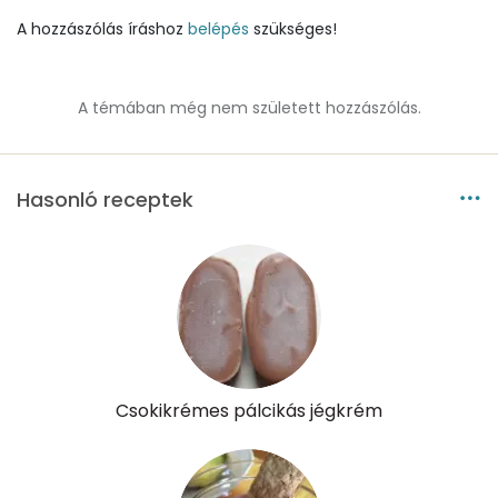
A hozzászólás íráshoz
belépés
szükséges!
Nátrium
95 mg
Réz
0 mg
A témában még nem született hozzászólás.
Mangán
1 mg
Hasonló receptek
Szénhidrát
Összesen
54.2 g
Cukor
44 mg
Élelmi rost
2 mg
Csokikrémes pálcikás jégkrém
Víz
Összesen
136.1 g