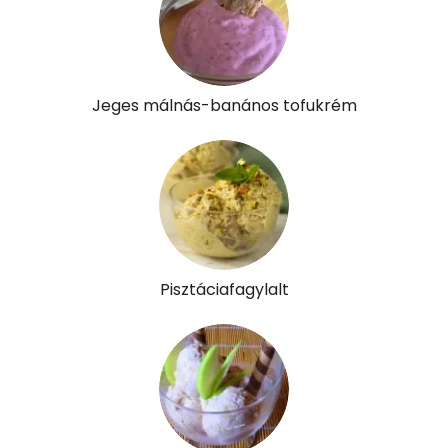
Vitaminok
Összesen
0
Jeges málnás-banános tofukrém
A vitamin (RAE):
558 micro
B6 vitamin:
0 mg
B12 Vitamin:
0 micro
E vitamin:
2 mg
Pisztáciafagylalt
C vitamin:
3 mg
D vitamin:
46 micro
K vitamin:
6 micro