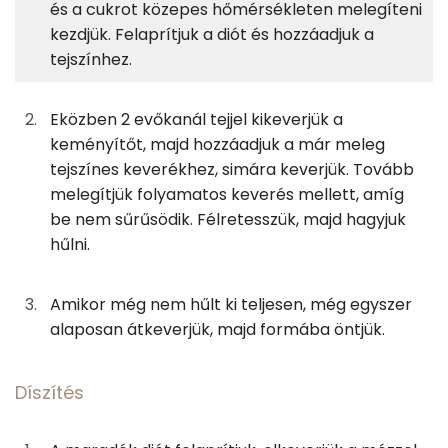
és a cukrot közepes hőmérsékleten melegíteni
Fagyi
4%
19%
28%
49%
kezdjük. Felaprítjuk a diót és hozzáadjuk a
Fehérje
Szénhidrát
Zsír
Víz
200g
habtejszín
584 kcal
tejszínhez.
TOP ásványi anyagok
50g
tej
28 kcal
Kálcium
Eközben 2 evőkanál tejjel kikeverjük a
keményítőt, majd hozzáadjuk a már meleg
15g
cukor
58 kcal
Foszfor
tejszínes keverékhez, simára keverjük. Tovább
melegítjük folyamatos keverés mellett, amíg
0g
vaníliaaroma
0 kcal
Nátrium
be nem sűrűsödik. Félretesszük, majd hagyjuk
19g
méz
57 kcal
hűlni.
Magnézium
15g
dió
98 kcal
Szelén
Amikor még nem hűlt ki teljesen, még egyszer
alaposan átkeverjük, majd formába öntjük.
8g
étkezési keményítő
29 kcal
TOP vitaminok
Kolin:
Díszítés
Díszítés
C vitamin:
10g
dió
65 kcal