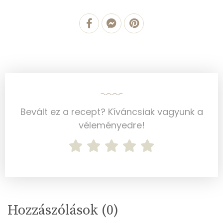
Többszörösen telítetlen zsírsav
14 g
Koleszterin
222 mg
Ásványi anyagok
Összesen
590.6 g
Cink
1 mg
Bevált ez a recept? Kíváncsiak vagyunk a
véleményedre!
Szelén
3 mg
Kálcium
222 mg
Vas
1 mg
Magnézium
55 mg
Hozzászólások (
0
)
Foszfor
212 mg