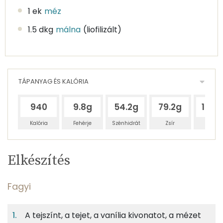
1 ek
méz
1.5 dkg
málna
(liofilizált)
TÁPANYAG ÉS KALÓRIA
940
9.8g
54.2g
79.2g
136.1
Kalória
Fehérje
Szénhidrát
Zsír
Víz
Egy
4
100
Elkészítés
adagban
adagban
grammban
TÁPANYAGTARTALOM
Fagyi
4%
19%
28%
Egy
4
100
Fehérje
Szénhidrát
Zsír
adagban
adagban
grammban
A tejszínt, a tejet, a vanília kivonatot, a mézet