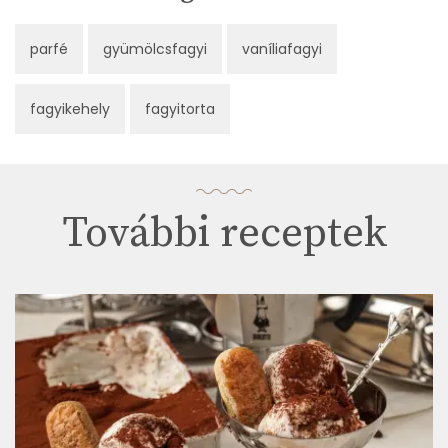
parfé
gyümölcsfagyi
vaníliafagyi
fagyikehely
fagyitorta
További receptek