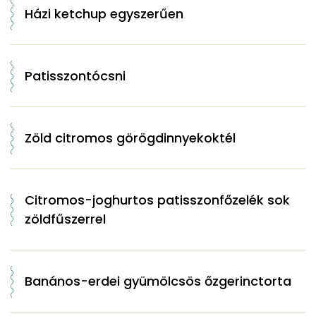
Házi ketchup egyszerűen
Patisszontócsni
Zöld citromos görögdinnyekoktél
Citromos-joghurtos patisszonfőzelék sok
zöldfűszerrel
Banános-erdei gyümölcsös őzgerinctorta