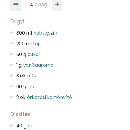
adag
Fagyi
800 ml
habtejszín
200 ml
tej
60 g
cukor
1 g
vaníliaaroma
3 ek
méz
60 g
dió
2 ek
étkezési keményítő
Díszítés
40 g
dió