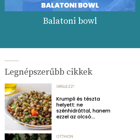
Balatoni bowl
Legnépszerűbb cikkek
GRILLEZZ!
Krumpli és tészta
helyett: ne
szénhidráttal, hanem
ezzel az olcsó...
OTTHON