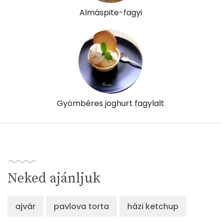
Tiamin - B1 vitamin:
0 mg
Almáspite-fagyi
Riboflavin - B2 vitamin:
0 mg
Niacin - B3 vitamin:
0 mg
Pantoténsav - B5 vitamin:
0 mg
Folsav - B9-vitamin:
34 micro
Gyömbéres joghurt fagylalt
Kolin:
44 mg
Retinol - A vitamin:
548 micro
α-karotin
1 micro
Neked ajánljuk
β-karotin
123 micro
ajvár
pavlova torta
házi ketchup
β-crypt
0 micro