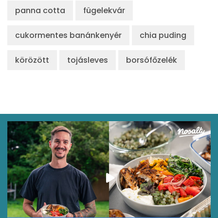
panna cotta
fügelekvár
Likopin
0 micro
cukormentes banánkenyér
Lut-zea
chia puding
7 micro
körözött
tojásleves
borsófőzelék
Összesen
940 kcal