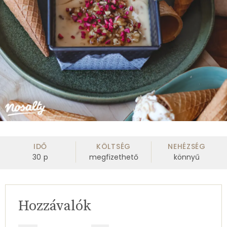
IDŐ
KÖLTSÉG
NEHÉZSÉG
30
p
megfizethető
könnyű
Hozzávalók