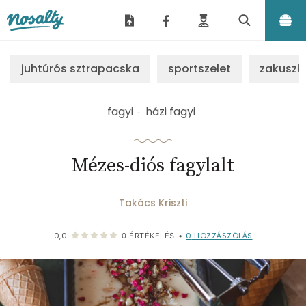
Nosalty
juhtúrós sztrapacska
sportszelet
zakuszk
fagyi
házi fagyi
Mézes-diós fagylalt
Takács Kriszti
0
HOZZÁSZÓLÁS
0,0
0
ÉRTÉKELÉS
•