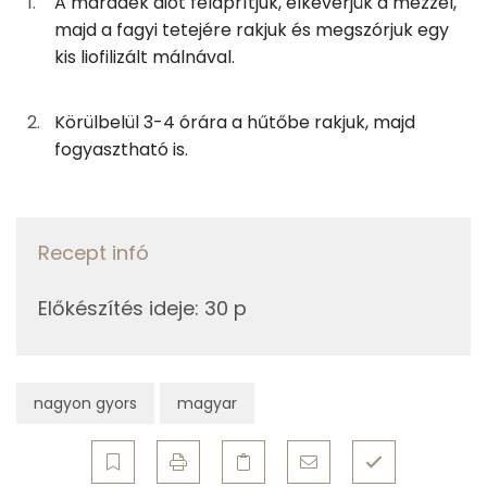
A maradék diót felaprítjuk, elkeverjük a mézzel,
E vitamin:
majd a fagyi tetejére rakjuk és megszórjuk egy
6g
méz
19 kcal
kis liofilizált málnával.
A vitamin (RAE):
4g
málna
2 kcal
Retinol - A vitamin:
Körülbelül 3-4 órára a hűtőbe rakjuk, majd
fogyasztható is.
Összesen
940 kcal
Fehérje
Összesen
9.8 g
Recept infó
Zsír
Előkészítés ideje
:
30 p
Összesen
79.2 g
Telített zsírsav
41 g
nagyon gyors
magyar
Egyszeresen telítetlen zsírsav:
20 g