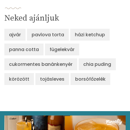
Neked ajánljuk
ajvár
pavlova torta
házi ketchup
panna cotta
fügelekvár
cukormentes banánkenyér
chia puding
körözött
tojásleves
borsófőzelék