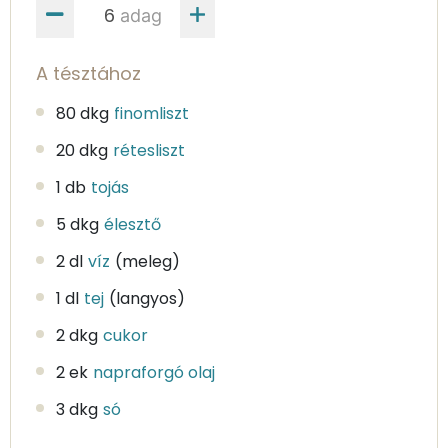
adag
A tésztához
80 dkg
finomliszt
20 dkg
rétesliszt
1 db
tojás
5 dkg
élesztő
2 dl
víz
(meleg)
1 dl
tej
(langyos)
2 dkg
cukor
2 ek
napraforgó olaj
3 dkg
só