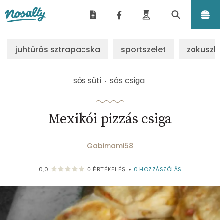
Nosalty
juhtúrós sztrapacska
sportszelet
zakuszk
sós süti
sós csiga
Mexikói pizzás csiga
Gabimami58
0
HOZZÁSZÓLÁS
0,0
0
ÉRTÉKELÉS
•