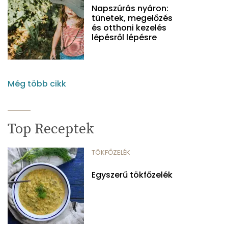
Napszúrás nyáron:
tünetek, megelőzés
és otthoni kezelés
lépésről lépésre
Még több cikk
Top Receptek
TÖKFŐZELÉK
Egyszerű tökfőzelék