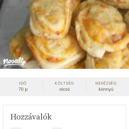
IDŐ
KÖLTSÉG
NEHÉZSÉG
70
p
olcsó
könnyű
Hozzávalók