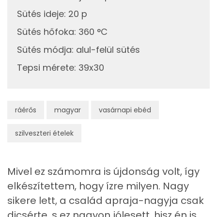
Sütés ideje
:
20 p
Összesen
3159 g
Sütés hőfoka
:
360 °C
Cink
3 mg
Sütés módja
:
alul-felül sütés
Szelén
67 mg
Tepsi mérete
:
39x30
Kálcium
273 mg
Vas
3 mg
ráérős
magyar
vasárnapi ebéd
Magnézium
66 mg
szilveszteri ételek
Foszfor
393 mg
Mivel ez számomra is újdonság volt, így
Nátrium
2353 mg
elkészítettem, hogy ízre milyen. Nagy
Réz
0 mg
sikere lett, a család apraja-nagyja csak
dicsérte, s ez nagyon jólesett, hisz én is