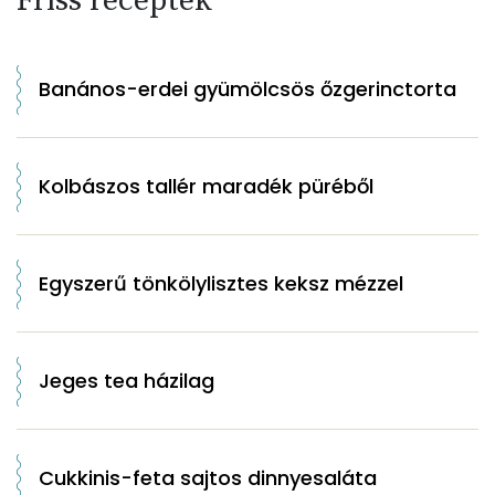
Friss receptek
Banános-erdei gyümölcsös őzgerinctorta
Kolbászos tallér maradék püréből
Egyszerű tönkölylisztes keksz mézzel
Jeges tea házilag
Cukkinis-feta sajtos dinnyesaláta