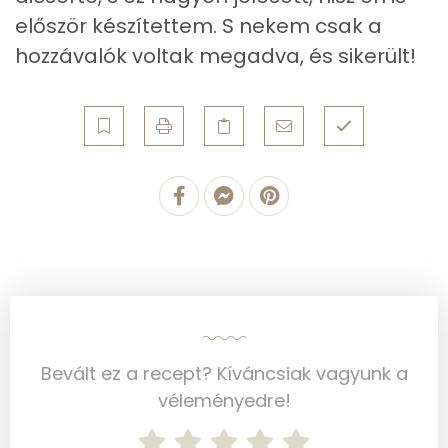
Mangán
1 mg
először készítettem. S nekem csak a
hozzávalók voltak megadva, és sikerült!
Szénhidrát
Összesen
143.9 g
Cukor
11 mg
Élelmi rost
6 mg
Víz
Összesen
163.8 g
Vitaminok
Bevált ez a recept? Kíváncsiak vagyunk a
véleményedre!
Összesen
0