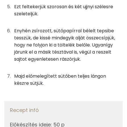
50g
tejföl
99 kcal
Ezt feltekerjük szorosan és két ujjnyi szélesre
Fehérje
szeleteljük.
25g
csemegekukorica
22 kcal
Összesen
30.9 g
17g
ananászkonzerv
10 kcal
Enyhén zsírozott, sütőpapírral bélelt tepsibe
tesszük, de kissé mindegyik alját összecsípjük,
17g
gomba
4 kcal
Zsír
hogy ne folyjon ki a töltelék belőle. Ugyanígy
járunk el a másik tésztával is, végül a reszelt
2g
fokhagyma
2 kcal
Összesen
29 g
sajtot egyenletesen rászórjuk.
3g
pizzaszósz
1 kcal
Telített zsírsav
13 g
Majd előmelegített sütőben teljes lángon
Egyszeresen telítetlen zsírsav:
7 g
készre sütjük.
A tetejére
Többszörösen telítetlen zsírsav
3 g
25g
sajt
88 kcal
Koleszterin
90 mg
Recept infó
Összesen
967 kcal
Előkészítés ideje
:
50 p
Ásványi anyagok