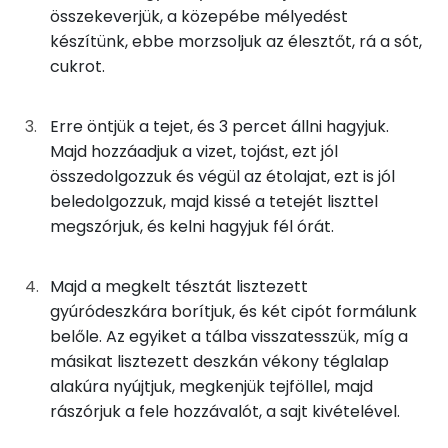
összekeverjük, a közepébe mélyedést
9g
tojás
12 kcal
Foszfor
készítünk, ebbe morzsoljuk az élesztőt, rá a sót,
cukrot.
8g
élesztő
9 kcal
Kálcium
33g
víz
0 kcal
Szelén
Erre öntjük a tejet, és 3 percet állni hagyjuk.
Majd hozzáadjuk a vizet, tojást, ezt jól
17g
tej
9 kcal
Magnézium
összedolgozzuk és végül az étolajat, ezt is jól
beledolgozzuk, majd kissé a tetejét liszttel
3g
cukor
13 kcal
TOP vitaminok
megszórjuk, és kelni hagyjuk fél órát.
Kolin:
3g
napraforgó olaj
24 kcal
Majd a megkelt tésztát lisztezett
C vitamin:
5g
só
0 kcal
gyúródeszkára borítjuk, és két cipót formálunk
belőle. Az egyiket a tálba visszatesszük, míg a
Niacin - B3 vitamin:
A töltelékhez
másikat lisztezett deszkán vékony téglalap
E vitamin:
alakúra nyújtjuk, megkenjük tejföllel, majd
25g
párizsi
68 kcal
rászórjuk a fele hozzávalót, a sajt kivételével.
Tiamin - B1 vitamin: