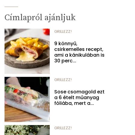
Címlapról ajánljuk
GRILLEZZ!
9 könnyű,
csirkemelles recept,
ami a kánikulában is
30 perc...
GRILLEZZ!
Sose csomagold ezt
a 6 ételt műanyag
fóliába, mert a...
GRILLEZZ!