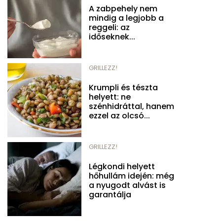
A zabpehely nem
mindig a legjobb a
reggeli: az
időseknek...
GRILLEZZ!
Krumpli és tészta
helyett: ne
szénhidráttal, hanem
ezzel az olcsó...
GRILLEZZ!
Légkondi helyett
hőhullám idején: még
a nyugodt alvást is
garantálja