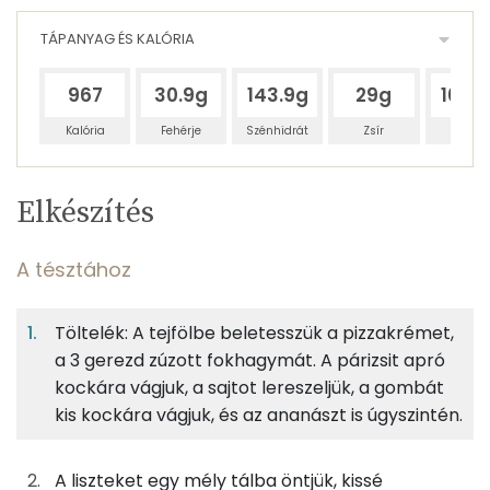
TÁPANYAG ÉS KALÓRIA
967
30.9g
143.9g
29g
163.
Kalória
Fehérje
Szénhidrát
Zsír
Víz
Egy
6
100
Elkészítés
adagban
adagban
grammban
TÁPANYAGTARTALOM
A tésztához
8%
39%
8%
Egy
6
100
Fehérje
Szénhidrát
Zsír
adagban
adagban
grammban
Töltelék: A tejfölbe beletesszük a pizzakrémet,
a 3 gerezd zúzott fokhagymát. A párizsit apró
A tésztához
8%
39%
8%
45%
kockára vágjuk, a sajtot lereszeljük, a gombát
Fehérje
Szénhidrát
Zsír
Víz
133g
finomliszt
485 kcal
kis kockára vágjuk, és az ananászt is úgyszintén.
TOP ásványi anyagok
33g
rétesliszt
121 kcal
Nátrium
A liszteket egy mély tálba öntjük, kissé