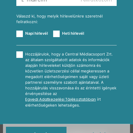
További receptkategóriák
Válaszd ki, hogy melyik hírlevelünkre szeretnél
felíratkozni:
Napi hírlevél
Heti hírlevél
Hozzájárulok, hogy a Central Médiacsoport Zrt.
az általam szolgáltatott adatok és információk
alapján hírleveleket küldjön számomra és
közvetlen üzletszerzési céllal megkeressen a
megadott elérhetőségeimen saját vagy üzleti
partnerei személyre szabott ajánlataival. A
hozzájárulás visszavonása és az érintetti igények
érvényesítése az
Egyedi Adatkezelési Tájékoztatóban
írt
elérhetőségeken lehetséges.