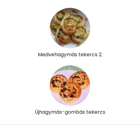
Összesen
967 kcal
Medvehagymás tekercs 2.
Újhagymás-gombás tekercs