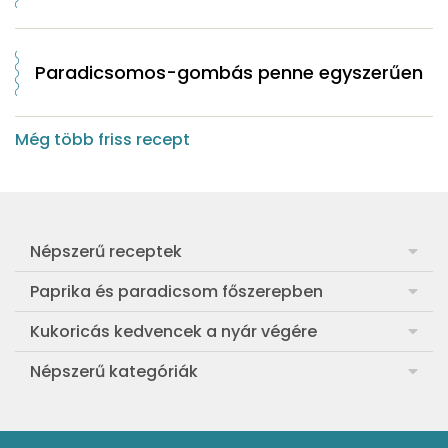
Paradicsomos-gombás penne egyszerűen
Még több friss recept
Népszerű receptek
Frankfurti leves
Paprika és paradicsom főszerepben
Egyszerű muffin
Pan con Tomate
Kukoricás kedvencek a nyár végére
Aranygaluska
Paradicsom és paprika eltevése télre
Legfinomabb főtt kukorica
Népszerű kategóriák
Egyszerű paradicsomleves
Mézes-mascarponés sült paradicsom
Ropogós kukoricás fritters
Ebéd receptek
Egyszerű krumplifőzelék
Paradicsomos húsgombóc
Bang bang kukorica
Aprósütemények