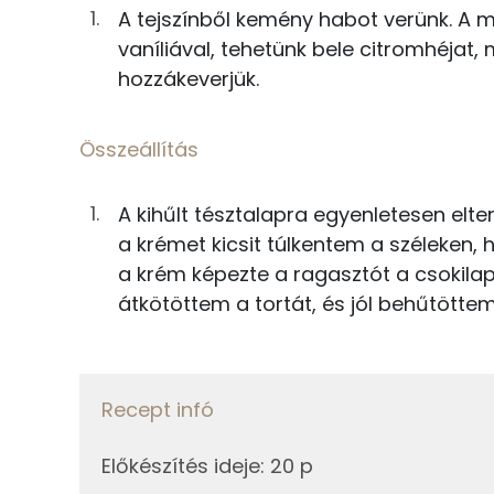
1g
vaníliás cukor
A tejszínből kemény habot verünk. A m
Fehérje
vaníliával, tehetünk bele citromhéjat
0g
só
hozzákeverjük.
Összesen
Krém
Összeállítás
Zsír
21g
mascarpone
Összesen
A kihűlt tésztalapra egyenletesen elter
8g
porcukor
a krémet kicsit túlkentem a széleken,
Telített zsírsav
a krém képezte a ragasztót a csokilap
17g
habtejszín
átkötöttem a tortát, és jól behűtöttem
Egyszeresen telítetlen zsírsav:
1g
citromhéj
Többszörösen telítetlen zsírsav
1g
vaníliás cukor
Recept infó
Koleszterin
Összeállítás
Előkészítés ideje
:
20 p
Ásványi anyagok