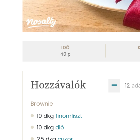
IDŐ
40
p
Hozzávalók
ad
Brownie
10 dkg
finomliszt
10 dkg
dió
25 dkg
cukor