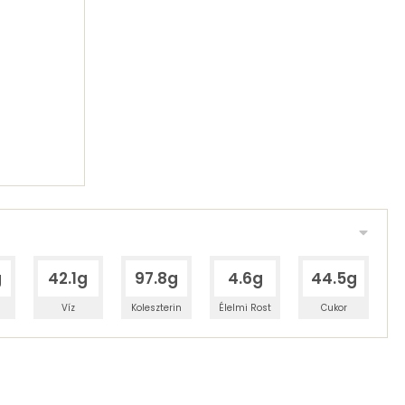
g
42.1g
97.8g
4.6g
44.5g
Víz
Koleszterin
Élelmi Rost
Cukor
 adagban
100 grammban