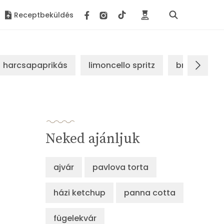
Receptbeküldés
harcsapaprikás
limoncello spritz
brassói sz
Neked ajánljuk
ajvár
pavlova torta
házi ketchup
panna cotta
fügelekvár