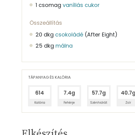
1 csomag
vaníliás cukor
Összeállítás
20 dkg
csokoládé
(After Eight)
25 dkg
málna
TÁPANYAG ÉS KALÓRIA
614
7.4g
57.7g
40.7
Kalória
Fehérje
Szénhidrát
Zsír
Egy adagban
12
TÁPANYAGTARTALOM
Elkészítés