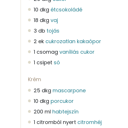
10 dkg
étcsokoládé
18 dkg
vaj
3 db
tojás
2 ek
cukrozatlan kakaópor
1 csomag
vaníliás cukor
1 csipet
só
Krém
25 dkg
mascarpone
10 dkg
porcukor
200 ml
habtejszín
1 citromból nyert
citromhéj