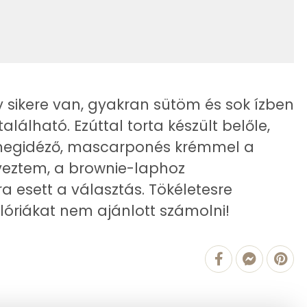
91 kcal
312.1 g
11 kcal
1 mg
614 kcal
8 mg
sikere van, gyakran sütöm és sok ízben
54 mg
alálható. Ezúttal torta készült belőle,
t megidéző, mascarponés krémmel a
3 mg
erveztem, a brownie-laphoz
67 mg
a esett a választás. Tökéletesre
alóriákat nem ajánlott számolni!
145 mg
32 mg
0 mg