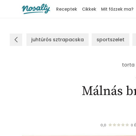
Receptek
Cikkek
Mit főzzek ma?
Nosalty
juhtúrós sztrapacska
sportszelet
torta
Málnás b
0,0
0
É