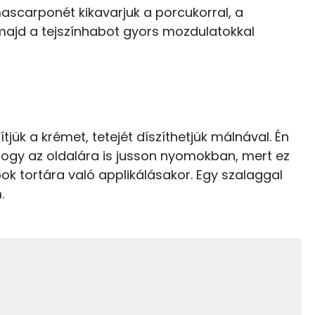
3 kcal
ascarponét kikavarjuk a porcukorral, a
, majd a tejszínhabot gyors mozdulatokkal
0 kcal
7.4 g
84 kcal
40.7 g
ítjük a krémet, tetejét díszíthetjük málnával. Én
32 kcal
 hogy az oldalára is jusson nyomokban, mert ez
17 g
ok tortára való applikálásakor. Egy szalaggal
49 kcal
.
9 g
0 kcal
5 g
3 kcal
98 mg