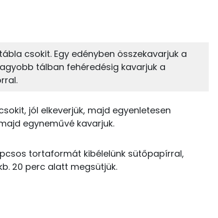
39%
28%
zénhidrát
Zsír
 adagban
100 grammban
28%
28%
 tábla csokit. Egy edényben összekavarjuk a
Zsír
Víz
30 kcal
y nagyobb tálban fehéredésig kavarjuk a
rral.
TOP vitaminok
55 kcal
Kolin:
81 kcal
csokit, jól elkeverjük, majd egyenletesen
, majd egyneművé kavarjuk.
C vitamin:
46 kcal
E vitamin:
kapcsos tortaformát kibélelünk sütőpapírral,
108 kcal
kb. 20 perc alatt megsütjük.
Niacin - B3 vitamin:
17 kcal
A vitamin (RAE):
4 kcal