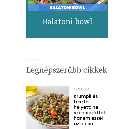
Balatoni bowl
Legnépszerűbb cikkek
GRILLEZZ!
Krumpli és
tészta
helyett: ne
szénhidráttal,
hanem ezzel
az olcsó...