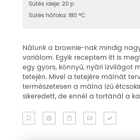
17g
csokoládé
Sütés ideje
:
20 p
Összesen
Sütés hőfoka
:
180 °C
21g
málna
Cink
Összesen
Szelén
Nálunk a brownie-nak mindig nagy 
Kálcium
variálom. Egyik receptem itt is megt
egy gyors, könnyű, nyári ízvilágo
Vas
tetején. Mivel a tetejére málnát t
Magnézium
természetesen a málna ízű étcsokir
sikeredett, de ennél a tortánál a k
Foszfor
Nátrium
Réz