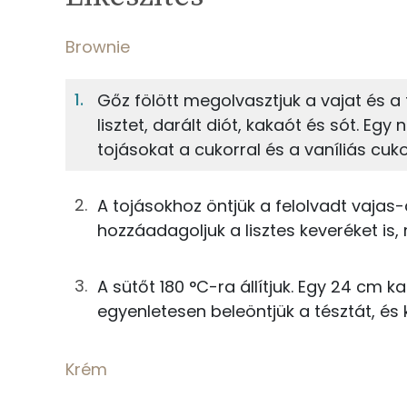
5%
Fehérje
S
Egy adagban
12
Brownie
Brownie
5%
39%
Gőz fölött megolvasztjuk a vajat és a
Fehérje
Szénhidrát
8g
finomliszt
lisztet, darált diót, kakaót és sót. Eg
tojásokat a cukorral és a vaníliás cuko
TOP ásványi anyagok
8g
dió
Foszfor
21g
cukor
A tojásokhoz öntjük a felolvadt vajas-
hozzáadagoljuk a lisztes keveréket is
Magnézium
8g
étcsokoládé
Kálcium
A sütőt 180 °C-ra állítjuk. Egy 24 cm 
15g
vaj
egyenletesen beleöntjük a tésztát, és 
Nátrium
14g
tojás
Szelén
Krém
2g
cukrozatlan kakaópor