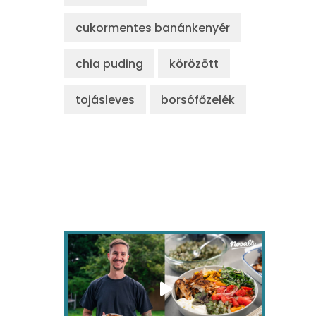
cukormentes banánkenyér
chia puding
körözött
tojásleves
borsófőzelék