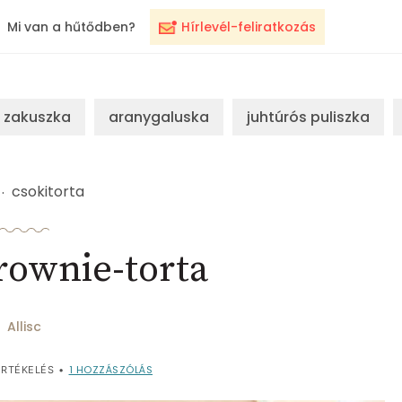
Mi van a hűtődben?
Hírlevél-feliratkozás
zakuszka
aranygaluska
juhtúrós puliszka
csokitorta
rownie-torta
Allisc
1
HOZZÁSZÓLÁS
RTÉKELÉS
•