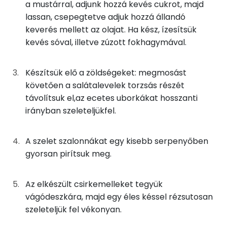
a mustárral, adjunk hozzá kevés cukrot, majd
20g
tokaszalonna
131 kcal
Kálcium
lassan, csepegtetve adjuk hozzá állandó
7g
salátalevél
1 kcal
keverés mellett az olajat. Ha kész, ízesítsük
Magnézium
kevés sóval, illetve zúzott fokhagymával.
0g
só
0 kcal
Szelén
Készítsük elő a zöldségeket: megmosást
0g
fekete bors
0 kcal
TOP vitaminok
követően a salátalevelek torzsás részét
Kolin:
távolítsuk el,az ecetes uborkákat hosszanti
6g
napraforgó olaj
53 kcal
irányban szeleteljükfel.
E vitamin:
A majonézhez
A szelet szalonnákat egy kisebb serpenyőben
Niacin - B3 vitamin:
5g
tojássárgája
16 kcal
gyorsan pirítsuk meg.
B6 vitamin:
3g
mustár
2 kcal
Az elkészült csirkemelleket tegyük
C vitamin:
vágódeszkára, majd egy éles késsel rézsutosan
1g
cukor
2 kcal
szeleteljük fel vékonyan.
Fehérje
32g
napraforgó olaj
282 kcal