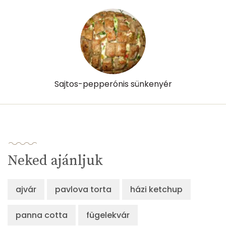
Sajtos-pepperónis sünkenyér
Neked ajánljuk
ajvár
pavlova torta
házi ketchup
panna cotta
fügelekvár