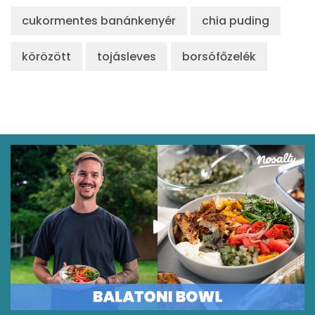
cukormentes banánkenyér
chia puding
körözött
tojásleves
borsófőzelék