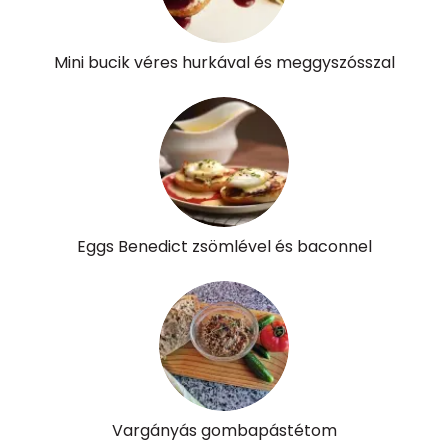
Mini bucik véres hurkával és meggyszósszal
Eggs Benedict zsömlével és baconnel
Vargányás gombapástétom