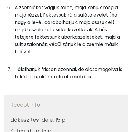
A zsemléket vágjuk félbe, majd kenjük meg a
Összesen
32.3 g
1g
fokhagyma
1 kcal
majonézzel. Fektessük rá a salátalevelet (ha
nagy a levél, darabolhatjuk, majd osszuk el),
0g
só
0 kcal
Zsír
majd a szeletelt csirke következik. A hús
tetejére fektessünk uborkaszeleteket, majd a
Összesen
59.6 g
Összesen
779 kcal
sült szalonnát, végül zárjuk le a zsemle másik
felével.
Telített zsírsav
12 g
Egyszeresen telítetlen zsírsav:
27 g
Tálalhatjuk frissen azonnal, de elcsomagolva is
tökéletes, akár órákkal később is.
Többszörösen telítetlen zsírsav
17 g
Koleszterin
154 mg
Recept infó
Ásványi anyagok
Előkészítés ideje
:
15 p
Összesen
927.4 g
Sütés ideje
:
15 p