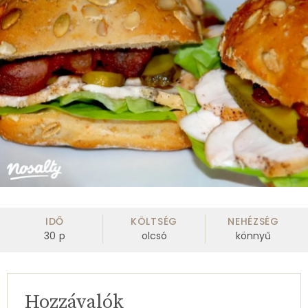
IDŐ
KÖLTSÉG
NEHÉZSÉG
30
p
olcsó
könnyű
Hozzávalók