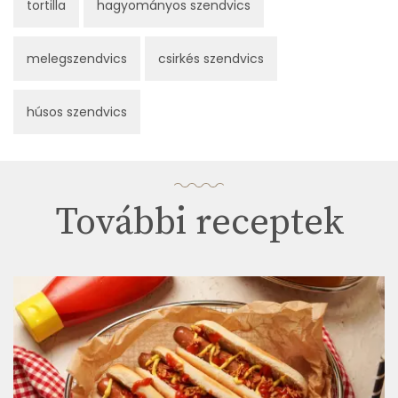
tortilla
hagyományos szendvics
melegszendvics
csirkés szendvics
húsos szendvics
További receptek