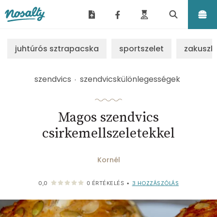
Nosalty
juhtúrós sztrapacska
sportszelet
zakuszk
szendvics
szendvicskülönlegességek
Magos szendvics
csirkemellszeletekkel
Kornél
3
HOZZÁSZÓLÁS
0,0
0
ÉRTÉKELÉS
•