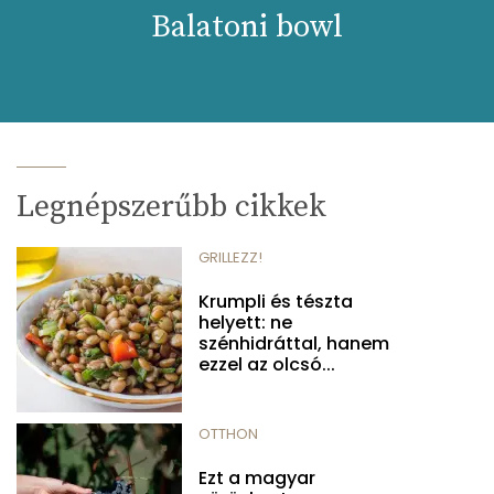
Balatoni bowl
Legnépszerűbb cikkek
GRILLEZZ!
Krumpli és tészta
helyett: ne
szénhidráttal, hanem
ezzel az olcsó...
OTTHON
Ezt a magyar