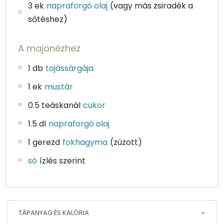
3 ek
napraforgó olaj
(vagy más zsiradék a
sőtéshez)
A majonézhez
1 db
tojássárgája
1 ek
mustár
0.5 teáskanál
cukor
1.5 dl
napraforgó olaj
1 gerezd
fokhagyma
(zúzott)
só
ízlés szerint
TÁPANYAG ÉS KALÓRIA