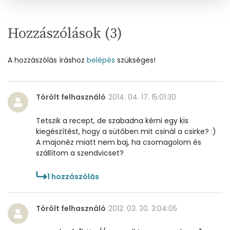
B6 vitamin:
1 mg
B12 Vitamin:
0 micro
Hozzászólások (
3
)
E vitamin:
17 mg
A hozzászólás íráshoz
belépés
szükséges!
C vitamin:
0 mg
D vitamin:
12 micro
Törölt felhasználó
2014. 04. 17. 15:01:30
K vitamin:
11 micro
Tetszik a recept, de szabadna kérni egy kis
kiegészítést, hogy a sütőben mit csinál a csirke? :)
Tiamin - B1 vitamin:
0 mg
A majonéz miatt nem baj, ha csomagolom és
szállítom a szendvicset?
Riboflavin - B2 vitamin:
0 mg
1
hozzászólás
Niacin - B3 vitamin:
14 mg
Törölt felhasználó
2012. 03. 30. 3:04:05
Pantoténsav - B5 vitamin:
0 mg