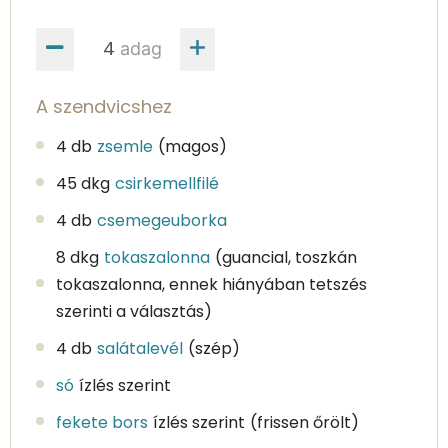
adag
A szendvicshez
4 db
zsemle
(magos)
45 dkg
csirkemellfilé
4 db
csemegeuborka
8 dkg
tokaszalonna
(guancial, toszkán
tokaszalonna, ennek hiányában tetszés
szerinti a választás)
4 db
salátalevél
(szép)
só
ízlés szerint
fekete bors
ízlés szerint
(frissen őrölt)