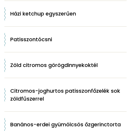
Házi ketchup egyszerűen
Patisszontócsni
Zöld citromos görögdinnyekoktél
Citromos-joghurtos patisszonfőzelék sok
zöldfűszerrel
Banános-erdei gyümölcsös őzgerinctorta