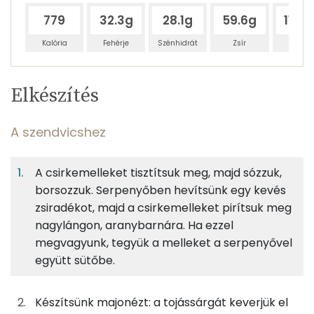
779
32.3g
28.1g
59.6g
119.4
Kalória
Fehérje
Szénhidrát
Zsír
Víz
Egy
4
100
Elkészítés
adagban
adagban
grammban
TÁPANYAGTARTALOM
A szendvicshez
13%
12%
25%
Egy
4
100
Fehérje
Szénhidrát
Zsír
adagban
adagban
grammban
A csirkemelleket tisztítsuk meg, majd sózzuk,
borsozzuk. Serpenyőben hevítsünk egy kevés
A szendvicshez
13%
12%
25%
50%
zsiradékot, majd a csirkemelleket pirítsuk meg
Fehérje
Szénhidrát
Zsír
Víz
54g
zsemle
147 kcal
nagylángon, aranybarnára. Ha ezzel
TOP ásványi anyagok
megvagyunk, tegyük a melleket a serpenyővel
113g
csirkemellfilé
135 kcal
együtt sütőbe.
Nátrium
40g
csemegeuborka
9 kcal
Foszfor
Készítsünk majonézt: a tojássárgát keverjük el