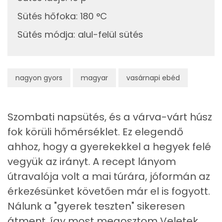
Cink
2 mg
Sütés hőfoka
:
180 °C
Sütés módja
:
alul-felül sütés
Szelén
48 mg
Kálcium
113 mg
nagyon gyors
magyar
vasárnapi ebéd
Vas
3 mg
Magnézium
54 mg
Szombati napsütés, és a várva-várt húsz
Foszfor
339 mg
fok körüli hőmérséklet. Ez elegendő
ahhoz, hogy a gyerekekkel a hegyek felé
Nátrium
369 mg
vegyük az irányt. A recept lányom
Réz
0 mg
útravalója volt a mai túrára, jóformán az
érkezésünket követően már el is fogyott.
Mangán
1 mg
Nálunk a "gyerek teszten" sikeresen
átment, így most megosztom Veletek.