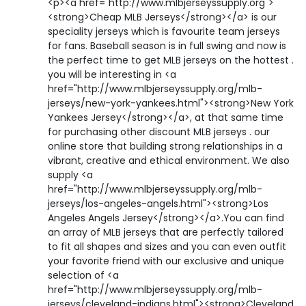
<p><a href="http://www.mlbjerseyssupply.org">
Folsav - B9-vitamin:
55 micro
<strong>Cheap MLB Jerseys</strong></a> is our
speciality jerseys which is favourite team jerseys
Kolin:
145 mg
for fans. Baseball season is in full swing and now is
the perfect time to get MLB jerseys on the hottest .
Retinol - A vitamin:
29 micro
you will be interesting in <a
href="http://www.mlbjerseyssupply.org/mlb-
α-karotin
2 micro
jerseys/new-york-yankees.html"><strong>New York
Yankees Jersey</strong></a>, at that same time
for purchasing other discount MLB jerseys . our
β-karotin
145 micro
online store that building strong relationships in a
vibrant, creative and ethical environment. We also
β-crypt
2 micro
supply <a
href="http://www.mlbjerseyssupply.org/mlb-
Likopin
0 micro
jerseys/los-angeles-angels.html"><strong>Los
Angeles Angels Jersey</strong></a>.You can find
Lut-zea
178 micro
an array of MLB jerseys that are perfectly tailored
to fit all shapes and sizes and you can even outfit
your favorite friend with our exclusive and unique
Összesen
779 kcal
selection of <a
href="http://www.mlbjerseyssupply.org/mlb-
jerseys/cleveland-indians.html"><strong>Cleveland