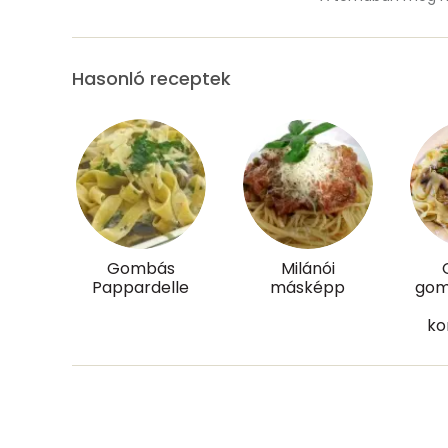
Magnézium
Foszfor
Hasonló receptek
Nátrium
Réz
Mangán
Szénhidrát
Gombás
Milánói
Pappardelle
másképp
gom
Összesen
ko
Cukor
Élelmi rost