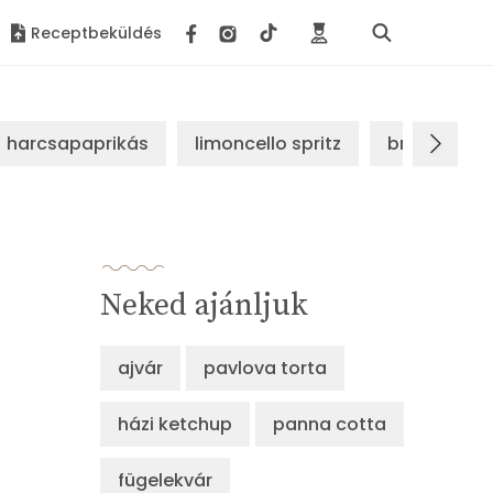
Receptbeküldés
harcsapaprikás
limoncello spritz
brassói sz
Neked ajánljuk
ajvár
pavlova torta
házi ketchup
panna cotta
fügelekvár