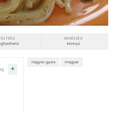
KÖLTSÉG
NEHÉZSÉG
gfizethető
könnyű
nagyon gyors
magyar
ag