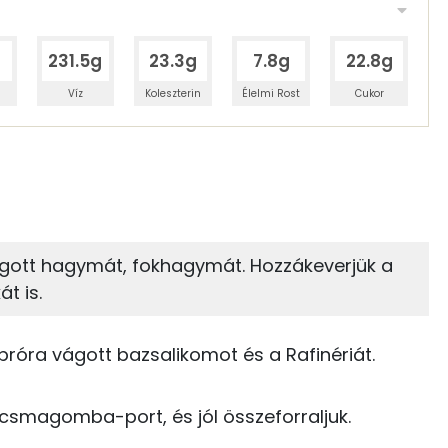
g
231.5g
23.3g
7.8g
22.8g
Víz
Koleszterin
Élelmi Rost
Cukor
 adagban
100 grammban
25%
6%
zénhidrát
Zsír
 adagban
100 grammban
ágott hagymát, fokhagymát. Hozzákeverjük a
t is.
6%
64%
94 kcal
Zsír
Víz
65 kcal
próra vágott bazsalikomot és a Rafinériát.
TOP vitaminok
15 kcal
kucsmagomba-port, és jól összeforraljuk.
C vitamin:
5 kcal