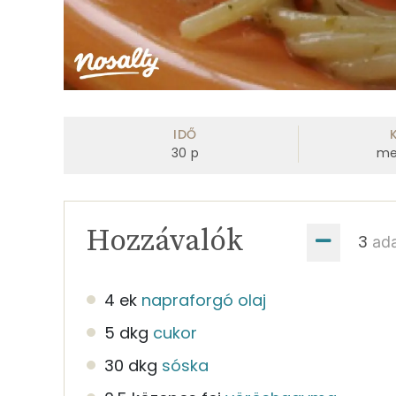
IDŐ
30
p
me
Hozzávalók
ad
4 ek
napraforgó olaj
5 dkg
cukor
30 dkg
sóska