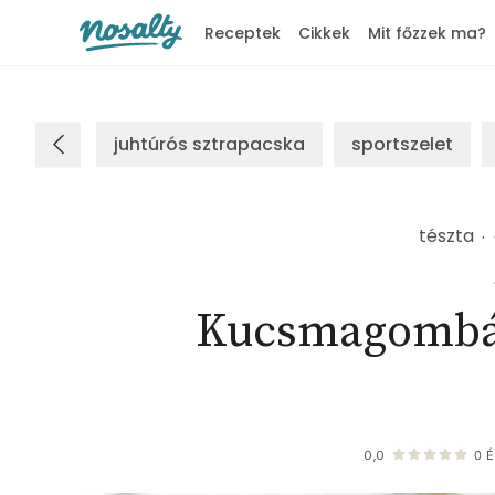
Receptek
Cikkek
Mit főzzek ma?
Nosalty
juhtúrós sztrapacska
sportszelet
tészta
Kucsmagombás
0,0
0
É