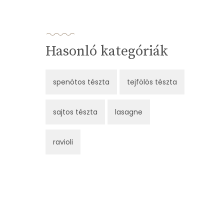
Hasonló kategóriák
spenótos tészta
tejfölös tészta
sajtos tészta
lasagne
ravioli