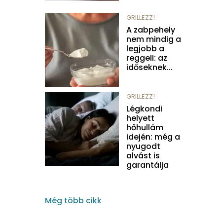
GRILLEZZ!
A zabpehely
nem mindig a
legjobb a
reggeli: az
időseknek...
GRILLEZZ!
Légkondi
helyett
hőhullám
idején: még a
nyugodt
alvást is
garantálja
Még több cikk