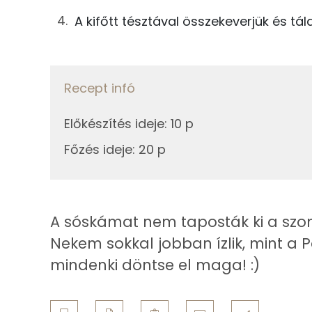
Kálcium
A kifőtt tésztával összekeverjük és tála
5g
fokhagyma
Magnézium
0g
só
Nátrium
Recept infó
0g
bors
Szelén
Előkészítés ideje
0g
bazsalikom
:
10 p
Főzés ideje
:
20 p
0g
hal fűszerkeverék
Fehérje
100g
kucsmagomba
Összesen
67g
főzőtejszín
A sóskámat nem taposták ki a szomsz
Nekem sokkal jobban ízlik, mint a P
Zsír
83g
spagetti tészta
mindenki döntse el maga! :)
Összesen
Összesen
Telített zsírsav