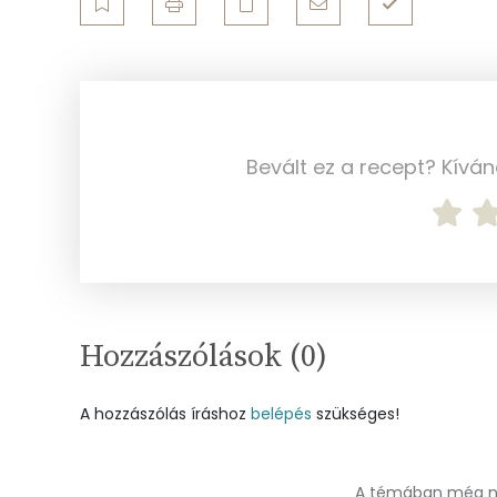
Egyszeresen telítetlen zsírsav:
Többszörösen telítetlen zsírsav
Koleszterin
Bevált ez a recept? Kívá
Ásványi anyagok
Összesen
Cink
Hozzászólások (
0
)
Szelén
A hozzászólás íráshoz
Kálcium
belépés
szükséges!
Vas
A témában még ne