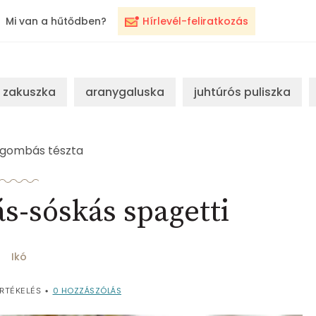
Mi van a hűtődben?
Hírlevél-feliratkozás
zakuszka
aranygaluska
juhtúrós puliszka
gombás tészta
-sóskás spagetti
Ikó
0
HOZZÁSZÓLÁS
RTÉKELÉS
•