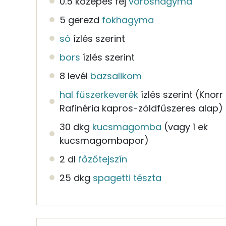
0.5 közepes fej
vöröshagyma
5 gerezd
fokhagyma
só
ízlés szerint
bors
ízlés szerint
8 levél
bazsalikom
hal fűszerkeverék
ízlés szerint
(Knorr
Rafinéria kapros-zöldfűszeres alap)
30 dkg
kucsmagomba
(vagy 1 ek
kucsmagombapor)
2 dl
főzőtejszín
25 dkg
spagetti tészta