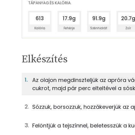
TÁPANYAG ÉS KALÓRIA
613
17.9g
91.9g
20.7
Kalória
Fehérje
Szénhidrát
Zsír
Egy adagban
3
TÁPANYAGTARTALOM
Elkészítés
5%
Fehérje
S
Egy adagban
3
Az olajon megdinszteljük az apróra v
cukrot, majd pár perc elteltével a sóská
5%
25%
11g
napraforgó olaj
Fehérje
Szénhidrát
17g
cukor
Sózzuk, borsozzuk, hozzákeverjük az a
TOP ásványi anyagok
100g
sóska
Felöntjük a tejszínnel, beletesszük a 
Foszfor
15g
vöröshagyma