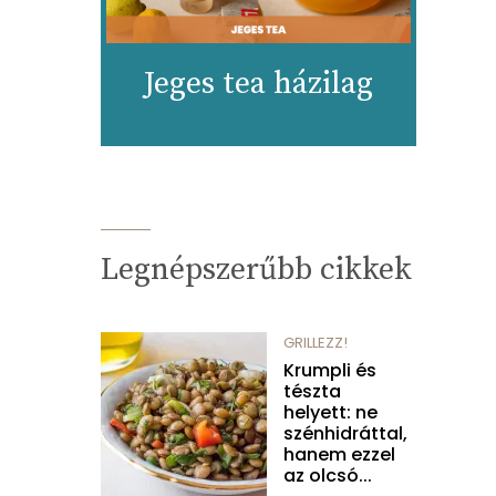
Jeges tea házilag
Legnépszerűbb cikkek
GRILLEZZ!
Krumpli és
tészta
helyett: ne
szénhidráttal,
hanem ezzel
az olcsó...