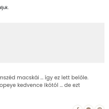
Kolin:
ljuk.
7 kcal
Niacin - B3 vitamin:
0 kcal
E vitamin:
0 kcal
Tiamin - B1 vitamin:
0 kcal
0 kcal
31 kcal
17.9 g
87 kcal
éd macskái ... így ez lett belőle.
opeye kedvence Ikótól ... de ezt
309 kcal
20.7 g
613 kcal
6 g