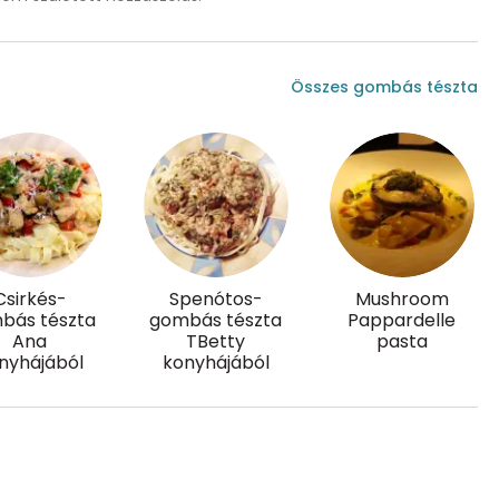
144 mg
470 mg
Összes gombás tészta
71 mg
1 mg
2 mg
Csirkés-
Spenótos-
Mushroom
bás tészta
gombás tészta
Pappardelle
Ana
TBetty
pasta
91.9 g
nyhájából
konyhájából
23 mg
8 mg