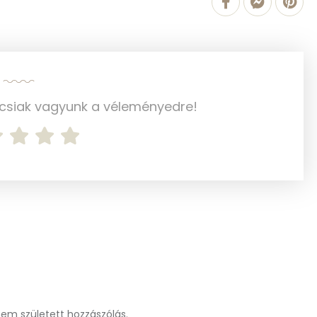
7 g
5 g
23 mg
ncsiak vagyunk a véleményedre!
940.8 g
4 mg
58 mg
174 mg
17 mg
m született hozzászólás.