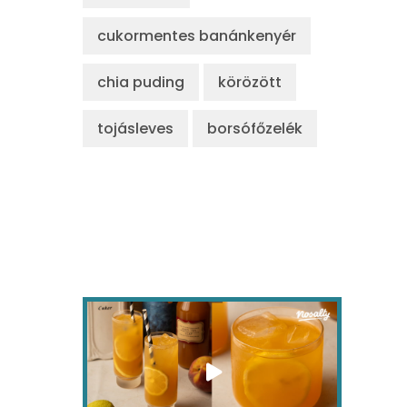
cukormentes banánkenyér
chia puding
körözött
tojásleves
borsófőzelék