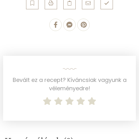
Telített zsírsav
4 g
Egyszeresen telítetlen zsírsav:
4 g
Többszörösen telítetlen zsírsav
2 g
Koleszterin
31 mg
Ásványi anyagok
Összesen
232.4 g
Bevált ez a recept? Kíváncsiak vagyunk a
véleményedre!
Cink
1 mg
Szelén
4 mg
Kálcium
60 mg
Vas
1 mg