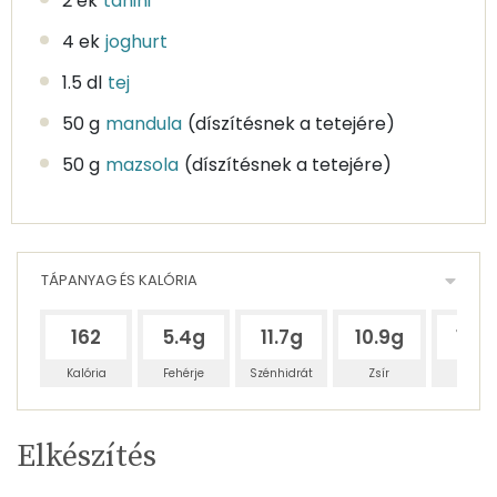
2 ek
tahini
4 ek
joghurt
1.5 dl
tej
50 g
mandula
(díszítésnek a tetejére)
50 g
mazsola
(díszítésnek a tetejére)
TÁPANYAG ÉS KALÓRIA
162
5.4g
11.7g
10.9g
12.1
Kalória
Fehérje
Szénhidrát
Zsír
Víz
Egy
12
100
Elkészítés
adagban
adagban
grammban
TÁPANYAGTARTALOM