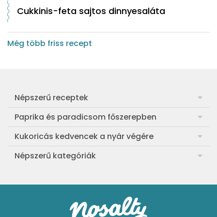
Cukkinis-feta sajtos dinnyesaláta
Még több friss recept
Népszerű receptek
Frankfurti leves
Paprika és paradicsom főszerepben
Egyszerű muffin
Pan con Tomate
Kukoricás kedvencek a nyár végére
Aranygaluska
Paradicsom és paprika eltevése télre
Legfinomabb főtt kukorica
Népszerű kategóriák
Egyszerű paradicsomleves
Mézes-mascarponés sült paradicsom
Ropogós kukoricás fritters
Ebéd receptek
Egyszerű krumplifőzelék
Paradicsomos húsgombóc
Bang bang kukorica
Aprósütemények
Klasszikus madártej
Paradicsomos flat tart leveles tésztából
Szójás-vajas grillkukoricák
Sütemények