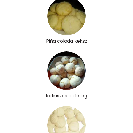
Víz
Összesen
12.1 g
Piña colada keksz
Vitaminok
Összesen
0
A vitamin (RAE):
15 micro
B6 vitamin:
0 mg
B12 Vitamin:
0 micro
Kókuszos pöfeteg
E vitamin:
1 mg
C vitamin:
0 mg