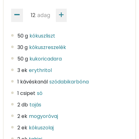
adag
50 g
kókuszliszt
30 g
kókuszreszelék
50 g
kukoricadara
3 ek
erythritol
1 kávéskanál
szódabikarbóna
1 csipet
só
2 db
tojás
2 ek
mogyoróvaj
2 ek
kókuszolaj