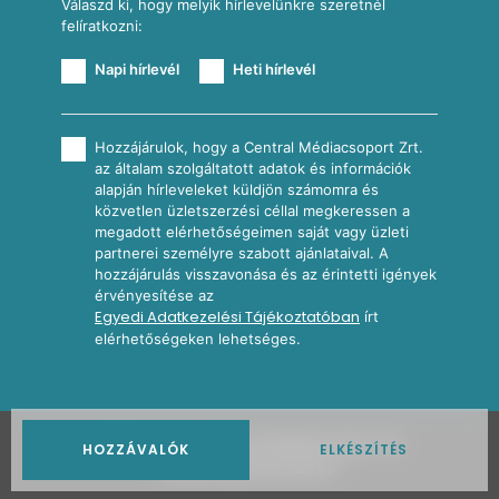
Válaszd ki, hogy melyik hírlevelünkre szeretnél
felíratkozni:
Napi hírlevél
Heti hírlevél
Hozzájárulok, hogy a Central Médiacsoport Zrt.
az általam szolgáltatott adatok és információk
alapján hírleveleket küldjön számomra és
közvetlen üzletszerzési céllal megkeressen a
megadott elérhetőségeimen saját vagy üzleti
partnerei személyre szabott ajánlataival. A
hozzájárulás visszavonása és az érintetti igények
érvényesítése az
Egyedi Adatkezelési Tájékoztatóban
írt
elérhetőségeken lehetséges.
2026
Nosalty · Central Médiacsoport Zrt.
HOZZÁVALÓK
ELKÉSZÍTÉS
Minden jog fenntartva.