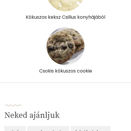
D vitamin:
7 micro
K vitamin:
0 micro
Kókuszos keksz Csillus konyhájából
Tiamin - B1 vitamin:
0 mg
Riboflavin - B2 vitamin:
0 mg
Niacin - B3 vitamin:
1 mg
Pantoténsav - B5 vitamin:
0 mg
Csokis kókuszos cookie
Folsav - B9-vitamin:
15 micro
Kolin:
30 mg
Retinol - A vitamin:
14 micro
Neked ajánljuk
α-karotin
3 micro