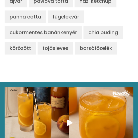
ajvár
pavlova torta
házi ketchup
β-karotin
4 micro
panna cotta
fügelekvár
β-crypt
1 micro
cukormentes banánkenyér
chia puding
Likopin
0 micro
körözött
tojásleves
borsófőzelék
Lut-zea
97 micro
Összesen
162 kcal