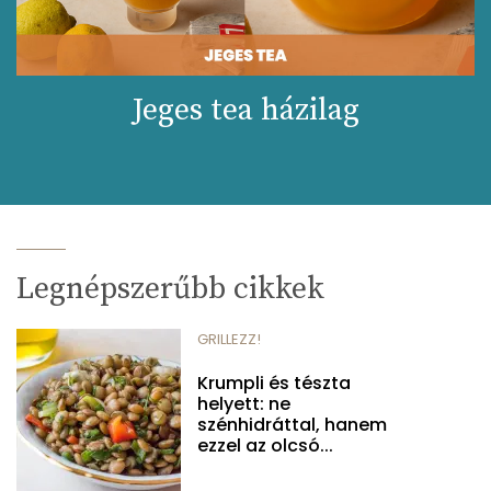
Jeges tea házilag
Legnépszerűbb cikkek
GRILLEZZ!
Krumpli és tészta
helyett: ne
szénhidráttal, hanem
ezzel az olcsó...