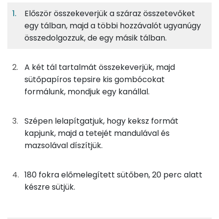
Először összekeverjük a száraz összetevőket
13%
30%
28%
Egy
12
100
Fehérje
Szénhidrát
Zsír
adagban
adagban
grammban
egy tálban, majd a többi hozzávalót ugyanúgy
összedolgozzuk, de egy másik tálban.
13%
30%
28%
30%
4g
kókuszliszt
11 kcal
Fehérje
Szénhidrát
Zsír
Víz
A két tál tartalmát összekeverjük, majd
TOP ásványi anyagok
3g
kókuszreszelék
17 kcal
sütőpapíros tepsire kis gombócokat
formálunk, mondjuk egy kanállal.
Foszfor
4g
kukoricadara
15 kcal
Kálcium
Szépen lelapítgatjuk, hogy keksz formát
3g
erythritol
0 kcal
kapjunk, majd a tetejét mandulával és
Magnézium
mazsolával díszítjük.
0g
szódabikarbóna
0 kcal
Nátrium
0g
só
0 kcal
180 fokra előmelegített sütőben, 20 perc alatt
Szelén
készre sütjük.
9g
tojás
12 kcal
TOP vitaminok
3g
mogyoróvaj
16 kcal