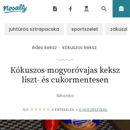
Nosalty
juhtúrós sztrapacska
sportszelet
zakuszk
édes keksz
kókuszos keksz
Kókuszos-mogyoróvajas keksz
liszt- és cukormentesen
Nihonka
0
HOZZÁSZÓLÁS
0,0
0
ÉRTÉKELÉS
•