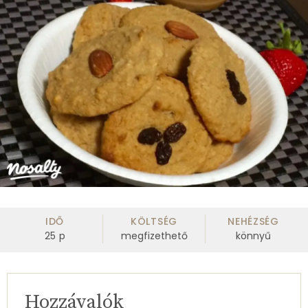
IDŐ
KÖLTSÉG
NEHÉZSÉG
25
p
megfizethető
könnyű
Hozzávalók