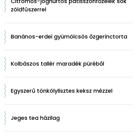
Citromos-joghurtos patisszonfőzelék sok
zöldfűszerrel
Banános-erdei gyümölcsös őzgerinctorta
Kolbászos tallér maradék püréből
Egyszerű tönkölylisztes keksz mézzel
Jeges tea házilag