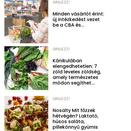
GRILLEZZ!
Minden vásárlót érint:
új intézkedést vezet
be a CBA és...
GRILLEZZ!
Kánikulában
elengedhetetlen: 7
zöld leveles zöldség,
amely természetes
módon segíthet...
GRILLEZZ!
Nosalty Mit főzzek
hétvégén? Laktató,
húsos saláta,
pillekönnyű gyümis