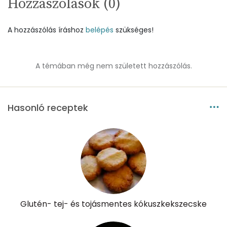
Hozzászólások (
0
)
Magnézium
31 mg
A hozzászólás íráshoz
belépés
szükséges!
Foszfor
107 mg
Nátrium
28 mg
A témában még nem született hozzászólás.
Réz
0 mg
Hasonló receptek
Mangán
0 mg
Szénhidrát
Összesen
11.7 g
Cukor
4 mg
Glutén- tej- és tojásmentes kókuszkekszecske
Élelmi rost
2 mg