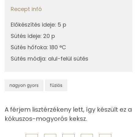
Kolin:
Recept infó
2g
kókuszolaj
15 kcal
E vitamin:
Előkészítés ideje
:
5 p
5g
tahini
29 kcal
Niacin - B3 vitamin:
Sütés ideje
:
20 p
5g
joghurt
3 kcal
C vitamin:
Sütés hőfoka
:
180 °C
13g
tej
7 kcal
Sütés módja
:
alul-felül sütés
Riboflavin - B2 vitamin:
4g
mandula
25 kcal
Fehérje
4g
mazsola
12 kcal
nagyon gyors
fúziós
Összesen
5.4 g
Összesen
162 kcal
A férjem lisztérzékeny lett, így készült ez a
Zsír
kókuszos-mogyorós keksz.
Összesen
10.9 g