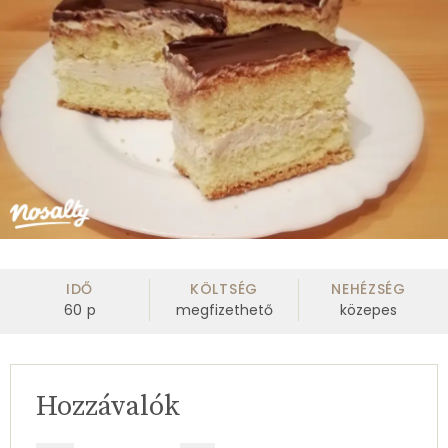
IDŐ
KÖLTSÉG
NEHÉZSÉG
60
p
megfizethető
közepes
Hozzávalók