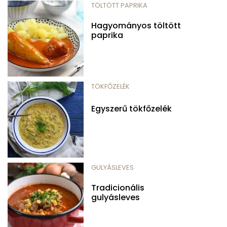
TÖLTÖTT PAPRIKA
Hagyományos töltött
paprika
TÖKFŐZELÉK
Egyszerű tökfőzelék
GULYÁSLEVES
Tradicionális
gulyásleves