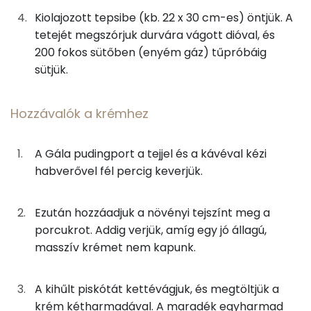
0g
sütőpor
0 kcal
Magnézium
Kiolajozott tepsibe (kb. 22 x 30 cm-es) öntjük. A
4g
dió
28 kcal
tetejét megszórjuk durvára vágott dióval, és
Szelén
200 fokos sütőben (enyém gáz) tűpróbáig
0g
só
0 kcal
TOP vitaminok
sütjük.
Kolin:
Hozzávalók a krémhez
Hozzávalók a krémhez
E vitamin:
4g
vaníliás pudingpor
14 kcal
A Gála pudingport a tejjel és a kávéval kézi
Niacin - B3 vitamin:
habverővel fél percig keverjük.
7g
feketekávé
1 kcal
Riboflavin - B2 vitamin:
6g
tej
3 kcal
Ezután hozzáadjuk a növényi tejszínt meg a
Lut-zea
porcukrot. Addig verjük, amíg egy jó állagú,
25g
növényi tejszín
63 kcal
masszív krémet nem kapunk.
Fehérje
2g
porcukor
7 kcal
A kihűlt piskótát kettévágjuk, és megtöltjük a
Összesen
7.5 g
krém kétharmadával. A maradék egyharmad