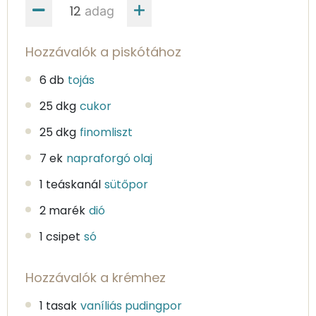
adag
Hozzávalók a piskótához
6 db
tojás
25 dkg
cukor
25 dkg
finomliszt
7 ek
napraforgó olaj
1 teáskanál
sütőpor
2 marék
dió
1 csipet
só
Hozzávalók a krémhez
1 tasak
vaníliás pudingpor