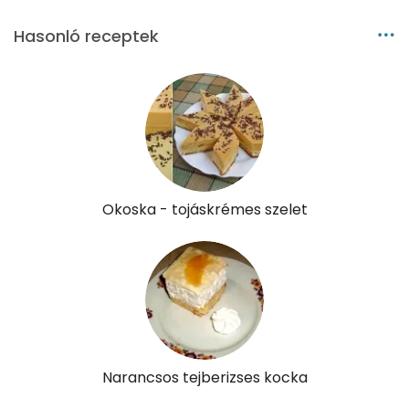
Kolin:
75 mg
Hasonló receptek
Retinol - A vitamin:
39 micro
α-karotin
1 micro
β-karotin
3 micro
β-crypt
2 micro
Okoska - tojáskrémes szelet
Likopin
0 micro
Lut-zea
128 micro
Összesen
416 kcal
Narancsos tejberizses kocka