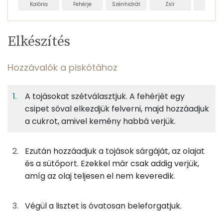
Kalória
Fehérje
Szénhidrát
Zsír
Víz
Egy
12
100
Elkészítés
adagban
adagban
grammban
TÁPANYAGTARTALOM
Hozzávalók a piskótához
7%
48%
19%
Egy
12
100
Fehérje
Szénhidrát
Zsír
adagban
adagban
grammban
A tojásokat szétválasztjuk. A fehérjét egy
csipet sóval elkezdjük felverni, majd hozzáadjuk
Hozzávalók a piskótához
7%
48%
19%
26%
a cukrot, amivel kemény habbá verjük.
Fehérje
Szénhidrát
Zsír
Víz
28g
tojás
35 kcal
TOP ásványi anyagok
Ezután hozzáadjuk a tojások sárgáját, az olajat
21g
cukor
81 kcal
Foszfor
és a sütőport. Ezekkel már csak addig verjük,
amíg az olaj teljesen el nem keveredik.
21g
finomliszt
76 kcal
Nátrium
5g
napraforgó olaj
41 kcal
Kálcium
Végül a lisztet is óvatosan beleforgatjuk.