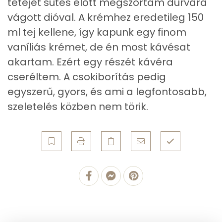
tetejét sütés előtt megszórtam durvára
vágott dióval. A krémhez eredetileg 150
Cukor
28 mg
ml tej kellene, így kapunk egy finom
Élelmi rost
1 mg
vaníliás krémet, de én most kávésat
akartam. Ezért egy részét kávéra
cseréltem. A csokiborítás pedig
Víz
egyszerű, gyors, és ami a legfontosabb,
Összesen
28 g
szeletelés közben nem törik.
Vitaminok
Összesen
0
A vitamin (RAE):
39 micro
B6 vitamin:
0 mg
B12 Vitamin:
0 micro