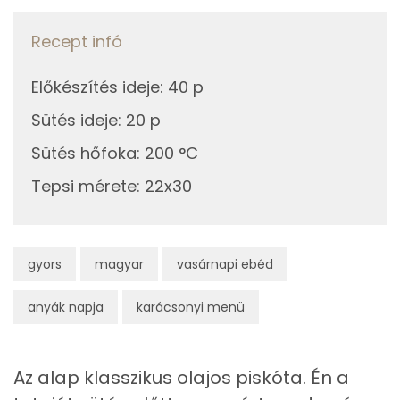
Szelén
15 mg
Recept infó
Kálcium
33 mg
Előkészítés ideje
:
40 p
Vas
1 mg
Sütés ideje
:
20 p
Magnézium
32 mg
Sütés hőfoka
:
200 °C
Foszfor
104 mg
Tepsi mérete
:
22x30
Nátrium
61 mg
Réz
0 mg
gyors
magyar
vasárnapi ebéd
Mangán
0 mg
anyák napja
karácsonyi menü
Szénhidrát
Az alap klasszikus olajos piskóta. Én a
Összesen
50.8 g