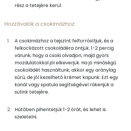
Hozzávalók a csokimázhoz
rész a tetejére kerül.
Zsír
8g
étcsokoládé
46 kcal
Hozzávalók a csokimázhoz
Összesen
20.4 g
8g
növényi tejszín
21 kcal
Telített zsírsav
11 g
A csokimázhoz a tejszínt felforrósítjuk, és a
Összesen
416 kcal
felkockázott csokoládéra öntjük. 1-2 percig
Egyszeresen telítetlen zsírsav:
4 g
várunk, hogy a csoki olvadjon, majd gyors
mozdulatokkal jól elkeverjük. Ha jó minőségű
Többszörösen telítetlen zsírsav
4 g
csokoládét használtunk, akkor egy aránylag
sűrű, de jól kezelhető krémet kapunk. Ezt egy
Koleszterin
91 mg
kanál vagy spatula segítségével rákenjük a
sütink tetejére.
Ásványi anyagok
Összesen
247.5 g
Hűtőben pihentetjük 1-2 órát, és lehet is
szeletelni.
Cink
1 mg