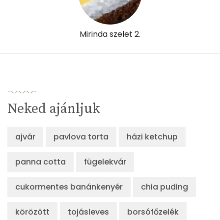
Mirinda szelet 2.
Neked ajánljuk
ajvár
pavlova torta
házi ketchup
panna cotta
fügelekvár
cukormentes banánkenyér
chia puding
körözött
tojásleves
borsófőzelék