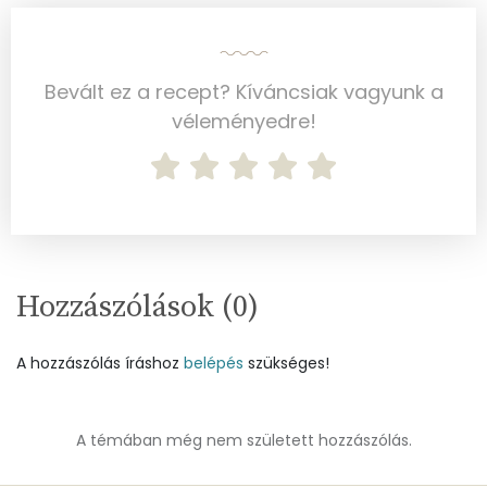
E vitamin:
2 mg
Bevált ez a recept? Kíváncsiak vagyunk a
C vitamin:
0 mg
véleményedre!
D vitamin:
20 micro
K vitamin:
1 micro
Tiamin - B1 vitamin:
0 mg
Riboflavin - B2 vitamin:
0 mg
Hozzászólások (
0
)
Niacin - B3 vitamin:
1 mg
A hozzászólás íráshoz
belépés
szükséges!
Pantoténsav - B5 vitamin:
0 mg
A témában még nem született hozzászólás.
Folsav - B9-vitamin:
21 micro