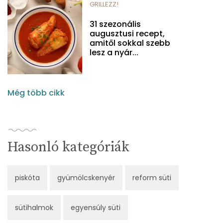
GRILLEZZ!
31 szezonális
augusztusi recept,
amitől sokkal szebb
lesz a nyár...
Még több cikk
Hasonló kategóriák
piskóta
gyümölcskenyér
reform süti
sütihalmok
egyensúly süti