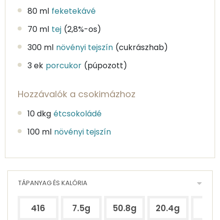
80 ml
feketekávé
70 ml
tej
(2,8%-os)
300 ml
növényi tejszín
(cukrászhab)
3 ek
porcukor
(púpozott)
Hozzávalók a csokimázhoz
10 dkg
étcsokoládé
100 ml
növényi tejszín
TÁPANYAG ÉS KALÓRIA
416
7.5g
50.8g
20.4g
28g