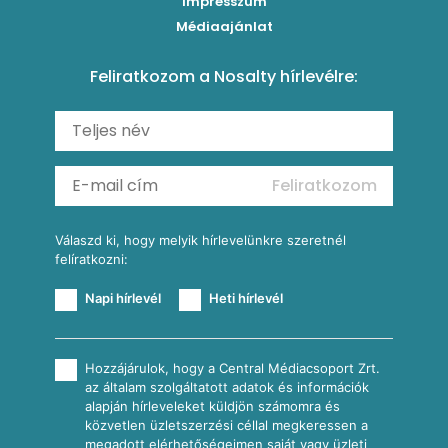
Impresszum
Roston csirkemell
Sült paprikás alfredo
Kukoricás tortilla
Torták
Médiaajánlat
Amerikai palacsinta
Paprikás-juhtúrós hajtovány
Csirkés-kukoricás pite
Tésztareceptek
Feliratkozom a Nosalty hírlevélre:
Carbonara
Shakshuka
Mexikói húsleves kukorica salsával
Saláták
Ratatouille
Almás-kéksajtos kukoricasaláta
Köretek
Mexikói kukoricasaláta
Reggeli receptek
Feliratkozom
További receptkategóriák
Válaszd ki, hogy melyik hírlevelünkre szeretnél
felíratkozni:
Napi hírlevél
Heti hírlevél
Hozzájárulok, hogy a Central Médiacsoport Zrt.
az általam szolgáltatott adatok és információk
alapján hírleveleket küldjön számomra és
közvetlen üzletszerzési céllal megkeressen a
megadott elérhetőségeimen saját vagy üzleti