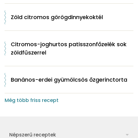
Zöld citromos görögdinnyekoktél
Citromos-joghurtos patisszonfőzelék sok
zöldfűszerrel
Banános-erdei gyümölcsös őzgerinctorta
Még több friss recept
Népszerű receptek