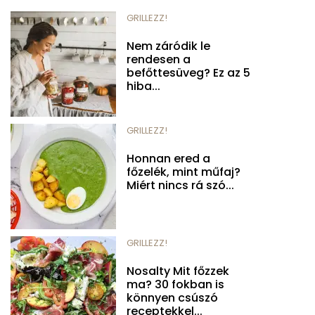
GRILLEZZ!
Nem záródik le
rendesen a
befőttesüveg? Ez az 5
hiba...
GRILLEZZ!
Honnan ered a
főzelék, mint műfaj?
Miért nincs rá szó...
GRILLEZZ!
Nosalty Mit főzzek
ma? 30 fokban is
könnyen csúszó
receptekkel...