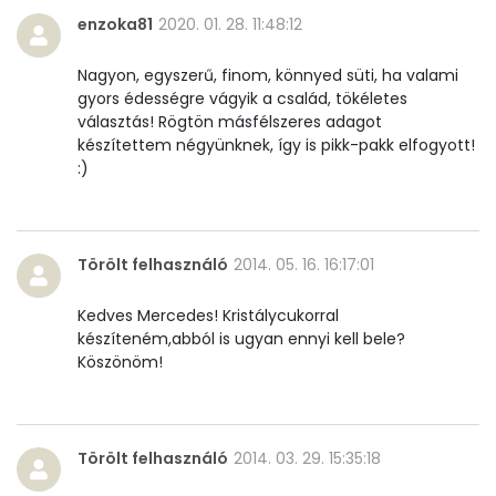
enzoka81
2020. 01. 28. 11:48:12
Réz
0 mg
Nagyon, egyszerű, finom, könnyed süti, ha valami
Mangán
0 mg
gyors édességre vágyik a család, tökéletes
választás! Rögtön másfélszeres adagot
készítettem négyünknek, így is pikk-pakk elfogyott!
Szénhidrát
:)
Összesen
60.9 g
Cukor
26 mg
Törölt felhasználó
2014. 05. 16. 16:17:01
Élelmi rost
2 mg
Kedves Mercedes! Kristálycukorral
készíteném,abból is ugyan ennyi kell bele?
Köszönöm!
Víz
Összesen
38.3 g
Törölt felhasználó
2014. 03. 29. 15:35:18
Vitaminok