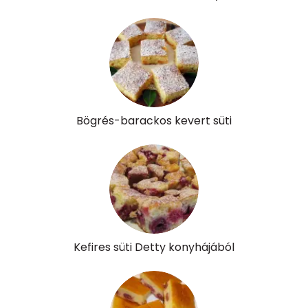
Lut-zea
88 micro
Összesen
458 kcal
Bögrés-barackos kevert süti
Kefires süti Detty konyhájából