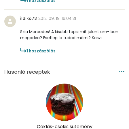
1
hozzászólás
Riboflavin - B2 vitamin:
0 mg
Niacin - B3 vitamin:
1 mg
ildiko73
2012. 09. 19. 16:04:31
Pantoténsav - B5 vitamin:
0 mg
Szia Mercedes! A kisebb tepsi mit jelent cm- ben
megadva? Esetleg le tudod mérni? Köszi
Folsav - B9-vitamin:
18 micro
1
hozzászólás
Kolin:
55 mg
Retinol - A vitamin:
33 micro
Hasonló receptek
α-karotin
0 micro
β-karotin
1 micro
β-crypt
1 micro
Likopin
0 micro
Céklás-csokis sütemény