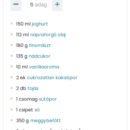
adag
150 ml
joghurt
112 ml
napraforgó olaj
180 g
finomliszt
135 g
nádcukor
10 ml
vaníliaaroma
2 ek
cukrozatlan kakaópor
2 db
tojás
1 csomag
sütőpor
1 csipet
só
350 g
meggybefőtt