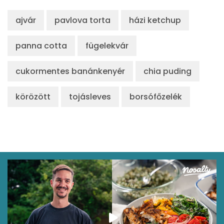
ajvár
pavlova torta
házi ketchup
panna cotta
fügelekvár
cukormentes banánkenyér
chia puding
körözött
tojásleves
borsófőzelék