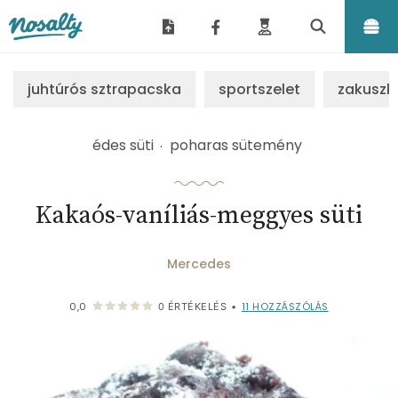
Nosalty
juhtúrós sztrapacska
sportszelet
zakuszk
édes süti
poharas sütemény
Kakaós-vaníliás-meggyes süti
Mercedes
11
HOZZÁSZÓLÁS
0,0
0
ÉRTÉKELÉS
•