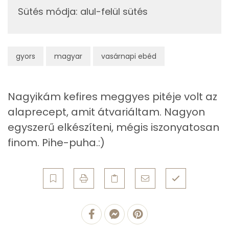
Riboflavin - B2 vitamin:
Sütés módja
:
alul-felül sütés
Összesen
458 kcal
C vitamin:
gyors
magyar
vasárnapi ebéd
Fehérje
Összesen
6.7 g
Nagyikám kefires meggyes pitéje volt az
alaprecept, amit átvariáltam. Nagyon
Zsír
egyszerű elkészíteni, mégis iszonyatosan
Összesen
21.8 g
finom. Pihe-puha.:)
Telített zsírsav
4 g
Egyszeresen telítetlen zsírsav:
10 g
Többszörösen telítetlen zsírsav
7 g