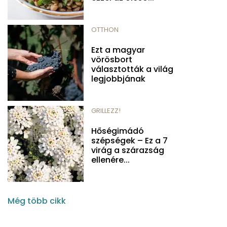
OTTHON
Ezt a magyar
vörösbort
választották a világ
legjobbjának
GRILLEZZ!
Hőségimádó
szépségek – Ez a 7
virág a szárazság
ellenére...
Még több cikk