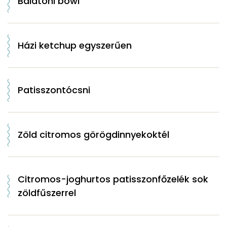
Balatoni bowl
Házi ketchup egyszerűen
Patisszontócsni
Zöld citromos görögdinnyekoktél
Citromos-joghurtos patisszonfőzelék sok
zöldfűszerrel