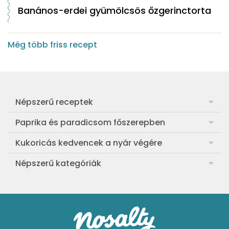
Banános-erdei gyümölcsös őzgerinctorta
Még több friss recept
Népszerű receptek
Frankfurti leves
Paprika és paradicsom főszerepben
Egyszerű muffin
Pan con Tomate
Kukoricás kedvencek a nyár végére
Aranygaluska
Paradicsom és paprika eltevése télre
Legfinomabb főtt kukorica
Népszerű kategóriák
Egyszerű paradicsomleves
Mézes-mascarponés sült paradicsom
Ropogós kukoricás fritters
Ebéd receptek
Egyszerű krumplifőzelék
Paradicsomos húsgombóc
Bang bang kukorica
Aprósütemények
Klasszikus madártej
Paradicsomos flat tart leveles tésztából
Szójás-vajas grillkukoricák
Sütemények