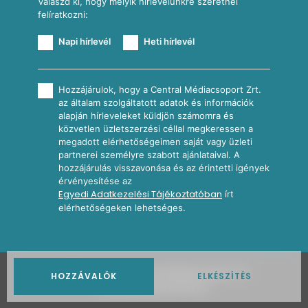
Válaszd ki, hogy melyik hírlevelünkre szeretnél
felíratkozni:
Napi hírlevél
Heti hírlevél
Hozzájárulok, hogy a Central Médiacsoport Zrt.
az általam szolgáltatott adatok és információk
alapján hírleveleket küldjön számomra és
közvetlen üzletszerzési céllal megkeressen a
megadott elérhetőségeimen saját vagy üzleti
partnerei személyre szabott ajánlataival. A
hozzájárulás visszavonása és az érintetti igények
érvényesítése az
Egyedi Adatkezelési Tájékoztatóban
írt
elérhetőségeken lehetséges.
2026
Nosalty · Central Médiacsoport Zrt.
HOZZÁVALÓK
ELKÉSZÍTÉS
Minden jog fenntartva.