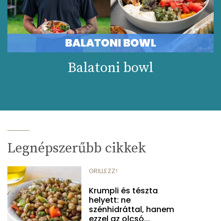
Balatoni bowl
Legnépszerűbb cikkek
GRILLEZZ!
Krumpli és tészta
helyett: ne
szénhidráttal, hanem
ezzel az olcsó...