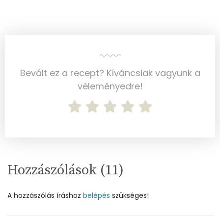
Koleszterin
63 mg
Ásványi anyagok
Összesen
776 g
Bevált ez a recept? Kíváncsiak vagyunk a
Cink
1 mg
véleményedre!
Szelén
16 mg
Kálcium
214 mg
Vas
1 mg
Magnézium
31 mg
Hozzászólások (
11
)
Foszfor
312 mg
A hozzászólás íráshoz
belépés
szükséges!
Nátrium
200 mg