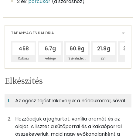
2 ek
porcukor
(a szóráshoz)
TÁPANYAG ÉS KALÓRIA
458
6.7g
60.9g
21.8g
38.3
Kalória
Fehérje
Szénhidrát
Zsír
Víz
Egy
6
100
Elkészítés
adagban
adagban
grammban
TÁPANYAGTARTALOM
Az egész tojást kikeverjük a nádcukorral, sóval.
5%
48%
17%
Egy
6
100
Fehérje
Szénhidrát
Zsír
adagban
adagban
grammban
Hozzáadjuk a joghurtot, vanília aromát és az
5%
48%
17%
30%
olajat. A lisztet a sütőporral és a kakaóporral
25g
joghurt
15 kcal
Fehérje
Szénhidrát
Zsír
Víz
összekeverjük, majd nagy evőkanalanként a