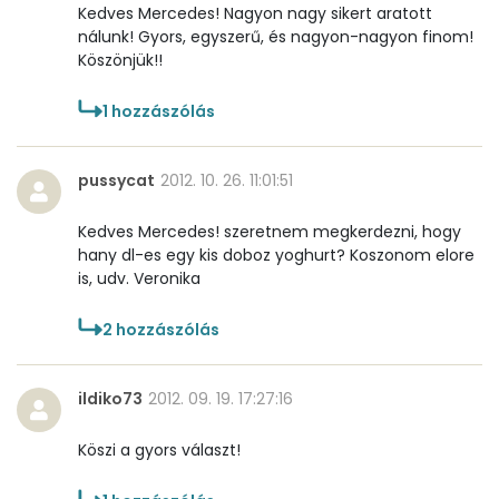
Kedves Mercedes! Nagyon nagy sikert aratott
nálunk! Gyors, egyszerű, és nagyon-nagyon finom!
Összesen
0
Köszönjük!!
A vitamin (RAE):
33 micro
1
hozzászólás
B6 vitamin:
0 mg
pussycat
2012. 10. 26. 11:01:51
B12 Vitamin:
0 micro
Kedves Mercedes! szeretnem megkerdezni, hogy
E vitamin:
8 mg
hany dl-es egy kis doboz yoghurt? Koszonom elore
is, udv. Veronika
C vitamin:
0 mg
2
hozzászólás
D vitamin:
14 micro
ildiko73
2012. 09. 19. 17:27:16
K vitamin:
1 micro
Köszi a gyors választ!
Tiamin - B1 vitamin:
0 mg