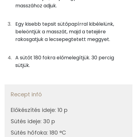
TOP ásványi anyagok
19g
napraforgó olaj
165 kcal
masszához adjuk.
Foszfor
30g
finomliszt
109 kcal
Egy kisebb tepsit sütőpapírral kibélelünk,
Kálcium
beleöntjük a masszát, majd a tetejére
23g
nádcukor
86 kcal
rakosgatjuk a lecsepegtetett meggyet.
Nátrium
2g
vaníliaaroma
0 kcal
A sütőt 180 fokra előmelegítjük. 30 percig
Magnézium
3g
cukrozatlan kakaópor
8 kcal
sütjük.
Szelén
18g
tojás
23 kcal
TOP vitaminok
2g
sütőpor
1 kcal
Recept infó
Kolin:
0g
só
0 kcal
Előkészítés ideje
:
10 p
E vitamin:
58g
meggybefőtt
42 kcal
Sütés ideje
:
30 p
Niacin - B3 vitamin:
2g
porcukor
9 kcal
Sütés hőfoka
:
180 °C