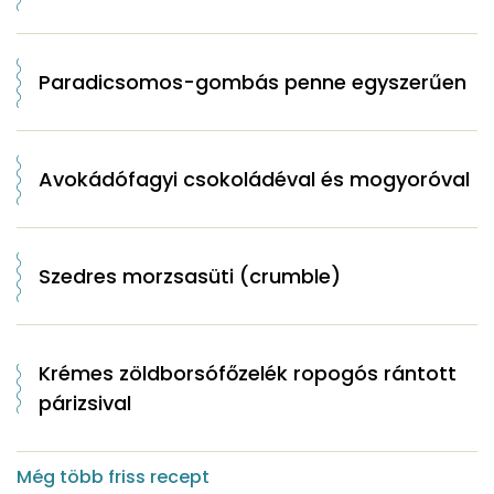
Paradicsomos-gombás penne egyszerűen
Avokádófagyi csokoládéval és mogyoróval
Szedres morzsasüti (crumble)
Krémes zöldborsófőzelék ropogós rántott
párizsival
Még több friss recept