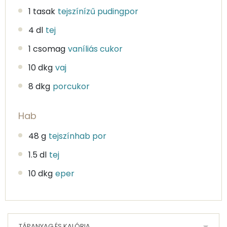
1 tasak
tejszínízű pudingpor
4 dl
tej
1 csomag
vaníliás cukor
10 dkg
vaj
8 dkg
porcukor
Hab
48 g
tejszínhab por
1.5 dl
tej
10 dkg
eper
TÁPANYAG ÉS KALÓRIA