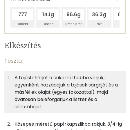
777
14.1g
96.6g
36.3g
68.7
Kalória
Fehérje
Szénhidrát
Zsír
Víz
Egy
4
100
Elkészítés
adagban
adagban
grammban
TÁPANYAGTARTALOM
Tészta
6%
45%
17%
Egy
4
100
Fehérje
Szénhidrát
Zsír
adagban
adagban
grammban
A tojásfehérjét a cukorral habbá verjük,
egyenként hozzáadjuk a tojások sárgáját és a
Tészta
6%
45%
17%
32%
másfél ek olajat (egyes fokozattal), majd
Fehérje
Szénhidrát
Zsír
Víz
30g
tojásfehérje
16 kcal
óvatosan beleforgatjuk a lisztet és a
TOP ásványi anyagok
citromhéjat.
15g
tojássárgája
48 kcal
Kálcium
Közepes méretű papírkapszlikba rakjuk, 3/4-ig
25g
cukor
97 kcal
Foszfor