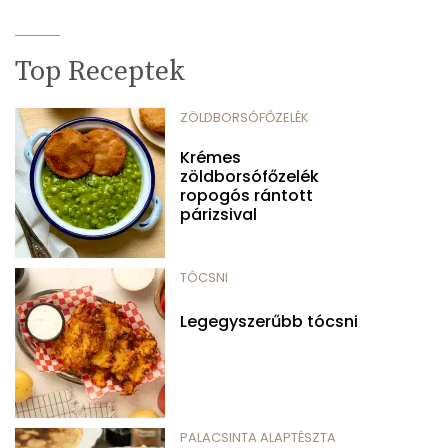
Top Receptek
ZÖLDBORSÓFŐZELÉK
Krémes
zöldborsófőzelék
ropogós rántott
párizsival
TÓCSNI
Legegyszerűbb tócsni
PALACSINTA ALAPTÉSZTA