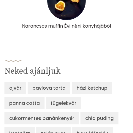
Narancsos muffin Évi néni konyhájából
Neked ajánljuk
ajvár
pavlova torta
házi ketchup
panna cotta
fügelekvár
cukormentes banánkenyér
chia puding