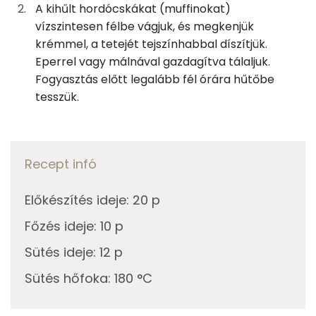
Fehérje
25g
vaj
179 kcal
A kihűlt hordócskákat (muffinokat)
vízszintesen félbe vágjuk, és megkenjük
Összesen
14.1 g
20g
porcukor
77 kcal
krémmel, a tetejét tejszínhabbal díszítjük.
Eperrel vagy málnával gazdagítva tálaljuk.
Zsír
Fogyasztás előtt legalább fél órára hűtőbe
Hab
tesszük.
Összesen
36.3 g
12g
tejszínhab por
61 kcal
Telített zsírsav
17 g
38g
tej
21 kcal
Recept infó
Egyszeresen telítetlen zsírsav:
10 g
25g
eper
8 kcal
Előkészítés ideje
:
20 p
Többszörösen telítetlen zsírsav
3 g
Főzés ideje
:
10 p
Összesen
777 kcal
Koleszterin
325 mg
Sütés ideje
:
12 p
Sütés hőfoka
:
180 °C
Ásványi anyagok
Összesen
521 g