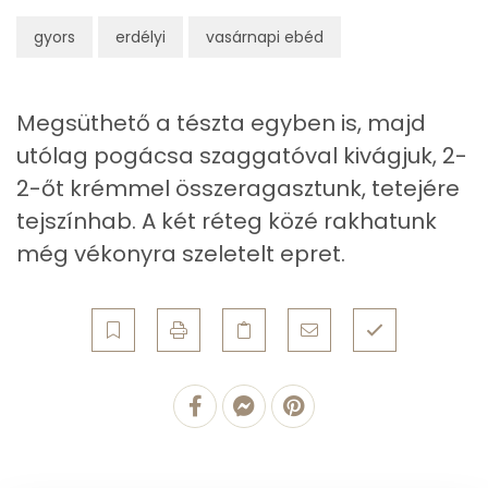
gyors
erdélyi
vasárnapi ebéd
Cink
1 mg
Szelén
28 mg
Megsüthető a tészta egyben is, majd
Kálcium
206 mg
utólag pogácsa szaggatóval kivágjuk, 2-
2-őt krémmel összeragasztunk, tetejére
Vas
1 mg
tejszínhab. A két réteg közé rakhatunk
Magnézium
13 mg
még vékonyra szeletelt epret.
Foszfor
137 mg
Nátrium
136 mg
Réz
0 mg
Mangán
0 mg