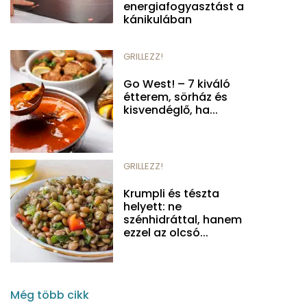
energiafogyasztást a
kánikulában
GRILLEZZ!
Go West! – 7 kiváló
étterem, sörház és
kisvendéglő, ha...
GRILLEZZ!
Krumpli és tészta
helyett: ne
szénhidráttal, hanem
ezzel az olcsó...
Még több cikk