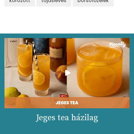
körözött
tojásleves
borsófőzelék
Jeges tea házilag