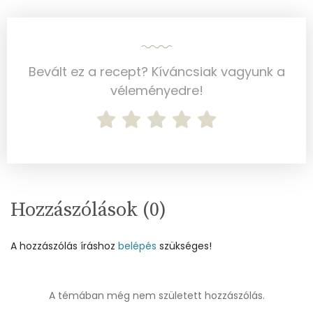
Szénhidrát
Összesen
96.6 g
Bevált ez a recept? Kíváncsiak vagyunk a
Cukor
66 mg
véleményedre!
Élelmi rost
1 mg
Víz
Összesen
68.7 g
Hozzászólások (
0
)
Vitaminok
A hozzászólás íráshoz
belépés
szükséges!
Összesen
0
A vitamin (RAE):
267 micro
A témában még nem született hozzászólás.