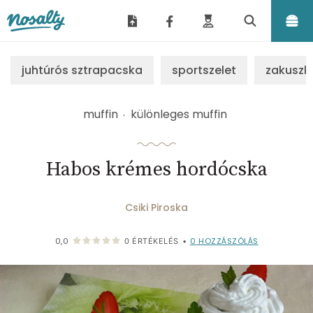
Nosalty
juhtúrós sztrapacska
sportszelet
zakuszk
muffin
különleges muffin
Habos krémes hordócska
Csiki Piroska
0
HOZZÁSZÓLÁS
0,0
0
ÉRTÉKELÉS
•