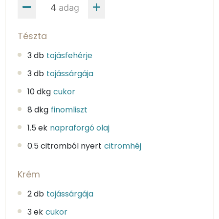
adag
Tészta
3 db
tojásfehérje
3 db
tojássárgája
10 dkg
cukor
8 dkg
finomliszt
1.5 ek
napraforgó olaj
0.5 citromból nyert
citromhéj
Krém
2 db
tojássárgája
3 ek
cukor