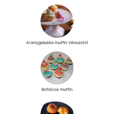
Folsav - B9-vitamin:
49 micro
Kolin:
214 mg
Retinol - A vitamin:
261 micro
Aranygaluska muffin Vénusztól
α-karotin
10 micro
β-karotin
63 micro
β-crypt
9 micro
Likopin
0 micro
Bohócos muffin
Lut-zea
283 micro
Összesen
777 kcal