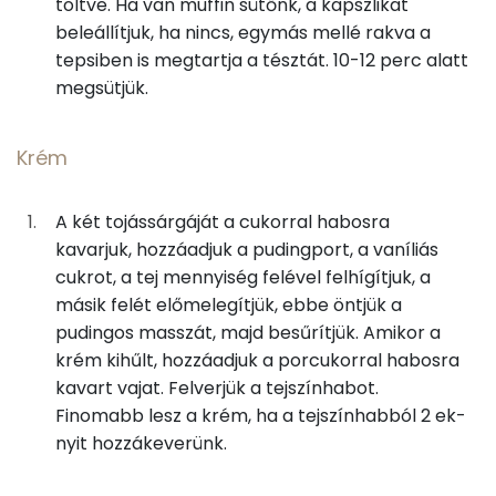
töltve. Ha van muffin sütőnk, a kapszlikat
beleállítjuk, ha nincs, egymás mellé rakva a
20g
finomliszt
73 kcal
Nátrium
tepsiben is megtartja a tésztát. 10-12 perc alatt
3g
napraforgó olaj
27 kcal
megsütjük.
Szelén
1g
citromhéj
0 kcal
Magnézium
Krém
TOP vitaminok
Krém
A két tojássárgáját a cukorral habosra
Kolin:
kavarjuk, hozzáadjuk a pudingport, a vaníliás
10g
tojássárgája
32 kcal
cukrot, a tej mennyiség felével felhígítjuk, a
C vitamin:
másik felét előmelegítjük, ebbe öntjük a
8g
cukor
29 kcal
pudingos masszát, majd besűrítjük. Amikor a
E vitamin:
11g
tejszínízű pudingpor
43 kcal
krém kihűlt, hozzáadjuk a porcukorral habosra
Niacin - B3 vitamin:
kavart vajat. Felverjük a tejszínhabot.
100g
tej
56 kcal
Finomabb lesz a krém, ha a tejszínhabból 2 ek-
Riboflavin - B2 vitamin:
nyit hozzákeverünk.
3g
vaníliás cukor
10 kcal