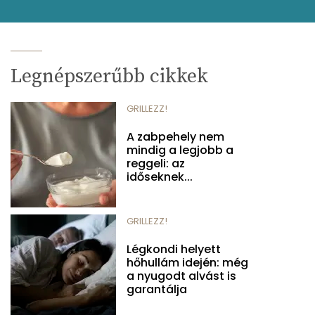
Legnépszerűbb cikkek
GRILLEZZ!
A zabpehely nem
mindig a legjobb a
reggeli: az
időseknek...
GRILLEZZ!
Légkondi helyett
hőhullám idején: még
a nyugodt alvást is
garantálja