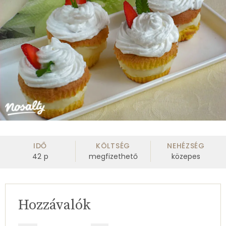
IDŐ
KÖLTSÉG
NEHÉZSÉG
42
p
megfizethető
közepes
Hozzávalók