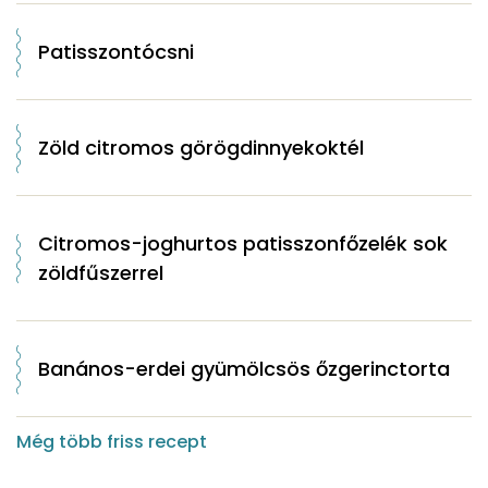
Patisszontócsni
Zöld citromos görögdinnyekoktél
Citromos-joghurtos patisszonfőzelék sok
zöldfűszerrel
Banános-erdei gyümölcsös őzgerinctorta
Még több friss recept