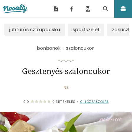
Nosalty
juhtúrós sztrapacska
sportszelet
zakuszk
bonbonok
szaloncukor
Gesztenyés szaloncukor
NS
0
HOZZÁSZÓLÁS
0,0
0
ÉRTÉKELÉS
•