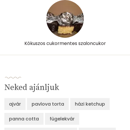
Kolin:
1 mg
Retinol - A vitamin:
0 micro
α-karotin
1 micro
Kókuszos cukormentes szaloncukor
β-karotin
4 micro
β-crypt
0 micro
Likopin
0 micro
Neked ajánljuk
Lut-zea
6 micro
ajvár
pavlova torta
házi ketchup
Összesen
292 kcal
panna cotta
fügelekvár