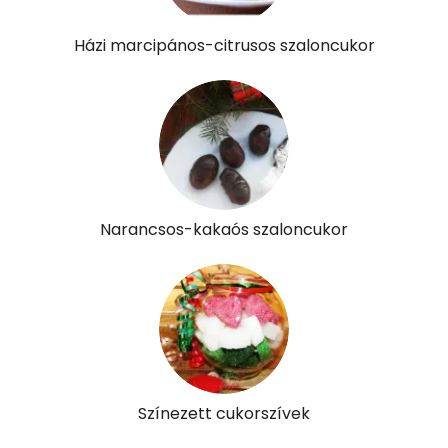
B12 Vitamin:
0 micro
Házi marcipános-citrusos szaloncukor
E vitamin:
0 mg
C vitamin:
0 mg
D vitamin:
0 micro
K vitamin:
1 micro
Narancsos-kakaós szaloncukor
Tiamin - B1 vitamin:
0 mg
Riboflavin - B2 vitamin:
0 mg
Niacin - B3 vitamin:
0 mg
Pantoténsav - B5 vitamin:
0 mg
Színezett cukorszívek
Folsav - B9-vitamin:
1 micro