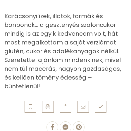
Összesen
2 g
Karácsonyi ízek, illatok, formák és
Zsír
bonbonok… a gesztenyés szaloncukor
mindig is az egyik kedvencem volt, hát
Összesen
16.5 g
most megalkottam a saját verziómat
Telített zsírsav
12 g
glutén, cukor és adalékanyagok nélkül.
Szeretettel ajánlom mindenkinek, mivel
Egyszeresen telítetlen zsírsav:
2 g
nem túl macerás, nagyon gazdaságos,
Többszörösen telítetlen zsírsav
0 g
és kellően tömény édesség –
büntetlenül!
Koleszterin
1 mg
Ásványi anyagok
Összesen
104.4 g