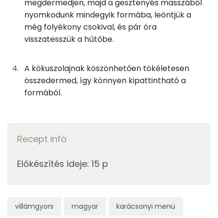
megdermedjen, majd a gesztenyés masszából
2g
cukrozatlan kakaópor
4 kcal
nyomkodunk mindegyik formába, leöntjük a
Nátrium
5g
meggylé
2 kcal
még folyékony csokival, és pár óra
visszatesszük a hűtőbe.
Vas
17g
étcsokoládé
91 kcal
TOP vitaminok
A kókuszolajnak köszönhetően tökéletesen
Összesen
összedermed, így könnyen kipattintható a
292 kcal
Kolin:
formából.
Niacin - B3 vitamin:
E vitamin:
Recept infó
C vitamin:
Előkészítés ideje
:
15 p
Riboflavin - B2 vitamin:
Fehérje
villámgyors
magyar
karácsonyi menü