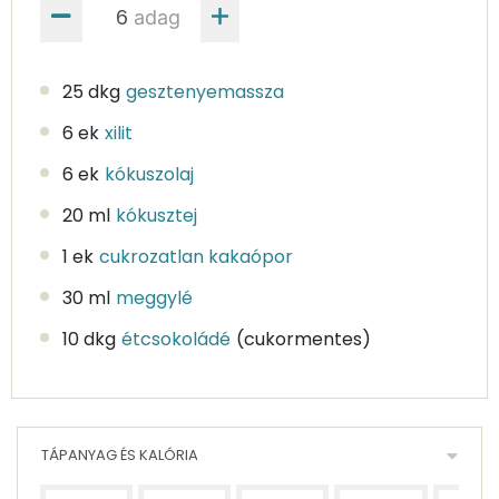
adag
25 dkg
gesztenyemassza
6 ek
xilit
6 ek
kókuszolaj
20 ml
kókusztej
1 ek
cukrozatlan kakaópor
30 ml
meggylé
10 dkg
étcsokoládé
(cukormentes)
TÁPANYAG ÉS KALÓRIA