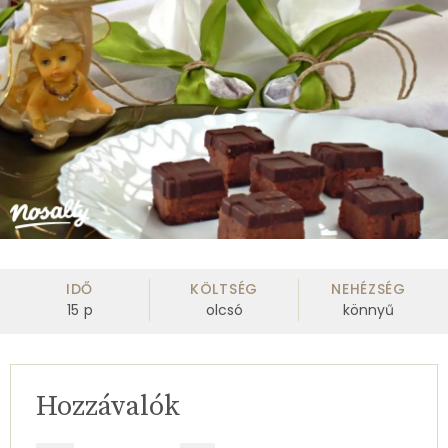
IDŐ
KÖLTSÉG
NEHÉZSÉG
15
p
olcsó
könnyű
Hozzávalók