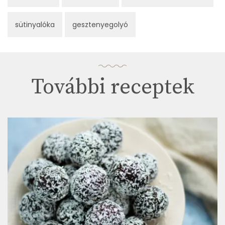
sütinyalóka
gesztenyegolyó
További receptek