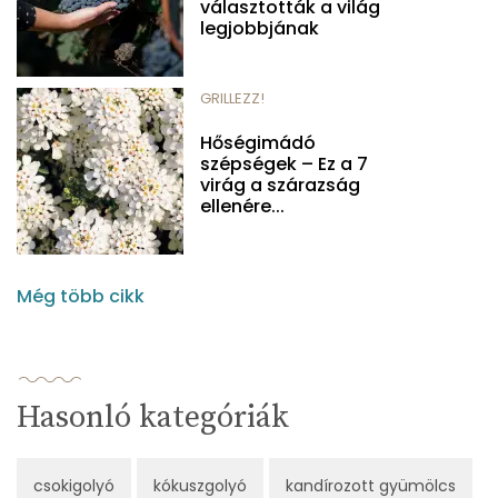
választották a világ
legjobbjának
GRILLEZZ!
Hőségimádó
szépségek – Ez a 7
virág a szárazság
ellenére...
Még több cikk
Hasonló kategóriák
csokigolyó
kókuszgolyó
kandírozott gyümölcs