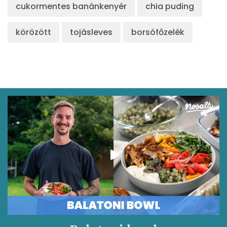
cukormentes banánkenyér
chia puding
körözött
tojásleves
borsófőzelék