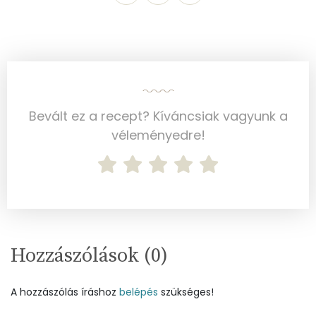
Cink
0 mg
Szelén
1 mg
Kálcium
12 mg
Vas
2 mg
Bevált ez a recept? Kíváncsiak vagyunk a
Magnézium
véleményedre!
34 mg
Foszfor
50 mg
Nátrium
5 mg
Réz
0 mg
Hozzászólások (
0
)
Mangán
0 mg
A hozzászólás íráshoz
belépés
szükséges!
Szénhidrát