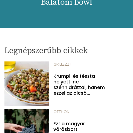
Balatoni bowl
Legnépszerűbb cikkek
GRILLEZZ!
Krumpli és tészta
helyett: ne
szénhidráttal, hanem
ezzel az olcsó...
OTTHON
Ezt a magyar
vörösbort