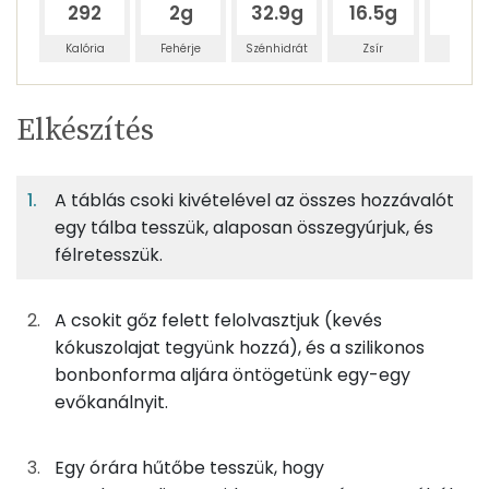
292
2g
32.9g
16.5g
2.6
Kalória
Fehérje
Szénhidrát
Zsír
Víz
Egy
6
100
Elkészítés
adagban
adagban
grammban
TÁPANYAGTARTALOM
A táblás csoki kivételével az összes hozzávalót
4%
61%
30%
Egy
6
100
Fehérje
Szénhidrát
Zsír
adagban
adagban
grammban
egy tálba tesszük, alaposan összegyúrjuk, és
félretesszük.
4%
61%
30%
6%
42g
gesztenyemassza
75 kcal
Fehérje
Szénhidrát
Zsír
Víz
A csokit gőz felett felolvasztjuk (kevés
TOP ásványi anyagok
10g
xilit
24 kcal
kókuszolajat tegyünk hozzá), és a szilikonos
bonbonforma aljára öntögetünk egy-egy
Foszfor
10g
kókuszolaj
89 kcal
evőkanálnyit.
Magnézium
3g
kókusztej
7 kcal
Egy órára hűtőbe tesszük, hogy
Kálcium