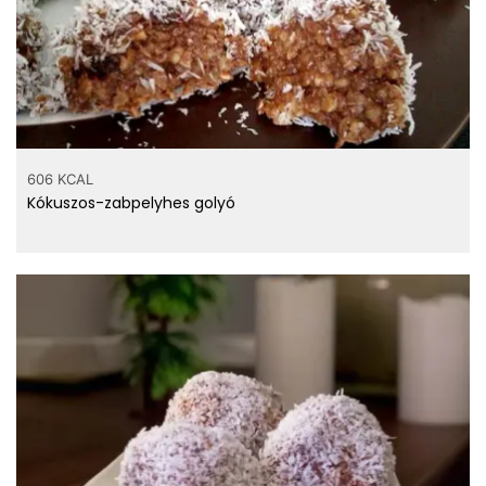
606 KCAL
Kókuszos-zabpelyhes golyó