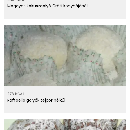
Meggyes kókuszgolyó Gréti konyhájából
273 KCAL
Raffaello golyók tejpor nélkül