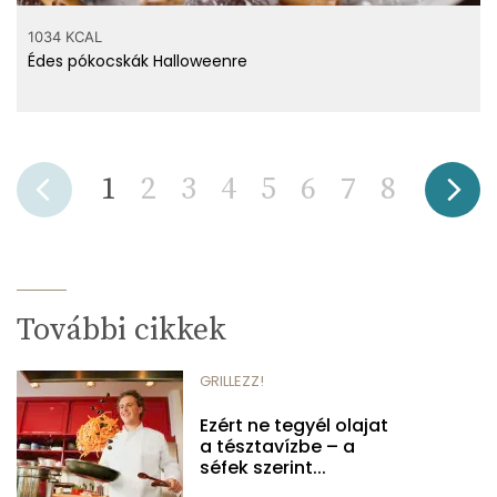
1034 KCAL
Édes pókocskák Halloweenre
1
2
3
4
5
6
7
8
További cikkek
GRILLEZZ!
Ezért ne tegyél olajat
a tésztavízbe – a
séfek szerint...