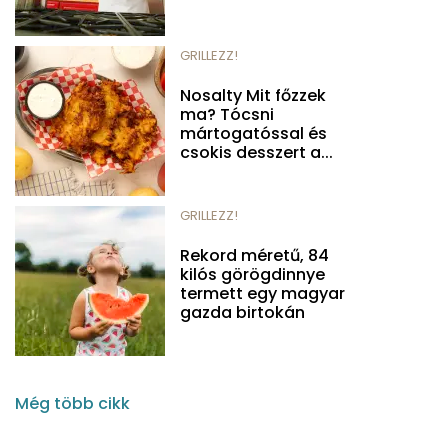
GRILLEZZ!
Nosalty Mit főzzek
ma? Tócsni
mártogatóssal és
csokis desszert a...
GRILLEZZ!
Rekord méretű, 84
kilós görögdinnye
termett egy magyar
gazda birtokán
Még több cikk