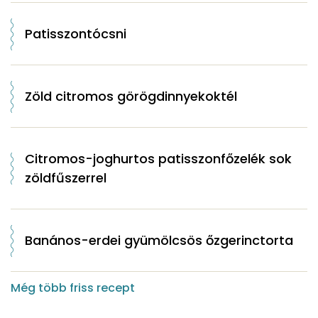
Patisszontócsni
Zöld citromos görögdinnyekoktél
Citromos-joghurtos patisszonfőzelék sok
zöldfűszerrel
Banános-erdei gyümölcsös őzgerinctorta
Még több friss recept