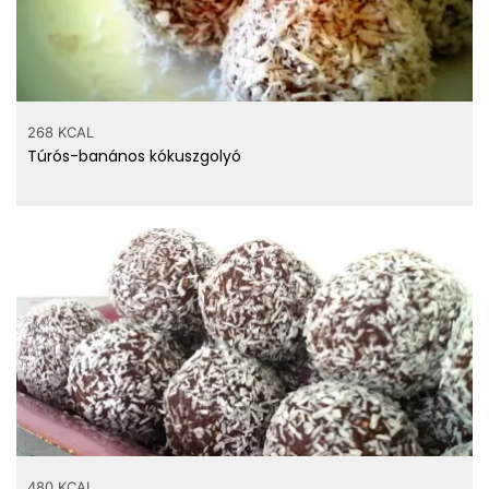
268 KCAL
Túrós-banános kókuszgolyó
480 KCAL