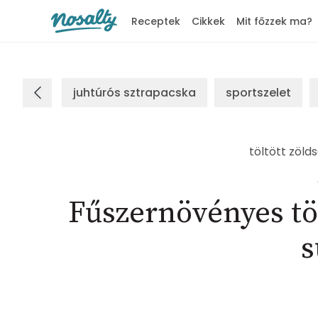
Receptek
Cikkek
Mit főzzek ma?
Nosalty
juhtúrós sztrapacska
sportszelet
töltött zöld
Fűszernövényes töl
s