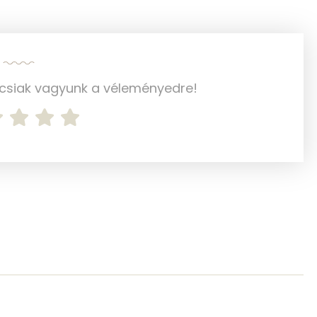
5 mg
96 mg
422 mg
ncsiak vagyunk a véleményedre!
323 mg
1 mg
1 mg
26.3 g
17 mg
6 mg