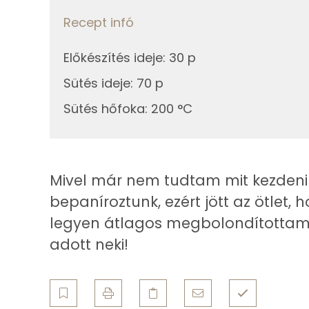
Telített zsírsav
Recept infó
Összesen
Egyszeresen telítetlen zsírsav:
Előkészítés ideje
:
30 p
Többszörösen telítetlen zsírsav
Sütés ideje
:
70 p
Sütés hőfoka
:
200 °C
Koleszterin
Ásványi anyagok
Mivel már nem tudtam mit kezdeni a
Összesen
bepaníroztunk, ezért jött az ötlet, 
Cink
legyen átlagos megbolondítottam 
adott neki!
Szelén
Kálcium