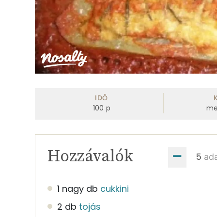
IDŐ
100
p
me
Hozzávalók
ad
1 nagy db
cukkini
2 db
tojás