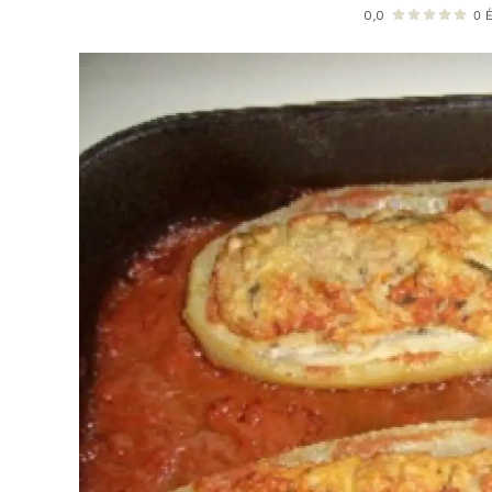
0,0
0
É