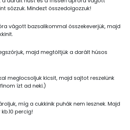
a darált húst és a frissen apróra vágott
Kolin:
0 kcal
erint sózzuk. Mindezt összedolgozzuk!
C vitamin:
22 kcal
róra vágott bazsalikommal összekeverjük, majd
Likopin
kinit.
7 kcal
Niacin - B3 vitamin:
2 kcal
megszórjuk, majd megtöltjük a darált húsos
E vitamin:
0 kcal
3 kcal
 meglocsoljuk kicsit, majd sajtot reszelünk
finom ízt ad neki.)
3 kcal
32.5 g
82 kcal
 pároljuk, míg a cukkinik puhák nem lesznek. Majd
 kb.10 percig!
35 kcal
17.1 g
2 kcal