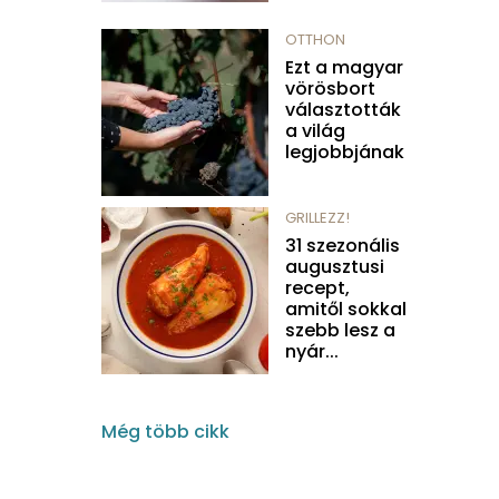
OTTHON
Ezt a magyar
vörösbort
választották
a világ
legjobbjának
GRILLEZZ!
31 szezonális
augusztusi
recept,
amitől sokkal
szebb lesz a
nyár...
Még több cikk