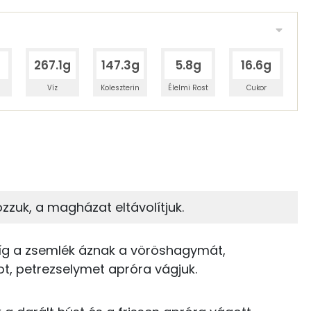
267.1g
147.3g
5.8g
16.6g
Víz
Koleszterin
Élelmi Rost
Cukor
 adagban
100 grammban
8%
5%
zénhidrát
Zsír
 adagban
100 grammban
zuk, a magházat eltávolítjuk.
5%
78%
13 kcal
Zsír
Víz
míg a zsemlék áznak a vöröshagymát,
28 kcal
, petrezselymet apróra vágjuk.
TOP vitaminok
182 kcal