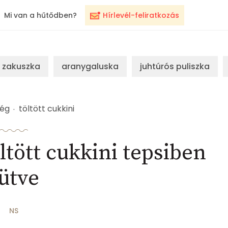
Mi van a hűtődben?
Hírlevél-feliratkozás
zakuszka
aranygaluska
juhtúrós puliszka
ség
töltött cukkini
tött cukkini tepsiben
ütve
NS