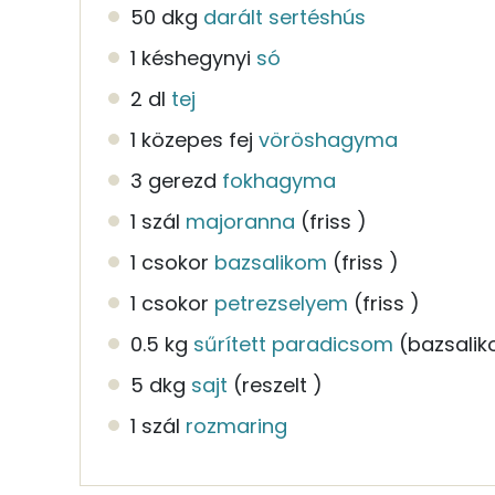
50 dkg
darált sertéshús
1 késhegynyi
só
2 dl
tej
1 közepes fej
vöröshagyma
3 gerezd
fokhagyma
1 szál
majoranna
(friss )
1 csokor
bazsalikom
(friss )
1 csokor
petrezselyem
(friss )
0.5 kg
sűrített paradicsom
(bazsali
5 dkg
sajt
(reszelt )
1 szál
rozmaring