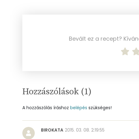
Vas
Magnézium
Foszfor
Bevált ez a recept? Kívá
Nátrium
Réz
Mangán
Hozzászólások (
1
)
Szénhidrát
Összesen
A hozzászólás íráshoz
belépés
szükséges!
Cukor
BIROKATA
2015. 03. 08. 2:19:55
Élelmi rost