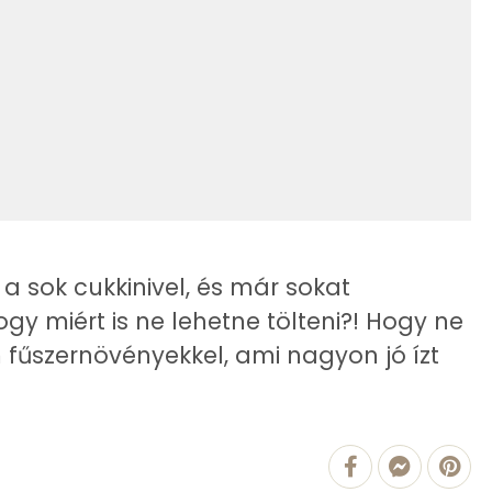
6 g
379 kcal
6 g
3 g
147 mg
 sok cukkinivel, és már sokat
1109.3 g
hogy miért is ne lehetne tölteni?! Hogy ne
3 mg
fűszernövényekkel, ami nagyon jó ízt
33 mg
226 mg