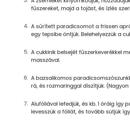
A zsemléket kinyomkodjuk, hozzáadjuk 
Foszfor
0g
só
fűszereket, majd a tojást, és ízlés sz
Nátrium
40g
tej
A sűrített paradicsomot a frissen ap
Kálcium
egy tepsibe öntjük. Belehelyezzük a cuk
18g
vöröshagyma
Magnézium
2g
fokhagyma
A cukkinik belsejét fűszerkeverékkel 
Szelén
masszával.
0g
majoranna
12g
bazsalikom
A bazsalikomos paradicsomszószunkkal
Fehérje
rá, és rozmaringgal díszítjük. (Nagyon 
9g
petrezselyem
Összesen
100g
sűrített paradicsom
Alufóliával lefedjük, és kb. 1 óráig így
Zsír
levesszük a fóliát, és tovább sütjük így
10g
sajt
Összesen
1g
rozmaring