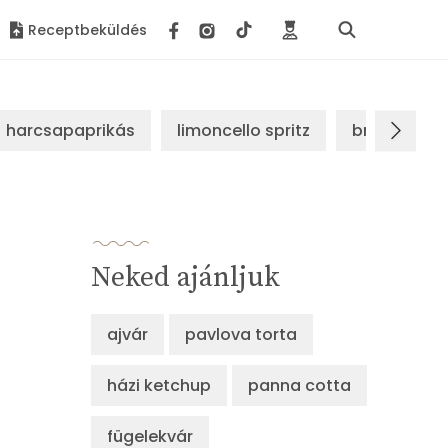
Receptbeküldés
harcsapaprikás
limoncello spritz
brassói sz
Neked ajánljuk
ajvár
pavlova torta
házi ketchup
panna cotta
fügelekvár