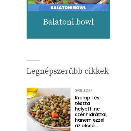
Balatoni bowl
Legnépszerűbb cikkek
GRILLEZZ!
Krumpli és
tészta
helyett: ne
szénhidráttal,
hanem ezzel
az olcsó...