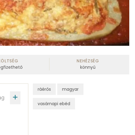
KÖLTSÉG
NEHÉZSÉG
gfizethető
könnyű
ráérős
magyar
ag
vasárnapi ebéd