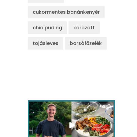
cukormentes banánkenyér
chia puding
körözött
tojásleves
borsófőzelék