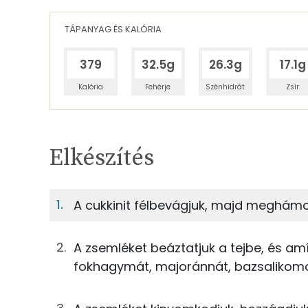
TÁPANYAG ÉS KALÓRIA
379
32.5g
26.3g
17.1g
Kalória
Fehérje
Szénhidrát
Zsír
Egy adagban
5
TÁPANYAGTARTALOM
Elkészítés
9%
Fehérje
S
Egy adagban
5
A cukkinit félbevágjuk, majd meghámoz
9%
8%
78g
cukkini
Fehérje
Szénhidrát
A zsemléket beáztatjuk a tejbe, és a
22g
tojás
fokhagymát, majoránnát, bazsalikomot
TOP ásványi anyagok
100g
darált sertéshús