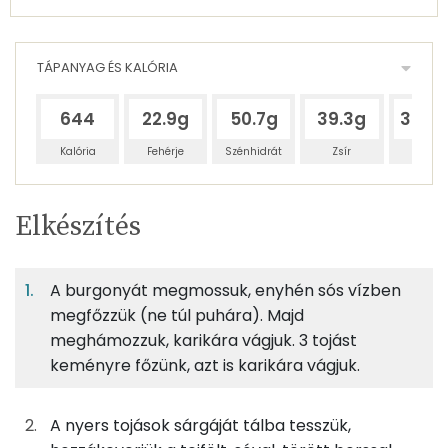
TÁPANYAG ÉS KALÓRIA
644
22.9g
50.7g
39.3g
302.
Kalória
Fehérje
Szénhidrát
Zsír
Víz
Egy
4
100
Elkészítés
adagban
adagban
grammban
TÁPANYAGTARTALOM
A burgonyát megmossuk, enyhén sós vízben
6%
12%
9%
Egy
4
100
Fehérje
Szénhidrát
Zsír
adagban
adagban
grammban
megfőzzük (ne túl puhára). Majd
meghámozzuk, karikára vágjuk. 3 tojást
keményre főzünk, azt is karikára vágjuk.
6%
12%
9%
73%
300g
burgonya
173 kcal
Fehérje
Szénhidrát
Zsír
Víz
TOP ásványi anyagok
83g
tojás
104 kcal
A nyers tojások sárgáját tálba tesszük,