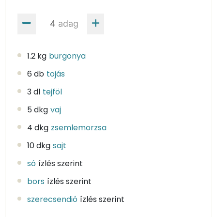
adag
1.2 kg
burgonya
6 db
tojás
3 dl
tejföl
5 dkg
vaj
4 dkg
zsemlemorzsa
10 dkg
sajt
só
ízlés szerint
bors
ízlés szerint
szerecsendió
ízlés szerint