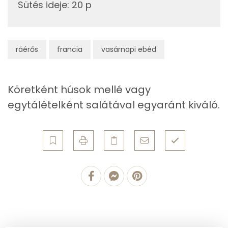
Sütés ideje
:
20 p
B6 vitamin:
Fehérje
ráérős
francia
vasárnapi ebéd
Összesen
22.9 g
Köretként húsok mellé vagy
Zsír
egytálételként salátával egyaránt kiváló.
Összesen
39.3 g
Telített zsírsav
21 g
Egyszeresen telítetlen zsírsav:
11 g
Többszörösen telítetlen zsírsav
3 g
Koleszterin
372 mg