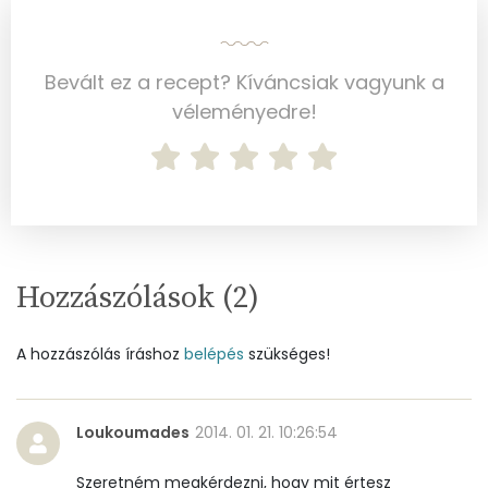
Ásványi anyagok
Összesen
1231.6 g
Bevált ez a recept? Kíváncsiak vagyunk a
véleményedre!
Cink
3 mg
Szelén
32 mg
Kálcium
327 mg
Vas
4 mg
Hozzászólások (
2
)
Magnézium
79 mg
A hozzászólás íráshoz
belépés
szükséges!
Foszfor
438 mg
Nátrium
348 mg
Loukoumades
2014. 01. 21. 10:26:54
Réz
0 mg
Szeretném megkérdezni, hogy mit értesz