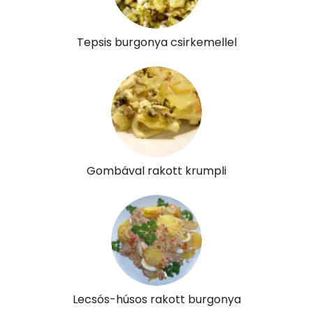
A vitamin (RAE):
373 micro
Tepsis burgonya csirkemellel
B6 vitamin:
1 mg
B12 Vitamin:
1 micro
E vitamin:
1 mg
C vitamin:
45 mg
Gombával rakott krumpli
D vitamin:
65 micro
K vitamin:
8 micro
Tiamin - B1 vitamin:
0 mg
Riboflavin - B2 vitamin:
1 mg
Lecsós-húsos rakott burgonya