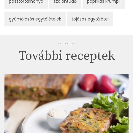
pásztortarhonya
szalontüdő
paprikás krumpli
gyümölcsös egytálételek
tojásos egytálétel
További receptek