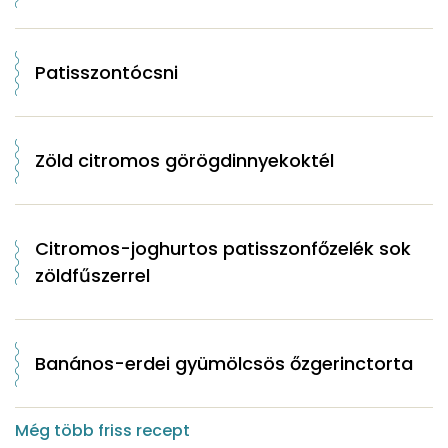
Patisszontócsni
Zöld citromos görögdinnyekoktél
Citromos-joghurtos patisszonfőzelék sok
zöldfűszerrel
Banános-erdei gyümölcsös őzgerinctorta
Még több friss recept