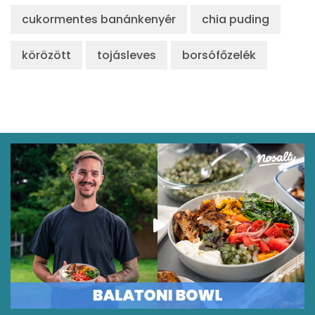
cukormentes banánkenyér
chia puding
Összesen
644 kcal
körözött
tojásleves
borsófőzelék