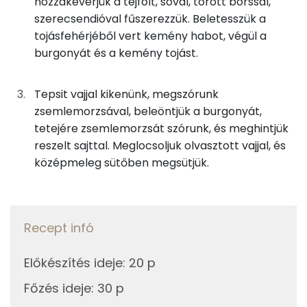
hozzákeverjük a tejfölt, sóval, törött borssal,
Foszfor
75g
tejföl
149 kcal
szerecsendióval fűszerezzük. Beletesszük a
tojásfehérjéből vert kemény habot, végül a
Nátrium
13g
vaj
90 kcal
burgonyát és a kemény tojást.
Kálcium
10g
zsemlemorzsa
40 kcal
Tepsit vajjal kikenünk, megszórunk
Magnézium
25g
sajt
88 kcal
zsemlemorzsával, beleöntjük a burgonyát,
tetejére zsemlemorzsát szórunk, és meghintjük
Szelén
0g
só
0 kcal
reszelt sajttal. Meglocsoljuk olvasztott vajjal, és
középmeleg sütőben megsütjük.
TOP vitaminok
0g
bors
0 kcal
Kolin:
0g
szerecsendió
0 kcal
C vitamin:
Recept infó
Összesen
644 kcal
Niacin - B3 vitamin:
Előkészítés ideje
:
20 p
E vitamin:
Főzés ideje
:
30 p