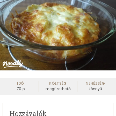
IDŐ
KÖLTSÉG
NEHÉZSÉG
70
p
megfizethető
könnyű
Hozzávalók