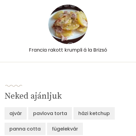
Niacin - B3 vitamin:
3 mg
Pantoténsav - B5 vitamin:
0 mg
Folsav - B9-vitamin:
88 micro
Kolin:
263 mg
Francia rakott krumpli á la Brizsó
Retinol - A vitamin:
369 micro
α-karotin
0 micro
β-karotin
48 micro
Neked ajánljuk
β-crypt
7 micro
ajvár
pavlova torta
házi ketchup
Likopin
0 micro
panna cotta
Lut-zea
fügelekvár
388 micro