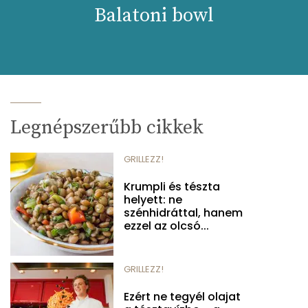
Balatoni bowl
Legnépszerűbb cikkek
GRILLEZZ!
Krumpli és tészta
helyett: ne
szénhidráttal, hanem
ezzel az olcsó...
GRILLEZZ!
Ezért ne tegyél olajat