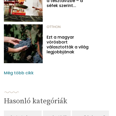
a tésztavízbe – a
séfek szerint...
OTTHON
Ezt a magyar
vörösbort
választották a világ
legjobbjának
Még több cikk
Hasonló kategóriák