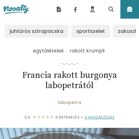
Nosalty
juhtúrós sztrapacska
sportszelet
zakuszk
egytálételek
rakott krumpli
Francia rakott burgonya
labopetrától
labopetra
2
HOZZÁSZÓLÁS
0,0
0
ÉRTÉKELÉS
•