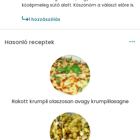
középmeleg sütő alatt. Köszönöm a választ előre is.
Mangán
0 mg
1
hozzászólás
Szénhidrát
Hasonló receptek
Összesen
50.7 g
Cukor
5 mg
Élelmi rost
5 mg
Víz
Rakott krumpli olaszosan avagy krumplilasagne
Összesen
302.4 g
Vitaminok
Összesen
0