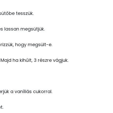
9.5 g
10 kcal
sütőbe tesszük.
4 kcal
és lassan megsütjük.
28.1 g
24 g
őrizzük, hogy megsült-e.
251 kcal
2 g
5 kcal
Majd ha kihűlt, 3 részre vágjuk.
1 g
23 kcal
113 mg
111 kcal
jük a vaníliás cukorral.
553 kcal
279 g
t.