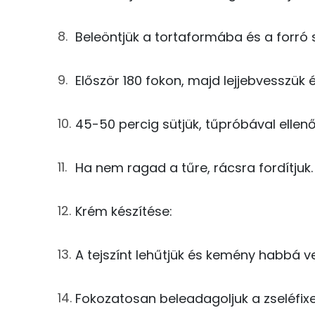
Összesen
1g
vaj
Beleöntjük a tortaformába és a forró 
1g
zsemlemorzsa
Zsír
Először 180 fokon, majd lejjebvesszük 
Összesen
A krémhez
Telített zsírsav
45-50 percig sütjük, tűpróbával ellen
100g
növényi habtejszín
Egyszeresen telítetlen zsírsav:
4g
zselatinfix
Ha nem ragad a tűre, rácsra fordítjuk. 
Többszörösen telítetlen zsírsav
6g
vaníliás cukor
Krém készítése:
Koleszterin
40g
meggydzsem
A tejszínt lehűtjük és kemény habbá ver
Ásványi anyagok
Összesen
Összesen
Fokozatosan beleadagoljuk a zseléfixe