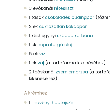
3 evőkanál
rétesliszt
1 tasak
csokoládés pudingpor
(főzni
2 ek
cukrozatlan kakaópor
1 késhegynyi
szódabikarbóna
1 ek
napraforgó olaj
5 ek
víz
1 ek
vaj
(a tortaforma kikenéséhez)
2 teáskanál
zsemlemorzsa
(a torta
kikenéséhez)
A krémhez
1 l
növényi habtejszín