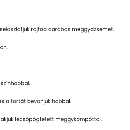
1 mg
14 mg
 éseloszlatjuk rajtaa darabos meggydzsemet.
31 mg
1 mg
on.
18 mg
92 mg
jszínhabbal.
123 mg
0 mg
és a tortát bevonjuk habbal.
0 mg
grakjuk lecsöpögtetett meggykompóttal.