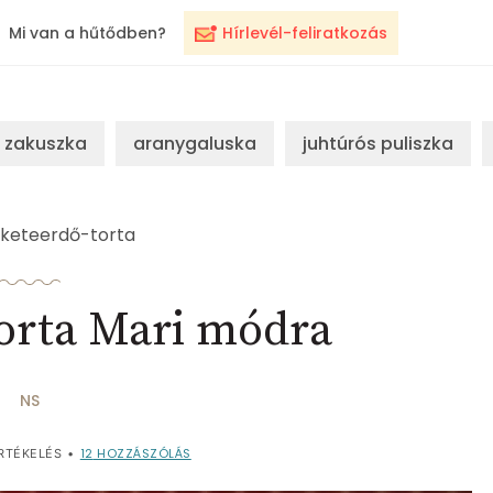
Mi van a hűtődben?
Hírlevél-feliratkozás
zakuszka
aranygaluska
juhtúrós puliszka
eketeerdő-torta
orta Mari módra
NS
12
HOZZÁSZÓLÁS
RTÉKELÉS
•