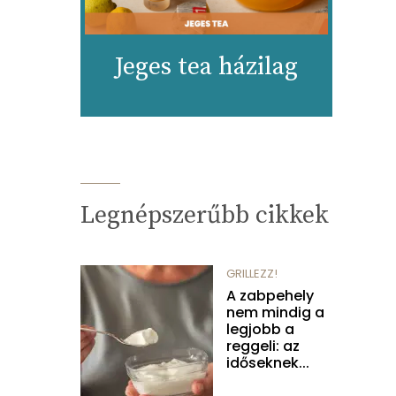
Jeges tea házilag
Legnépszerűbb cikkek
GRILLEZZ!
A zabpehely
nem mindig a
legjobb a
reggeli: az
időseknek...