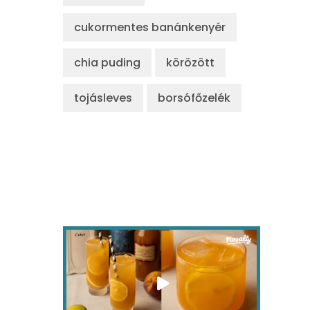
cukormentes banánkenyér
chia puding
körözött
tojásleves
borsófőzelék