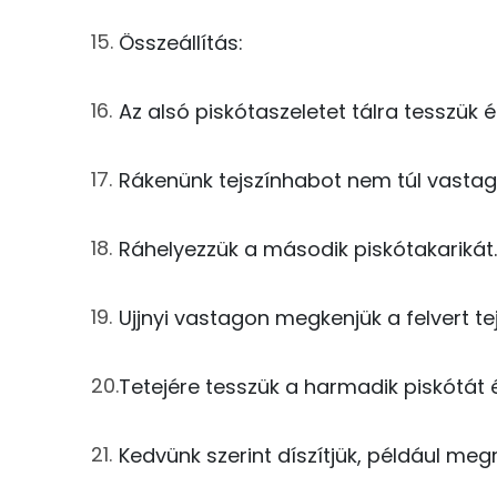
Cink
Összeállítás:
Szelén
Az alsó piskótaszeletet tálra tesszük
Kálcium
Vas
Rákenünk tejszínhabot nem túl vastag
Magnézium
Ráhelyezzük a második piskótakarikát.
Foszfor
Ujjnyi vastagon megkenjük a felvert te
Nátrium
Réz
Tetejére tesszük a harmadik piskótát 
Mangán
Kedvünk szerint díszítjük, például me
Szénhidrát