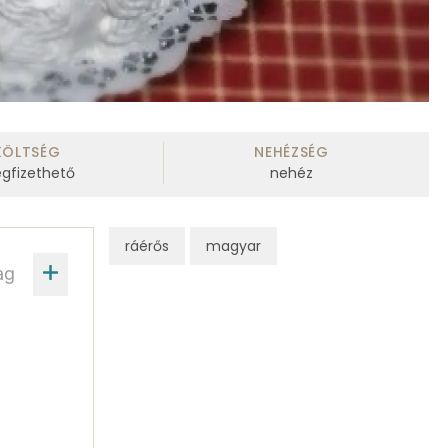
KÖLTSÉG
NEHÉZSÉG
gfizethető
nehéz
ráérős
magyar
ag