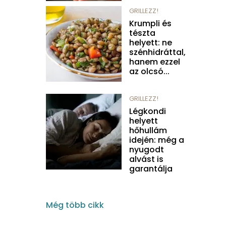
GRILLEZZ!
Krumpli és
tészta
helyett: ne
szénhidráttal,
hanem ezzel
az olcsó...
GRILLEZZ!
Légkondi
helyett
hőhullám
idején: még a
nyugodt
alvást is
garantálja
Még több cikk