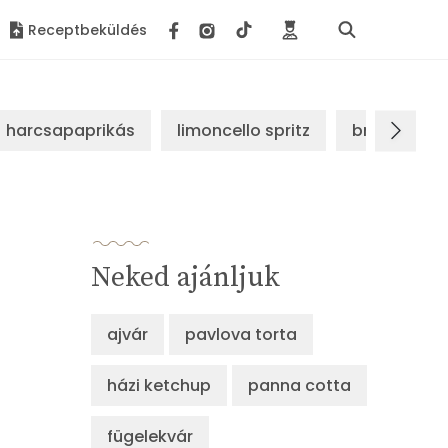
Receptbeküldés
harcsapaprikás
limoncello spritz
brassói sz
Neked ajánljuk
ajvár
pavlova torta
házi ketchup
panna cotta
fügelekvár