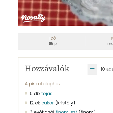
IDŐ
85
p
me
Hozzávalók
ad
A piskótalaphoz
6 db
tojás
12 ek
cukor
(kristály)
3 evőkanál
finomliszt
(finom)