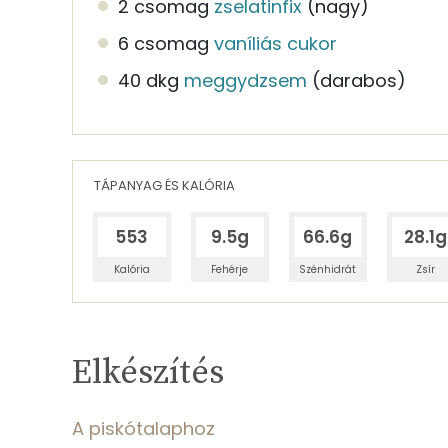
2 csomag
zselatinfix
(nagy)
6 csomag
vaníliás cukor
40 dkg
meggydzsem
(darabos)
TÁPANYAG ÉS KALÓRIA
553
9.5g
66.6g
28.1g
Kalória
Fehérje
Szénhidrát
Zsír
Egy adagban
10
TÁPANYAGTARTALOM
Elkészítés
7%
Fehérje
S
Egy adagban
10
A piskótalaphoz