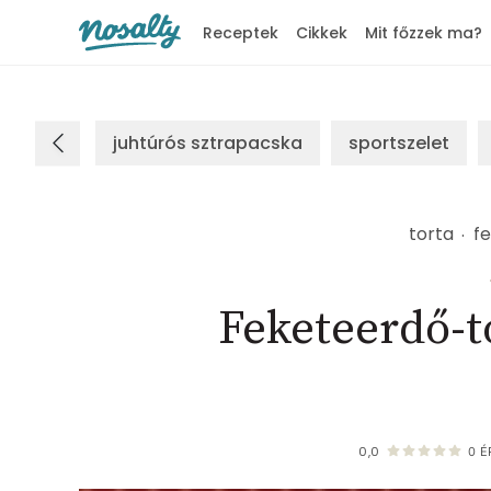
Receptek
Cikkek
Mit főzzek ma?
Nosalty
juhtúrós sztrapacska
sportszelet
torta
f
Feketeerdő-t
0,0
0
É