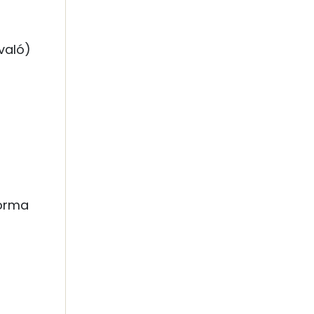
 való)
forma