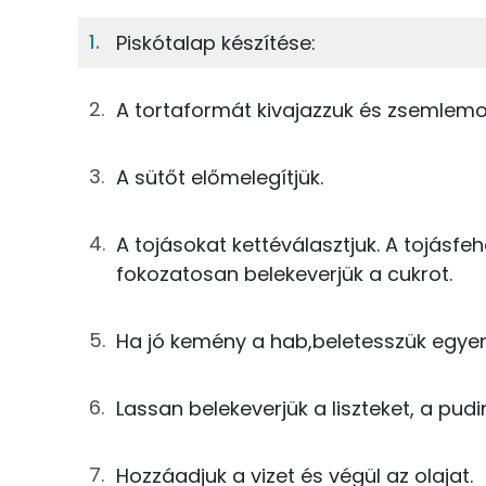
A piskótalaphoz
7%
46%
Piskótalap készítése:
Fehérje
Szénhidrát
33g
tojás
A tortaformát kivajazzuk és zsemlemo
TOP ásványi anyagok
12g
cukor
Nátrium
5g
finomliszt
A sütőt előmelegítjük.
Foszfor
5g
rétesliszt
A tojásokat kettéválasztjuk. A tojásf
Kálcium
5g
csokoládés pudingpor
fokozatosan belekeverjük a cukrot.
Magnézium
2g
cukrozatlan kakaópor
Ha jó kemény a hab,beletesszük egyen
Szelén
0g
szódabikarbóna
Lassan belekeverjük a liszteket, a pudi
1g
napraforgó olaj
Fehérje
4g
víz
Hozzáadjuk a vizet és végül az olajat.