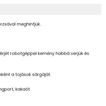
19%
28%
Zsír
Víz
42 kcal
rzsával meghintjük.
TOP vitaminok
46 kcal
Kolin:
16 kcal
C vitamin:
16 kcal
ehérjét robotgéppel kemény habbá verjük és
E vitamin:
17 kcal
Niacin - B3 vitamin:
5 kcal
ként a tojások sárgáját.
Riboflavin - B2 vitamin:
0 kcal
ngport, kakaót.
7 kcal
0 kcal