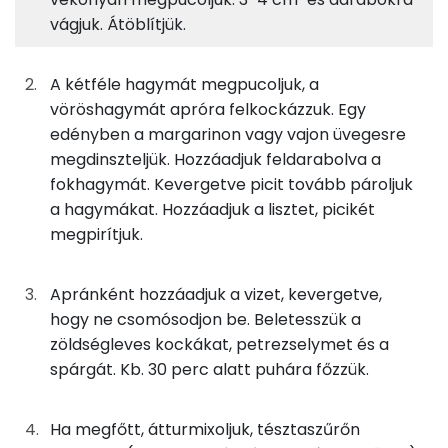
vágjuk. Átöblítjük.
4%
6%
11%
80%
125g
fehér spárga
18 kcal
Fehérje
Szénhidrát
Zsír
Víz
A kétféle hagymát megpucoljuk, a
TOP ásványi anyagok
13g
margarin
90 kcal
vöröshagymát apróra felkockázzuk. Egy
edényben a margarinon vagy vajon üvegesre
Nátrium
23g
vöröshagyma
8 kcal
megdinszteljük. Hozzáadjuk feldarabolva a
fokhagymát. Kevergetve picit tovább pároljuk
Kálcium
1g
fokhagyma
1 kcal
a hagymákat. Hozzáadjuk a lisztet, picikét
megpirítjuk.
Foszfor
4g
finomliszt
14 kcal
Magnézium
175g
zöldség alaplé
12 kcal
Apránként hozzáadjuk a vizet, kevergetve,
hogy ne csomósodjon be. Beletesszük a
Szelén
1g
petrezselyem
0 kcal
zöldségleves kockákat, petrezselymet és a
spárgát. Kb. 30 perc alatt puhára főzzük.
TOP vitaminok
50g
főzőtejszín
66 kcal
Kolin:
Ha megfőtt, átturmixoljuk, tésztaszűrőn
0g
só
0 kcal