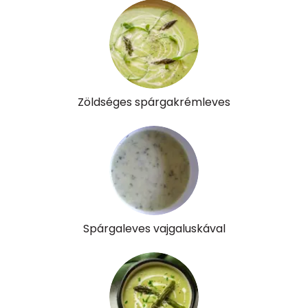
K vitamin:
61 micro
Tiamin - B1 vitamin:
0 mg
Riboflavin - B2 vitamin:
0 mg
Niacin - B3 vitamin:
1 mg
Zöldséges spárgakrémleves
Pantoténsav - B5 vitamin:
0 mg
Folsav - B9-vitamin:
55 micro
Kolin:
29 mg
Retinol - A vitamin:
183 micro
Spárgaleves vajgaluskával
α-karotin
8 micro
β-karotin
522 micro