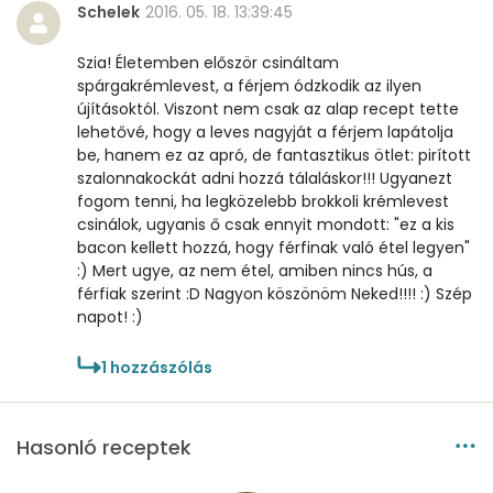
Schelek
2016. 05. 18. 13:39:45
Összesen
149.3 g
Szia! Életemben először csináltam
spárgakrémlevest, a férjem ódzkodik az ilyen
Vitaminok
újításoktól. Viszont nem csak az alap recept tette
lehetővé, hogy a leves nagyját a férjem lapátolja
Összesen
0
be, hanem ez az apró, de fantasztikus ötlet: pirított
szalonnakockát adni hozzá tálaláskor!!! Ugyanezt
A vitamin (RAE):
227 micro
fogom tenni, ha legközelebb brokkoli krémlevest
csinálok, ugyanis ő csak ennyit mondott: "ez a kis
B6 vitamin:
0 mg
bacon kellett hozzá, hogy férfinak való étel legyen"
:) Mert ugye, az nem étel, amiben nincs hús, a
férfiak szerint :D Nagyon köszönöm Neked!!!! :) Szép
B12 Vitamin:
0 micro
napot! :)
E vitamin:
2 mg
1
hozzászólás
C vitamin:
8 mg
Hasonló receptek
D vitamin:
4 micro