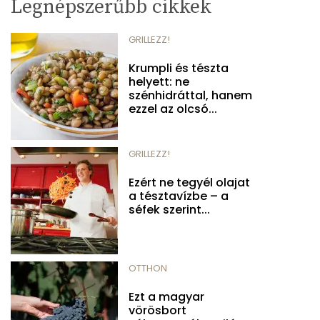
Legnépszerűbb cikkek
GRILLEZZ!
Krumpli és tészta
helyett: ne
szénhidráttal, hanem
ezzel az olcsó...
GRILLEZZ!
Ezért ne tegyél olajat
a tésztavízbe – a
séfek szerint...
OTTHON
Ezt a magyar
vörösbort