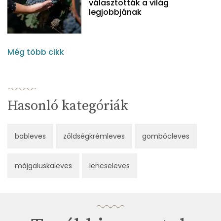
választották a világ
legjobbjának
Még több cikk
Hasonló kategóriák
bableves
zöldségkrémleves
gombócleves
májgaluskaleves
lencseleves