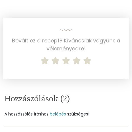
Foszfor
150 mg
Nátrium
661 mg
Réz
0 mg
Bevált ez a recept? Kíváncsiak vagyunk a
véleményedre!
Mangán
0 mg
Szénhidrát
Összesen
10.7 g
Cukor
5 mg
Hozzászólások (
2
)
Élelmi rost
2 mg
A hozzászólás íráshoz
belépés
szükséges!
Víz