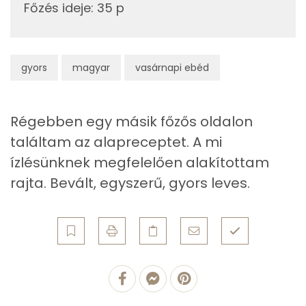
Egyszeresen telítetlen zsírsav:
8 g
Főzés ideje
:
35 p
Többszörösen telítetlen zsírsav
3 g
Koleszterin
33 mg
gyors
magyar
vasárnapi ebéd
Ásványi anyagok
Régebben egy másik főzős oldalon
Összesen
1008.9 g
találtam az alapreceptet. A mi
ízlésünknek megfelelően alakítottam
Cink
1 mg
rajta. Bevált, egyszerű, gyors leves.
Szelén
7 mg
Kálcium
164 mg
Vas
2 mg
Magnézium
24 mg