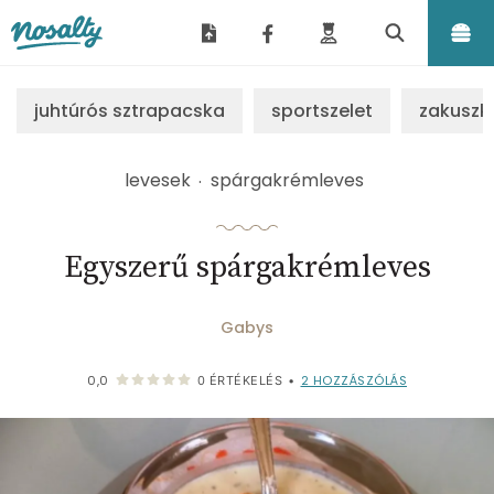
Nosalty
juhtúrós sztrapacska
sportszelet
zakuszk
levesek
spárgakrémleves
Egyszerű spárgakrémleves
Gabys
2
HOZZÁSZÓLÁS
0,0
0
ÉRTÉKELÉS
•