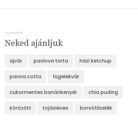
Neked ajánljuk
ajvár
pavlova torta
házi ketchup
panna cotta
fügelekvár
cukormentes banánkenyér
chia puding
körözött
tojásleves
borsófőzelék