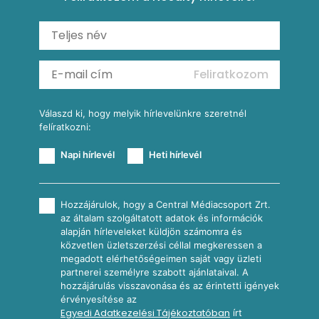
Shakshuka
Mexikói húsleves kukorica salsával
Saláták
Ratatouille
Almás-kéksajtos kukoricasaláta
Köretek
Mexikói kukoricasaláta
Reggeli receptek
Feliratkozom
További receptkategóriák
Válaszd ki, hogy melyik hírlevelünkre szeretnél
felíratkozni:
Napi hírlevél
Heti hírlevél
Hozzájárulok, hogy a Central Médiacsoport Zrt.
az általam szolgáltatott adatok és információk
alapján hírleveleket küldjön számomra és
közvetlen üzletszerzési céllal megkeressen a
megadott elérhetőségeimen saját vagy üzleti
partnerei személyre szabott ajánlataival. A
hozzájárulás visszavonása és az érintetti igények
érvényesítése az
Egyedi Adatkezelési Tájékoztatóban
írt