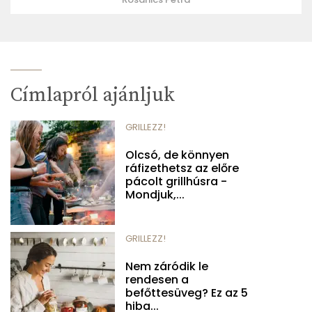
Címlapról ajánljuk
GRILLEZZ!
Olcsó, de könnyen
ráfizethetsz az előre
pácolt grillhúsra -
Mondjuk,...
GRILLEZZ!
Nem záródik le
rendesen a
befőttesüveg? Ez az 5
hiba...