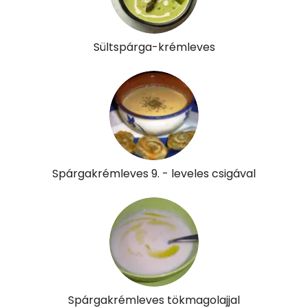
β-crypt
0 micro
Likopin
0 micro
Sültspárga-krémleves
Lut-zea
665 micro
Összesen
253 kcal
Spárgakrémleves 9. - leveles csigával
Spárgakrémleves tökmagolajjal