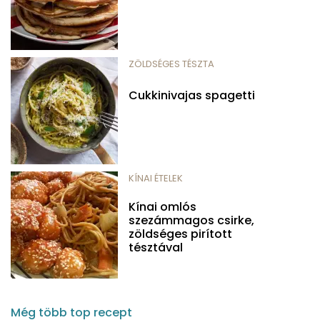
ZÖLDSÉGES TÉSZTA
Cukkinivajas spagetti
KÍNAI ÉTELEK
Kínai omlós
szezámmagos csirke,
zöldséges pirított
tésztával
Még több top recept