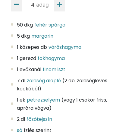
adag
50 dkg
fehér spárga
5 dkg
margarin
1 közepes db
vöröshagyma
1 gerezd
fokhagyma
1 evőkanál
finomliszt
7 dl
zöldség alaplé
(2 db. zöldségleves
kockából)
1 ek
petrezselyem
(vagy 1 csokor friss,
apróra vágva)
2 dl
főzőtejszín
só
ízlés szerint