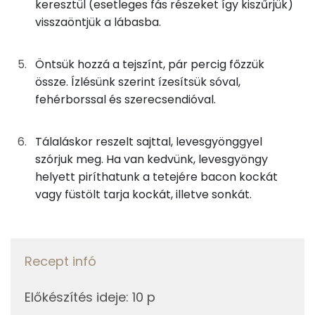
keresztül (esetleges fás részeket így kiszűrjük)
C vitamin:
0g
fehér bors
0 kcal
visszaöntjük a lábasba.
E vitamin:
0g
szerecsendió
0 kcal
Öntsük hozzá a tejszínt, pár percig főzzük
Niacin - B3 vitamin:
össze. Ízlésünk szerint ízesítsük sóval,
13g
sajt
44 kcal
fehérborssal és szerecsendióval.
Lut-zea
Összesen
253 kcal
Tálaláskor reszelt sajttal, levesgyönggyel
Fehérje
szórjuk meg. Ha van kedvünk, levesgyöngy
Összesen
7.2 g
helyett piríthatunk a tetejére bacon kockát
vagy füstölt tarja kockát, illetve sonkát.
Zsír
Összesen
19.5 g
Recept infó
Telített zsírsav
8 g
Előkészítés ideje
:
10 p