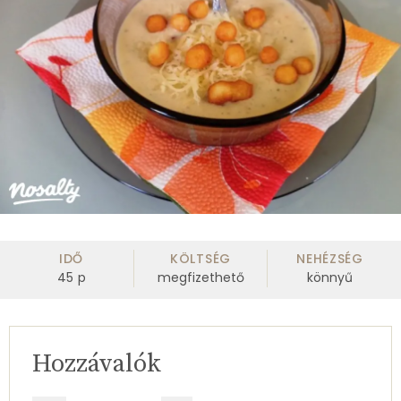
IDŐ
KÖLTSÉG
NEHÉZSÉG
45
p
megfizethető
könnyű
Hozzávalók