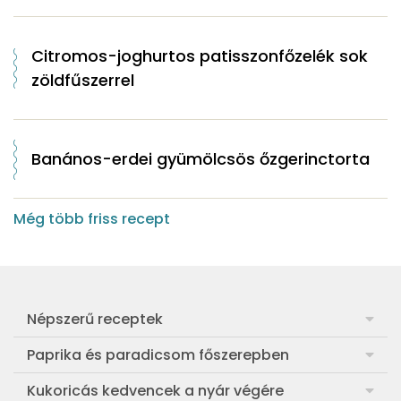
Citromos-joghurtos patisszonfőzelék sok
zöldfűszerrel
Banános-erdei gyümölcsös őzgerinctorta
Még több friss recept
Népszerű receptek
Frankfurti leves
Paprika és paradicsom főszerepben
Egyszerű muffin
Pan con Tomate
Kukoricás kedvencek a nyár végére