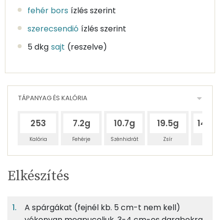
fehér bors
ízlés szerint
szerecsendió
ízlés szerint
5 dkg
sajt
(reszelve)
TÁPANYAG ÉS KALÓRIA
253
7.2g
10.7g
19.5g
149.
Kalória
Fehérje
Szénhidrát
Zsír
Víz
Egy
4
100
Elkészítés
adagban
adagban
grammban
TÁPANYAGTARTALOM
A spárgákat (fejnél kb. 5 cm-t nem kell)
4%
6%
11%
Egy
4
100
Fehérje
Szénhidrát
Zsír
adagban
adagban
grammban
vékonyan megpucoljuk. 3-4 cm-es darabokra