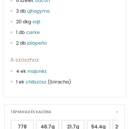
6 szelet
bacon
3 db
újhagyma
20 dkg
sajt
1 db
csirke
2 db
jalapeño
A szószhoz
4 ek
majonéz
1 ek
chiliszósz
(Sriracha)
TÁPANYAG ÉS KALÓRIA
778
46.7g
21.7g
54.4g
295.