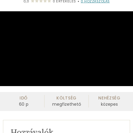
0
HOZZÁSZÓLÁS
0,0
0
ÉRTÉKELÉS
•
IDŐ
KÖLTSÉG
NEHÉZSÉG
60
p
megfizethető
közepes
Hozzávalók