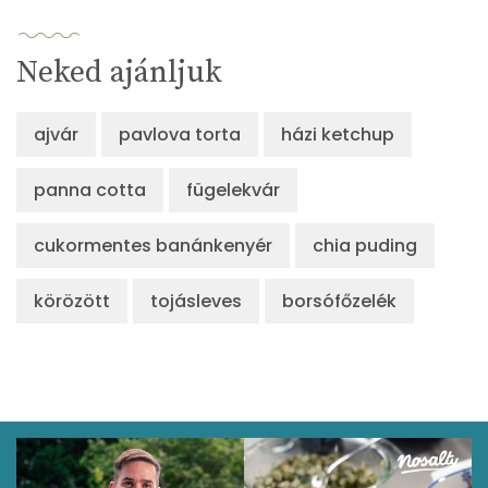
Neked ajánljuk
ajvár
pavlova torta
házi ketchup
panna cotta
fügelekvár
cukormentes banánkenyér
chia puding
körözött
tojásleves
borsófőzelék