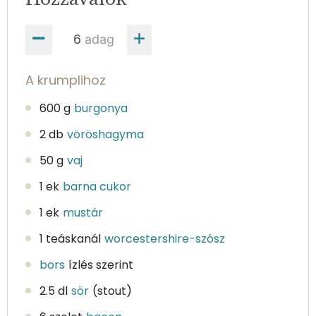
adag
A krumplihoz
600 g
burgonya
2 db
vöröshagyma
50 g
vaj
1 ek
barna cukor
1 ek
mustár
1 teáskanál
worcestershire-szósz
bors
ízlés szerint
2.5 dl
sör
(stout)