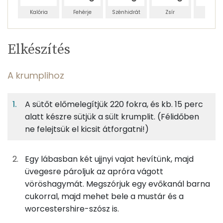
Kalória
Fehérje
Szénhidrát
Zsír
Víz
Egy
6
100
Elkészítés
adagban
adagban
grammban
TÁPANYAGTARTALOM
A krumplihoz
11%
5%
13%
Egy
6
100
Fehérje
Szénhidrát
Zsír
adagban
adagban
grammban
A sütőt előmelegítjük 220 fokra, és kb. 15 perc
alatt készre sütjük a sült krumplit. (Félidőben
A krumplihoz
11%
5%
13%
71%
ne felejtsük el kicsit átforgatni!)
Fehérje
Szénhidrát
Zsír
Víz
100g
burgonya
58 kcal
TOP ásványi anyagok
Egy lábasban két ujjnyi vajat hevítünk, majd
30g
vöröshagyma
11 kcal
Nátrium
üvegesre pároljuk az apróra vágott
vöröshagymát. Megszórjuk egy evőkanál barna
8g
vaj
60 kcal
Foszfor
cukorral, majd mehet bele a mustár és a
worcestershire-szósz is.
2g
barna cukor
6 kcal
Kálcium