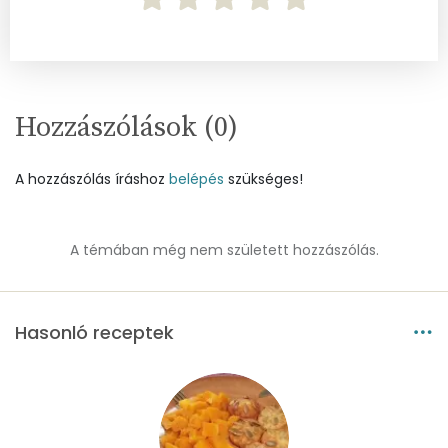
B12 Vitamin:
1 micro
E vitamin:
1 mg
C vitamin:
26 mg
Hozzászólások (
0
)
D vitamin:
28 micro
A hozzászólás íráshoz
belépés
szükséges!
K vitamin:
63 micro
Tiamin - B1 vitamin:
0 mg
A témában még nem született hozzászólás.
Riboflavin - B2 vitamin:
0 mg
Hasonló receptek
Niacin - B3 vitamin:
14 mg
Pantoténsav - B5 vitamin:
0 mg
Folsav - B9-vitamin:
54 micro