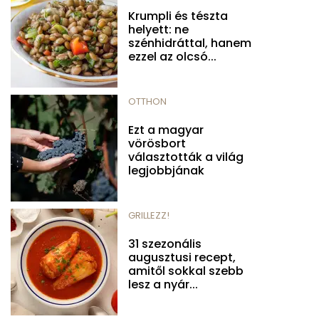
Krumpli és tészta
helyett: ne
szénhidráttal, hanem
ezzel az olcsó...
OTTHON
Ezt a magyar
vörösbort
választották a világ
legjobbjának
GRILLEZZ!
31 szezonális
augusztusi recept,
amitől sokkal szebb
lesz a nyár...