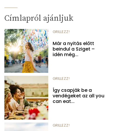
Címlapról ajánljuk
GRILLEZZ!
Már a nyitás előtt
beindul a Sziget –
idén még...
GRILLEZZ!
Így csapják be a
vendégeket az all you
can eat...
GRILLEZZ!