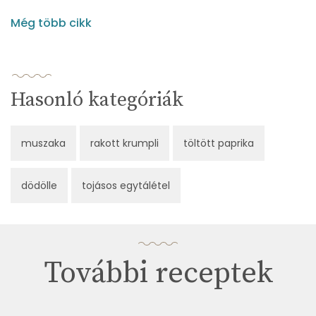
Még több cikk
Hasonló kategóriák
muszaka
rakott krumpli
töltött paprika
dödölle
tojásos egytálétel
További receptek