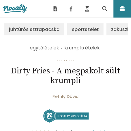
Nosalty
juhtúrós sztrapacska
sportszelet
zakuszk
egytálételek
krumplis ételek
Dirty Fries - A megpakolt sült
krumpli
Réthly Dávid