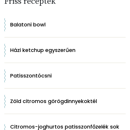
Friss receptek
Balatoni bowl
Házi ketchup egyszerűen
Patisszontócsni
Zöld citromos görögdinnyekoktél
Citromos-joghurtos patisszonfőzelék sok