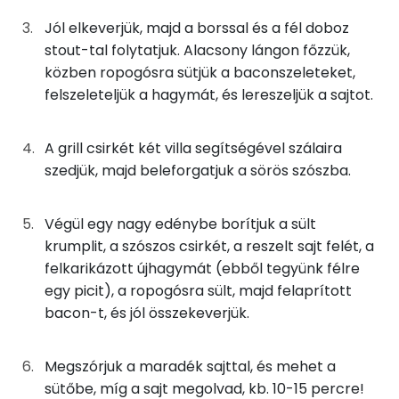
2g
mustár
1 kcal
Magnézium
Jól elkeverjük, majd a borssal és a fél doboz
stout-tal folytatjuk. Alacsony lángon főzzük,
1g
worcestershire-szósz
1 kcal
Szelén
közben ropogósra sütjük a baconszeleteket,
felszeleteljük a hagymát, és lereszeljük a sajtot.
0g
bors
0 kcal
TOP vitaminok
Kolin:
42g
sör
18 kcal
A grill csirkét két villa segítségével szálaira
szedjük, majd beleforgatjuk a sörös szószba.
C vitamin:
17g
bacon
67 kcal
Niacin - B3 vitamin:
46g
újhagyma
9 kcal
Végül egy nagy edénybe borítjuk a sült
krumplit, a szószos csirkét, a reszelt sajt felét, a
E vitamin:
33g
sajt
117 kcal
felkarikázott újhagymát (ebből tegyünk félre
egy picit), a ropogósra sült, majd felaprított
B6 vitamin:
267g
csirke
390 kcal
bacon-t, és jól összekeverjük.
0g
jalapeño
0 kcal
Fehérje
Megszórjuk a maradék sajttal, és mehet a
sütőbe, míg a sajt megolvad, kb. 10-15 percre!
Összesen
46.7 g