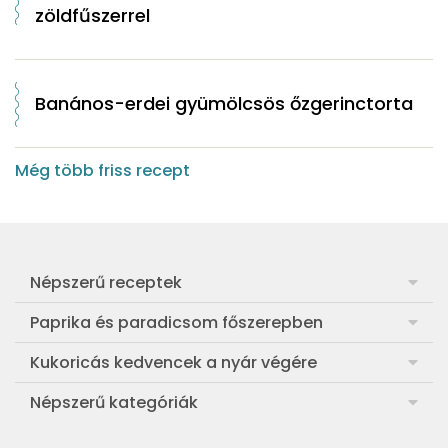
zöldfűszerrel
Banános-erdei gyümölcsös őzgerinctorta
Még több friss recept
Népszerű receptek
Frankfurti leves
Paprika és paradicsom főszerepben
Egyszerű muffin
Pan con Tomate
Kukoricás kedvencek a nyár végére
Aranygaluska
Paradicsom és paprika eltevése télre
Legfinomabb főtt kukorica
Népszerű kategóriák
Egyszerű paradicsomleves
Mézes-mascarponés sült paradicsom
Ropogós kukoricás fritters
Ebéd receptek