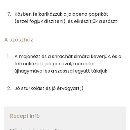
A szószhoz
7g
majonéz
39 kcal
Közben felkarikázzuk a jalapeno paprikát
Zsír
(ezzel fogjuk díszíteni), és elkészítjük a szószt!
3g
chiliszósz
1 kcal
Összesen
54.4 g
A szószhoz
Telített zsírsav
20 g
Összesen
778 kcal
Egyszeresen telítetlen zsírsav:
19 g
A majonézt és a srirachát simára keverjük, és a
felkarikázott jalapenoval, maradék
Többszörösen telítetlen zsírsav
7 g
újhagymával és a szósszal együtt tálaljuk!
Koleszterin
206 mg
Jó szurkolást és jó étvágyat! ;)
Ásványi anyagok
Összesen
1405 g
Recept infó
Cink
4 mg