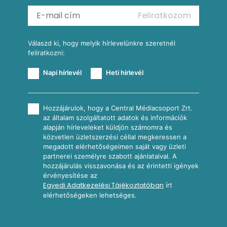
Mexikói kukoricasaláta
Reggeli receptek
Feliratkozom
További receptkategóriák
Válaszd ki, hogy melyik hírlevelünkre szeretnél
felíratkozni:
Napi hírlevél
Heti hírlevél
Hozzájárulok, hogy a Central Médiacsoport Zrt.
az általam szolgáltatott adatok és információk
alapján hírleveleket küldjön számomra és
közvetlen üzletszerzési céllal megkeressen a
megadott elérhetőségeimen saját vagy üzleti
partnerei személyre szabott ajánlataival. A
hozzájárulás visszavonása és az érintetti igények
érvényesítése az
Egyedi Adatkezelési Tájékoztatóban
írt
elérhetőségeken lehetséges.