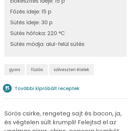
Előkészítés ideje
:
15 p
Szelén
36 mg
Főzés ideje
:
15 p
Sütés ideje
:
30 p
Kálcium
280 mg
Sütés hőfoka
:
220 °C
Vas
3 mg
Sütés módja
:
alul-felül sütés
Magnézium
76 mg
Foszfor
486 mg
gyors
fúziós
szilveszteri ételek
Nátrium
520 mg
További kipróbált receptek
Réz
0 mg
Mangán
0 mg
Sörös csirke, rengeteg sajt és bacon, ja,
és végtelen sült krumpli! Felejtsd el az
Szénhidrát