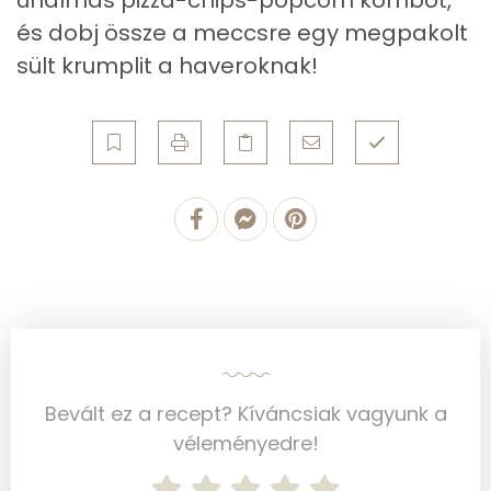
unalmas pizza-chips-popcorn kombót,
Összesen
21.7 g
és dobj össze a meccsre egy megpakolt
sült krumplit a haveroknak!
Cukor
5 mg
Élelmi rost
3 mg
Víz
Összesen
295.4 g
Vitaminok
Összesen
0
A vitamin (RAE):
253 micro
Bevált ez a recept? Kíváncsiak vagyunk a
véleményedre!
B6 vitamin:
1 mg