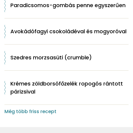
Paradicsomos-gombás penne egyszerűen
Avokádófagyi csokoládéval és mogyoróval
Szedres morzsasüti (crumble)
Krémes zöldborsófőzelék ropogós rántott
párizsival
Még több friss recept