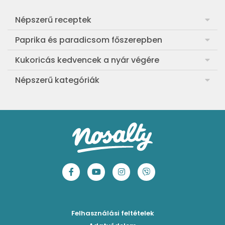
Népszerű receptek
Frankfurti leves
Paprika és paradicsom főszerepben
Egyszerű muffin
Pan con Tomate
Kukoricás kedvencek a nyár végére
Aranygaluska
Paradicsom és paprika eltevése télre
Legfinomabb főtt kukorica
Népszerű kategóriák
Egyszerű paradicsomleves
Mézes-mascarponés sült paradicsom
Ropogós kukoricás fritters
Ebéd receptek
Egyszerű krumplifőzelék
Paradicsomos húsgombóc
Bang bang kukorica
Aprósütemények
Klasszikus madártej
Paradicsomos flat tart leveles tésztából
Szójás-vajas grillkukoricák
Sütemények
Fasírt
Bazsalikomos-paradicsomos spagetti
Tex-Mex kukorica-krémleves
Mentes receptek
Borsófőzelék
Sültparadicsomszószos gnocchi
Koreai chilis kukorica
Sütés nélküli sütik
Chilis bab
Marinált paradicsomos tésztasaláta
Laktató kukorica chowder
Főzelékreceptek
Bolognai spagetti
Fűszeres, zöldséges rizzsel töltött paprika
Corn ribs
Húsételek
Felhasználási feltételek
Paradicsomos húsgombóc
Klasszikus paprikás krumpli
Grillezettkukorica-saláta fűszeres garnélanyársakkal
Egytálételek