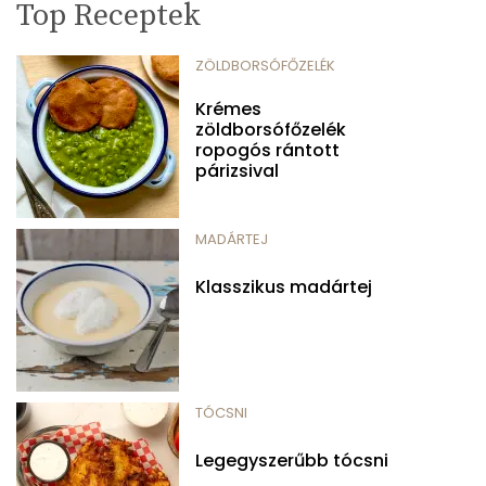
Top Receptek
ZÖLDBORSÓFŐZELÉK
Krémes
zöldborsófőzelék
ropogós rántott
párizsival
MADÁRTEJ
Klasszikus madártej
TÓCSNI
Legegyszerűbb tócsni