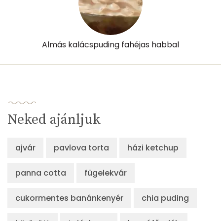
Almás kalácspuding fahéjas habbal
Neked ajánljuk
ajvár
pavlova torta
házi ketchup
panna cotta
fügelekvár
cukormentes banánkenyér
chia puding