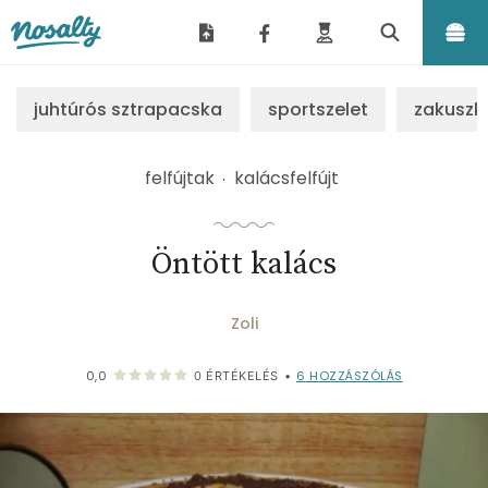
Nosalty
juhtúrós sztrapacska
sportszelet
zakuszk
felfújtak
kalácsfelfújt
Öntött kalács
Zoli
6
HOZZÁSZÓLÁS
0,0
0
ÉRTÉKELÉS
•