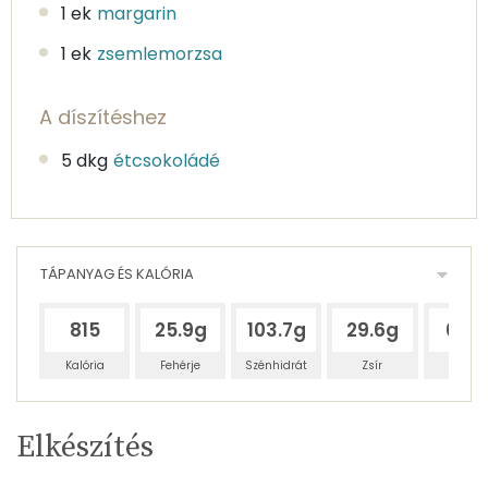
1 ek
margarin
1 ek
zsemlemorzsa
A díszítéshez
5 dkg
étcsokoládé
TÁPANYAG ÉS KALÓRIA
815
25.9g
103.7g
29.6g
61.7
Kalória
Fehérje
Szénhidrát
Zsír
Víz
Egy
4
100
Elkészítés
adagban
adagban
grammban
TÁPANYAGTARTALOM