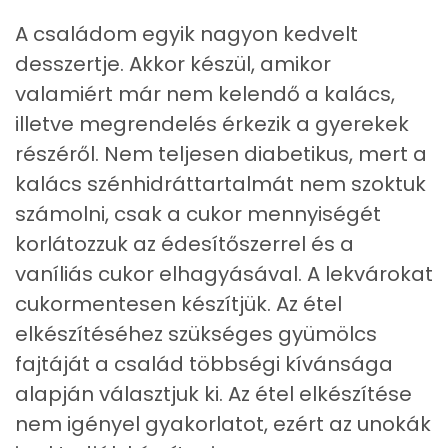
A családom egyik nagyon kedvelt
Magnézium
53 mg
desszertje. Akkor készül, amikor
Foszfor
211 mg
valamiért már nem kelendő a kalács,
illetve megrendelés érkezik a gyerekek
Nátrium
488 mg
részéről. Nem teljesen diabetikus, mert a
Réz
0 mg
kalács szénhidráttartalmát nem szoktuk
számolni, csak a cukor mennyiségét
Mangán
1 mg
korlátozzuk az édesítőszerrel és a
vaníliás cukor elhagyásával. A lekvárokat
Szénhidrát
cukormentesen készítjük. Az étel
Összesen
103.7 g
elkészítéséhez szükséges gyümölcs
fajtáját a család többségi kívánsága
Cukor
45 mg
alapján választjuk ki. Az étel elkészítése
Élelmi rost
4 mg
nem igényel gyakorlatot, ezért az unokák