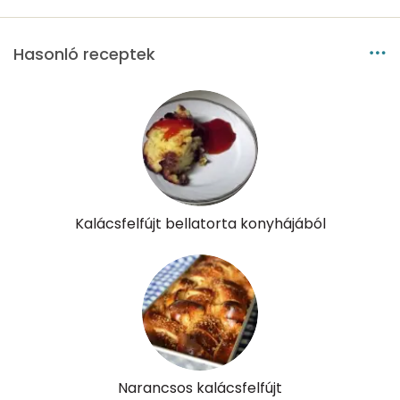
β-karotin
35 micro
Hasonló receptek
β-crypt
6 micro
Likopin
0 micro
Lut-zea
213 micro
Összesen
815 kcal
Kalácsfelfújt bellatorta konyhájából
Narancsos kalácsfelfújt