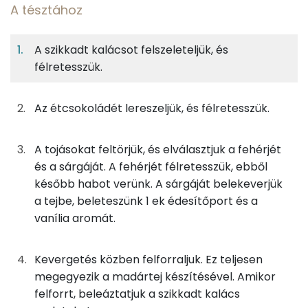
A tésztához
12%
47%
14%
Egy
4
100
Fehérje
Szénhidrát
Zsír
adagban
adagban
grammban
A szikkadt kalácsot felszeleteljük, és
félretesszük.
A tésztához
12%
47%
14%
28%
Fehérje
Szénhidrát
Zsír
Víz
125g
kalács
459 kcal
Az étcsokoládét lereszeljük, és félretesszük.
TOP ásványi anyagok
250g
tej
140 kcal
Nátrium
A tojásokat feltörjük, és elválasztjuk a fehérjét
30g
tojásfehérje
16 kcal
és a sárgáját. A fehérjét félretesszük, ebből
Kálcium
később habot verünk. A sárgáját belekeverjük
15g
tojássárgája
48 kcal
Foszfor
a tejbe, beleteszünk 1 ek édesítőport és a
vanília aromát.
8g
vaníliaaroma
0 kcal
Magnézium
0g
édesítőszer
0 kcal
Kevergetés közben felforraljuk. Ez teljesen
Szelén
megegyezik a madártej készítésével. Amikor
50g
cukormentes lekvár
56 kcal
TOP vitaminok
felforrt, beleáztatjuk a szikkadt kalács