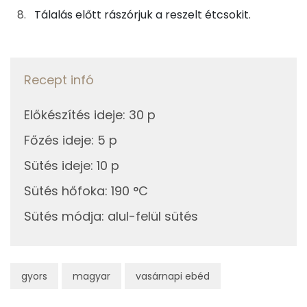
Telített zsírsav
9 g
Tálalás előtt rászórjuk a reszelt étcsokit.
Egyszeresen telítetlen zsírsav:
8 g
Többszörösen telítetlen zsírsav
3 g
Recept infó
Koleszterin
201 mg
Előkészítés ideje
:
30 p
Főzés ideje
:
5 p
Ásványi anyagok
Sütés ideje
:
10 p
Összesen
1234 g
Sütés hőfoka
:
190 °C
Cink
2 mg
Sütés módja
:
alul-felül sütés
Szelén
48 mg
Kálcium
426 mg
gyors
magyar
vasárnapi ebéd
Vas
5 mg