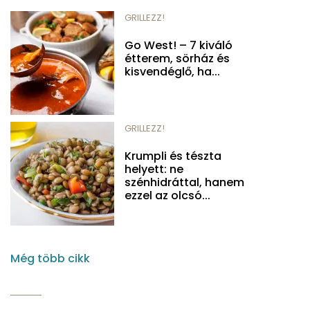
GRILLEZZ!
Go West! – 7 kiváló
étterem, sörház és
kisvendéglő, ha...
GRILLEZZ!
Krumpli és tészta
helyett: ne
szénhidráttal, hanem
ezzel az olcsó...
Még több cikk