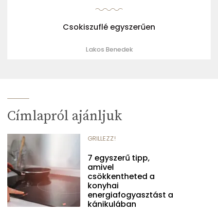
Csokiszuflé egyszerűen
Lakos Benedek
Címlapról ajánljuk
GRILLEZZ!
7 egyszerű tipp,
amivel
csökkentheted a
konyhai
energiafogyasztást a
kánikulában