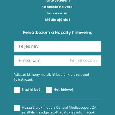
Adatvédelem
Brassói
Szaftos paprikás csirke
Kapcsolatfelvétel
Kukoricás-újhagymás lepény
Levesek
Impresszum
Roston csirkemell
Sült paprikás alfredo
Kukoricás tortilla
Torták
Médiaajánlat
Amerikai palacsinta
Paprikás-juhtúrós hajtovány
Csirkés-kukoricás pite
Tésztareceptek
Feliratkozom a Nosalty hírlevélre:
Carbonara
Shakshuka
Mexikói húsleves kukorica salsával
Saláták
Ratatouille
Almás-kéksajtos kukoricasaláta
Köretek
Mexikói kukoricasaláta
Reggeli receptek
Feliratkozom
További receptkategóriák
Válaszd ki, hogy melyik hírlevelünkre szeretnél
felíratkozni:
Napi hírlevél
Heti hírlevél
Hozzájárulok, hogy a Central Médiacsoport Zrt.
az általam szolgáltatott adatok és információk