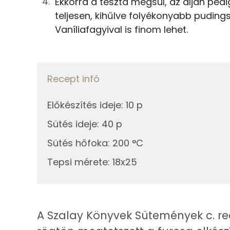
Ekkorra a tészta megsül, az alján ped
teljesen, kihűlve folyékonyabb pudings
Nátrium
8g
vaj
Vaníliafagyival is finom lehet.
Szelén
A csokiöntethez
29g
cukor
Recept infó
Fehérje
7g
cukrozatlan kakaópor
Előkészítés ideje
:
10 p
Összesen
Sütés ideje
:
40 p
10g
víz
Zsír
Sütés hőfoka
:
200 °C
Összesen
Tepsi mérete
:
18x25
Összesen
Telített zsírsav
Egyszeresen telítetlen zsírsav:
A Szalay Könyvek Sütemények c. re