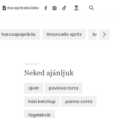
Receptbeküldés
harcsapaprikás
limoncello spritz
brassói sz
Neked ajánljuk
ajvár
pavlova torta
házi ketchup
panna cotta
fügelekvár