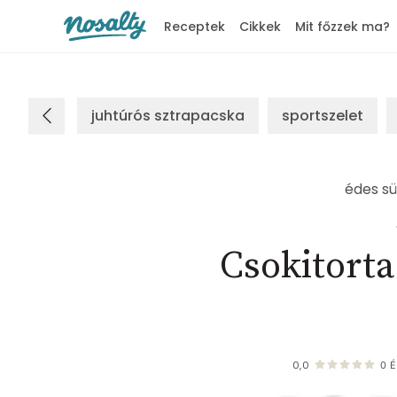
Receptek
Cikkek
Mit főzzek ma?
Nosalty
juhtúrós sztrapacska
sportszelet
édes sü
Csokitorta
0,0
0
É