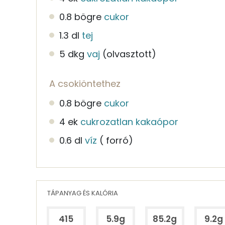
0.8 bögre
cukor
1.3 dl
tej
5 dkg
vaj
(olvasztott)
A csokiöntethez
0.8 bögre
cukor
4 ek
cukrozatlan kakaópor
0.6 dl
víz
( forró)
TÁPANYAG ÉS KALÓRIA
415
5.9g
85.2g
9.2g