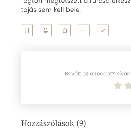
rögtön megtetszett a furcsa elkész
Többszörösen telítetlen zsírsav
tojás sem kell bele.
Koleszterin
Ásványi anyagok
Összesen
Cink
Bevált ez a recept? Kívá
Szelén
Kálcium
Vas
Magnézium
Hozzászólások (
9
)
Foszfor