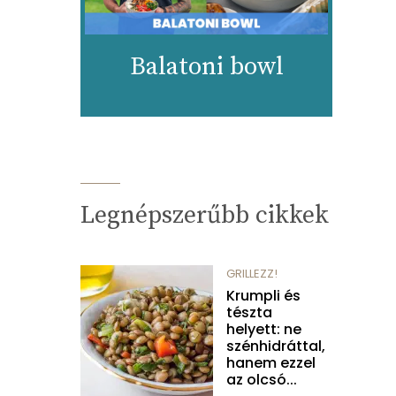
Balatoni bowl
Legnépszerűbb cikkek
GRILLEZZ!
Krumpli és
tészta
helyett: ne
szénhidráttal,
hanem ezzel
az olcsó...