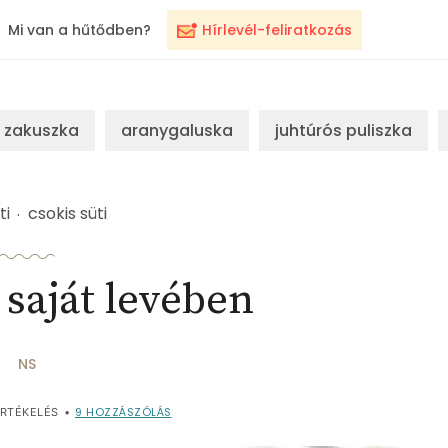
Mi van a hűtődben?
Hírlevél-feliratkozás
zakuszka
aranygaluska
juhtúrós puliszka
ti
csokis süti
 saját levében
NS
9
HOZZÁSZÓLÁS
RTÉKELÉS
•