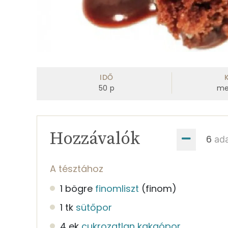
IDŐ
50
p
me
Hozzávalók
ad
A tésztához
1 bögre
finomliszt
(finom)
1 tk
sütőpor
4 ek
cukrozatlan kakaópor