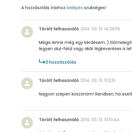
A hozzászólás íráshoz
belépés
szükséges!
Nátrium
Réz
Törölt felhasználó
2014. 03. 13. 14:29:56
Mangán
Mégis lenne még egy kérdésem :) Előmelegíts
legyen alul-felül vagy akár légkeveréses is le
Szénhidrát
3
hozzászólás
Összesen
Törölt felhasználó
2014. 03. 13. 11:12:51
Cukor
Nagyon szépen köszönöm! Rendben, ha esetle
Élelmi rost
Víz
Törölt felhasználó
2014. 03. 13. 10:51:44
Összesen