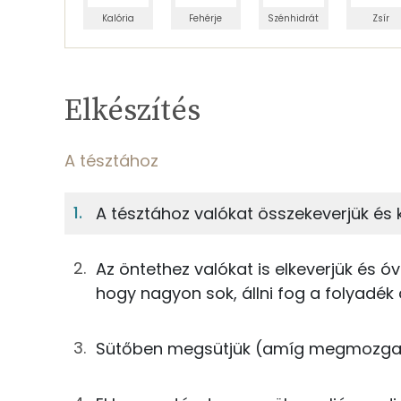
Kalória
Fehérje
Szénhidrát
Zsír
Egy adagban
6
TÁPANYAGTARTALOM
Elkészítés
5%
Fehérje
S
Egy adagban
6
A tésztához
A tésztához
5%
74%
A tésztához valókat összekeverjük és k
Fehérje
Szénhidrát
25g
finomliszt
Az öntethez valókat is elkeverjük és ó
TOP ásványi anyagok
0g
sütőpor
hogy nagyon sok, állni fog a folyadék a
Foszfor
7g
cukrozatlan kakaópor
Sütőben megsütjük (amíg megmozgatva
Magnézium
29g
cukor
Kálcium
21g
tej