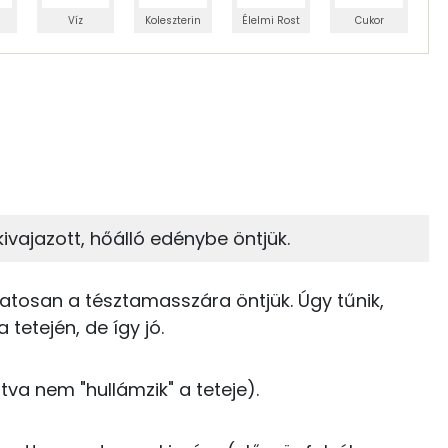
Víz
Koleszterin
Élelmi Rost
Cukor
 adagban
100 grammban
74%
8%
zénhidrát
Zsír
 adagban
100 grammban
8%
13%
ivajazott, hőálló edénybe öntjük.
Zsír
Víz
91 kcal
vatosan a tésztamasszára öntjük. Úgy tűnik,
TOP vitaminok
0 kcal
 tetején, de így jó.
Kolin:
15 kcal
 nem "hullámzik" a teteje).
Niacin - B3 vitamin:
111 kcal
E vitamin:
12 kcal