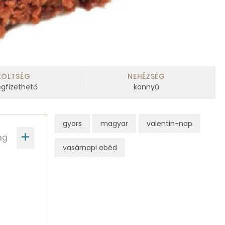
KÖLTSÉG
NEHÉZSÉG
gfizethető
könnyű
gyors
magyar
valentin-nap
ag
vasárnapi ebéd