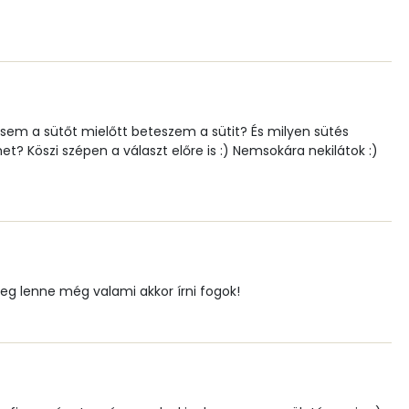
42 mg
1 mg
1 mg
em a sütőt mielőtt beteszem a sütit? És milyen sütés
het? Köszi szépen a választ előre is :) Nemsokára nekilátok :)
85.2 g
59 mg
g lenne még valami akkor írni fogok!
6 mg
15.1 g