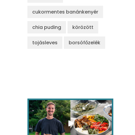
cukormentes banánkenyér
chia puding
körözött
tojásleves
borsófőzelék