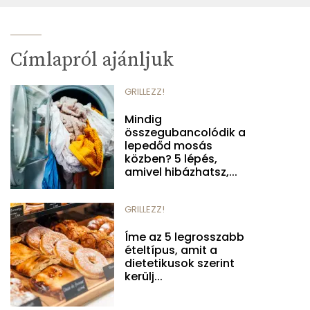
Címlapról ajánljuk
GRILLEZZ!
Mindig
összegubancolódik a
lepedőd mosás
közben? 5 lépés,
amivel hibázhatsz,...
GRILLEZZ!
Íme az 5 legrosszabb
ételtípus, amit a
dietetikusok szerint
kerülj...