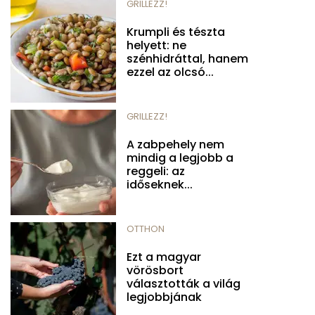
GRILLEZZ!
Krumpli és tészta
helyett: ne
szénhidráttal, hanem
ezzel az olcsó...
GRILLEZZ!
A zabpehely nem
mindig a legjobb a
reggeli: az
időseknek...
OTTHON
Ezt a magyar
vörösbort
választották a világ
legjobbjának