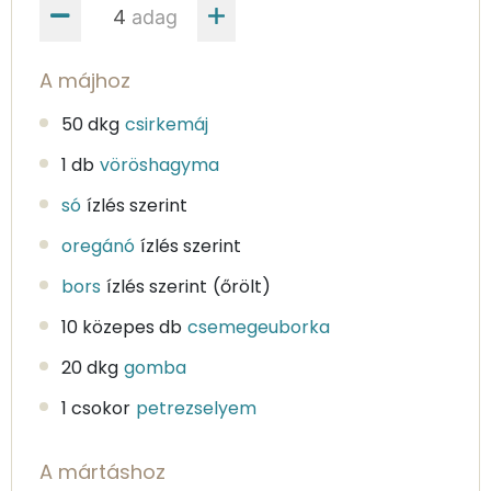
adag
A májhoz
50 dkg
csirkemáj
1 db
vöröshagyma
só
ízlés szerint
oregánó
ízlés szerint
bors
ízlés szerint
(őrölt)
10 közepes db
csemegeuborka
20 dkg
gomba
1 csokor
petrezselyem
A mártáshoz