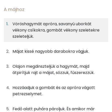
A májhoz
10%
7%
5%
Egy
4
100
Fehérje
Szénhidrát
Zsír
adagban
adagban
grammban
Vöröshagymát apróra, savanyú uborkát
vékony csíkokra, gombát vékony szeletekre
A májhoz
10%
7%
5%
78%
szeleteljük.
Fehérje
Szénhidrát
Zsír
Víz
125g
csirkemáj
149 kcal
TOP ásványi anyagok
Májat kissé nagyobb darabokra vágjuk.
23g
vöröshagyma
8 kcal
Foszfor
0g
só
0 kcal
Olajon megdinszteljük a hagymát, majd
Nátrium
átpirítjuk rajt a májat, sózzuk, fűszerezzük.
0g
oregánó
0 kcal
Szelén
Hozzáadjuk a gombát és az apróra vágott
0g
bors
0 kcal
Kálcium
petrezselymet.
100g
csemegeuborka
24 kcal
Magnézium
Fedő alatt puhára pároljuk. És amikor már
50g
gomba
11 kcal
TOP vitaminok