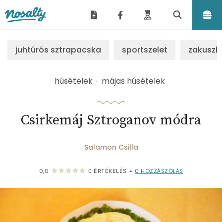
Nosalty
juhtúrós sztrapacska
sportszelet
zakuszk
húsételek
májas húsételek
Csirkemáj Sztroganov módra
Salamon Csilla
0
HOZZÁSZÓLÁS
0,0
0
ÉRTÉKELÉS
•