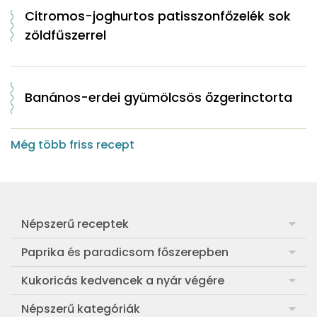
Citromos-joghurtos patisszonfőzelék sok
zöldfűszerrel
Banános-erdei gyümölcsös őzgerinctorta
Még több friss recept
Népszerű receptek
Frankfurti leves
Paprika és paradicsom főszerepben
Egyszerű muffin
Pan con Tomate
Kukoricás kedvencek a nyár végére
Aranygaluska
Paradicsom és paprika eltevése télre
Legfinomabb főtt kukorica
Népszerű kategóriák