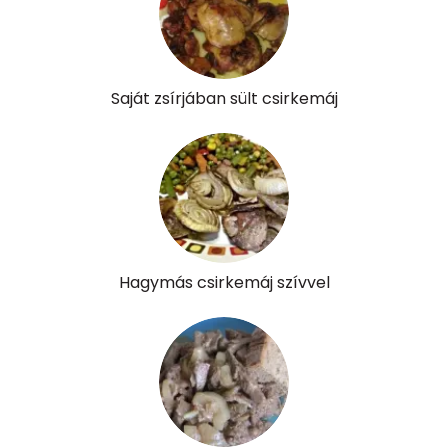
Víz
Összesen
Saját zsírjában sült csirkemáj
198.9 g
Vitaminok
Összesen
0
A vitamin (RAE):
4214 micro
Hagymás csirkemáj szívvel
B6 vitamin:
1 mg
B12 Vitamin:
21 micro
E vitamin:
1 mg
C vitamin:
40 mg