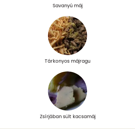
Savanyú máj
D vitamin:
3 micro
K vitamin:
185 micro
Tiamin - B1 vitamin:
0 mg
Riboflavin - B2 vitamin:
3 mg
Tárkonyos májragu
Niacin - B3 vitamin:
14 mg
Pantoténsav - B5 vitamin:
0 mg
Folsav - B9-vitamin:
769 micro
Kolin:
263 mg
Zsírjában sült kacsamáj
Retinol - A vitamin:
4158 micro
α-karotin
14 micro