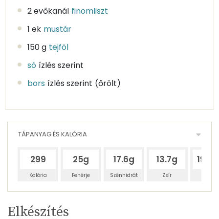
2 evőkanál
finomliszt
1 ek
mustár
150 g
tejföl
só
ízlés szerint
bors
ízlés szerint
(őrölt)
TÁPANYAG ÉS KALÓRIA
299
25g
17.6g
13.7g
198.
Kalória
Fehérje
Szénhidrát
Zsír
Víz
Egy
4
100
Elkészítés
adagban
adagban
grammban
TÁPANYAGTARTALOM