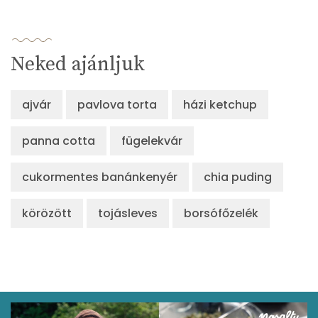
β-karotin
649 micro
Neked ajánljuk
β-crypt
15 micro
Likopin
50 micro
ajvár
pavlova torta
házi ketchup
Lut-zea
632 micro
panna cotta
fügelekvár
Összesen
cukormentes banánkenyér
chia puding
299 kcal
körözött
tojásleves
borsófőzelék