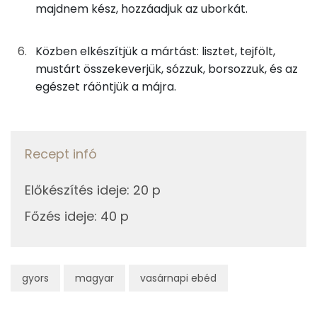
majdnem kész, hozzáadjuk az uborkát.
Kolin:
11g
petrezselyem
4 kcal
Közben elkészítjük a mártást: lisztet, tejfölt,
C vitamin:
mustárt összekeverjük, sózzuk, borsozzuk, és az
A mártáshoz
egészet ráöntjük a májra.
Niacin - B3 vitamin:
8g
finomliszt
27 kcal
A vitamin (RAE):
3g
mustár
2 kcal
Recept infó
Retinol - A vitamin:
38g
tejföl
74 kcal
Előkészítés ideje
:
20 p
Fehérje
0g
só
0 kcal
Főzés ideje
:
40 p
Összesen
25 g
0g
bors
0 kcal
Zsír
gyors
magyar
vasárnapi ebéd
Összesen
299 kcal
Összesen
13.7 g