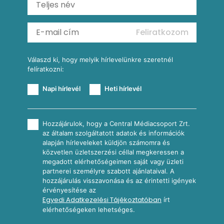
Almás-kéksajtos kukoricasaláta
Köretek
Mexikói kukoricasaláta
Reggeli receptek
Feliratkozom
További receptkategóriák
Válaszd ki, hogy melyik hírlevelünkre szeretnél
felíratkozni:
Napi hírlevél
Heti hírlevél
Hozzájárulok, hogy a Central Médiacsoport Zrt.
az általam szolgáltatott adatok és információk
alapján hírleveleket küldjön számomra és
közvetlen üzletszerzési céllal megkeressen a
megadott elérhetőségeimen saját vagy üzleti
partnerei személyre szabott ajánlataival. A
hozzájárulás visszavonása és az érintetti igények
érvényesítése az
Egyedi Adatkezelési Tájékoztatóban
írt
elérhetőségeken lehetséges.