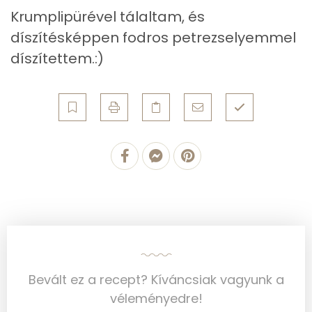
Krumplipürével tálaltam, és
Telített zsírsav
6 g
díszítésképpen fodros petrezselyemmel
Egyszeresen telítetlen zsírsav:
3 g
díszítettem.:)
Többszörösen telítetlen zsírsav
2 g
Koleszterin
453 mg
Ásványi anyagok
Összesen
812.3 g
Cink
4 mg
Szelén
78 mg
Bevált ez a recept? Kíváncsiak vagyunk a
Kálcium
72 mg
véleményedre!