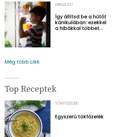
GRILLEZZ!
Így állítsd be a hűtőt
kánikulában: ezekkel
a hibákkal többet...
Még több cikk
Top Receptek
TÖKFŐZELÉK
Egyszerű tökfőzelék