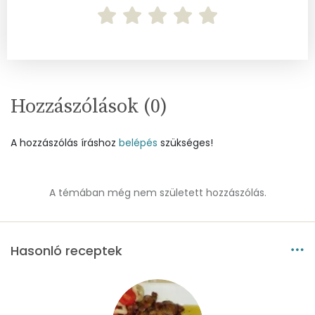
Vas
12 mg
Magnézium
42 mg
Foszfor
465 mg
Hozzászólások (
0
)
Nátrium
138 mg
Réz
1 mg
A hozzászólás íráshoz
belépés
szükséges!
Mangán
0 mg
A témában még nem született hozzászólás.
Szénhidrát
Összesen
17.6 g
Hasonló receptek
Cukor
3 mg
Élelmi rost
2 mg