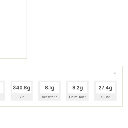
340.8g
8.1g
8.2g
27.4g
Víz
Koleszterin
Élelmi Rost
Cukor
 adagban
100 grammban