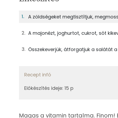
1%
Fehérje
S
Egy adagban
4
A zöldségeket megtisztítjuk, megmossu
1%
11%
126g
cékla
Fehérje
Szénhidrát
A majonézt, joghurtot, cukrot, sót kikev
85g
sárgarépa
TOP ásványi anyagok
Összekeverjük, átforgatjuk a salátát a
125g
alma
Nátrium
65g
zeller
Foszfor
Recept infó
3g
majonéz
Kálcium
63g
joghurt
Előkészítés ideje
:
15 p
Magnézium
3g
cukor
Szelén
0g
só
Magas a vitamin tartalma. Finom! 