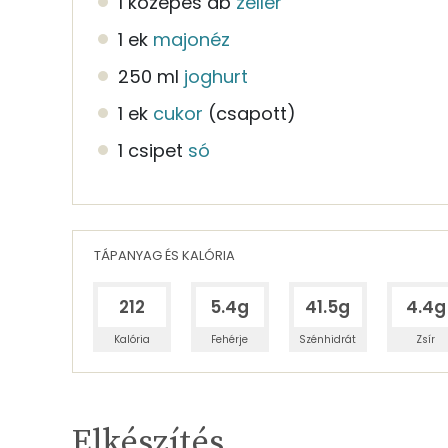
1 közepes db
zeller
1 ek
majonéz
250 ml
joghurt
1 ek
cukor
(csapott)
1 csipet
só
TÁPANYAG ÉS KALÓRIA
212
5.4g
41.5g
4.4g
Kalória
Fehérje
Szénhidrát
Zsír
Egy adagban
4
TÁPANYAGTARTALOM
Elkészítés