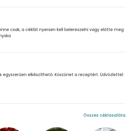
619.5 g
1 mg
nne csak, a céklát nyersen kell belereszelni vagy előtte meg
onyxka
2 mg
145 mg
1 mg
 egyszerűen elkészíthető. Köszönet a receptért. Üdvözlettel:
53 mg
196 mg
220 mg
Összes céklasaláta
0 mg