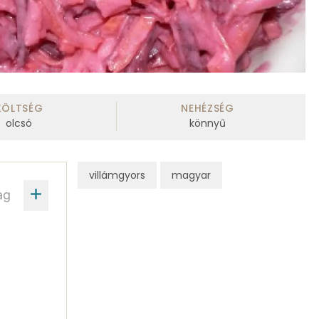
KÖLTSÉG
NEHÉZSÉG
olcsó
könnyű
villámgyors
magyar
ag