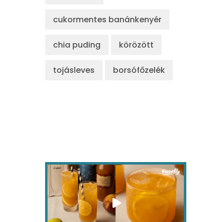
cukormentes banánkenyér
chia puding
körözött
tojásleves
borsófőzelék