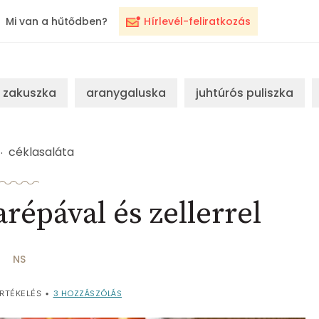
Mi van a hűtődben?
Hírlevél-feliratkozás
zakuszka
aranygaluska
juhtúrós puliszka
céklasaláta
répával és zellerrel
NS
3
HOZZÁSZÓLÁS
RTÉKELÉS
•