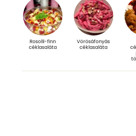
Mangán
Szénhidrát
Összesen
Rosolli-finn
Vörösáfonyás
Cukor
céklasaláta
céklasaláta
cé
t
Élelmi rost
Víz
Összesen
Vitaminok
Összesen