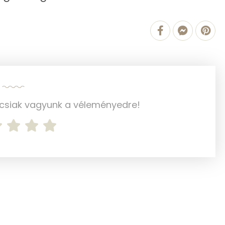
212 kcal
5.4 g
4.4 g
ncsiak vagyunk a véleményedre!
2 g
1 g
0 g
8 mg