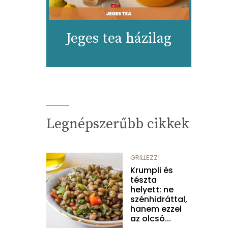
Jeges tea házilag
Legnépszerűbb cikkek
GRILLEZZ!
Krumpli és
tészta
helyett: ne
szénhidráttal,
hanem ezzel
az olcsó...