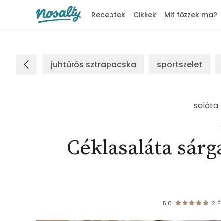
Receptek
Cikkek
Mit főzzek ma?
Nosalty
juhtúrós sztrapacska
sportszelet
saláta
Céklasaláta sárga
5,0
2
É