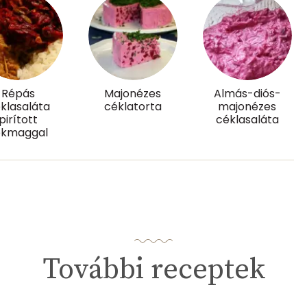
1 mg
41.5 g
Répás
Majonézes
Almás-diós-
27 mg
klasaláta
céklatorta
majonézes
pirított
céklasaláta
ökmaggal
8 mg
340.8 g
További receptek
0