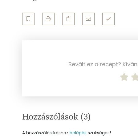
Összesen
Fehérje
Összesen
Zsír
Összesen
Bevált ez a recept? Kívá
Telített zsírsav
Egyszeresen telítetlen zsírsav:
Többszörösen telítetlen zsírsav
Hozzászólások (
3
)
Koleszterin
A hozzászólás íráshoz
belépés
szükséges!
Ásványi anyagok