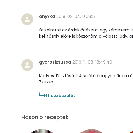
Összesen
onyxka
2018. 02. 04. 0:08:17
Cink
felkeltette az érdeklődésem. egy kérdésem le
kell főzni? előre is köszönöm a választ! üdv, 
Szelén
Kálcium
gyorosizsuzsa
2016. 11. 08. 18:49:40
Vas
Kedves Tésztásfül! A salátád nagyon finom és
Magnézium
Zsuzsa
Foszfor
1
hozzászólás
Nátrium
Hasonló receptek
Réz