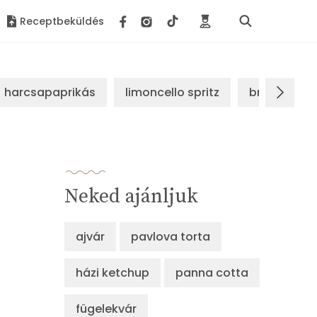
Receptbeküldés
harcsapaprikás
limoncello spritz
brassói sz
Neked ajánljuk
ajvár
pavlova torta
házi ketchup
panna cotta
fügelekvár