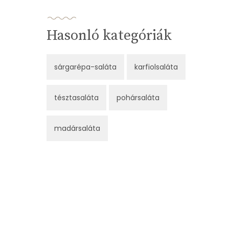
Hasonló kategóriák
sárgarépa-saláta
karfiolsaláta
tésztasaláta
pohársaláta
madársaláta