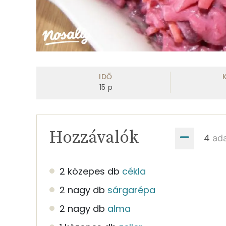
IDŐ
15
p
Hozzávalók
ad
2 közepes db
cékla
2 nagy db
sárgarépa
2 nagy db
alma