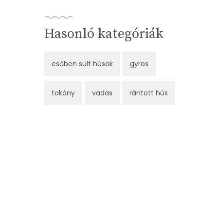
Hasonló kategóriák
csőben sült húsok
gyros
tokány
vadas
rántott hús