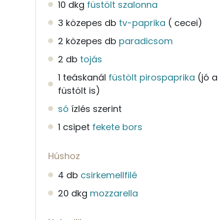
10 dkg
füstölt szalonna
3 közepes db
tv-paprika
( cecei)
2 közepes db
paradicsom
2 db
tojás
1 teáskanál
füstölt pirospaprika
(jó 
füstölt is)
só
ízlés szerint
1 csipet
fekete bors
Húshoz
4 db
csirkemellfilé
20 dkg
mozzarella