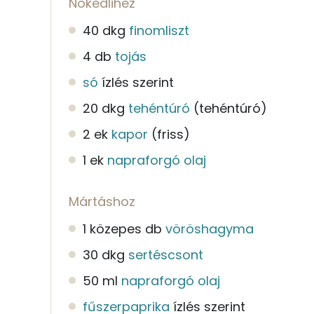
Nokedlihez
40 dkg
finomliszt
4 db
tojás
só
ízlés szerint
20 dkg
tehéntúró
(tehéntúró)
2 ek
kapor
(friss)
1 ek
napraforgó olaj
Mártáshoz
1 közepes db
vöröshagyma
30 dkg
sertéscsont
50 ml
napraforgó olaj
fűszerpaprika
ízlés szerint