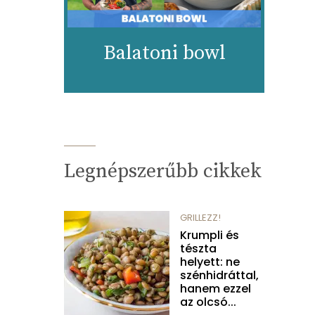
Balatoni bowl
Legnépszerűbb cikkek
GRILLEZZ!
Krumpli és
tészta
helyett: ne
szénhidráttal,
hanem ezzel
az olcsó...