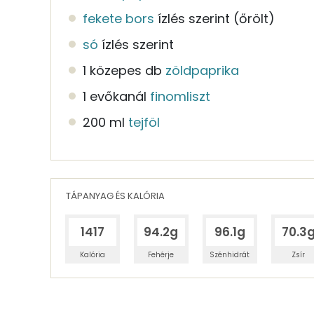
fekete bors
ízlés szerint
(őrölt)
só
ízlés szerint
1 közepes db
zöldpaprika
1 evőkanál
finomliszt
200 ml
tejföl
TÁPANYAG ÉS KALÓRIA
1417
94.2g
96.1g
70.3
Kalória
Fehérje
Szénhidrát
Zsír
Egy adagban
4
TÁPANYAGTARTALOM