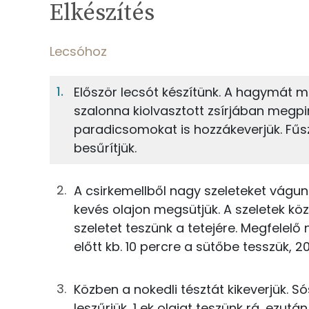
Elkészítés
12%
Fehérje
S
Egy adagban
4
Lecsóhoz
Lecsóhoz
12%
12%
Először lecsót készítünk. A hagymát meg
Fehérje
Szénhidrát
43g
vöröshagyma
szalonna kiolvasztott zsírjában megpir
paradicsomokat is hozzákeverjük. Fűsz
TOP ásványi anyagok
25g
füstölt szalonna
besűrítjük.
Foszfor
75g
tv-paprika
A csirkemellből nagy szeleteket vágunk
Nátrium
50g
paradicsom
kevés olajon megsütjük. A szeletek kö
szeletet teszünk a tetejére. Megfelelő 
Kálcium
28g
tojás
előtt kb. 10 percre a sütőbe tesszük, 2
Cink
0g
füstölt pirospaprika
Közben a nokedli tésztát kikeverjük. S
Magnézium
0g
só
leszűrjük, 1 ek olajat teszünk rá, ezutá