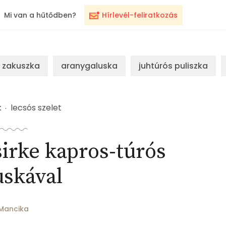
Mi van a hűtődben?
Hírlevél-feliratkozás
zakuszka
aranygaluska
juhtúrós puliszka
k
lecsós szelet
sirke kapros-túrós
uskával
Mancika