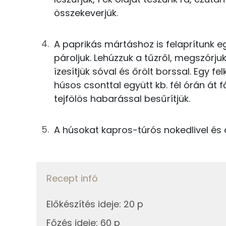
összekeverjük.
0g
fekete bors
Fehérje
A paprikás mártáshoz is felaprítunk 
Húshoz
Összesen
pároljuk. Lehúzzuk a tűzről, megszórjuk 
225g
csirkemellfilé
ízesítjük sóval és őrölt borssal. Egy f
húsos csonttal együtt kb. fél órán át f
Zsír
50g
mozzarella
tejfölös habarással besűrítjük.
Összesen
Nokedlihez
A húsokat kapros-túrós nokedlivel és 
Telített zsírsav
100g
finomliszt
Egyszeresen telítetlen zsírsav:
55g
tojás
Recept infó
Többszörösen telítetlen zsírsav
0g
só
Koleszterin
Előkészítés ideje
:
20 p
50g
tehéntúró
Főzés ideje
:
60 p