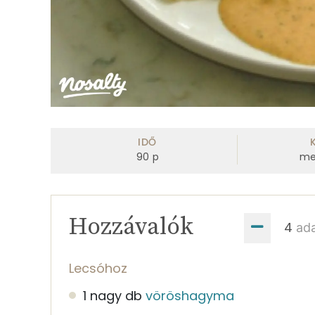
IDŐ
90
p
me
Hozzávalók
ad
Lecsóhoz
1 nagy db
vöröshagyma