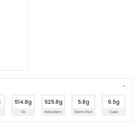
g
514.8g
525.8g
5.8g
9.5g
Víz
Koleszterin
Élelmi Rost
Cukor
 adagban
100 grammban