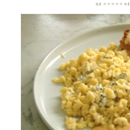
0,0
0
É