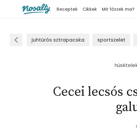
Receptek
Cikkek
Mit főzzek ma?
Nosalty
juhtúrós sztrapacska
sportszelet
húsétele
Cecei lecsós c
gal