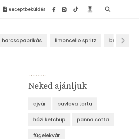
Receptbeküldés
harcsapaprikás
limoncello spritz
brassói sz
Neked ajánljuk
ajvár
pavlova torta
házi ketchup
panna cotta
fügelekvár