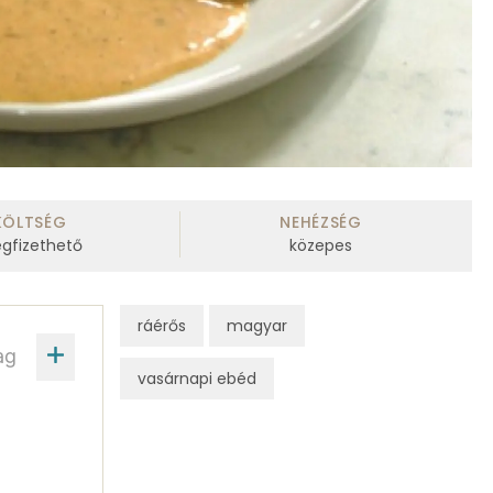
KÖLTSÉG
NEHÉZSÉG
gfizethető
közepes
ráérős
magyar
ag
vasárnapi ebéd