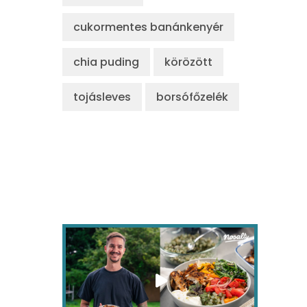
cukormentes banánkenyér
chia puding
körözött
tojásleves
borsófőzelék