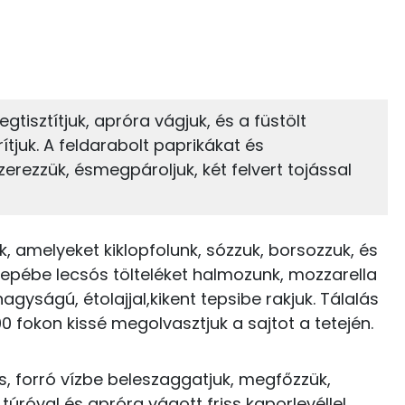
12%
9%
zénhidrát
Zsír
 adagban
100 grammban
9%
66%
tisztítjuk, apróra vágjuk, és a füstölt
Zsír
Víz
15 kcal
ítjuk. A feldarabolt paprikákat és
erezzük, ésmegpároljuk, két felvert tojással
TOP vitaminok
164 kcal
Kolin:
12 kcal
, amelyeket kiklopfolunk, sózzuk, borsozzuk, és
C vitamin:
9 kcal
zepébe lecsós tölteléket halmozunk, mozzarella
nagyságú, étolajjal,kikent tepsibe rakjuk. Tálalás
Riboflavin - B2 vitamin:
35 kcal
00 fokon kissé megolvasztjuk a sajtot a tetején.
Niacin - B3 vitamin:
0 kcal
ós, forró vízbe beleszaggatjuk, megfőzzük,
Tiamin - B1 vitamin:
0 kcal
n túróval és apróra vágott friss kaporlevéllel