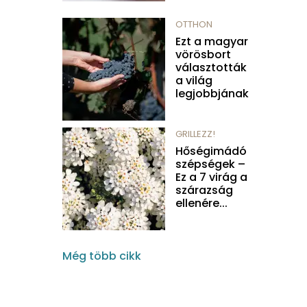
OTTHON
Ezt a magyar
vörösbort
választották
a világ
legjobbjának
GRILLEZZ!
Hőségimádó
szépségek –
Ez a 7 virág a
szárazság
ellenére...
Még több cikk