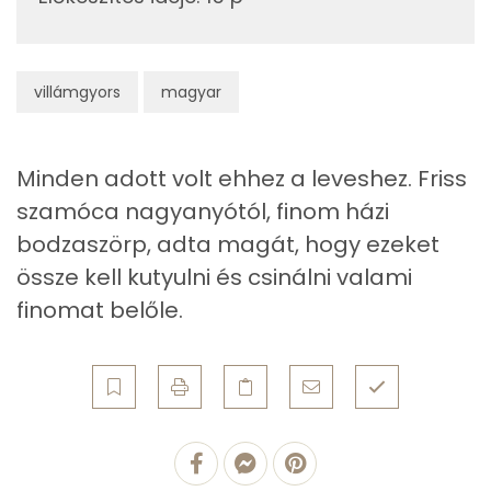
Zsír
Összesen
20.7 g
villámgyors
magyar
Telített zsírsav
12 g
Minden adott volt ehhez a leveshez. Friss
Egyszeresen telítetlen zsírsav:
5 g
szamóca nagyanyótól, finom házi
Többszörösen telítetlen zsírsav
1 g
bodzaszörp, adta magát, hogy ezeket
össze kell kutyulni és csinálni valami
Koleszterin
56 mg
finomat belőle.
Ásványi anyagok
Összesen
541.5 g
Cink
0 mg