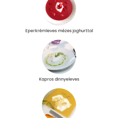
E vitamin:
1 mg
C vitamin:
42 mg
Eperkrémleves mézes joghurttal
D vitamin:
12 micro
K vitamin:
3 micro
Tiamin - B1 vitamin:
0 mg
Riboflavin - B2 vitamin:
0 mg
Kapros dinnyeleves
Niacin - B3 vitamin:
0 mg
Pantoténsav - B5 vitamin:
0 mg
Folsav - B9-vitamin:
19 micro