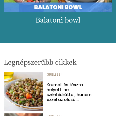
Balatoni bowl
Legnépszerűbb cikkek
GRILLEZZ!
Krumpli és tészta
helyett: ne
szénhidráttal, hanem
ezzel az olcsó...
GRILLEZZ!