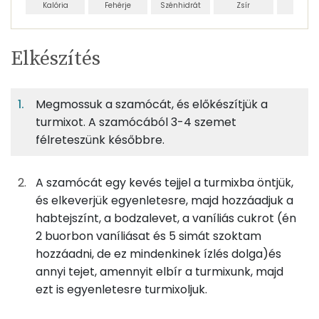
Kalória
Fehérje
Szénhidrát
Zsír
Víz
Egy
4
100
Elkészítés
adagban
adagban
grammban
TÁPANYAGTARTALOM
Megmossuk a szamócát, és előkészítjük a
5%
20%
11%
Egy
4
100
Fehérje
Szénhidrát
Zsír
adagban
adagban
grammban
turmixot. A szamócából 3-4 szemet
félreteszünk későbbre.
5%
20%
11%
64%
75g
eper
23 kcal
Fehérje
Szénhidrát
Zsír
Víz
A szamócát egy kevés tejjel a turmixba öntjük,
TOP ásványi anyagok
250g
tej
140 kcal
és elkeverjük egyenletesre, majd hozzáadjuk a
habtejszínt, a bodzalevet, a vaníliás cukrot (én
Kálcium
50g
habtejszín
146 kcal
2 buorbon vaníliásat és 5 simát szoktam
hozzáadni, de ez mindenkinek ízlés dolga)és
Nátrium
25g
gyümölcslé
12 kcal
annyi tejet, amennyit elbír a turmixunk, majd
ezt is egyenletesre turmixoljuk.
Foszfor
0g
citromlé
0 kcal