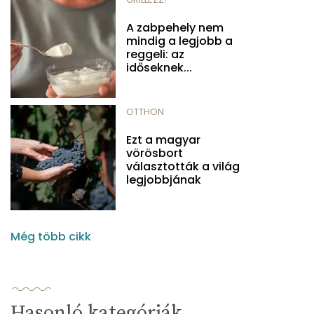
A zabpehely nem
mindig a legjobb a
reggeli: az
időseknek...
OTTHON
Ezt a magyar
vörösbort
választották a világ
legjobbjának
Még több cikk
Hasonló kategóriák