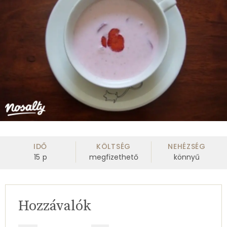
IDŐ
KÖLTSÉG
NEHÉZSÉG
15
p
megfizethető
könnyű
Hozzávalók