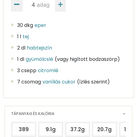
adag
30 dkg
eper
1 l
tej
2 dl
habtejszín
1 dl
gyümölcslé
(vagy higított bodzaszörp)
3 csepp
citromlé
7 csomag
vaníliás cukor
(ízlés szerint)
TÁPANYAG ÉS KALÓRIA
389
9.1g
37.2g
20.7g
117.9