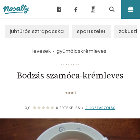
Nosalty
juhtúrós sztrapacska
sportszelet
zakuszk
levesek
gyümölcskrémleves
Bodzás szamóca-krémleves
mani
2
HOZZÁSZÓLÁS
0,0
0
ÉRTÉKELÉS
•