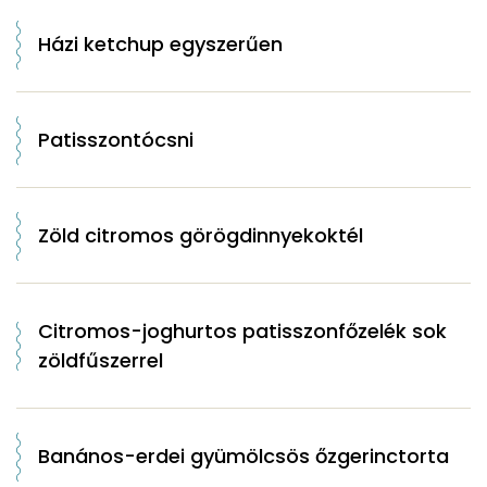
Házi ketchup egyszerűen
Patisszontócsni
Zöld citromos görögdinnyekoktél
Citromos-joghurtos patisszonfőzelék sok
zöldfűszerrel
Banános-erdei gyümölcsös őzgerinctorta