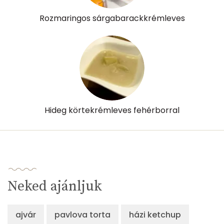
Kolin:
13 mg
Rozmaringos sárgabarackkrémleves
Retinol - A vitamin:
137 micro
α-karotin
0 micro
β-karotin
35 micro
β-crypt
0 micro
Hideg körtekrémleves fehérborral
Likopin
0 micro
Lut-zea
22 micro
Összesen
389 kcal
Neked ajánljuk
ajvár
pavlova torta
házi ketchup