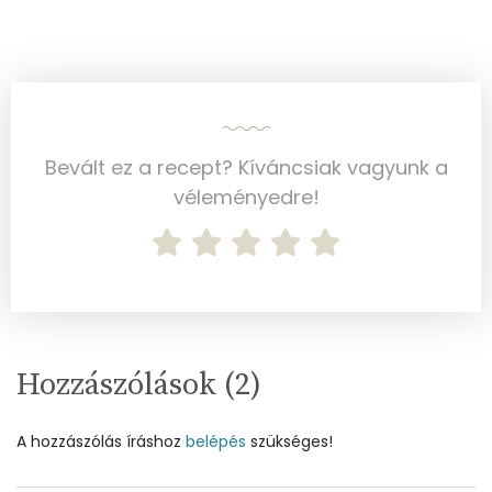
Szelén
1 mg
Kálcium
333 mg
Vas
0 mg
Bevált ez a recept? Kíváncsiak vagyunk a
Magnézium
14 mg
véleményedre!
Foszfor
49 mg
Nátrium
144 mg
Réz
0 mg
Mangán
0 mg
Hozzászólások (
2
)
Szénhidrát
A hozzászólás íráshoz
belépés
szükséges!
Összesen
37.2 g