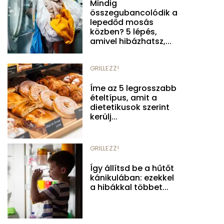
Mindig
összegubancolódik a
lepedőd mosás
közben? 5 lépés,
amivel hibázhatsz,...
GRILLEZZ!
Íme az 5 legrosszabb
ételtípus, amit a
dietetikusok szerint
kerülj...
GRILLEZZ!
Így állítsd be a hűtőt
kánikulában: ezekkel
a hibákkal többet...