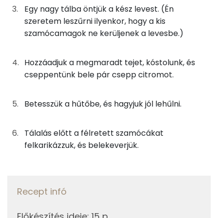
Magnézium
18g
vaníliás cukor
68 kcal
Egy nagy tálba öntjük a kész levest. (Én
szeretem leszűrni ilyenkor, hogy a kis
Szelén
szamócamagok ne kerüljenek a levesbe.)
Összesen
389 kcal
TOP vitaminok
Hozzáadjuk a megmaradt tejet, kóstolunk, és
C vitamin:
cseppentünk bele pár csepp citromot.
Kolin:
Betesszük a hűtőbe, és hagyjuk jól lehűlni.
E vitamin:
Niacin - B3 vitamin:
Tálalás előtt a félretett szamócákat
felkarikázzuk, és belekeverjük.
A vitamin (RAE):
Fehérje
Recept infó
Összesen
9.1 g
Előkészítés ideje
:
15 p