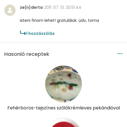
ze(n)derta
2011. 07. 13. 20:51:44
Cukor
35 mg
isteni finom lehet! gratulálok. üdv, toma
Élelmi rost
1 mg
1
hozzászólás
Víz
Hasonló receptek
Összesen
117.9 g
Vitaminok
Összesen
0
A vitamin (RAE):
140 micro
Fehérboros-tejszínes szőlőkrémleves pekándióval
B6 vitamin:
0 mg
B12 Vitamin:
0 micro