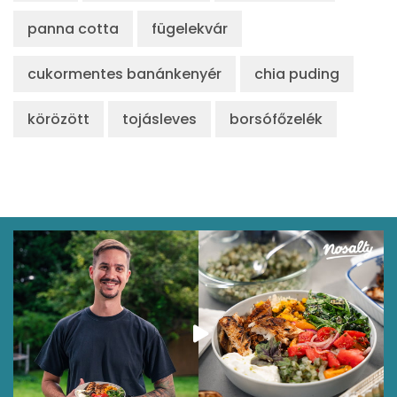
panna cotta
fügelekvár
cukormentes banánkenyér
chia puding
körözött
tojásleves
borsófőzelék