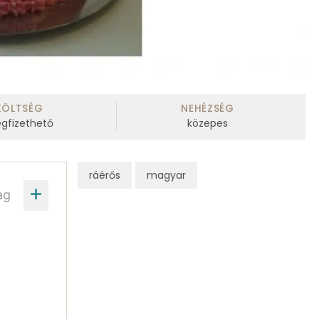
KÖLTSÉG
NEHÉZSÉG
gfizethető
közepes
ráérős
magyar
ag