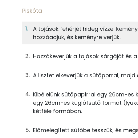
Fehérje
S
Egy adagban
12
Piskóta
Piskóta
6%
58%
A tojások fehérjét hideg vízzel kemén
Fehérje
Szénhidrát
37g
tojás
hozzáadjuk, és keményre verjük.
TOP ásványi anyagok
5g
víz
Hozzákeverjük a tojások sárgáját és a 
Foszfor
33g
cukor
A lisztet elkeverjük a sütőporral, majd
Kálcium
2g
vaníliás cukor
Nátrium
33g
finomliszt
Kibélelünk sütőpapírral egy 26cm-es 
egy 26cm-es kuglófsütő formát (lyukas
Magnézium
2g
sütőpor
kétféle formában.
Szelén
Töltelék
Előmelegített sütőbe tesszük, és megs