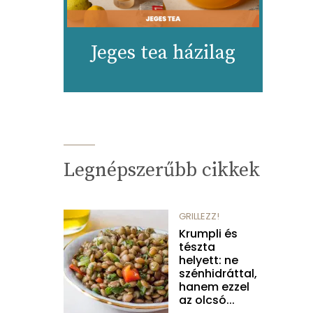
Jeges tea házilag
Legnépszerűbb cikkek
GRILLEZZ!
Krumpli és
tészta
helyett: ne
szénhidráttal,
hanem ezzel
az olcsó...