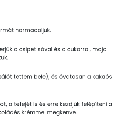
179 kcal
97 kcal
14.5 g
formát harmadoljuk.
34 kcal
0 kcal
erjük a csipet sóval és a cukorral, majd
44.1 g
zuk.
7 kcal
8 g
57 kcal
xálót tettem bele), és óvatosan a kakaós
15 g
21 kcal
9 g
, a tetejét is és erre kezdjük felépíteni a
120 mg
sokoládés krémmel megkenve.
60 kcal
32 kcal