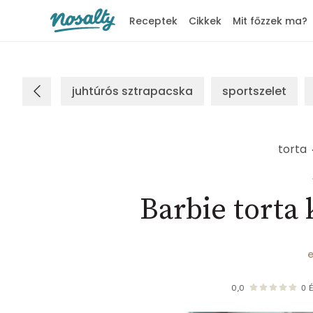
Receptek
Cikkek
Mit főzzek ma?
Nosalty
juhtúrós sztrapacska
sportszelet
torta
Barbie torta
e
0,0
0
É