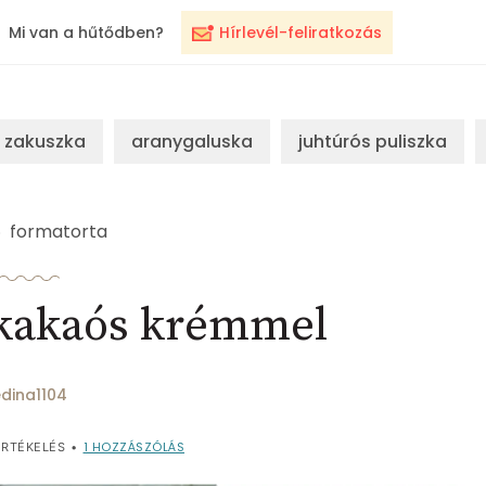
Mi van a hűtődben?
Hírlevél-feliratkozás
zakuszka
aranygaluska
juhtúrós puliszka
formatorta
 kakaós krémmel
dina1104
1
HOZZÁSZÓLÁS
RTÉKELÉS
•