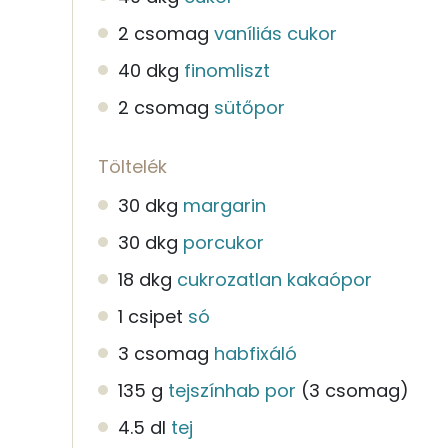
2 csomag
vaníliás cukor
40 dkg
finomliszt
2 csomag
sütőpor
Töltelék
30 dkg
margarin
30 dkg
porcukor
18 dkg
cukrozatlan kakaópor
1 csipet
só
3 csomag
habfixáló
135 g
tejszínhab por
(3 csomag)
4.5 dl
tej