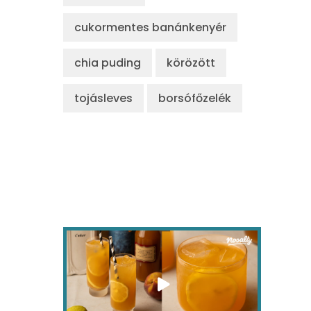
cukormentes banánkenyér
chia puding
körözött
tojásleves
borsófőzelék