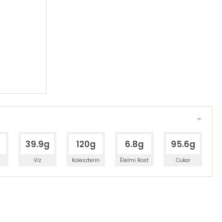
g
39.9g
120g
6.8g
95.6g
Víz
Koleszterin
Élelmi Rost
Cukor
 adagban
100 grammban
58%
18%