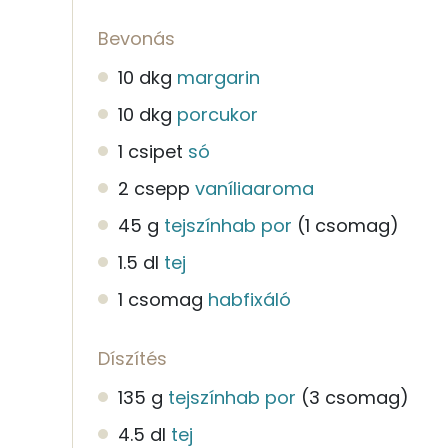
Bevonás
10 dkg
margarin
10 dkg
porcukor
1 csipet
só
2 csepp
vaníliaaroma
45 g
tejszínhab por
(1 csomag)
1.5 dl
tej
1 csomag
habfixáló
Díszítés
135 g
tejszínhab por
(3 csomag)
4.5 dl
tej