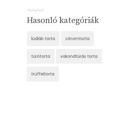
Hasonló kategóriák
lúdláb torta
citromtorta
túrótorta
vakondtúrás torta
trüffeltorta