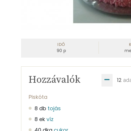
IDŐ
90
p
me
Hozzávalók
ad
Piskóta
8 db
tojás
8 ek
víz
40 dkg
cukor