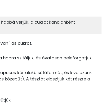
zénhidrát
Zsír
 adagban
100 grammban
18%
17%
y habbá verjük, a cukrot kanalanként
Zsír
Víz
46 kcal
TOP vitaminok
0 kcal
vaníliás cukrot.
Kolin:
129 kcal
 a habra szitáljuk, és óvatosan beleforgatjuk.
E vitamin:
6 kcal
Niacin - B3 vitamin:
121 kcal
kapcsos kör alakú sütőformát, és kivajazunk
 közepűt). A tésztát elosztjuk két részre a
A vitamin (RAE):
1 kcal
Retinol - A vitamin:
ütjük.