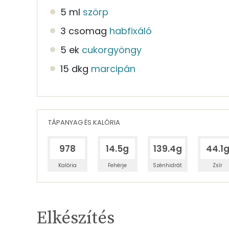
5 ml
szörp
3 csomag
habfixáló
5 ek
cukorgyöngy
15 dkg
marcipán
TÁPANYAG ÉS KALÓRIA
978
14.5g
139.4g
44.1
Kalória
Fehérje
Szénhidrát
Zsír
Egy adagban
12
TÁPANYAGTARTALOM
Elkészítés
6%