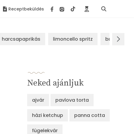
Receptbeküldés
harcsapaprikás
limoncello spritz
brassói sz
Neked ajánljuk
ajvár
pavlova torta
házi ketchup
panna cotta
fügelekvár