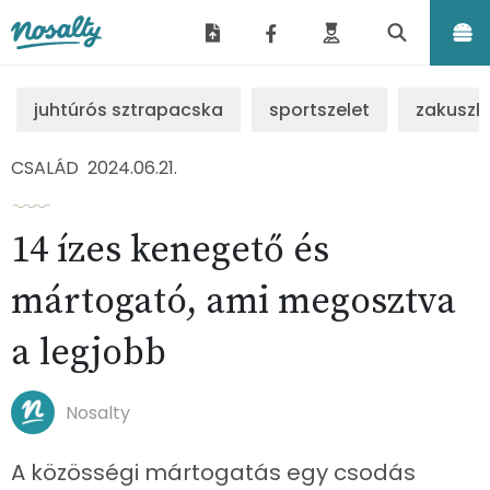
Nosalty
juhtúrós sztrapacska
sportszelet
zakuszk
CSALÁD
2024.06.21.
14 ízes kenegető és
mártogató, ami megosztva
a legjobb
Nosalty
A közösségi mártogatás egy csodás