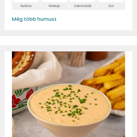
Kalória
Fehérje
Szénhidrát
Zsír
Még több humusz