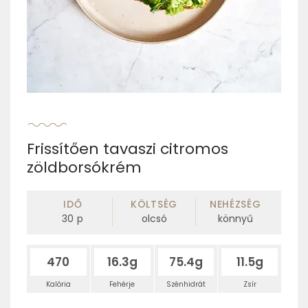
Frissítően tavaszi citromos
zöldborsókrém
IDŐ
KÖLTSÉG
NEHÉZSÉG
30
p
olcsó
könnyű
470
16.3g
75.4g
11.5g
Kalória
Fehérje
Szénhidrát
Zsír