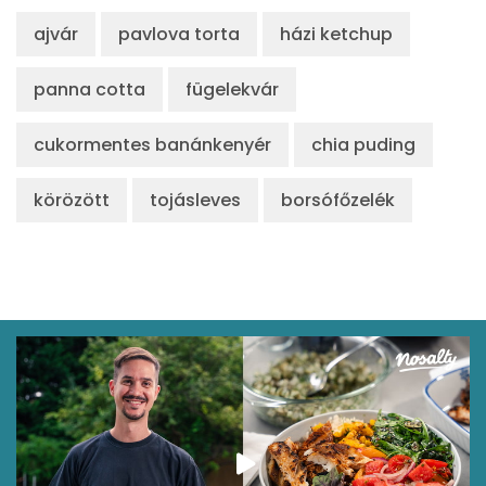
ajvár
pavlova torta
házi ketchup
panna cotta
fügelekvár
cukormentes banánkenyér
chia puding
körözött
tojásleves
borsófőzelék