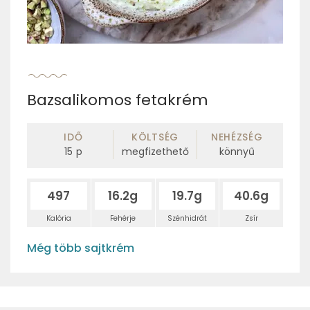
Bazsalikomos fetakrém
IDŐ
KÖLTSÉG
NEHÉZSÉG
15
p
megfizethető
könnyű
497
16.2g
19.7g
40.6g
Kalória
Fehérje
Szénhidrát
Zsír
Még több sajtkrém