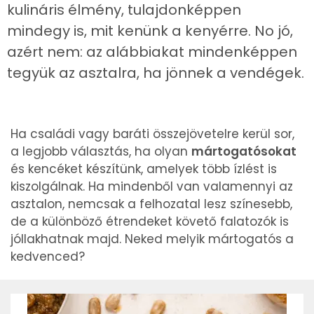
kulináris élmény, tulajdonképpen
mindegy is, mit kenünk a kenyérre. No jó,
azért nem: az alábbiakat mindenképpen
tegyük az asztalra, ha jönnek a vendégek.
Ha családi vagy baráti összejövetelre kerül sor,
a legjobb választás, ha olyan
mártogatósokat
és kencéket készítünk, amelyek több ízlést is
kiszolgálnak. Ha mindenből van valamennyi az
asztalon, nemcsak a felhozatal lesz színesebb,
de a különböző étrendeket követő falatozók is
jóllakhatnak majd. Neked melyik mártogatós a
kedvenced?