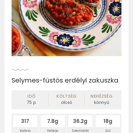
Selymes-füstös erdélyi zakuszka
IDŐ
KÖLTSÉG
NEHÉZSÉG
75
p
olcsó
könnyű
317
7.8g
36.2g
18g
Kalória
Fehérje
Szénhidrát
Zsír