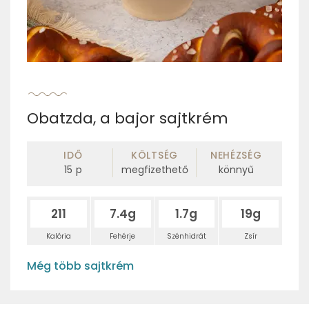
Obatzda, a bajor sajtkrém
IDŐ
KÖLTSÉG
NEHÉZSÉG
15
p
megfizethető
könnyű
211
7.4g
1.7g
19g
Kalória
Fehérje
Szénhidrát
Zsír
Még több sajtkrém