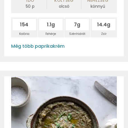
IDŐ
KÖLTSÉG
NEHÉZSÉG
50
p
olcsó
könnyű
154
1.1g
7g
14.4g
Kalória
Fehérje
Szénhidrát
Zsír
Még több paprikakrém