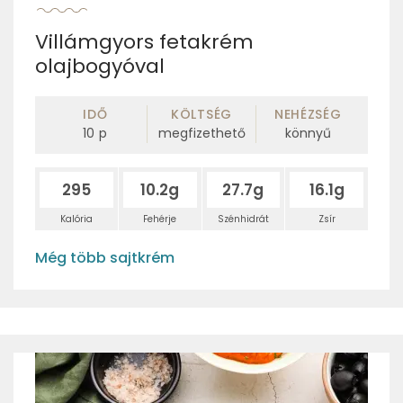
Villámgyors fetakrém
olajbogyóval
IDŐ
KÖLTSÉG
NEHÉZSÉG
10
p
megfizethető
könnyű
295
10.2g
27.7g
16.1g
Kalória
Fehérje
Szénhidrát
Zsír
Még több sajtkrém