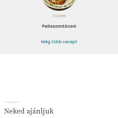
TÓCSNI
Patisszontócsni
Még több recept
Neked ajánljuk