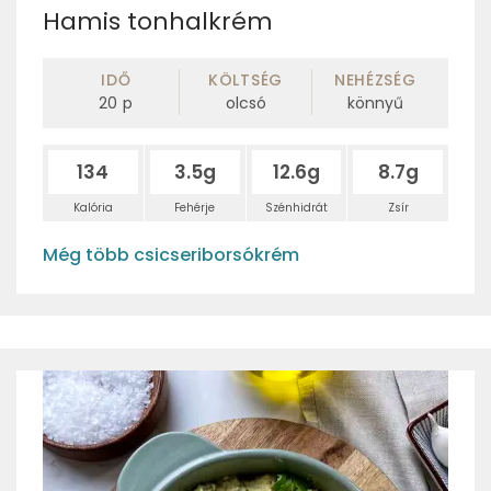
Hamis tonhalkrém
IDŐ
KÖLTSÉG
NEHÉZSÉG
20
p
olcsó
könnyű
134
3.5g
12.6g
8.7g
Kalória
Fehérje
Szénhidrát
Zsír
Még több csicseriborsókrém