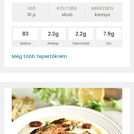
IDŐ
KÖLTSÉG
NEHÉZSÉG
10
p
olcsó
könnyű
83
2.2g
2.2g
7.9g
Kalória
Fehérje
Szénhidrát
Zsír
Még több tepertőkrém