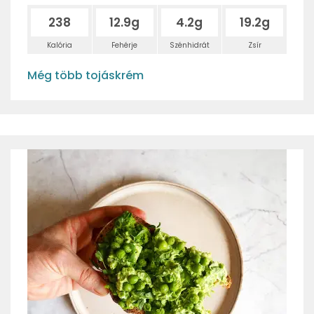
238
12.9g
4.2g
19.2g
Kalória
Fehérje
Szénhidrát
Zsír
Még több tojáskrém