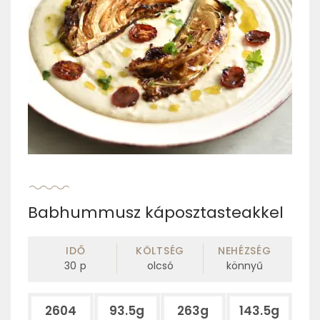
Babhummusz káposztasteakkel
IDŐ
KÖLTSÉG
NEHÉZSÉG
30
p
olcsó
könnyű
2604
93.5g
263g
143.5g