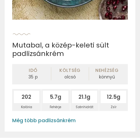
Mutabal, a közép-keleti sült
padlizsánkrém
IDŐ
KÖLTSÉG
NEHÉZSÉG
35
p
olcsó
könnyű
202
5.7g
21.1g
12.5g
Kalória
Fehérje
Szénhidrát
Zsír
Még több padlizsánkrém