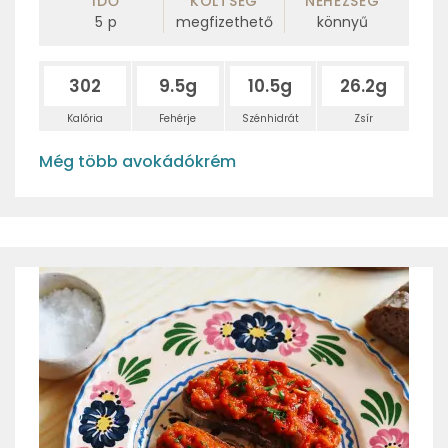
IDŐ
KÖLTSÉG
NEHÉZSÉG
5
p
megfizethető
könnyű
302
9.5g
10.5g
26.2g
Kalória
Fehérje
Szénhidrát
Zsír
Még több avokádókrém