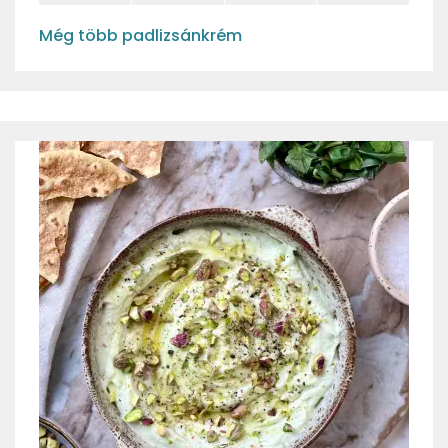
Még több padlizsánkrém