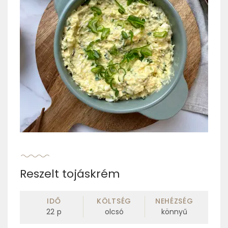
Reszelt tojáskrém
IDŐ
KÖLTSÉG
NEHÉZSÉG
22
p
olcsó
könnyű