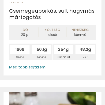
Csemegeuborkás, sült hagymás
mártogatós
IDŐ
KÖLTSÉG
NEHÉZSÉG
20
p
olcsó
könnyű
1669
50.1g
254g
48.2g
Kalória
Fehérje
Szénhidrát
Zsír
Még több sajtkrém