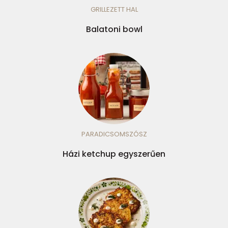
GRILLEZETT HAL
Balatoni bowl
PARADICSOMSZÓSZ
Házi ketchup egyszerűen