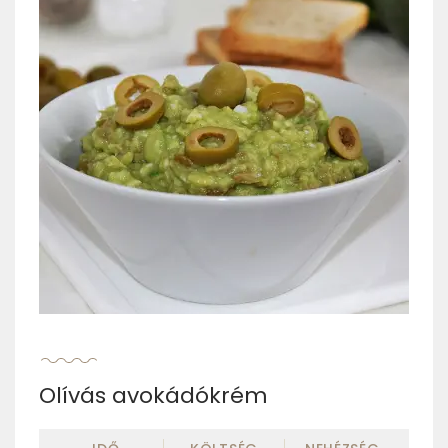
Olívás avokádókrém