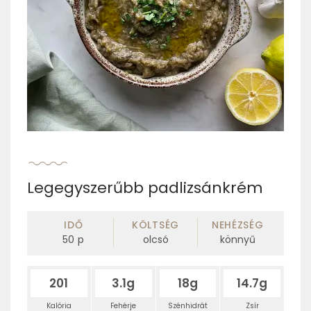
Legegyszerűbb padlizsánkrém
IDŐ
KÖLTSÉG
NEHÉZSÉG
50
p
olcsó
könnyű
201
3.1g
18g
14.7g
Kalória
Fehérje
Szénhidrát
Zsír