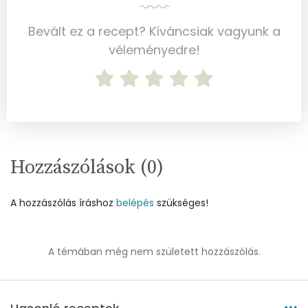
Mangán
11 mg
Bevált ez a recept? Kíváncsiak vagyunk a
véleményedre!
Szénhidrát
Összesen
79.8 g
Cukor
8 mg
Élelmi rost
3 mg
Hozzászólások (
0
)
Víz
A hozzászólás íráshoz
belépés
szükséges!
Összesen
201.4 g
A témában még nem született hozzászólás.
Vitaminok
Összesen
0