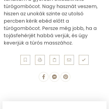
túrógombócot. Nagy hasznát veszem,
Ásványi anyagok
hiszen az unokák szinte az utolsó
Összesen
1750.8 g
percben kérik ebéd előtt a
túrógombócot. Persze még jobb, ha a
Cink
327 mg
tojásfehérjét habbá verjük, és úgy
Szelén
49 mg
keverjük a túrós masszához.
Kálcium
266 mg
Vas
253 mg
Magnézium
47 mg
Foszfor
519 mg
Nátrium
267 mg
Réz
13 mg