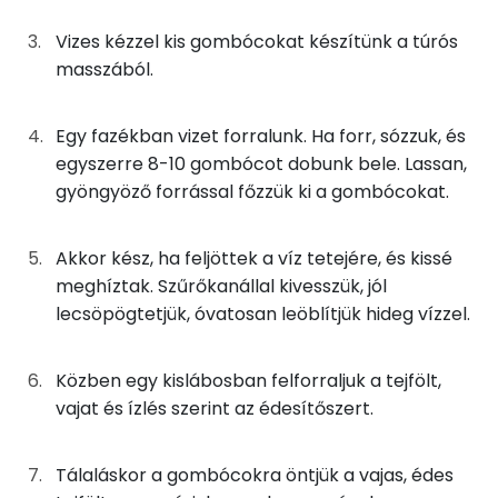
Foszfor
75g
finomliszt
273 kcal
Vizes kézzel kis gombócokat készítünk a túrós
Cink
masszából.
0g
só
0 kcal
Nátrium
0g
édesítőszer
0 kcal
Egy fazékban vizet forralunk. Ha forr, sózzuk, és
egyszerre 8-10 gombócot dobunk bele. Lassan,
Kálcium
88g
tejföl
173 kcal
gyöngyöző forrással főzzük ki a gombócokat.
Vas
10g
vaj
72 kcal
Akkor kész, ha feljöttek a víz tetejére, és kissé
TOP vitaminok
20g
zsemlemorzsa
79 kcal
meghíztak. Szűrőkanállal kivesszük, jól
Kolin:
lecsöpögtetjük, óvatosan leöblítjük hideg vízzel.
4g
napraforgó olaj
35 kcal
Riboflavin - B2 vitamin:
Közben egy kislábosban felforraljuk a tejfölt,
Összesen
885 kcal
vajat és ízlés szerint az édesítőszert.
Tiamin - B1 vitamin:
E vitamin:
Tálaláskor a gombócokra öntjük a vajas, édes