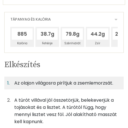
TÁPANYAG ÉS KALÓRIA
885
38.7g
79.8g
44.2g
201.
Kalória
Fehérje
Szénhidrát
Zsír
Víz
Egy
2
100
Elkészítés
adagban
adagban
grammban
TÁPANYAGTARTALOM
Az olajon világosra pirítjuk a zsemlemorzsát.
11%
22%
12%
Egy
2
100
Fehérje
Szénhidrát
Zsír
adagban
adagban
grammban
A túrót villával jól összetörjük, belekeverjük a
11%
22%
12%
55%
tojásokat és a lisztet. A túrótól függ, hogy
125g
tehéntúró
184 kcal
Fehérje
Szénhidrát
Zsír
Víz
mennyi lisztet vesz föl. Jól alakítható masszát
TOP ásványi anyagok
55g
tojás
69 kcal
kell kapnunk.