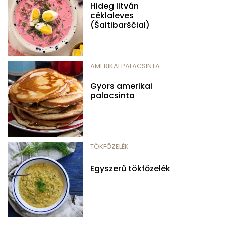
Hideg litván
céklaleves
(Šaltibarščiai)
AMERIKAI PALACSINTA
Gyors amerikai
palacsinta
TÖKFŐZELÉK
Egyszerű tökfőzelék