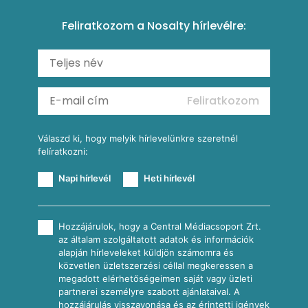
Amerikai palacsinta
Paprikás-juhtúrós hajtovány
Csirkés-kukoricás pite
Tésztareceptek
Feliratkozom a Nosalty hírlevélre:
Carbonara
Shakshuka
Mexikói húsleves kukorica salsával
Saláták
Ratatouille
Almás-kéksajtos kukoricasaláta
Köretek
Mexikói kukoricasaláta
Reggeli receptek
Feliratkozom
További receptkategóriák
Válaszd ki, hogy melyik hírlevelünkre szeretnél
felíratkozni:
Napi hírlevél
Heti hírlevél
Hozzájárulok, hogy a Central Médiacsoport Zrt.
az általam szolgáltatott adatok és információk
alapján hírleveleket küldjön számomra és
közvetlen üzletszerzési céllal megkeressen a
megadott elérhetőségeimen saját vagy üzleti
partnerei személyre szabott ajánlataival. A
hozzájárulás visszavonása és az érintetti igények