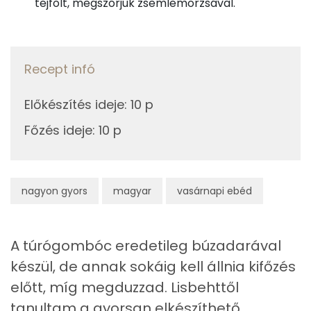
tejfölt, megszórjuk zsemlemorzsával.
Niacin - B3 vitamin:
Fehérje
Recept infó
Összesen
38.7 g
Előkészítés ideje
:
10 p
Zsír
Főzés ideje
:
10 p
Összesen
44.2 g
Telített zsírsav
21 g
nagyon gyors
magyar
vasárnapi ebéd
Egyszeresen telítetlen zsírsav:
10 g
A túrógombóc eredetileg búzadarával
Többszörösen telítetlen zsírsav
4 g
készül, de annak sokáig kell állnia kifőzés
Koleszterin
253 mg
előtt, míg megduzzad. Lisbehttől
tanultam a gyorsan elkészíthető