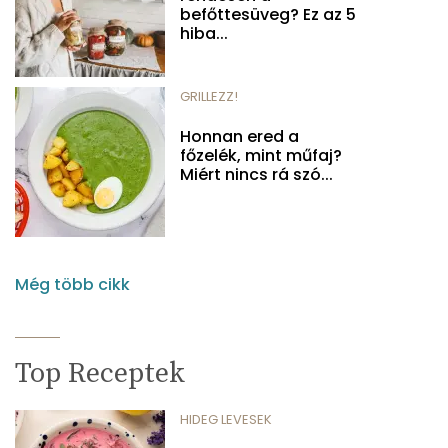
befőttesüveg? Ez az 5
hiba...
GRILLEZZ!
Honnan ered a
főzelék, mint műfaj?
Miért nincs rá szó...
Még több cikk
Top Receptek
HIDEG LEVESEK