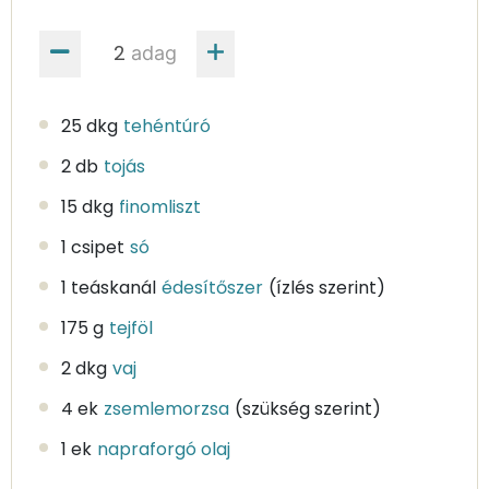
adag
25 dkg
tehéntúró
2 db
tojás
15 dkg
finomliszt
1 csipet
só
1 teáskanál
édesítőszer
(ízlés szerint)
175 g
tejföl
2 dkg
vaj
4 ek
zsemlemorzsa
(szükség szerint)
1 ek
napraforgó olaj