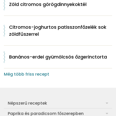
Zöld citromos görögdinnyekoktél
Citromos-joghurtos patisszonfőzelék sok
zöldfűszerrel
Banános-erdei gyümölcsös őzgerinctorta
Még több friss recept
Népszerű receptek
Frankfurti leves
Paprika és paradicsom főszerepben