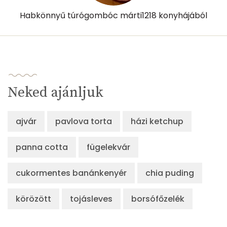
Habkönnyű túrógombóc márti1218 konyhájából
Összesen
885 kcal
Neked ajánljuk
ajvár
pavlova torta
házi ketchup
panna cotta
fügelekvár
cukormentes banánkenyér
chia puding
körözött
tojásleves
borsófőzelék