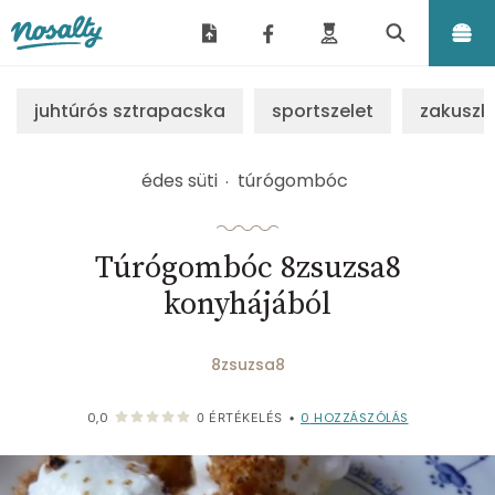
Nosalty
juhtúrós sztrapacska
sportszelet
zakuszk
édes süti
túrógombóc
Túrógombóc 8zsuzsa8
konyhájából
8zsuzsa8
0
HOZZÁSZÓLÁS
0,0
0
ÉRTÉKELÉS
•