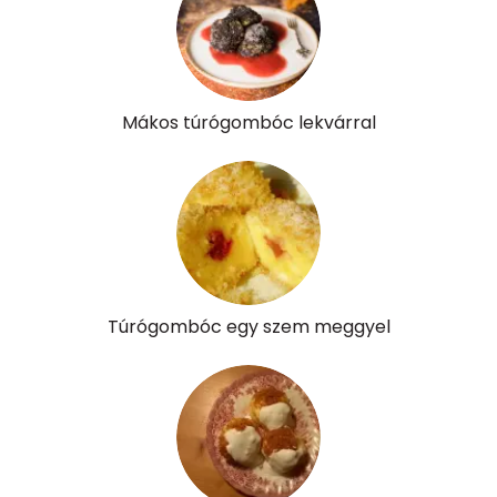
Niacin - B3 vitamin:
2 mg
Pantoténsav - B5 vitamin:
0 mg
Folsav - B9-vitamin:
69 micro
Mákos túrógombóc lekvárral
Kolin:
172 mg
Retinol - A vitamin:
250 micro
α-karotin
0 micro
β-karotin
38 micro
Túrógombóc egy szem meggyel
β-crypt
5 micro
Likopin
0 micro
Lut-zea
260 micro