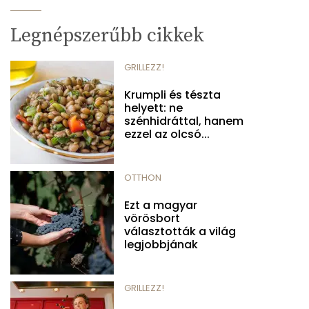
Legnépszerűbb cikkek
GRILLEZZ!
Krumpli és tészta
helyett: ne
szénhidráttal, hanem
ezzel az olcsó...
OTTHON
Ezt a magyar
vörösbort
választották a világ
legjobbjának
GRILLEZZ!