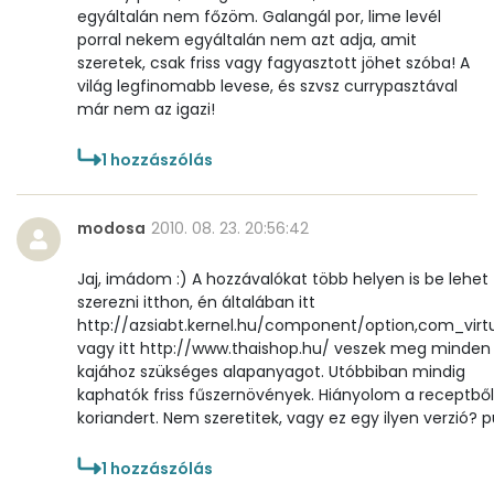
egyáltalán nem főzöm. Galangál por, lime levél
porral nekem egyáltalán nem azt adja, amit
szeretek, csak friss vagy fagyasztott jöhet szóba! A
világ legfinomabb levese, és szvsz currypasztával
már nem az igazi!
1
hozzászólás
modosa
2010. 08. 23. 20:56:42
Jaj, imádom :) A hozzávalókat több helyen is be lehet
szerezni itthon, én általában itt
http://azsiabt.kernel.hu/component/option,com_virt
vagy itt http://www.thaishop.hu/ veszek meg minden 
kajához szükséges alapanyagot. Utóbbiban mindig
kaphatók friss fűszernövények. Hiányolom a receptből
koriandert. Nem szeretitek, vagy ez egy ilyen verzió? p
1
hozzászólás