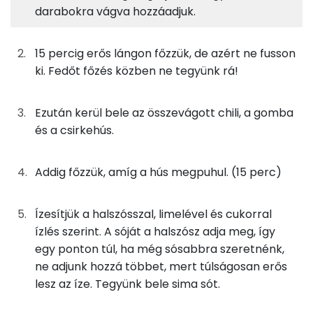
250g
kókusztej
493 kcal
Fehérje
Szénhidrát
Zsír
Víz
darabokra vágva hozzáadjuk.
TOP ásványi anyagok
250g
víz
0 kcal
15 percig erős lángon főzzük, de azért ne fusson
Nátrium
0g
galangal
0 kcal
ki. Fedőt főzés közben ne tegyünk rá!
Foszfor
0g
fenyérfű
0 kcal
Ezután kerül bele az összevágott chili, a gomba
Magnézium
és a csirkehús.
0g
lime levél
0 kcal
Kálcium
0g
chili
0 kcal
Addig főzzük, amíg a hús megpuhul. (15 perc)
Vas
38g
laskagomba
11 kcal
Ízesítjük a halszósszal, limelével és cukorral
TOP vitaminok
75g
csirke
110 kcal
ízlés szerint. A sóját a halszósz adja meg, így
Kolin:
egy ponton túl, ha még sósabbra szeretnénk,
10g
halszósz
4 kcal
ne adjunk hozzá többet, mert túlságosan erős
Niacin - B3 vitamin:
lesz az íze. Tegyünk bele sima sót.
4g
limelé
1 kcal
C vitamin: