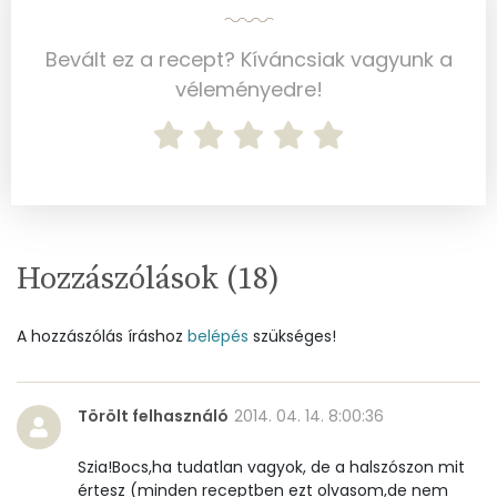
Bevált ez a recept? Kíváncsiak vagyunk a
véleményedre!
Hozzászólások (
18
)
A hozzászólás íráshoz
belépés
szükséges!
Törölt felhasználó
2014. 04. 14. 8:00:36
Szia!Bocs,ha tudatlan vagyok, de a halszószon mit
értesz (minden receptben ezt olvasom,de nem