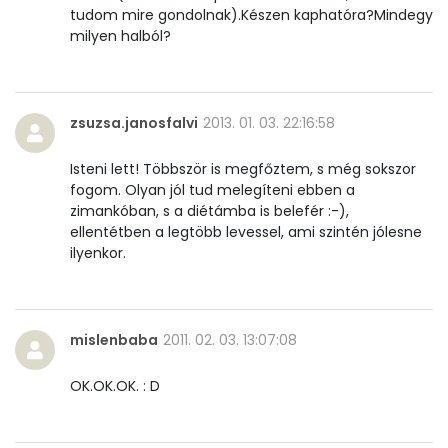
tudom mire gondolnak).Készen kaphatóra?Mindegy
milyen halból?
zsuzsa.janosfalvi
2013. 01. 03. 22:16:58
Isteni lett! Többször is megfőztem, s még sokszor
fogom. Olyan jól tud melegíteni ebben a
zimankóban, s a diétámba is belefér :-),
ellentétben a legtöbb levessel, ami szintén jólesne
ilyenkor.
mislenbaba
2011. 02. 03. 13:07:08
OK.OK.OK. : D