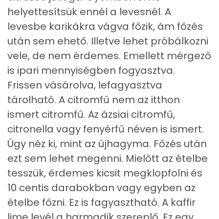
helyettesítsük ennél a levesnél. A
Vitaminok
levesbe karikákra vágva főzik, ám főzés
Összesen
0
után sem ehető. Illetve lehet próbálkozni
vele, de nem érdemes. Emellett mérgező
A vitamin (RAE):
22 micro
is ipari mennyiségben fogyasztva.
B6 vitamin:
0 mg
Frissen vásárolva, lefagyasztva
tárolható. A citromfű nem az itthon
B12 Vitamin:
0 micro
ismert citromfű. Az ázsiai citromfű,
E vitamin:
0 mg
citronella vagy fenyérfű néven is ismert.
Úgy néz ki, mint az újhagyma. Főzés után
C vitamin:
5 mg
ezt sem lehet megenni. Mielőtt az ételbe
D vitamin:
15 micro
tesszük, érdemes kicsit megklopfolni és
10 centis darabokban vagy egyben az
K vitamin:
1 micro
ételbe főzni. Ez is fagyasztható. A kaffir
Tiamin - B1 vitamin:
0 mg
lime levél a harmadik szereplő. Ez egy