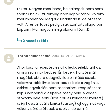
Eszter! Nagyon más lenne, ha galangalt nem nem
tennék bele? Ezt tényleg nem kapok sehol. Voltam
már mindenhol. Még a kulinárisban is, de ott sem
volt. A fenyérfüvet pedig csak szárított állapotban
kaptam. Már nagyon meg akarom főzni :D
2
hozzászólás
Törölt felhasználó
2010. 10. 21. 20:46:54
Ahoj, köszi a receptet, ez áll a legközelebb ahhoz,
ami a számnak kedves! Én két e.k. halszósznál
megállok ekkora adagnál, illetve inkább sózok,
valamint több lime levet teszek bele a végén. A
csirkét egyáltalán nem marinálom, még sót sem
kap. Gombából a csiperke megy bele. A végén
szoktam beletenni (friss chili és koriander mellett)
szép hosszú, ovális karika (vastag) újhagymát vagy
vékony pórét, rétegekre szelve, de az már