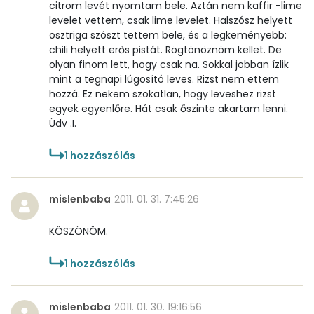
citrom levét nyomtam bele. Aztán nem kaffir -lime
levelet vettem, csak lime levelet. Halszósz helyett
osztriga szószt tettem bele, és a legkeményebb:
chili helyett erős pistát. Rögtönöznöm kellet. De
olyan finom lett, hogy csak na. Sokkal jobban ízlik
mint a tegnapi lúgosító leves. Rizst nem ettem
hozzá. Ez nekem szokatlan, hogy leveshez rizst
egyek egyenlőre. Hát csak őszinte akartam lenni.
Üdv .I.
1
hozzászólás
mislenbaba
2011. 01. 31. 7:45:26
KÖSZÖNÖM.
1
hozzászólás
mislenbaba
2011. 01. 30. 19:16:56