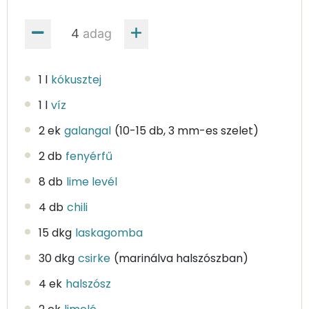
adag
1 l
kókusztej
1 l
víz
2 ek
galangal
(10-15 db, 3 mm-es szelet)
2 db
fenyérfű
8 db
lime levél
4 db
chili
15 dkg
laskagomba
30 dkg
csirke
(marinálva halszószban)
4 ek
halszósz