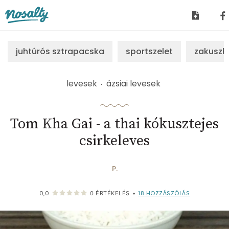
Nosalty
juhtúrós sztrapacska
sportszelet
zakuszk
levesek
ázsiai levesek
Tom Kha Gai - a thai kókusztejes
csirkeleves
P.
18
HOZZÁSZÓLÁS
0,0
0
ÉRTÉKELÉS
•