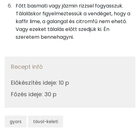
6g
pálmacukor
25 kcal
Főtt basmati vagy jázmin rizzsel fogyasszuk.
Riboflavin - B2 vitamin:
Tálaláskor figyelmeztessük a vendéget, hogy a
kaffir lime, a galangal és citromfű nem ehető.
Összesen
644 kcal
B6 vitamin:
Vagy ezeket tálalás előtt szedjük ki. Én
szeretem bennehagyni.
Fehérje
Összesen
16.2 g
Recept infó
Zsír
Előkészítés ideje
:
10 p
Összesen
61.1 g
Főzés ideje
:
30 p
Telített zsírsav
50 g
gyors
Egyszeresen telítetlen zsírsav:
távol-keleti
5 g
Többszörösen telítetlen zsírsav
2 g