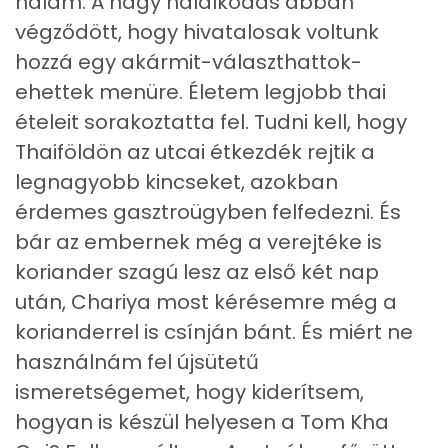
nálam. A nagy hálálkodás abban
végződött, hogy hivatalosak voltunk
hozzá egy akármit-választhattok-
ehettek menüre. Életem legjobb thai
ételeit sorakoztatta fel. Tudni kell, hogy
Thaiföldön az utcai étkezdék rejtik a
legnagyobb kincseket, azokban
érdemes gasztroügyben felfedezni. És
bár az embernek még a verejtéke is
koriander szagú lesz az első két nap
után, Chariya most kérésemre még a
korianderrel is csínján bánt. És miért ne
használnám fel újsütetű
ismeretségemet, hogy kiderítsem,
hogyan is készül helyesen a Tom Kha