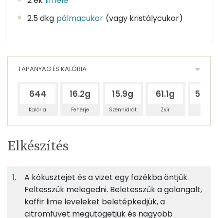
2 ek
limelé
2.5 dkg
pálmacukor
(vagy kristálycukor)
TÁPANYAG ÉS KALÓRIA
644
16.2g
15.9g
61.1g
506.1
Kalória
Fehérje
Szénhidrát
Zsír
Víz
Egy
4
100
Elkészítés
adagban
adagban
grammban
TÁPANYAGTARTALOM
A kókusztejet és a vizet egy fazékba öntjük.
3%
3%
10%
Egy
4
100
Fehérje
Szénhidrát
Zsír
adagban
adagban
grammban
Feltesszük melegedni. Beletesszük a galangalt,
kaffir lime leveleket beletépkedjük, a
citromfüvet megütögetjük és nagyobb
3%
3%
10%
84%