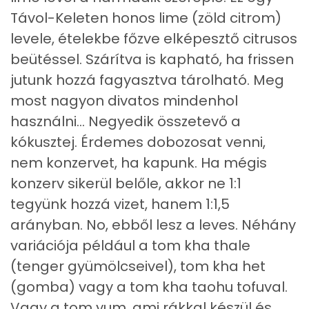
Távol-Keleten honos lime (zöld citrom)
Riboflavin - B2 vitamin:
1 mg
levele, ételekbe főzve elképesztő citrusos
beütéssel. Szárítva is kapható, ha frissen
Niacin - B3 vitamin:
7 mg
jutunk hozzá fagyasztva tárolható. Meg
Pantoténsav - B5 vitamin:
0 mg
most nagyon divatos mindenhol
használni... Negyedik összetevő a
Folsav - B9-vitamin:
56 micro
kókusztej. Érdemes dobozosat venni,
Kolin:
69 mg
nem konzervet, ha kapunk. Ha mégis
konzerv sikerül belőle, akkor ne 1:1
Retinol - A vitamin:
21 micro
tegyünk hozzá vizet, hanem 1:1,5
α-karotin
0 micro
arányban. No, ebből lesz a leves. Néhány
variációja például a tom kha thale
β-karotin
11 micro
(tenger gyümölcseivel), tom kha het
β-crypt
0 micro
(gomba) vagy a tom kha taohu tofuval.
Vagy a tom yum, ami rákkal készül és