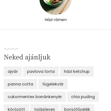
Házi rámen
Neked ajánljuk
ajvár
pavlova torta
házi ketchup
panna cotta
fügelekvár
cukormentes banánkenyér
chia puding
körözött
tojásleves
borsófőzelék