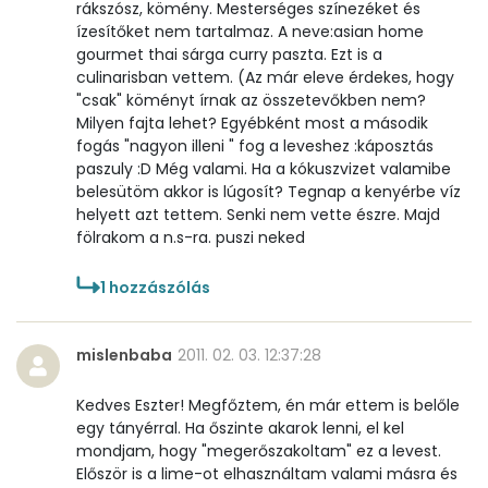
rákszósz, kömény. Mesterséges színezéket és
ízesítőket nem tartalmaz. A neve:asian home
gourmet thai sárga curry paszta. Ezt is a
culinarisban vettem. (Az már eleve érdekes, hogy
"csak" köményt írnak az összetevőkben nem?
Milyen fajta lehet? Egyébként most a második
fogás "nagyon illeni " fog a leveshez :káposztás
paszuly :D Még valami. Ha a kókuszvizet valamibe
belesütöm akkor is lúgosít? Tegnap a kenyérbe víz
helyett azt tettem. Senki nem vette észre. Majd
fölrakom a n.s-ra. puszi neked
1
hozzászólás
mislenbaba
2011. 02. 03. 12:37:28
Kedves Eszter! Megfőztem, én már ettem is belőle
egy tányérral. Ha őszinte akarok lenni, el kel
mondjam, hogy "megerőszakoltam" ez a levest.
Először is a lime-ot elhasználtam valami másra és