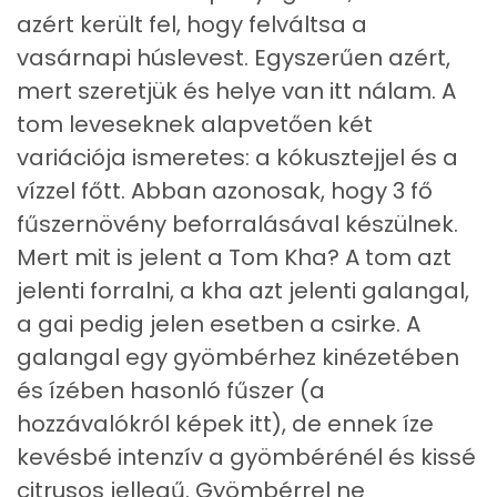
Nátrium
869 mg
azért került fel, hogy felváltsa a
vasárnapi húslevest. Egyszerűen azért,
Réz
1 mg
mert szeretjük és helye van itt nálam. A
Mangán
2 mg
tom leveseknek alapvetően két
variációja ismeretes: a kókusztejjel és a
vízzel főtt. Abban azonosak, hogy 3 fő
Szénhidrát
fűszernövény beforralásával készülnek.
Összesen
15.9 g
Mert mit is jelent a Tom Kha? A tom azt
jelenti forralni, a kha azt jelenti galangal,
Cukor
1 mg
a gai pedig jelen esetben a csirke. A
Élelmi rost
1 mg
galangal egy gyömbérhez kinézetében
és ízében hasonló fűszer (a
Víz
hozzávalókról képek itt), de ennek íze
kevésbé intenzív a gyömbérénél és kissé
Összesen
506.1 g
citrusos jellegű. Gyömbérrel ne