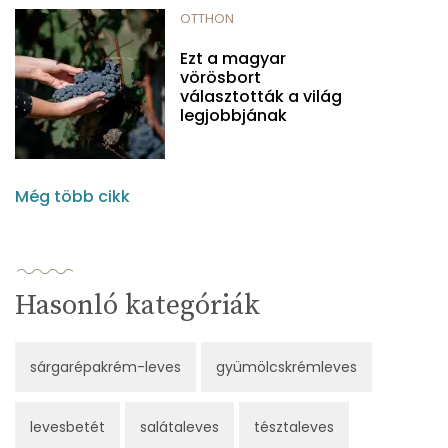
OTTHON
Ezt a magyar
vörösbort
választották a világ
legjobbjának
Még több cikk
Hasonló kategóriák
sárgarépakrém-leves
gyümölcskrémleves
levesbetét
salátaleves
tésztaleves