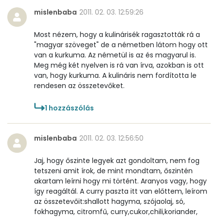
mislenbaba
2011. 02. 03. 12:59:26
Most nézem, hogy a kulinárisék ragasztották rá a
"magyar szöveget" de a németben látom hogy ott
van a kurkuma. Az németül is az és magyarul is.
Meg még két nyelven is rá van írva, azokban is ott
van, hogy kurkuma. A kulináris nem fordította le
rendesen az összetevőket.
1
hozzászólás
mislenbaba
2011. 02. 03. 12:56:50
Jaj, hogy őszinte legyek azt gondoltam, nem fog
tetszeni amit írok, de mint mondtam, őszintén
akartam leírni hogy mi történt. Aranyos vagy, hogy
így reagáltál. A curry paszta itt van előttem, leírom
az összetevőit:shallott hagyma, szójaolaj, só,
fokhagyma, citromfű, curry,cukor,chili,koriander,