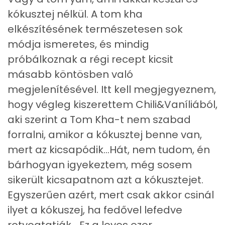
Likopin
0 micro
kókusztej nélkül. A tom kha
Lut-zea
0 micro
elkészítésének természetesen sok
módja ismeretes, és mindig
próbálkoznak a régi recept kicsit
Összesen
644 kcal
másabb köntösben való
megjelenítésével. Itt kell megjegyeznem,
hogy végleg kiszerettem Chili&Vaníliából,
aki szerint a Tom Kha-t nem szabad
forralni, amikor a kókusztej benne van,
mert az kicsapódik...Hát, nem tudom, én
bárhogyan igyekeztem, még sosem
sikerült kicsapatnom azt a kókusztejet.
Egyszerűen azért, mert csak akkor csinál
ilyet a kókuszej, ha fedővel lefedve
rotyogtatják....Ez a leves ezer