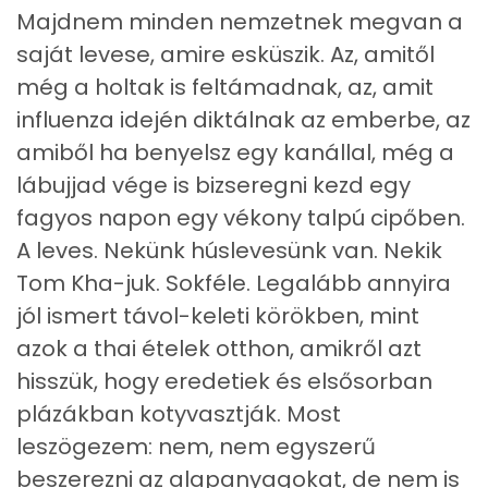
Majdnem minden nemzetnek megvan a
Koleszterin
38 mg
saját levese, amire esküszik. Az, amitől
még a holtak is feltámadnak, az, amit
Ásványi anyagok
influenza idején diktálnak az emberbe, az
amiből ha benyelsz egy kanállal, még a
Összesen
1468.6 g
lábujjad vége is bizseregni kezd egy
Cink
2 mg
fagyos napon egy vékony talpú cipőben.
A leves. Nekünk húslevesünk van. Nekik
Szelén
9 mg
Tom Kha-juk. Sokféle. Legalább annyira
Kálcium
68 mg
jól ismert távol-keleti körökben, mint
azok a thai ételek otthon, amikről azt
Vas
9 mg
hisszük, hogy eredetiek és elsősorban
Magnézium
152 mg
plázákban kotyvasztják. Most
leszögezem: nem, nem egyszerű
Foszfor
357 mg
beszerezni az alapanyagokat, de nem is