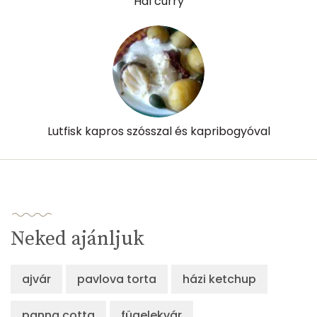
Hal curry
Niacin - B3 vitamin:
13 mg
Pantoténsav - B5 vitamin:
0 mg
Folsav - B9-vitamin:
48 micro
Kolin:
131 mg
Lutfisk kapros szósszal és kapribogyóval
Retinol - A vitamin:
110 micro
α-karotin
0 micro
β-karotin
574 micro
Neked ajánljuk
β-crypt
1 micro
ajvár
pavlova torta
házi ketchup
Likopin
0 micro
panna cotta
Lut-zea
fügelekvár
698 micro