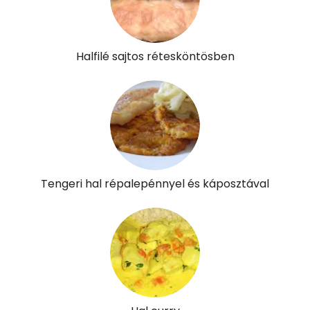
Összesen
0
A vitamin (RAE):
157 micro
Halfilé sajtos rétesköntösben
B6 vitamin:
1 mg
B12 Vitamin:
11 micro
E vitamin:
2 mg
C vitamin:
16 mg
Tengeri hal répalepénnyel és káposztával
D vitamin:
782 micro
K vitamin:
192 micro
Tiamin - B1 vitamin:
0 mg
Riboflavin - B2 vitamin:
1 mg