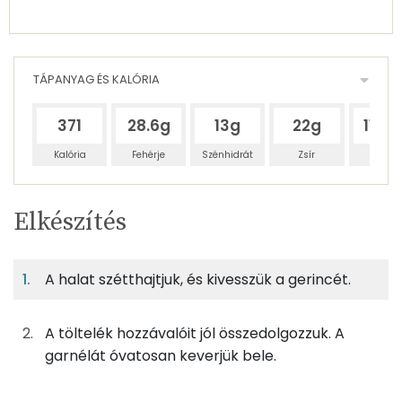
TÁPANYAG ÉS KALÓRIA
371
28.6g
13g
22g
115.5
Kalória
Fehérje
Szénhidrát
Zsír
Víz
Egy
4
100
Elkészítés
adagban
adagban
grammban
TÁPANYAGTARTALOM
A halat szétthajtjuk, és kivesszük a gerincét.
16%
7%
12%
Egy
4
100
Fehérje
Szénhidrát
Zsír
adagban
adagban
grammban
A töltelék hozzávalóit jól összedolgozzuk. A
16%
7%
12%
64%
garnélát óvatosan keverjük bele.
200g
makréla
246 kcal
Fehérje
Szénhidrát
Zsír
Víz
TOP ásványi anyagok
25g
kenyér
69 kcal