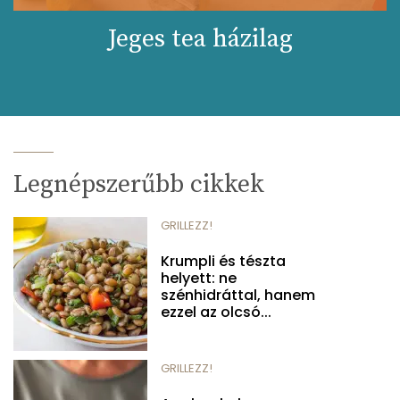
Jeges tea házilag
Legnépszerűbb cikkek
GRILLEZZ!
Krumpli és tészta
helyett: ne
szénhidráttal, hanem
ezzel az olcsó...
GRILLEZZ!