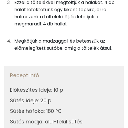
Ezzel a töltelékkel megtöltjük a halakat. 4 db
halat lefektetünk egy kikent tepsire, erre
Foszfor
11g
petrezselyem
4 kcal
halmozunk a töltelékből, és lefedjük a
Nátrium
megmaradt 4 db hallal.
1g
fokhagyma
1 kcal
Magnézium
0g
só
0 kcal
Megkötjük a madzaggal, és betesszük az
előmelegített sütőbe, amíg a töltelék átsül.
Kálcium
0g
bors
0 kcal
Szelén
14g
tojás
17 kcal
TOP vitaminok
Recept infó
13g
garnéla
9 kcal
Kolin:
Előkészítés ideje
:
10 p
4g
vaj
25 kcal
C vitamin:
Sütés ideje
:
20 p
Összesen
371 kcal
Sütés hőfoka
:
180 °C
Niacin - B3 vitamin:
Sütés módja
:
alul-felül sütés
E vitamin: