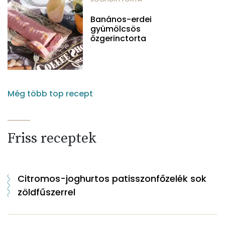
Banános-erdei
gyümölcsös
őzgerinctorta
Még több top recept
Friss receptek
Citromos-joghurtos patisszonfőzelék sok
zöldfűszerrel