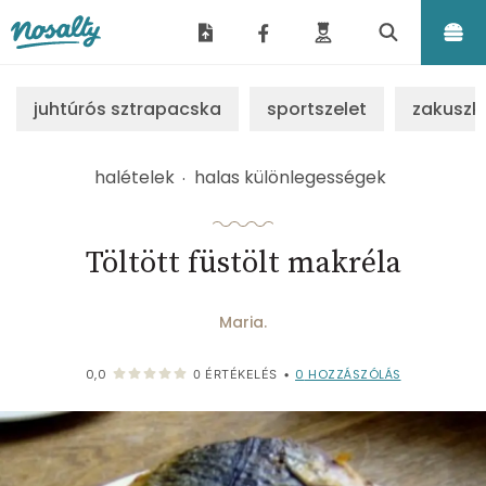
Nosalty
juhtúrós sztrapacska
sportszelet
zakuszk
halételek
halas különlegességek
Töltött füstölt makréla
Maria.
0
HOZZÁSZÓLÁS
0,0
0
ÉRTÉKELÉS
•