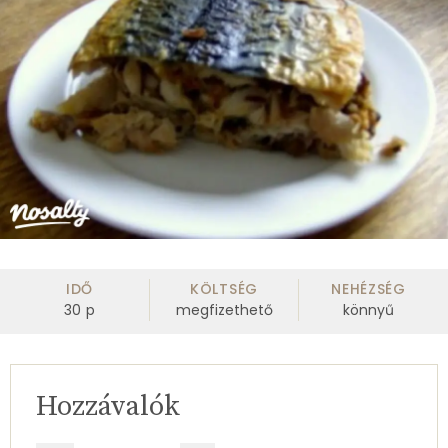
IDŐ
KÖLTSÉG
NEHÉZSÉG
30
p
megfizethető
könnyű
Hozzávalók