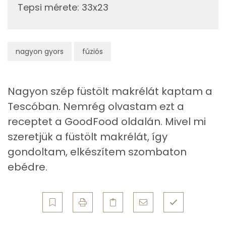
Tepsi mérete
:
33x23
D vitamin:
Fehérje
nagyon gyors
fúziós
Összesen
28.6 g
Nagyon szép füstölt makrélát kaptam a
Zsír
Tescóban. Nemrég olvastam ezt a
receptet a GoodFood oldalán. Mivel mi
Összesen
22 g
szeretjük a füstölt makrélát, így
Telített zsírsav
6 g
gondoltam, elkészítem szombaton
ebédre.
Egyszeresen telítetlen zsírsav:
8 g
Többszörösen telítetlen zsírsav
5 g
Koleszterin
152 mg