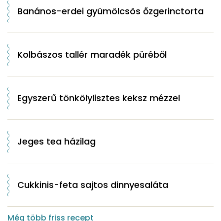
Banános-erdei gyümölcsös őzgerinctorta
Kolbászos tallér maradék püréből
Egyszerű tönkölylisztes keksz mézzel
Jeges tea házilag
Cukkinis-feta sajtos dinnyesaláta
Még több friss recept