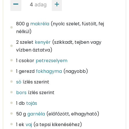
adag
800 g
makréla
(nyolc szelet, füstölt, fej
nélkül)
2 szelet
kenyér
(szikkadt, tejben vagy
vízben áztatva)
1 csokor
petrezselyem
1 gerezd
fokhagyma
(nagyobb)
só
ízlés szerint
bors
ízlés szerint
1 db
tojás
50 g
garnéla
(előfőzött, elhagyható)
1 ek
vaj
(a tepsi kikenéséhez)