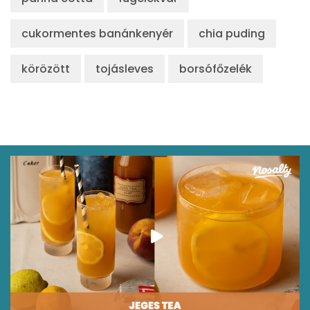
cukormentes banánkenyér
chia puding
Összesen
371 kcal
körözött
tojásleves
borsófőzelék