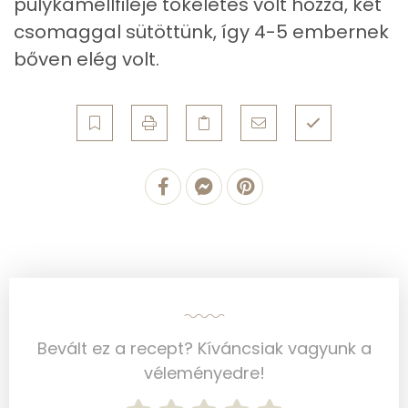
Foszfor
553 mg
pulykamellfiléje tökéletes volt hozzá, két
csomaggal sütöttünk, így 4-5 embernek
Nátrium
632 mg
bőven elég volt.
Réz
0 mg
Mangán
0 mg
Szénhidrát
Összesen
39.1 g
Cukor
18 mg
Élelmi rost
6 mg
Bevált ez a recept? Kíváncsiak vagyunk a
Víz
véleményedre!
Összesen
378.8 g