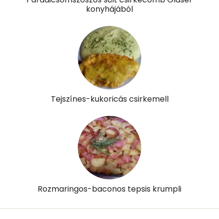
konyhájából
Likopin
1 micro
Lut-zea
1285 micro
Összesen
559 kcal
Tejszínes-kukoricás csirkemell
Rozmaringos-baconos tepsis krumpli