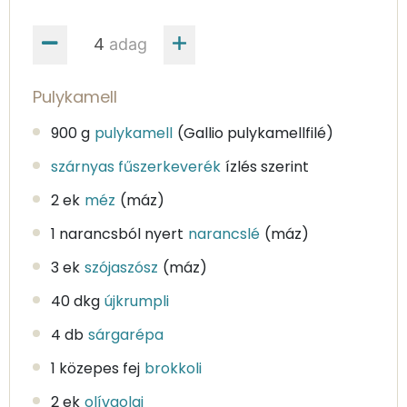
adag
Pulykamell
900 g
pulykamell
(Gallio pulykamellfilé)
szárnyas fűszerkeverék
ízlés szerint
2 ek
méz
(máz)
1 narancsból nyert
narancslé
(máz)
3 ek
szójaszósz
(máz)
40 dkg
újkrumpli
4 db
sárgarépa
1 közepes fej
brokkoli
2 ek
olívaolaj