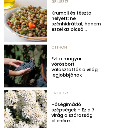
GRILLEZZ!
Krumpli és tészta
helyett: ne
szénhidráttal, hanem
ezzel az olcsó...
OTTHON
Ezt a magyar
vörösbort
választották a világ
legjobbjának
GRILLEZZ!
Hőségimádó
szépségek – Ez a 7
virág a szárazság
ellenére...