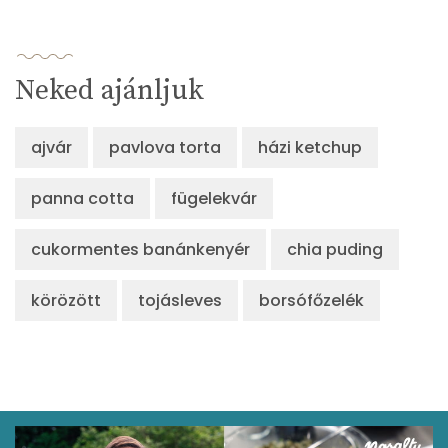
Neked ajánljuk
ajvár
pavlova torta
házi ketchup
panna cotta
fügelekvár
cukormentes banánkenyér
chia puding
körözött
tojásleves
borsófőzelék