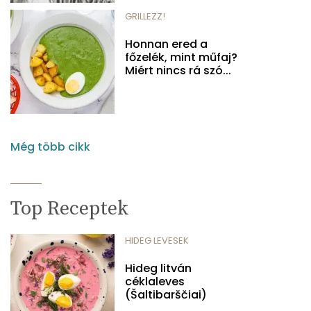
GRILLEZZ!
Honnan ered a
főzelék, mint műfaj?
Miért nincs rá szó...
Még több cikk
Top Receptek
HIDEG LEVESEK
Hideg litván
céklaleves
(Šaltibarščiai)