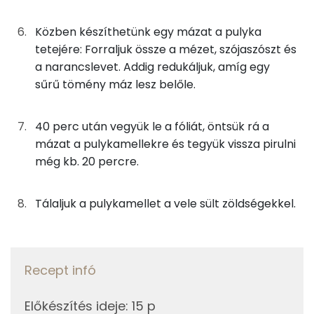
Niacin - B3 vitamin:
0g
só
0 kcal
Közben készíthetünk egy mázat a pulyka
tetejére: Forraljuk össze a mézet, szójaszószt és
β-karotin
0g
bors
0 kcal
a narancslevet. Addig redukáljuk, amíg egy
α-karotin
sűrű tömény máz lesz belőle.
Összesen
559 kcal
Fehérje
40 perc után vegyük le a fóliát, öntsük rá a
mázat a pulykamellekre és tegyük vissza pirulni
Összesen
54.7 g
még kb. 20 percre.
Zsír
Tálaljuk a pulykamellet a vele sült zöldségekkel.
Összesen
20.4 g
Telített zsírsav
5 g
Recept infó
Egyszeresen telítetlen zsírsav:
9 g
Előkészítés ideje
:
15 p