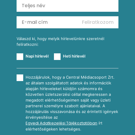
Ratatouille
Almás-kéksajtos kukoricasaláta
Köretek
Mexikói kukoricasaláta
Reggeli receptek
Feliratkozom
További receptkategóriák
Válaszd ki, hogy melyik hírlevelünkre szeretnél
felíratkozni:
Napi hírlevél
Heti hírlevél
Hozzájárulok, hogy a Central Médiacsoport Zrt.
az általam szolgáltatott adatok és információk
alapján hírleveleket küldjön számomra és
közvetlen üzletszerzési céllal megkeressen a
megadott elérhetőségeimen saját vagy üzleti
partnerei személyre szabott ajánlataival. A
hozzájárulás visszavonása és az érintetti igények
érvényesítése az
Egyedi Adatkezelési Tájékoztatóban
írt
elérhetőségeken lehetséges.