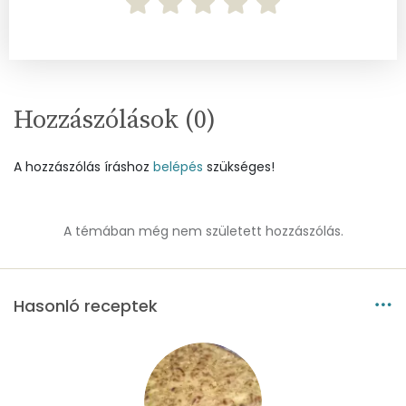
Vitaminok
Összesen
0
Hozzászólások (
0
)
A vitamin (RAE):
625 micro
A hozzászólás íráshoz
belépés
szükséges!
B6 vitamin:
2 mg
B12 Vitamin:
1 micro
A témában még nem született hozzászólás.
E vitamin:
2 mg
C vitamin:
95 mg
Hasonló receptek
D vitamin:
0 micro
K vitamin:
91 micro