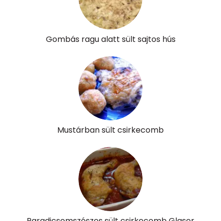
Tiamin - B1 vitamin:
0 mg
Riboflavin - B2 vitamin:
0 mg
Gombás ragu alatt sült sajtos hús
Niacin - B3 vitamin:
14 mg
Pantoténsav - B5 vitamin:
0 mg
Folsav - B9-vitamin:
96 micro
Kolin:
35 mg
Mustárban sült csirkecomb
Retinol - A vitamin:
5 micro
α-karotin
2496 micro
β-karotin
6182 micro
β-crypt
34 micro
Paradicsomszószos sült csirkecomb Glaser