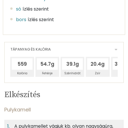
só
ízlés szerint
bors
ízlés szerint
TÁPANYAG ÉS KALÓRIA
559
54.7g
39.1g
20.4g
378.
Kalória
Fehérje
Szénhidrát
Zsír
Víz
Egy
4
100
Elkészítés
adagban
adagban
grammban
TÁPANYAGTARTALOM
Pulykamell
11%
8%
4%
Egy
4
100
Fehérje
Szénhidrát
Zsír
adagban
adagban
grammban
A pulykamellet vágjuk kb. olyan nagyságúra,