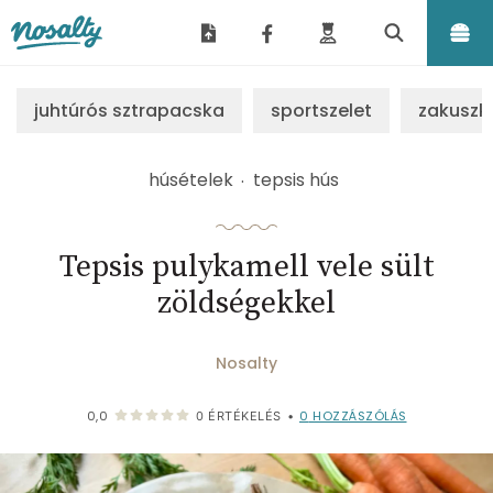
Nosalty
juhtúrós sztrapacska
sportszelet
zakuszk
húsételek
tepsis hús
Tepsis pulykamell vele sült
zöldségekkel
Nosalty
0
HOZZÁSZÓLÁS
0,0
0
ÉRTÉKELÉS
•