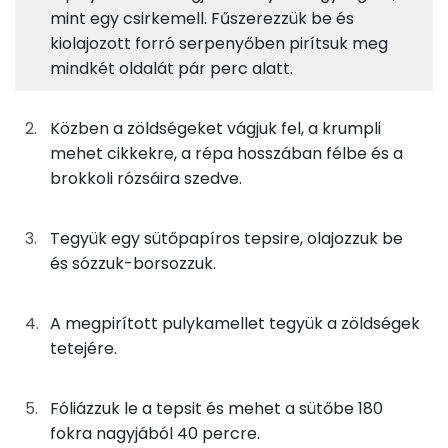
mint egy csirkemell. Fűszerezzük be és
Pulykamell
11%
8%
4%
77%
kiolajozott forró serpenyőben pirítsuk meg
Fehérje
Szénhidrát
Zsír
Víz
225g
pulykamell
353 kcal
mindkét oldalát pár perc alatt.
TOP ásványi anyagok
0g
szárnyas fűszerkeverék
0 kcal
Nátrium
Közben a zöldségeket vágjuk fel, a krumpli
mehet cikkekre, a répa hosszában félbe és a
13g
méz
38 kcal
Foszfor
brokkoli rózsáira szedve.
23g
narancslé
11 kcal
Kálcium
Tegyük egy sütőpapíros tepsire, olajozzuk be
8g
szójaszósz
5 kcal
Magnézium
és sózzuk-borsozzuk.
100g
újkrumpli
62 kcal
Szelén
A megpirított pulykamellet tegyük a zöldségek
80g
sárgarépa
29 kcal
TOP vitaminok
tetejére.
C vitamin:
125g
brokkoli
26 kcal
Fóliázzuk le a tepsit és mehet a sütőbe 180
Kolin:
fokra nagyjából 40 percre.
4g
olívaolaj
35 kcal