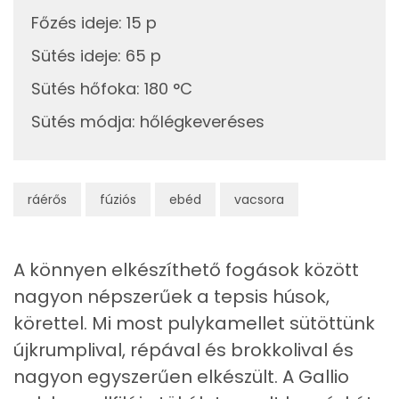
Többszörösen telítetlen zsírsav
4 g
Főzés ideje
:
15 p
Sütés ideje
:
65 p
Koleszterin
146 mg
Sütés hőfoka
:
180 °C
Ásványi anyagok
Sütés módja
:
hőlégkeveréses
Összesen
1453.3 g
Cink
4 mg
ráérős
fúziós
ebéd
vacsora
Szelén
53 mg
A könnyen elkészíthető fogások között
Kálcium
103 mg
nagyon népszerűek a tepsis húsok,
Vas
4 mg
körettel. Mi most pulykamellet sütöttünk
újkrumplival, répával és brokkolival és
Magnézium
102 mg
nagyon egyszerűen elkészült. A Gallio