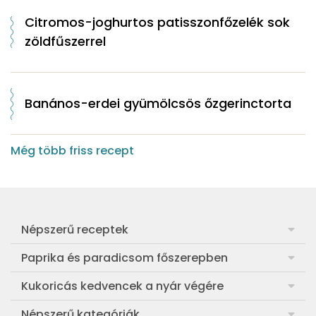
Citromos-joghurtos patisszonfőzelék sok
zöldfűszerrel
Banános-erdei gyümölcsös őzgerinctorta
Még több friss recept
Népszerű receptek
Frankfurti leves
Paprika és paradicsom főszerepben
Egyszerű muffin
Pan con Tomate
Kukoricás kedvencek a nyár végére
Aranygaluska
Paradicsom és paprika eltevése télre
Legfinomabb főtt kukorica
Népszerű kategóriák