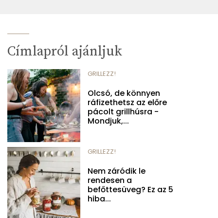
Címlapról ajánljuk
GRILLEZZ!
Olcsó, de könnyen
ráfizethetsz az előre
pácolt grillhúsra -
Mondjuk,...
GRILLEZZ!
Nem záródik le
rendesen a
befőttesüveg? Ez az 5
hiba...