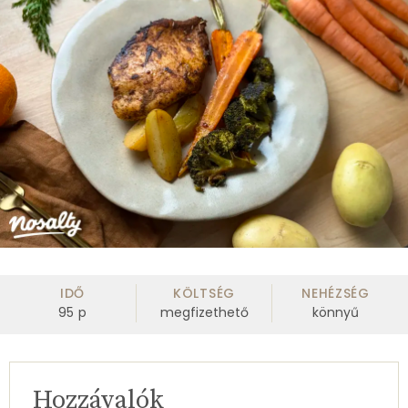
IDŐ
KÖLTSÉG
NEHÉZSÉG
95
p
megfizethető
könnyű
Hozzávalók