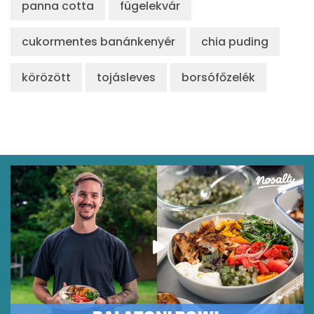
panna cotta
fügelekvár
cukormentes banánkenyér
chia puding
körözött
tojásleves
borsófőzelék