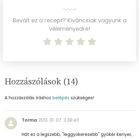
B6 vitamin:
0 mg
B12 Vitamin:
0 micro
Bevált ez a recept? Kíváncsiak vagyunk a
véleményedre!
E vitamin:
1 mg
C vitamin:
0 mg
D vitamin:
0 micro
K vitamin:
2 micro
Hozzászólások (
14
)
Tiamin - B1 vitamin:
0 mg
A hozzászólás íráshoz
belépés
szükséges!
Riboflavin - B2 vitamin:
0 mg
Niacin - B3 vitamin:
3 mg
Torma
2013. 01. 07. 3:38:40
Pantoténsav - B5 vitamin:
0 mg
Hát ez a legszebb, "leggyokeresebb" gyökér kenyer,