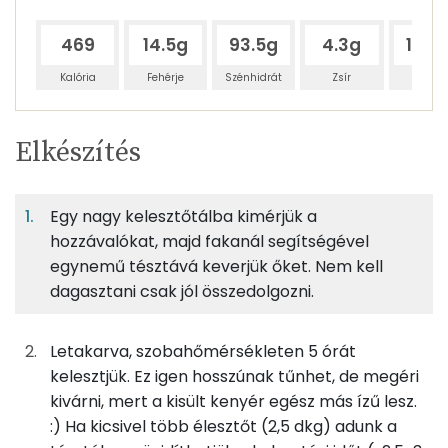
469
14.5g
93.5g
4.3g
119.7
Kalória
Fehérje
Szénhidrát
Zsír
Víz
Egy
4
100
Elkészítés
adagban
adagban
grammban
TÁPANYAGTARTALOM
Egy nagy kelesztőtálba kimérjük a
6%
40%
2%
Egy
4
100
Fehérje
Szénhidrát
Zsír
adagban
adagban
grammban
hozzávalókat, majd fakanál segítségével
egynemű tésztává keverjük őket. Nem kell
dagasztani csak jól összedolgozni.
6%
40%
2%
52%
88g
kenyérliszt bl80
316 kcal
Fehérje
Szénhidrát
Zsír
Víz
TOP ásványi anyagok
38g
graham-liszt
125 kcal
Letakarva, szobahőmérsékleten 5 órát
kelesztjük. Ez igen hosszúnak tűnhet, de megéri
Nátrium
100g
víz
0 kcal
kivárni, mert a kisült kenyér egész más ízű lesz.
:) Ha kicsivel több élesztőt (2,5 dkg) adunk a
Foszfor
5g
friss élesztő
5 kcal