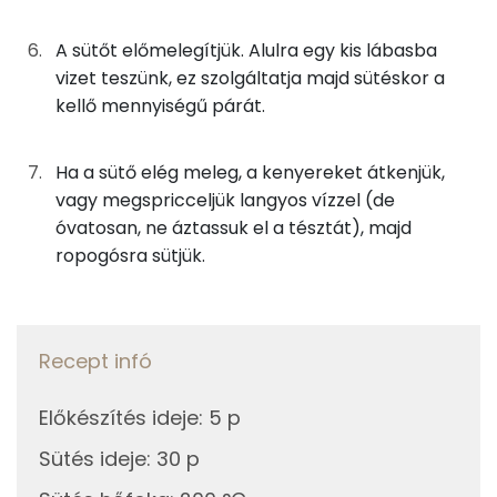
Fehérje
Összesen
14.5 g
A sütőt előmelegítjük. Alulra egy kis lábasba
vizet teszünk, ez szolgáltatja majd sütéskor a
kellő mennyiségű párát.
Zsír
Összesen
4.3 g
Ha a sütő elég meleg, a kenyereket átkenjük,
vagy megspricceljük langyos vízzel (de
Telített zsírsav
1 g
óvatosan, ne áztassuk el a tésztát), majd
ropogósra sütjük.
Egyszeresen telítetlen zsírsav:
2 g
Többszörösen telítetlen zsírsav
1 g
Recept infó
Koleszterin
0 mg
Előkészítés ideje
:
5 p
Ásványi anyagok
Sütés ideje
:
30 p
Összesen
1733.8 g