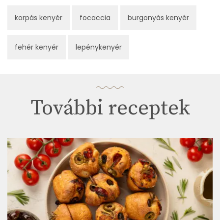
korpás kenyér
focaccia
burgonyás kenyér
fehér kenyér
lepénykenyér
További receptek