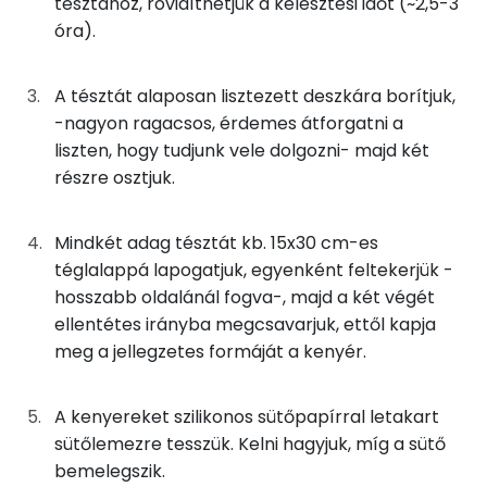
tésztához, rövidíthetjük a kelesztési időt (~2,5-3
óra).
Magnézium
2g
olívaolaj
18 kcal
Szelén
4g
só
0 kcal
A tésztát alaposan lisztezett deszkára borítjuk,
-nagyon ragacsos, érdemes átforgatni a
Kálcium
1g
cukor
5 kcal
liszten, hogy tudjunk vele dolgozni- majd két
részre osztjuk.
TOP vitaminok
Összesen
469 kcal
Kolin:
Mindkét adag tésztát kb. 15x30 cm-es
téglalappá lapogatjuk, egyenként feltekerjük -
Niacin - B3 vitamin:
hosszabb oldalánál fogva-, majd a két végét
E vitamin:
ellentétes irányba megcsavarjuk, ettől kapja
meg a jellegzetes formáját a kenyér.
Tiamin - B1 vitamin:
A kenyereket szilikonos sütőpapírral letakart
Riboflavin - B2 vitamin:
sütőlemezre tesszük. Kelni hagyjuk, míg a sütő
bemelegszik.