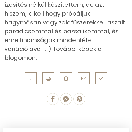
ízesítés nélkül készítettem, de azt
Szénhidrát
hiszem, ki kell hogy próbáljuk
Összesen
93.5 g
hagymásan vagy zöldfűszerekkel, aszalt
paradicsommal és bazsalikommal, és
Cukor
2 mg
eme finomságok mindenféle
Élelmi rost
7 mg
variációjával... :) További képek a
blogomon.
Víz
Összesen
119.7 g
Vitaminok
Összesen
0
A vitamin (RAE):
0 micro