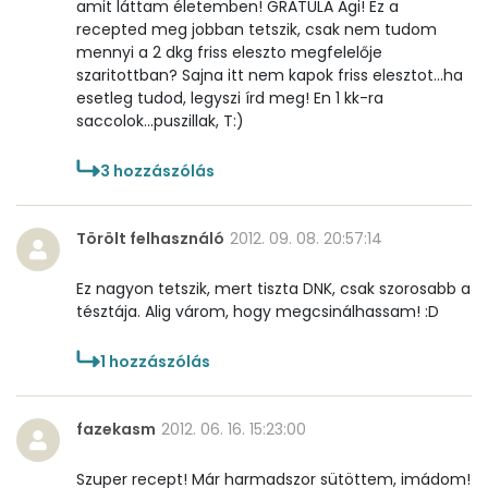
amit láttam életemben! GRATULA Agi! Ez a
recepted meg jobban tetszik, csak nem tudom
Folsav - B9-vitamin:
79 micro
mennyi a 2 dkg friss eleszto megfelelője
szaritottban? Sajna itt nem kapok friss elesztot...ha
Kolin:
22 mg
esetleg tudod, legyszi írd meg! En 1 kk-ra
saccolok...puszillak, T:)
Retinol - A vitamin:
0 micro
3
hozzászólás
α-karotin
0 micro
β-karotin
3 micro
Törölt felhasználó
2012. 09. 08. 20:57:14
β-crypt
0 micro
Ez nagyon tetszik, mert tiszta DNK, csak szorosabb a
tésztája. Alig várom, hogy megcsinálhassam! :D
Likopin
0 micro
1
hozzászólás
Lut-zea
152 micro
fazekasm
2012. 06. 16. 15:23:00
Összesen
469 kcal
Szuper recept! Már harmadszor sütöttem, imádom!