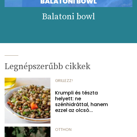
Balatoni bowl
Legnépszerűbb cikkek
GRILLEZZ!
Krumpli és tészta
helyett: ne
szénhidráttal, hanem
ezzel az olcsó...
OTTHON