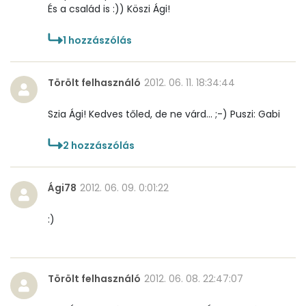
És a család is :)) Köszi Ági!
1
hozzászólás
Törölt felhasználó
2012. 06. 11. 18:34:44
Szia Ági! Kedves tőled, de ne várd... ;-) Puszi: Gabi
2
hozzászólás
Ági78
2012. 06. 09. 0:01:22
:)
Törölt felhasználó
2012. 06. 08. 22:47:07