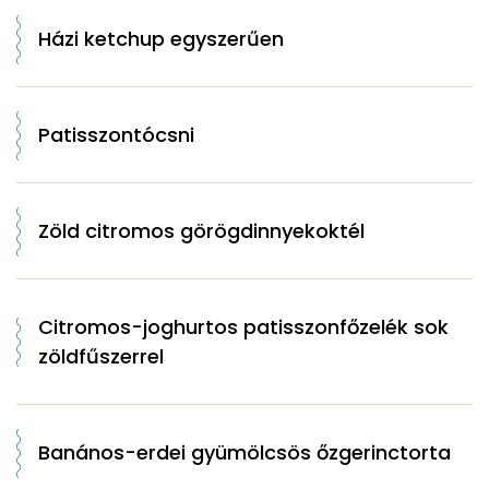
Házi ketchup egyszerűen
Patisszontócsni
Zöld citromos görögdinnyekoktél
Citromos-joghurtos patisszonfőzelék sok
zöldfűszerrel
Banános-erdei gyümölcsös őzgerinctorta