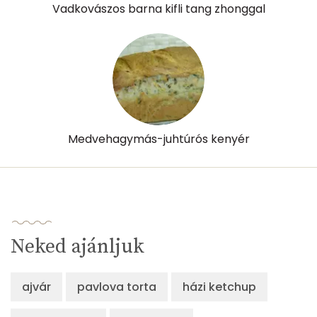
Vadkovászos barna kifli tang zhonggal
Medvehagymás-juhtúrós kenyér
Neked ajánljuk
ajvár
pavlova torta
házi ketchup