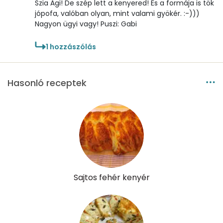
Szia Ági! De szép lett a kenyered! És a formája is tök
jópofa, valóban olyan, mint valami gyökér. :-)))
Nagyon ügyi vagy! Puszi: Gabi
1
hozzászólás
Hasonló receptek
Sajtos fehér kenyér