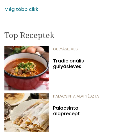
Még több cikk
Top Receptek
GULYÁSLEVES
Tradicionális
gulyásleves
PALACSINTA ALAPTÉSZTA
Palacsinta
alaprecept