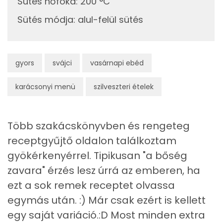
Sütés hőfoka
:
200 °C
Sütés módja
:
alul-felül sütés
Cink
2 mg
Szelén
40 mg
gyors
svájci
vasárnapi ebéd
Kálcium
30 mg
karácsonyi menü
szilveszteri ételek
Vas
2 mg
Magnézium
69 mg
Több szakácskönyvben és rengeteg
Foszfor
223 mg
receptgyűjtő oldalon találkoztam
gyökérkenyérrel. Tipikusan "a bőség
Nátrium
1365 mg
zavara" érzés lesz úrrá az emberen, ha
Réz
0 mg
ezt a sok remek receptet olvassa
egymás után. :) Már csak ezért is kellett
Mangán
2 mg
egy saját variáció.:D Most minden extra