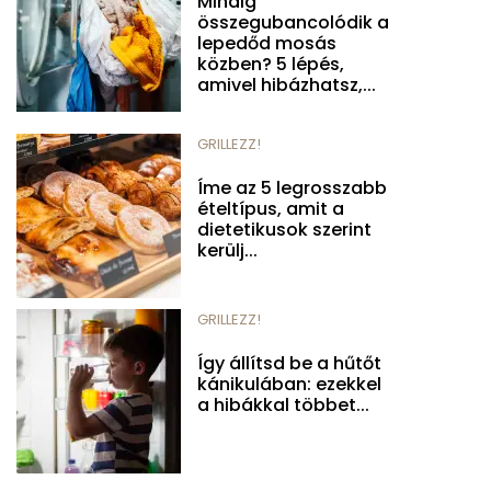
Mindig
összegubancolódik a
lepedőd mosás
közben? 5 lépés,
amivel hibázhatsz,...
GRILLEZZ!
Íme az 5 legrosszabb
ételtípus, amit a
dietetikusok szerint
kerülj...
GRILLEZZ!
Így állítsd be a hűtőt
kánikulában: ezekkel
a hibákkal többet...