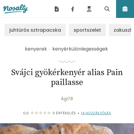
Nosalty
juhtúrós sztrapacska
sportszelet
zakuszk
kenyerek
kenyérkülönlegességek
Svájci gyökérkenyér alias Pain
paillasse
Ági78
14
HOZZÁSZÓLÁS
0,0
0
ÉRTÉKELÉS
•