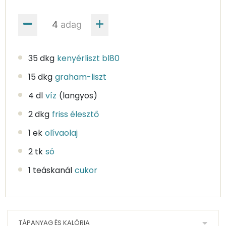
adag
35 dkg
kenyérliszt bl80
15 dkg
graham-liszt
4 dl
víz
(langyos)
2 dkg
friss élesztő
1 ek
olívaolaj
2 tk
só
1 teáskanál
cukor
TÁPANYAG ÉS KALÓRIA