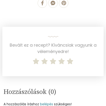
Koleszterin
46 mg
Ásványi anyagok
Összesen
463.9 g
Bevált ez a recept? Kíváncsiak vagyunk a
Cink
1 mg
véleményedre!
Szelén
11 mg
Kálcium
120 mg
Vas
2 mg
Magnézium
35 mg
Hozzászólások (
0
)
Foszfor
185 mg
A hozzászólás íráshoz
belépés
szükséges!