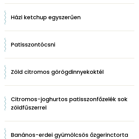
Házi ketchup egyszerűen
Patisszontócsni
Zöld citromos görögdinnyekoktél
Citromos-joghurtos patisszonfőzelék sok
zöldfűszerrel
Banános-erdei gyümölcsös őzgerinctorta