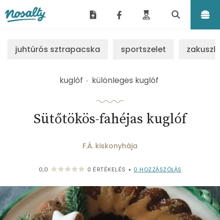
Nosalty
juhtúrós sztrapacska
sportszelet
zakuszk
kuglóf
különleges kuglóf
Sütőtökös-fahéjas kuglóf
F.Á. kiskonyhája
0
HOZZÁSZÓLÁS
0,0
0
ÉRTÉKELÉS
•