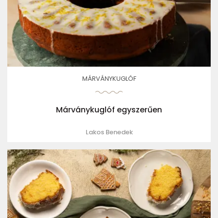
MÁRVÁNYKUGLÓF
Márványkuglóf egyszerűen
Lakos Benedek