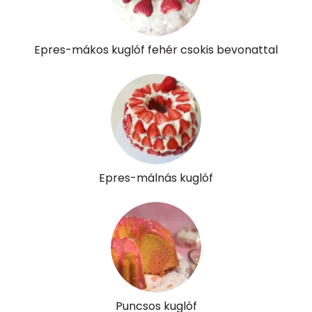
Vitaminok
Epres-mákos kuglóf fehér csokis bevonattal
Összesen
0
A vitamin (RAE):
159 micro
B6 vitamin:
0 mg
B12 Vitamin:
0 micro
Epres-málnás kuglóf
E vitamin:
1 mg
C vitamin:
7 mg
D vitamin:
10 micro
K vitamin:
1 micro
Puncsos kuglóf
Tiamin - B1 vitamin:
0 mg