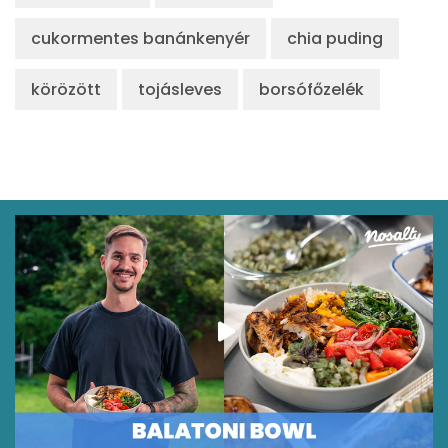
Likopin
0 micro
cukormentes banánkenyér
chia puding
Lut-zea
68 micro
körözött
tojásleves
borsófőzelék
Összesen
369 kcal