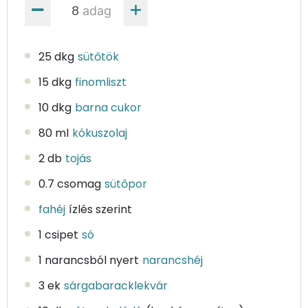
adag
25 dkg
sütőtök
15 dkg
finomliszt
10 dkg
barna cukor
80 ml
kókuszolaj
2 db
tojás
0.7 csomag
sütőpor
fahéj
ízlés szerint
1 csipet
só
1 narancsból nyert
narancshéj
3 ek
sárgabaracklekvár