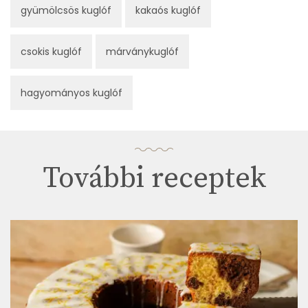
gyümölcsös kuglóf
kakaós kuglóf
csokis kuglóf
márványkuglóf
hagyományos kuglóf
További receptek