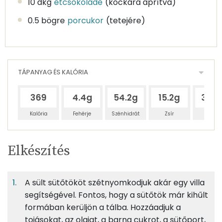
10 dkg
étcsokoládé
(kockára aprítva)
0.5 bögre
porcukor
(tetejére)
TÁPANYAG ÉS KALÓRIA
369
4.4g
54.2g
15.2g
37.3
Kalória
Fehérje
Szénhidrát
Zsír
Víz
Egy
8
100
Elkészítés
adagban
adagban
grammban
TÁPANYAGTARTALOM
A sült sütőtököt szétnyomkodjuk akár egy villa
4%
49%
14%
Egy
8
100
Fehérje
Szénhidrát
Zsír
adagban
adagban
grammban
segítségével. Fontos, hogy a sütőtök már kihűlt
formában kerüljön a tálba. Hozzáadjuk a
tojásokat, az olajat, a barna cukrot, a sütőport,
4%
49%
14%
34%