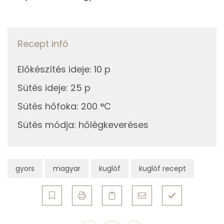
13g
étcsokoládé
68 kcal
β-crypt
11g
porcukor
44 kcal
Recept infó
Niacin - B3 vitamin:
Összesen
369 kcal
Előkészítés ideje
:
10 p
Fehérje
Sütés ideje
:
25 p
Összesen
4.4 g
Sütés hőfoka
:
200 °C
Sütés módja
:
hőlégkeveréses
Zsír
Összesen
15.2 g
gyors
magyar
kuglóf
kuglóf recept
Telített zsírsav
11 g
Egyszeresen telítetlen zsírsav:
2 g
Többszörösen telítetlen zsírsav
1 g