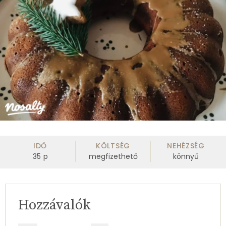
IDŐ
KÖLTSÉG
NEHÉZSÉG
35
p
megfizethető
könnyű
Hozzávalók