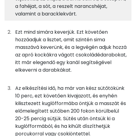
31g
sütőtök
12 kcal
Fehérje
Szénhidrát
Zsír
Víz
a fahéjat, a sót, a reszelt narancshéjat,
valamint a baracklekvárt.
TOP ásványi anyagok
19g
finomliszt
68 kcal
Foszfor
13g
barna cukor
48 kcal
Ezt mind simára keverjük. Ezt követően
hozzáadjuk a lisztet, amit szintén sima
Kálcium
10g
kókuszolaj
89 kcal
masszává keverünk, és a legvégén adjuk hozzá
az apró kockákra vágott csokoládédarabokat,
Nátrium
14g
tojás
17 kcal
itt már elegendő egy kanál segítségével
Magnézium
elkeverni a darabkákat.
1g
sütőpor
1 kcal
Szelén
0g
fahéj
0 kcal
Az elkészítési idő, ha már van kész sütőtökünk
10 perc, ezt követően kivajazott, és enyhén
TOP vitaminok
0g
só
0 kcal
kilisztezett kuglófformába öntjük a masszát és
Kolin:
előmelegített sütőben 200 fokon körülbelül
1g
narancshéj
1 kcal
20-25 percig sütjük. Sütés után öntsük ki a
C vitamin:
kuglófformából, és ha kihűlt díszíthetjük
8g
sárgabaracklekvár
21 kcal
porcukorral vagy csokiöntettel.
β-karotin