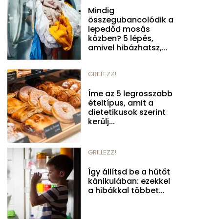
Mindig
összegubancolódik a
lepedőd mosás
közben? 5 lépés,
amivel hibázhatsz,...
GRILLEZZ!
Íme az 5 legrosszabb
ételtípus, amit a
dietetikusok szerint
kerülj...
GRILLEZZ!
Így állítsd be a hűtőt
kánikulában: ezekkel
a hibákkal többet...