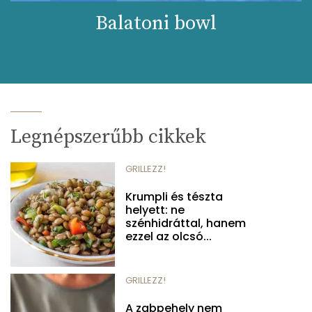
Balatoni bowl
Legnépszerűbb cikkek
GRILLEZZ!
Krumpli és tészta
helyett: ne
szénhidráttal, hanem
ezzel az olcsó...
GRILLEZZ!
A zabpehely nem