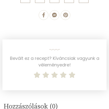
Zsír
Összesen
17.8 g
Telített zsírsav
3 g
Egyszeresen telítetlen zsírsav:
8 g
Többszörösen telítetlen zsírsav
6 g
Bevált ez a recept? Kíváncsiak vagyunk a
Koleszterin
0 mg
véleményedre!
Ásványi anyagok
Összesen
358.1 g
Cink
1 mg
Hozzászólások (
0
)