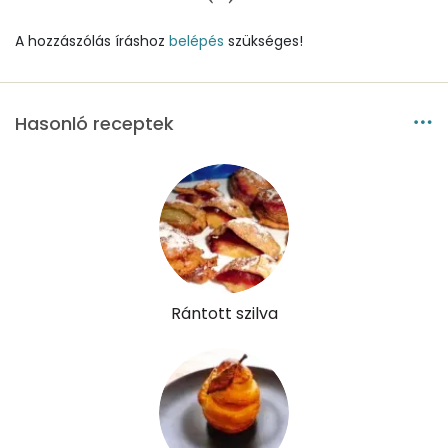
Szelén
2 mg
A hozzászólás íráshoz
belépés
szükséges!
Kálcium
144 mg
Vas
1 mg
Hasonló receptek
Magnézium
80 mg
Foszfor
120 mg
Nátrium
8 mg
Réz
0 mg
Rántott szilva
Mangán
1 mg
Szénhidrát
Összesen
97.3 g