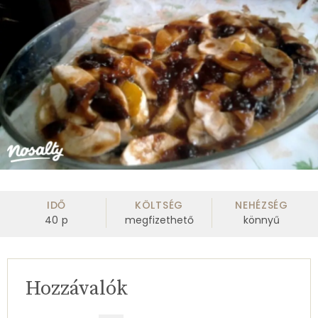
IDŐ
KÖLTSÉG
NEHÉZSÉG
40
p
megfizethető
könnyű
Hozzávalók