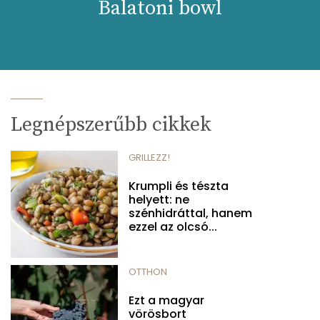
Balatoni bowl
Legnépszerűbb cikkek
GRILLEZZ!
Krumpli és tészta
helyett: ne
szénhidráttal, hanem
ezzel az olcsó...
OTTHON
Ezt a magyar
vörösbort