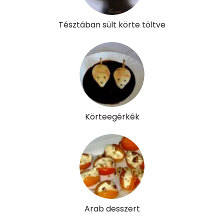
Cukor
68 mg
Tésztában sült körte töltve
Élelmi rost
16 mg
Víz
Összesen
521.3 g
Körteegérkék
Vitaminok
Összesen
0
A vitamin (RAE):
199 micro
B6 vitamin:
1 mg
Arab desszert
B12 Vitamin:
0 micro