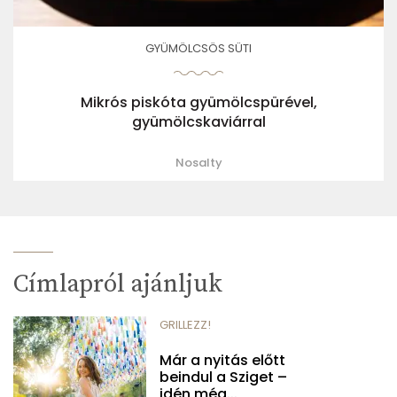
GYÜMÖLCSÖS SÜTI
Mikrós piskóta gyümölcspürével,
gyümölcskaviárral
Nosalty
Címlapról ajánljuk
GRILLEZZ!
Már a nyitás előtt
beindul a Sziget –
idén még...