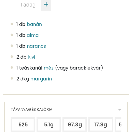
adag
1 db
banán
1 db
alma
1 db
narancs
2 db
kivi
1 teáskanál
méz
(vagy baracklekvár)
2 dkg
margarin
TÁPANYAG ÉS KALÓRIA
525
5.1g
97.3g
17.8g
521.