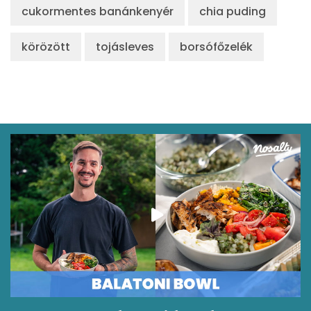
Kolin:
46 mg
cukormentes banánkenyér
chia puding
Retinol - A vitamin:
154 micro
körözött
tojásleves
borsófőzelék
α-karotin
45 micro
β-karotin
409 micro
β-crypt
240 micro
Likopin
0 micro
Lut-zea
504 micro
Összesen
525 kcal