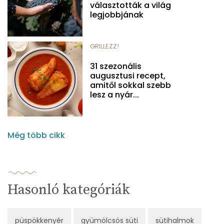
választották a világ
legjobbjának
GRILLEZZ!
31 szezonális
augusztusi recept,
amitől sokkal szebb
lesz a nyár...
Még több cikk
Hasonló kategóriák
püspökkenyér
gyümölcsös süti
sütihalmok