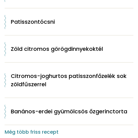
Patisszontócsni
Zöld citromos görögdinnyekoktél
Citromos-joghurtos patisszonfőzelék sok
zöldfűszerrel
Banános-erdei gyümölcsös őzgerinctorta
Még több friss recept