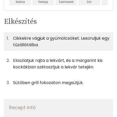
Kalória
Fehérje
Szénhidrát
Zsír
Víz
Egy
1
100
Elkészítés
adagban
adagban
grammban
TÁPANYAGTARTALOM
Cikkekre vágjuk a gyümölcsöket. Lesoruljuk egy
1%
15%
3%
Egy
1
100
Fehérje
Szénhidrát
Zsír
adagban
adagban
grammban
tűzállótálba.
1%
15%
3%
81%
Eloszlatjuk rajta a lekvárt, és a margarint kis
150g
banán
85 kcal
Fehérje
Szénhidrát
Zsír
Víz
kockákban szétosztjuk a lekvár tetején.
TOP ásványi anyagok
200g
alma
94 kcal
Sütőben grill fokozaton megsütjük.
Kálcium
260g
narancs
89 kcal
Foszfor
200g
kivi
93 kcal
Recept infó
Magnézium
7g
méz
21 kcal