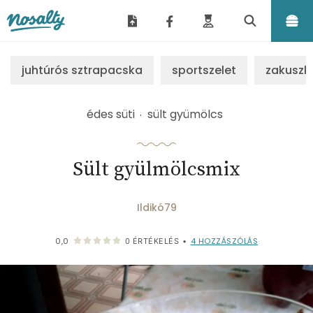
Nosalty
juhtúrós sztrapacska
sportszelet
zakuszk
édes süti
sült gyümölcs
Sült gyülmölcsmix
Ildikó79
4
HOZZÁSZÓLÁS
0,0
0
ÉRTÉKELÉS
•