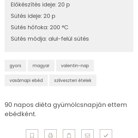
Nátrium
Előkészítés ideje
:
20 p
20g
margarin
143 kcal
Sütés ideje
:
20 p
Szelén
Összesen
525 kcal
Sütés hőfoka
:
200 °C
TOP vitaminok
Sütés módja
:
alul-felül sütés
C vitamin:
Kolin:
gyors
magyar
valentin-nap
E vitamin:
vasárnapi ebéd
szilveszteri ételek
Niacin - B3 vitamin:
B6 vitamin:
90 napos diéta gyümölcsnapján ettem
ebédként.
Fehérje
Összesen
5.1 g