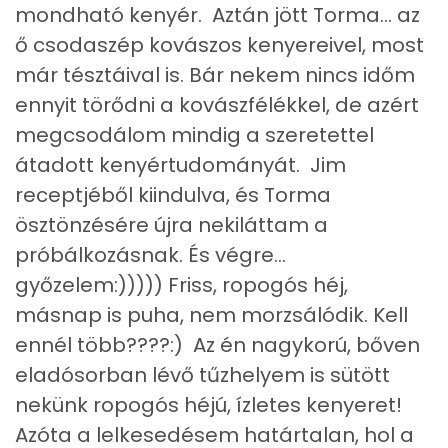
mondható kenyér. Aztán jött Torma... az
Szénhidrát
ő csodaszép kovászos kenyereivel, most
Összesen
83.5 g
már tésztáival is. Bár nekem nincs időm
ennyit törődni a kovászfélékkel, de azért
Cukor
2 mg
megcsodálom mindig a szeretettel
átadott kenyértudományát. Jim
Élelmi rost
4 mg
receptjéből kiindulva, és Torma
ösztönzésére újra nekiláttam a
Víz
próbálkozásnak. És végre...
Összesen
93.6 g
győzelem:))))) Friss, ropogós héj,
másnap is puha, nem morzsálódik. Kell
Vitaminok
ennél több????:) Az én nagykorú, bőven
eladósorban lévő tűzhelyem is sütött
Összesen
0
nekünk ropogós héjú, ízletes kenyeret!
A vitamin (RAE):
32 micro
Azóta a lelkesedésem határtalan, hol a