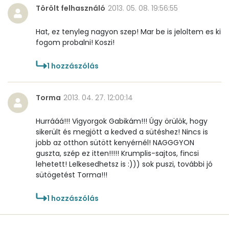
Törölt felhasználó
2013. 05. 08. 19:56:55
Hat, ez tenyleg nagyon szep! Mar be is jeloltem es ki
fogom probalni! Koszi!
1
hozzászólás
Torma
2013. 04. 27. 12:00:14
Hurrááá!!! Vigyorgok Gabikám!!! Úgy örülök, hogy
sikerült és megjött a kedved a sütéshez! Nincs is
jobb az otthon sütött kenyérnél! NAGGGYON
guszta, szép ez itten!!!!! Krumplis-sajtos, fincsi
lehetett! Lelkesedhetsz is :))) sok puszi, további jó
sütögetést Torma!!!
1
hozzászólás