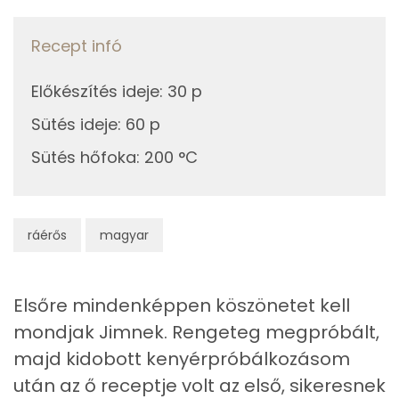
Cink
2 mg
Recept infó
Szelén
36 mg
Előkészítés ideje
:
30 p
Kálcium
87 mg
Sütés ideje
:
60 p
Sütés hőfoka
:
200 °C
Vas
2 mg
Magnézium
34 mg
ráérős
magyar
Foszfor
178 mg
Nátrium
681 mg
Elsőre mindenképpen köszönetet kell
Réz
0 mg
mondjak Jimnek. Rengeteg megpróbált,
majd kidobott kenyérpróbálkozásom
Mangán
1 mg
után az ő receptje volt az első, sikeresnek