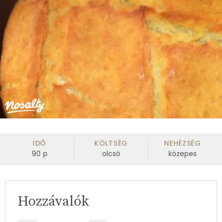
IDŐ
KÖLTSÉG
NEHÉZSÉG
90
p
olcsó
közepes
Hozzávalók