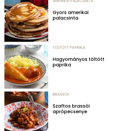
AMERIKAI PALACSINTA
Gyors amerikai
palacsinta
TÖLTÖTT PAPRIKA
Hagyományos töltött
paprika
BRASSÓI
Szaftos brassói
aprópecsenye