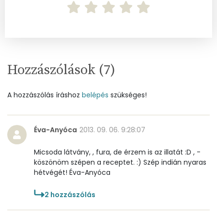
Folsav - B9-vitamin:
72 micro
Kolin:
17 mg
Retinol - A vitamin:
31 micro
Hozzászólások (
7
)
α-karotin
0 micro
A hozzászólás íráshoz
belépés
szükséges!
β-karotin
3 micro
β-crypt
0 micro
Éva-Anyóca
2013. 09. 06. 9:28:07
Likopin
0 micro
Micsoda látvány, , fura, de érzem is az illatát :D , -
köszönöm szépen a receptet. :) Szép indián nyaras
Lut-zea
21 micro
hétvégét! Éva-Anyóca
2
hozzászólás
Összesen
488 kcal