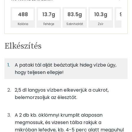
488
13.7g
83.5g
10.3g
93.6
Kalória
Fehérje
Szénhidrát
Zsír
Víz
Egy
5
100
Elkészítés
adagban
adagban
grammban
TÁPANYAGTARTALOM
A pataki tál alját beáztatjuk hideg vízbe úgy,
7%
42%
5%
Egy
5
100
Fehérje
Szénhidrát
Zsír
adagban
adagban
grammban
hogy teljesen ellepje!
7%
42%
5%
47%
2,5 dl langyos vízben elkeverjük a cukrot,
50g
víz
0 kcal
Fehérje
Szénhidrát
Zsír
Víz
belemorzsoljuk az élesztőt.
TOP ásványi anyagok
5g
friss élesztő
5 kcal
A 2 db kb. öklömnyi krumplit alaposan
Nátrium
1g
cukor
4 kcal
megmossuk, és vizesen tálba rakjuk a
Foszfor
mikróban lefedve, kb. 4-5 perc alatt megpuhul
6g
olívaolaj
57 kcal