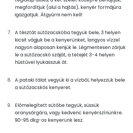
Fehérje
megfordítjuk (alul a hajtás), kenyér formájúra
Összesen
13.7 g
igazgatjuk. Átgyúrni nem kell!
A tésztát sütőzacskóba tegyük bele, 3 helyen
Zsír
kicsit vágjuk be a kenyerünket, langyos vízzel
Összesen
10.3 g
nagyon alaposan kenjük le. Légmentesen zárjuk
le a sütőzacskó száját, a tetejét 3-4 helyen
Telített zsírsav
3 g
hústűvel lyukasszuk át.
Egyszeresen telítetlen zsírsav:
6 g
A pataki tálat vegyük ki a vízből, helyezzük bele
Többszörösen telítetlen zsírsav
1 g
a sütőzacskós kenyeret.
Koleszterin
12 mg
Előmelegített sütőbe tegyük, süssük
aranysárgára, vagy kedvenc kenyérszínünkre.
Ásványi anyagok
90-95 dkg-os kenyerünk lesz.
Összesen
1019.2 g