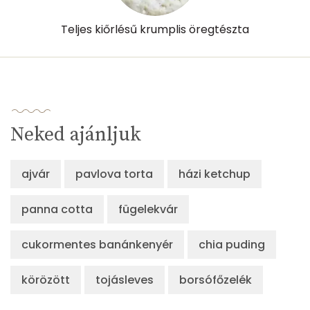
Teljes kiőrlésű krumplis öregtészta
Neked ajánljuk
ajvár
pavlova torta
házi ketchup
panna cotta
fügelekvár
cukormentes banánkenyér
chia puding
körözött
tojásleves
borsófőzelék