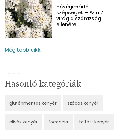
Hőségimádó
szépségek – Ez a 7
virág a szárazság
ellenére...
Még több cikk
Hasonló kategóriák
gluténmentes kenyér
szódás kenyér
olivás kenyér
focaccia
töltött kenyér