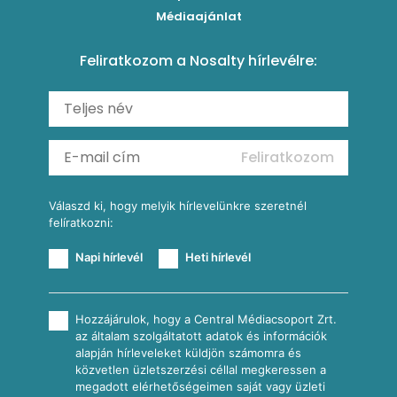
Sült paprikás alfredo
Kukoricás tortilla
Torták
Médiaajánlat
Amerikai palacsinta
Paprikás-juhtúrós hajtovány
Csirkés-kukoricás pite
Tésztareceptek
Feliratkozom a Nosalty hírlevélre:
Carbonara
Shakshuka
Mexikói húsleves kukorica salsával
Saláták
Ratatouille
Almás-kéksajtos kukoricasaláta
Köretek
Mexikói kukoricasaláta
Reggeli receptek
Feliratkozom
További receptkategóriák
Válaszd ki, hogy melyik hírlevelünkre szeretnél
felíratkozni:
Napi hírlevél
Heti hírlevél
Hozzájárulok, hogy a Central Médiacsoport Zrt.
az általam szolgáltatott adatok és információk
alapján hírleveleket küldjön számomra és
közvetlen üzletszerzési céllal megkeressen a
megadott elérhetőségeimen saját vagy üzleti