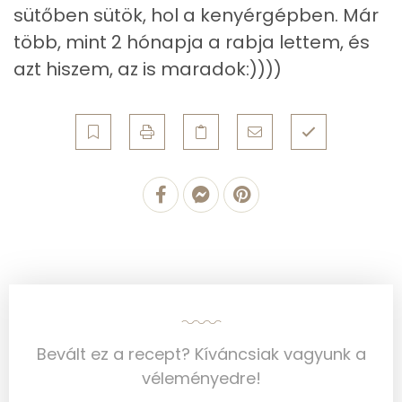
sütőben sütök, hol a kenyérgépben. Már
B6 vitamin:
0 mg
több, mint 2 hónapja a rabja lettem, és
B12 Vitamin:
0 micro
azt hiszem, az is maradok:))))
E vitamin:
1 mg
C vitamin:
6 mg
D vitamin:
2 micro
K vitamin:
5 micro
Tiamin - B1 vitamin:
0 mg
Riboflavin - B2 vitamin:
0 mg
Niacin - B3 vitamin:
2 mg
Bevált ez a recept? Kíváncsiak vagyunk a
véleményedre!
Pantoténsav - B5 vitamin:
0 mg