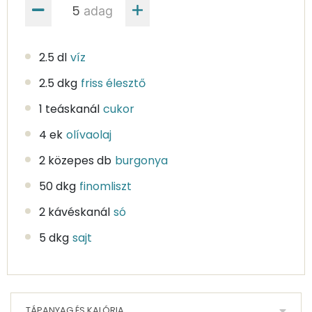
adag
2.5 dl
víz
2.5 dkg
friss élesztő
1 teáskanál
cukor
4 ek
olívaolaj
2 közepes db
burgonya
50 dkg
finomliszt
2 kávéskanál
só
5 dkg
sajt
TÁPANYAG ÉS KALÓRIA