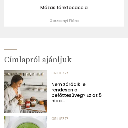
Mázas fánkfocaccia
Gerzsenyi Flóra
Címlapról ajánljuk
GRILLEZZ!
Nem záródik le
rendesen a
befőttesüveg? Ez az 5
hiba...
GRILLEZZ!