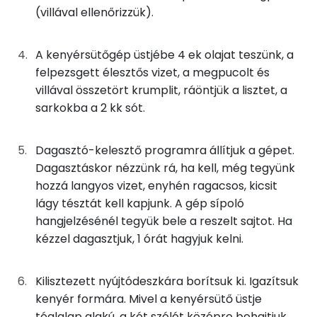
(villával ellenőrizzük).
Kálcium
40g
burgonya
23 kcal
A kenyérsütőgép üstjébe 4 ek olajat teszünk, a
Szelén
100g
finomliszt
364 kcal
felpezsgett élesztős vizet, a megpucolt és
Magnézium
villával összetört krumplit, ráöntjük a lisztet, a
2g
só
0 kcal
sarkokba a 2 kk sót.
TOP vitaminok
10g
sajt
35 kcal
Kolin:
Dagasztó-kelesztő programra állítjuk a gépet.
Dagasztáskor nézzünk rá, ha kell, még tegyünk
Összesen
488 kcal
C vitamin:
hozzá langyos vizet, enyhén ragacsos, kicsit
lágy tésztát kell kapjunk. A gép sípoló
Niacin - B3 vitamin:
hangjelzésénél tegyük bele a reszelt sajtot. Ha
kézzel dagasztjuk, 1 órát hagyjuk kelni.
E vitamin:
Tiamin - B1 vitamin:
Kilisztezett nyújtódeszkára borítsuk ki. Igazítsuk
kenyér formára. Mivel a kenyérsütő üstje
téglalap alakú, a két szélét középre behajtjuk,