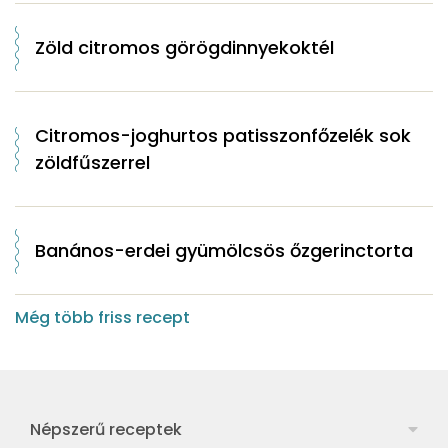
Zöld citromos görögdinnyekoktél
Citromos-joghurtos patisszonfőzelék sok
zöldfűszerrel
Banános-erdei gyümölcsös őzgerinctorta
Még több friss recept
Népszerű receptek