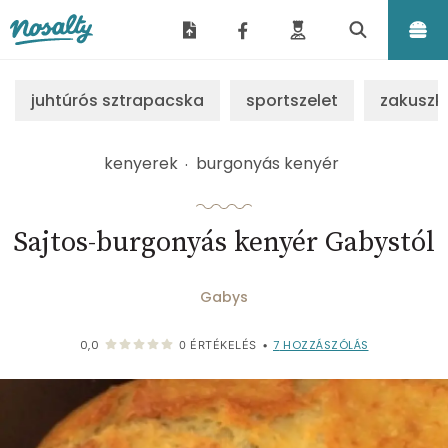
Nosalty
juhtúrós sztrapacska
sportszelet
zakuszk
kenyerek
burgonyás kenyér
Sajtos-burgonyás kenyér Gabystól
Gabys
7
HOZZÁSZÓLÁS
0,0
0
ÉRTÉKELÉS
•