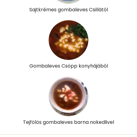
Sajtkrémes gombaleves Csillától
Lut-zea
419 micro
Összesen
158 kcal
Gombaleves Csöpp konyhájából
Tejfölös gombaleves barna nokedlivel