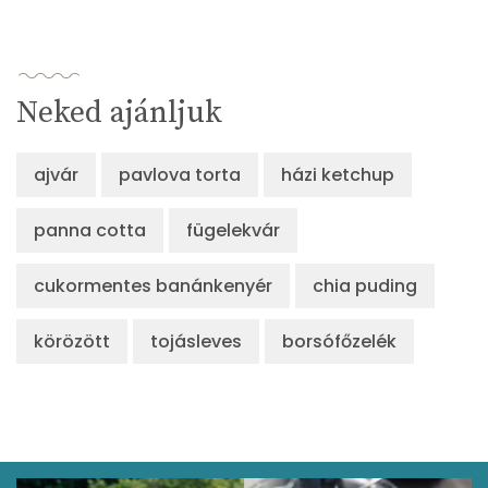
Neked ajánljuk
ajvár
pavlova torta
házi ketchup
panna cotta
fügelekvár
cukormentes banánkenyér
chia puding
körözött
tojásleves
borsófőzelék