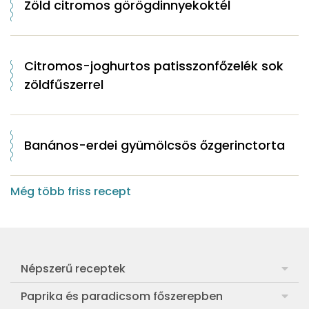
Zöld citromos görögdinnyekoktél
Citromos-joghurtos patisszonfőzelék sok
zöldfűszerrel
Banános-erdei gyümölcsös őzgerinctorta
Még több friss recept
Népszerű receptek
Frankfurti leves
Paprika és paradicsom főszerepben