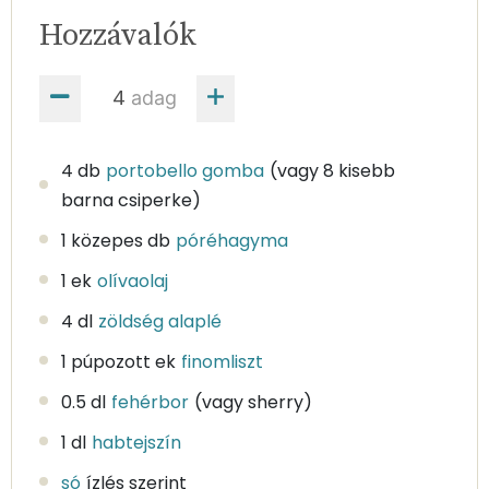
Hozzávalók
adag
4 db
portobello gomba
(vagy 8 kisebb
barna csiperke)
1 közepes db
póréhagyma
1 ek
olívaolaj
4 dl
zöldség alaplé
1 púpozott ek
finomliszt
0.5 dl
fehérbor
(vagy sherry)
1 dl
habtejszín
só
ízlés szerint