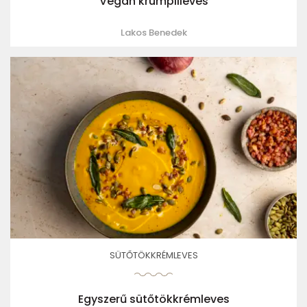
Vegán krumplileves
Lakos Benedek
SÜTŐTÖKKRÉMLEVES
Egyszerű sütőtökkrémleves