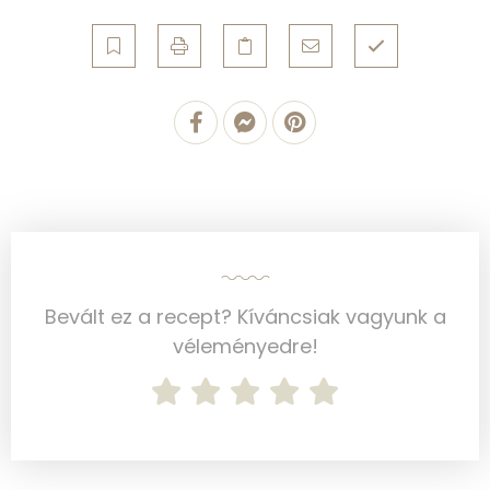
Nátrium
341 mg
Réz
0 mg
Mangán
0 mg
Szénhidrát
Összesen
11.3 g
Cukor
4 mg
Bevált ez a recept? Kíváncsiak vagyunk a
Élelmi rost
2 mg
véleményedre!
Víz
Összesen
123.9 g