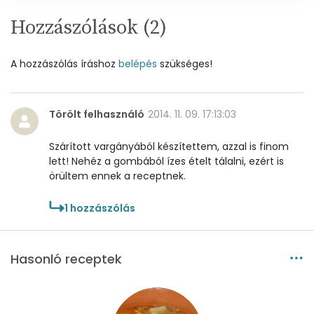
Vitaminok
Hozzászólások (
2
)
Összesen
0
A hozzászólás íráshoz
belépés
szükséges!
A vitamin (RAE):
88 micro
B6 vitamin:
0 mg
Törölt felhasználó
2014. 11. 09. 17:13:03
B12 Vitamin:
0 micro
Szárított vargányából készítettem, azzal is finom
lett! Nehéz a gombából ízes ételt tálalni, ezért is
E vitamin:
1 mg
örültem ennek a receptnek.
C vitamin:
3 mg
1
hozzászólás
D vitamin:
14 micro
Hasonló receptek
K vitamin:
12 micro
Tiamin - B1 vitamin:
0 mg