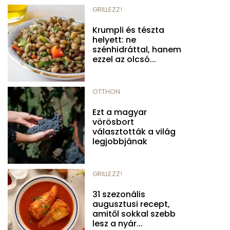
GRILLEZZ!
Krumpli és tészta
helyett: ne
szénhidráttal, hanem
ezzel az olcsó...
OTTHON
Ezt a magyar
vörösbort
választották a világ
legjobbjának
GRILLEZZ!
31 szezonális
augusztusi recept,
amitől sokkal szebb
lesz a nyár...