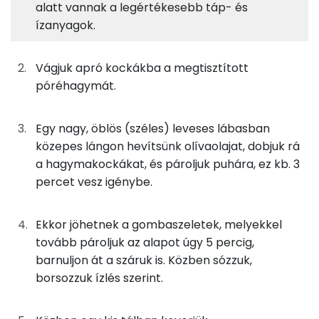
Fehérje
Szénhidrát
Zsír
Víz
alatt vannak a legértékesebb táp- és
ízanyagok.
TOP ásványi anyagok
50g
póréhagyma
13 kcal
Nátrium
2g
olívaolaj
18 kcal
Vágjuk apró kockákba a megtisztított
póréhagymát.
Foszfor
100g
zöldség alaplé
7 kcal
Kálcium
Egy nagy, öblös (széles) leveses lábasban
5g
finomliszt
18 kcal
közepes lángon hevítsünk olívaolajat, dobjuk rá
Szelén
13g
fehérbor
10 kcal
a hagymakockákat, és pároljuk puhára, ez kb. 3
percet vesz igénybe.
Magnézium
25g
habtejszín
73 kcal
TOP vitaminok
Ekkor jöhetnek a gombaszeletek, melyekkel
0g
só
0 kcal
tovább pároljuk az alapot úgy 5 percig,
Kolin:
barnuljon át a száruk is. Közben sózzuk,
0g
bors
0 kcal
borsozzuk ízlés szerint.
Niacin - B3 vitamin:
Összesen
158 kcal
C vitamin: