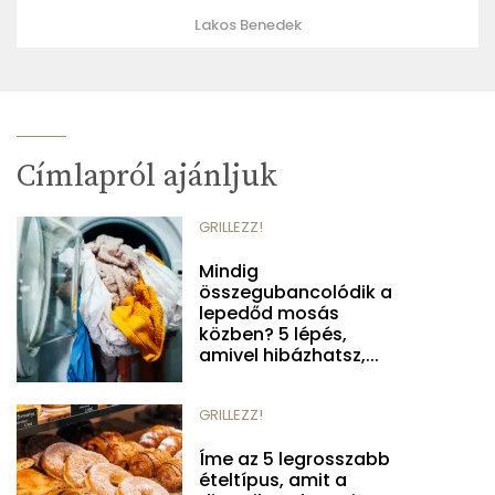
Lakos Benedek
Címlapról ajánljuk
GRILLEZZ!
Mindig
összegubancolódik a
lepedőd mosás
közben? 5 lépés,
amivel hibázhatsz,...
GRILLEZZ!
Íme az 5 legrosszabb
ételtípus, amit a