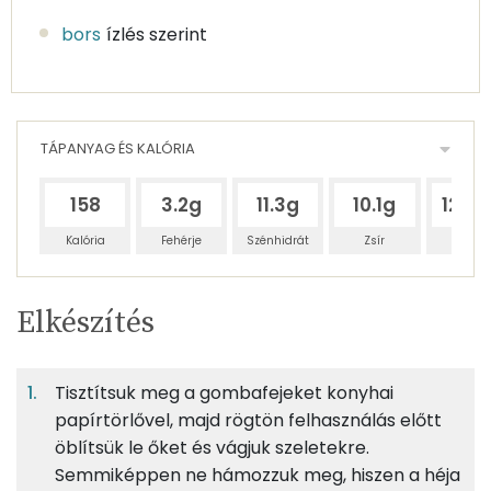
bors
ízlés szerint
TÁPANYAG ÉS KALÓRIA
158
3.2g
11.3g
10.1g
123.
Kalória
Fehérje
Szénhidrát
Zsír
Víz
Egy
4
100
Elkészítés
adagban
adagban
grammban
TÁPANYAGTARTALOM
Tisztítsuk meg a gombafejeket konyhai
2%
7%
7%
Egy
4
100
Fehérje
Szénhidrát
Zsír
adagban
adagban
grammban
papírtörlővel, majd rögtön felhasználás előtt
öblítsük le őket és vágjuk szeletekre.
Semmiképpen ne hámozzuk meg, hiszen a héja
2%
7%
7%
84%
87g
portobello gomba
19 kcal