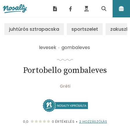
Nosalty
juhtúrós sztrapacska
sportszelet
zakuszk
levesek
gombaleves
Portobello gombaleves
Gréti
2
HOZZÁSZÓLÁS
0,0
0
ÉRTÉKELÉS
•