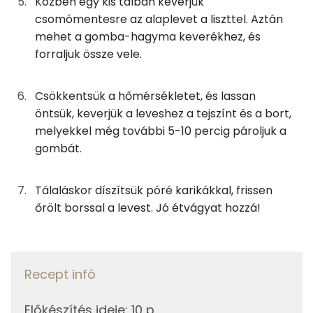
Közben egy kis tálban keverjük
csomómentesre az alaplevet a liszttel. Aztán
E vitamin:
mehet a gomba-hagyma keverékhez, és
forraljuk össze vele.
Lut-zea
Csökkentsük a hőmérsékletet, és lassan
Fehérje
öntsük, keverjük a leveshez a tejszínt és a bort,
Összesen
3.2 g
melyekkel még további 5-10 percig pároljuk a
gombát.
Zsír
Tálaláskor díszítsük póré karikákkal, frissen
Összesen
10.1 g
őrölt borssal a levest. Jó étvágyat hozzá!
Telített zsírsav
5 g
Egyszeresen telítetlen zsírsav:
4 g
Recept infó
Többszörösen telítetlen zsírsav
1 g
Előkészítés ideje
:
10 p