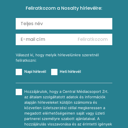
Csirkés-kukoricás pite
Tésztareceptek
Feliratkozom a Nosalty hírlevélre:
Carbonara
Shakshuka
Mexikói húsleves kukorica salsával
Saláták
Ratatouille
Almás-kéksajtos kukoricasaláta
Köretek
Mexikói kukoricasaláta
Reggeli receptek
Feliratkozom
További receptkategóriák
Válaszd ki, hogy melyik hírlevelünkre szeretnél
felíratkozni:
Napi hírlevél
Heti hírlevél
Hozzájárulok, hogy a Central Médiacsoport Zrt.
az általam szolgáltatott adatok és információk
alapján hírleveleket küldjön számomra és
közvetlen üzletszerzési céllal megkeressen a
megadott elérhetőségeimen saját vagy üzleti
partnerei személyre szabott ajánlataival. A
hozzájárulás visszavonása és az érintetti igények