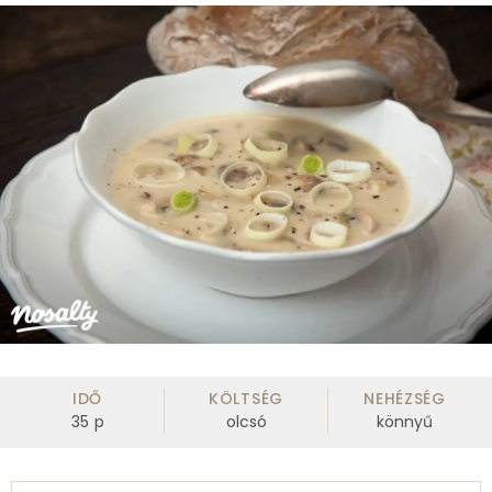
IDŐ
KÖLTSÉG
NEHÉZSÉG
35
p
olcsó
könnyű