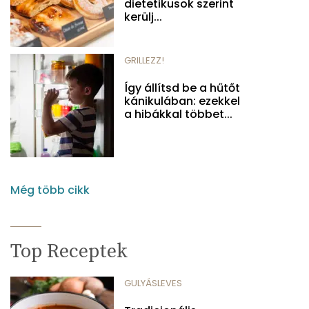
dietetikusok szerint
kerülj...
GRILLEZZ!
Így állítsd be a hűtőt
kánikulában: ezekkel
a hibákkal többet...
Még több cikk
Top Receptek
GULYÁSLEVES