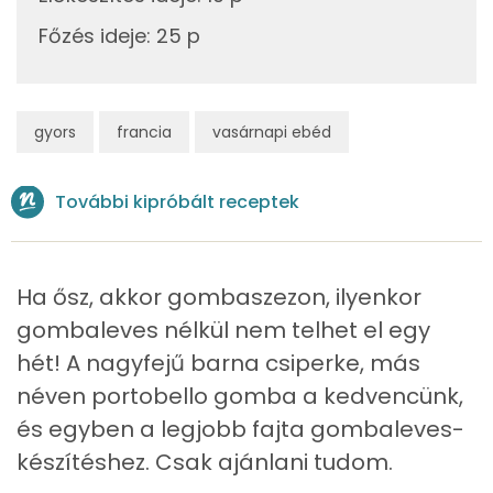
Koleszterin
28 mg
Főzés ideje
:
25 p
Ásványi anyagok
gyors
francia
vasárnapi ebéd
Összesen
527.6 g
Cink
1 mg
További kipróbált receptek
Szelén
18 mg
Ha ősz, akkor gombaszezon, ilyenkor
Kálcium
35 mg
gombaleves nélkül nem telhet el egy
Vas
1 mg
hét! A nagyfejű barna csiperke, más
néven portobello gomba a kedvencünk,
Magnézium
10 mg
és egyben a legjobb fajta gombaleves-
Foszfor
122 mg
készítéshez. Csak ajánlani tudom.