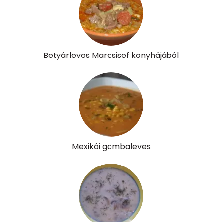
Riboflavin - B2 vitamin:
0 mg
Niacin - B3 vitamin:
4 mg
Betyárleves Marcsisef konyhájából
Pantoténsav - B5 vitamin:
0 mg
Folsav - B9-vitamin:
40 micro
Kolin:
25 mg
Retinol - A vitamin:
69 micro
Mexikói gombaleves
α-karotin
0 micro
β-karotin
235 micro
β-crypt
0 micro
Likopin
0 micro