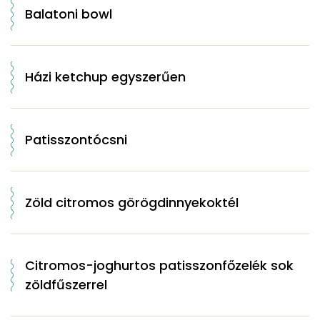
Balatoni bowl
Házi ketchup egyszerűen
Patisszontócsni
Zöld citromos görögdinnyekoktél
Citromos-joghurtos patisszonfőzelék sok
zöldfűszerrel