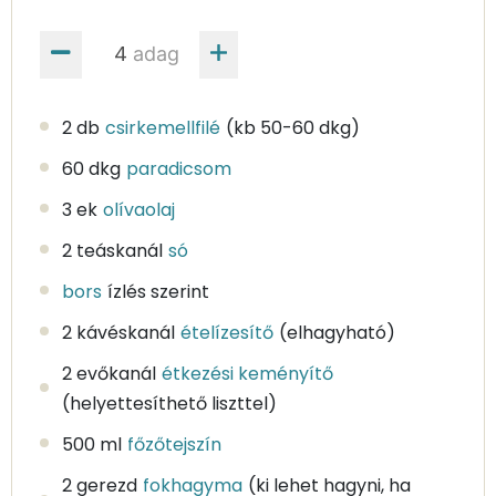
adag
2 db
csirkemellfilé
(kb 50-60 dkg)
60 dkg
paradicsom
3 ek
olívaolaj
2 teáskanál
só
bors
ízlés szerint
2 kávéskanál
ételízesítő
(elhagyható)
2 evőkanál
étkezési keményítő
(helyettesíthető liszttel)
500 ml
főzőtejszín
2 gerezd
fokhagyma
(ki lehet hagyni, ha