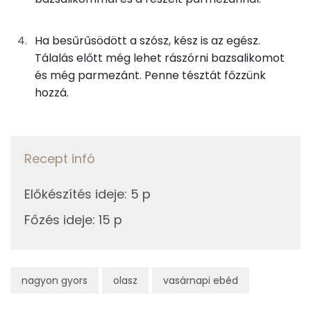
125g
főzőtejszín
164 kcal
Kolin:
Ha besűrűsödött a szósz, kész is az egész.
2g
fokhagyma
2 kcal
Tálalás előtt még lehet rászórni bazsalikomot
C vitamin:
6g
bazsalikom
1 kcal
és még parmezánt. Penne tésztát főzzünk
Niacin - B3 vitamin:
hozzá.
13g
parmezán sajt
49 kcal
Likopin
Összesen
460 kcal
E vitamin:
Recept infó
Előkészítés ideje
:
5 p
Fehérje
Főzés ideje
:
15 p
Összesen
35.3 g
Zsír
nagyon gyors
olasz
vasárnapi ebéd
Összesen
26.8 g