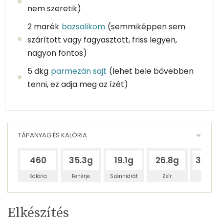
nem szeretik)
2 marék
bazsalikom
(semmiképpen sem
szárított vagy fagyasztott, friss legyen,
nagyon fontos)
5 dkg
parmezán sajt
(lehet bele bővebben
tenni, ez adja meg az ízét)
TÁPANYAG ÉS KALÓRIA
460
35.3g
19.1g
26.8g
336.
Kalória
Fehérje
Szénhidrát
Zsír
Víz
Egy
4
100
Elkészítés
adagban
adagban
grammban
TÁPANYAGTARTALOM