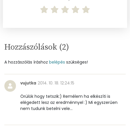
Vas
1 mg
Magnézium
70 mg
Foszfor
488 mg
Nátrium
1445 mg
Hozzászólások (
2
)
Réz
0 mg
A hozzászólás íráshoz
belépés
szükséges!
Mangán
0 mg
vujutka
2014. 10. 18. 12:24:15
Szénhidrát
Örülök hogy tetszik:) Remélem ha elkészíti is
Összesen
19.1 g
elégedett lesz az eredménnyel :) Mi egyszerűen
nem tudunk betelni vele...
Cukor
9 mg
Élelmi rost
2 mg