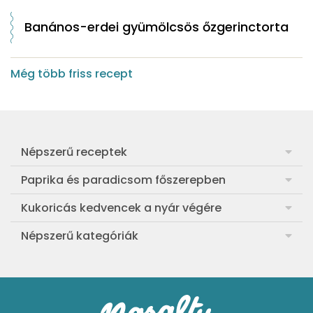
Banános-erdei gyümölcsös őzgerinctorta
Még több friss recept
Népszerű receptek
Frankfurti leves
Paprika és paradicsom főszerepben
Egyszerű muffin
Pan con Tomate
Kukoricás kedvencek a nyár végére
Aranygaluska
Paradicsom és paprika eltevése télre
Legfinomabb főtt kukorica
Népszerű kategóriák
Egyszerű paradicsomleves
Mézes-mascarponés sült paradicsom
Ropogós kukoricás fritters
Ebéd receptek
Egyszerű krumplifőzelék
Paradicsomos húsgombóc
Bang bang kukorica
Aprósütemények
Klasszikus madártej
Paradicsomos flat tart leveles tésztából
Szójás-vajas grillkukoricák
Sütemények