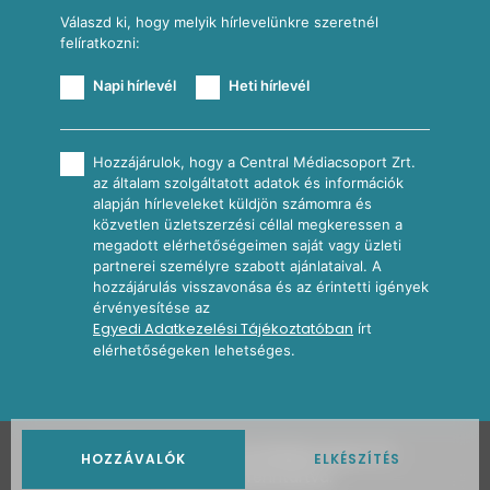
Válaszd ki, hogy melyik hírlevelünkre szeretnél
felíratkozni:
Napi hírlevél
Heti hírlevél
Hozzájárulok, hogy a Central Médiacsoport Zrt.
az általam szolgáltatott adatok és információk
alapján hírleveleket küldjön számomra és
közvetlen üzletszerzési céllal megkeressen a
megadott elérhetőségeimen saját vagy üzleti
partnerei személyre szabott ajánlataival. A
hozzájárulás visszavonása és az érintetti igények
érvényesítése az
Egyedi Adatkezelési Tájékoztatóban
írt
elérhetőségeken lehetséges.
2026
Nosalty · Central Médiacsoport Zrt.
HOZZÁVALÓK
ELKÉSZÍTÉS
Minden jog fenntartva.