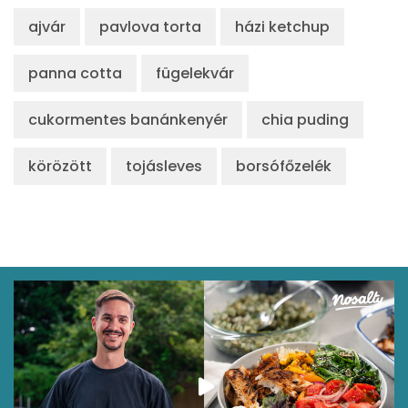
ajvár
pavlova torta
házi ketchup
panna cotta
fügelekvár
cukormentes banánkenyér
chia puding
körözött
tojásleves
borsófőzelék