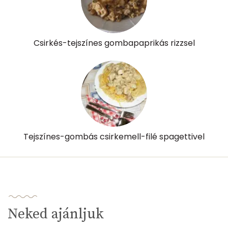
α-karotin
152 micro
β-karotin
898 micro
Csirkés-tejszínes gombapaprikás rizzsel
β-crypt
3 micro
Likopin
3860 micro
Lut-zea
524 micro
Összesen
460 kcal
Tejszínes-gombás csirkemell-filé spagettivel
Neked ajánljuk