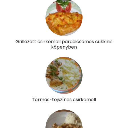
D vitamin:
6 micro
K vitamin:
42 micro
Tiamin - B1 vitamin:
0 mg
Grillezett csirkemell paradicsomos cukkinis
köpenyben
Riboflavin - B2 vitamin:
1 mg
Niacin - B3 vitamin:
12 mg
Pantoténsav - B5 vitamin:
0 mg
Folsav - B9-vitamin:
41 micro
Tormás-tejszínes csirkemell
Kolin:
129 mg
Retinol - A vitamin:
154 micro