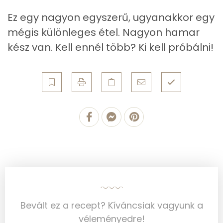
Telített zsírsav
12 g
Ez egy nagyon egyszerű, ugyanakkor egy
mégis különleges étel. Nagyon hamar
Egyszeresen telítetlen zsírsav:
10 g
kész van. Kell ennél több? Ki kell próbálni!
Többszörösen telítetlen zsírsav
2 g
Koleszterin
134 mg
Ásványi anyagok
Összesen
2356.1 g
Cink
2 mg
Szelén
33 mg
Bevált ez a recept? Kíváncsiak vagyunk a
Kálcium
316 mg
véleményedre!