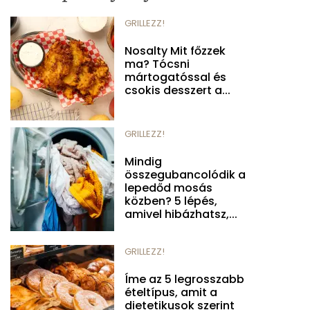
GRILLEZZ!
Nosalty Mit főzzek
ma? Tócsni
mártogatóssal és
csokis desszert a...
GRILLEZZ!
Mindig
összegubancolódik a
lepedőd mosás
közben? 5 lépés,
amivel hibázhatsz,...
GRILLEZZ!
Íme az 5 legrosszabb
ételtípus, amit a
dietetikusok szerint