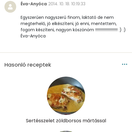
Éva-Anyóca
2014. 10. 18. 10:19:33
Víz
Egyszerűen nagyszerű finom, laktató de nem
megterhelő, jó elkészíteni, jó enni, mentettem,
Összesen
336.3 g
fogom készíteni, nagyon köszönöm !!!!!!!!!!!!!!!!!!! :) :)
Éva-Anyóca
Vitaminok
Összesen
0
Hasonló receptek
A vitamin (RAE):
236 micro
B6 vitamin:
1 mg
B12 Vitamin:
1 micro
E vitamin:
3 mg
Sertésszelet zöldborsos mártással
C vitamin:
23 mg