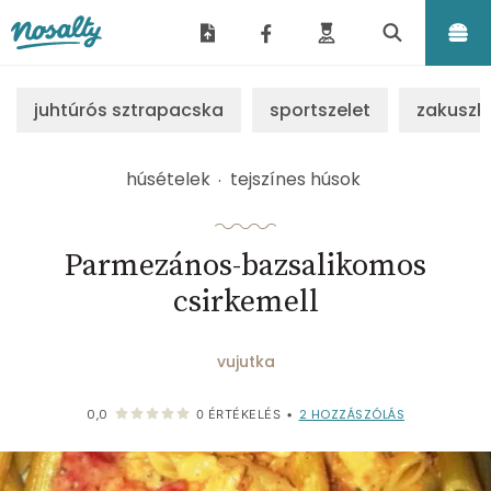
Nosalty
juhtúrós sztrapacska
sportszelet
zakuszk
húsételek
tejszínes húsok
Parmezános-bazsalikomos
csirkemell
vujutka
2
HOZZÁSZÓLÁS
0,0
0
ÉRTÉKELÉS
•