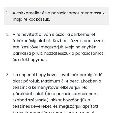
A csirkemellet és a paradicsomot megmossuk,
8%
5%
6%
Egy
4
100
Fehérje
Szénhidrát
Zsír
adagban
adagban
grammban
majd felkockázzuk.
8%
5%
6%
81%
A felhevített olíván először a csirkemellet
113g
csirkemellfilé
135 kcal
Fehérje
Szénhidrát
Zsír
Víz
fehéredésig pirítjuk. Közben sózzuk, borsozzuk,
TOP ásványi anyagok
150g
paradicsom
27 kcal
ételízesítővel megszórjuk. Majd ha enyhén
barnásra pirult, hozzátesszük a paradicsomot
Nátrium
6g
olívaolaj
53 kcal
és a fokhagymát.
Foszfor
3g
só
0 kcal
Ha engedett egy kevés levet, pár percig fedő
Kálcium
alatt pároljuk. Maximum 3-4 perc. Eközben a
0g
bors
0 kcal
tejszínt a keményítővel elkeverjük. Ha
Magnézium
0g
ételízesítő
0 kcal
párolódott picit (de a paradicsomnak nem
szabad szétesnie), akkor hozzáöntjük a
Szelén
8g
étkezési keményítő
29 kcal
tejszínes keveréket, és megszórjuk aprított
bazsalikommal és a reszelt parmezánnal.
TOP vitaminok