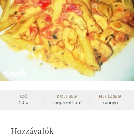
IDŐ
KÖLTSÉG
NEHÉZSÉG
20
p
megfizethető
könnyű
Hozzávalók