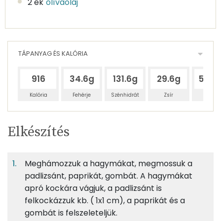
2 ek
olívaolaj
TÁPANYAG ÉS KALÓRIA
916
34.6g
131.6g
29.6g
541.
Kalória
Fehérje
Szénhidrát
Zsír
Víz
Egy
3
100
Elkészítés
adagban
adagban
grammban
TÁPANYAGTARTALOM
Meghámozzuk a hagymákat, megmossuk a
5%
18%
4%
Egy
3
100
Fehérje
Szénhidrát
Zsír
adagban
adagban
grammban
padlizsánt, paprikát, gombát. A hagymákat
apró kockára vágjuk, a padlizsánt is
felkockázzuk kb. ( 1x1 cm), a paprikát és a
5%
18%
4%
73%
133g
fusilli tészta
495 kcal
Fehérje
Szénhidrát
Zsír
Víz
gombát is felszeleteljük.