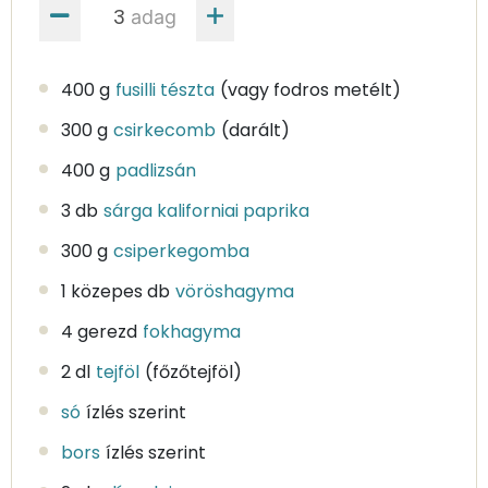
adag
400 g
fusilli tészta
(vagy fodros metélt)
300 g
csirkecomb
(darált)
400 g
padlizsán
3 db
sárga kaliforniai paprika
300 g
csiperkegomba
1 közepes db
vöröshagyma
4 gerezd
fokhagyma
2 dl
tejföl
(főzőtejföl)
só
ízlés szerint
bors
ízlés szerint