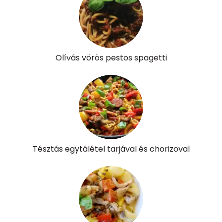
Összesen
1
A vitamin (RAE):
121 micro
Olívás vörös pestos spagetti
B6 vitamin:
1 mg
B12 Vitamin:
0 micro
E vitamin:
2 mg
C vitamin:
431 mg
Tésztás egytálétel tarjával és chorizoval
D vitamin:
8 micro
K vitamin:
10 micro
Tiamin - B1 vitamin:
1 mg