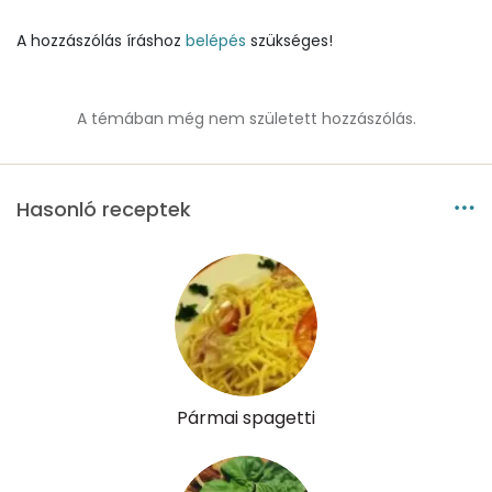
Réz
1 mg
A hozzászólás íráshoz
belépés
szükséges!
Mangán
2 mg
A témában még nem született hozzászólás.
Szénhidrát
Összesen
131.6 g
Hasonló receptek
Cukor
13 mg
Élelmi rost
12 mg
Víz
Összesen
Pármai spagetti
541.6 g
Vitaminok