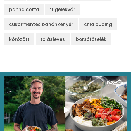
Lut-zea
121 micro
panna cotta
fügelekvár
Összesen
cukormentes banánkenyér
chia puding
916 kcal
körözött
tojásleves
borsófőzelék