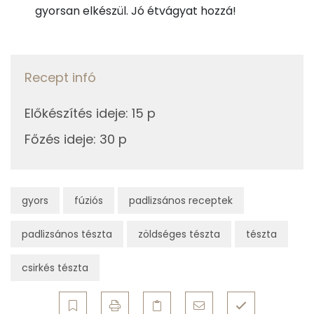
E vitamin:
gyorsan elkészül. Jó étvágyat hozzá!
Összesen
916 kcal
Tiamin - B1 vitamin:
Recept infó
Fehérje
Összesen
34.6 g
Előkészítés ideje
:
15 p
Főzés ideje
:
30 p
Zsír
Összesen
29.6 g
gyors
fúziós
padlizsános receptek
Telített zsírsav
10 g
padlizsános tészta
zöldséges tészta
tészta
Egyszeresen telítetlen zsírsav:
11 g
csirkés tészta
Többszörösen telítetlen zsírsav
4 g