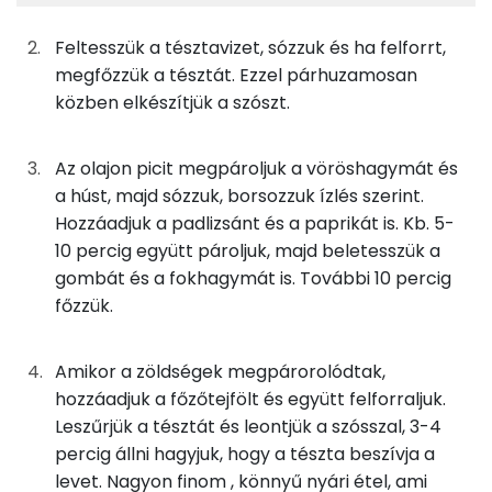
TOP ásványi anyagok
100g
csirkecomb
111 kcal
Feltesszük a tésztavizet, sózzuk és ha felforrt,
Foszfor
133g
padlizsán
32 kcal
megfőzzük a tésztát. Ezzel párhuzamosan
közben elkészítjük a szószt.
Kálcium
230g
sárga kaliforniai paprika
62 kcal
Magnézium
Az olajon picit megpároljuk a vöröshagymát és
100g
csiperkegomba
21 kcal
a húst, majd sózzuk, borsozzuk ízlés szerint.
Szelén
30g
vöröshagyma
11 kcal
Hozzáadjuk a padlizsánt és a paprikát is. Kb. 5-
10 percig együtt pároljuk, majd beletesszük a
Nátrium
4g
fokhagyma
5 kcal
gombát és a fokhagymát is. További 10 percig
főzzük.
TOP vitaminok
67g
tejföl
132 kcal
C vitamin:
Amikor a zöldségek megpárorolódtak,
0g
só
0 kcal
hozzáadjuk a főzőtejfölt és együtt felforraljuk.
Kolin:
0g
bors
0 kcal
Leszűrjük a tésztát és leontjük a szósszal, 3-4
Niacin - B3 vitamin:
percig állni hagyjuk, hogy a tészta beszívja a
5g
olívaolaj
47 kcal
levet. Nagyon finom , könnyű nyári étel, ami