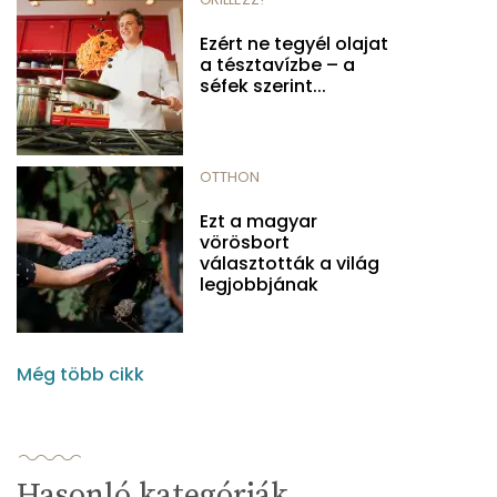
Ezért ne tegyél olajat
a tésztavízbe – a
séfek szerint...
OTTHON
Ezt a magyar
vörösbort
választották a világ
legjobbjának
Még több cikk
Hasonló kategóriák