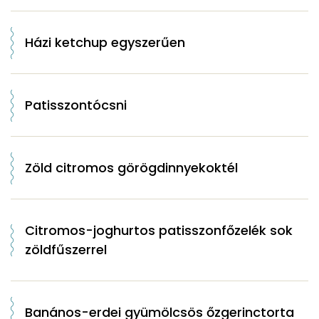
Házi ketchup egyszerűen
Patisszontócsni
Zöld citromos görögdinnyekoktél
Citromos-joghurtos patisszonfőzelék sok
zöldfűszerrel
Banános-erdei gyümölcsös őzgerinctorta