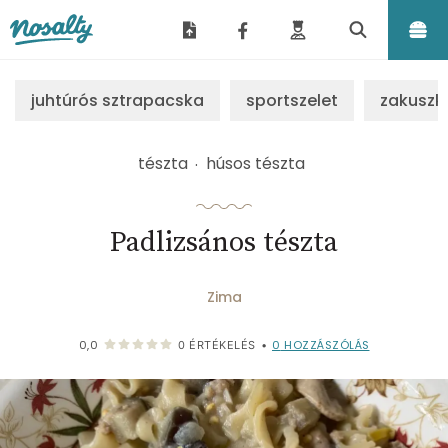
Nosalty
juhtúrós sztrapacska
sportszelet
zakuszk
tészta
húsos tészta
Padlizsános tészta
Zima
0
HOZZÁSZÓLÁS
0,0
0
ÉRTÉKELÉS
•