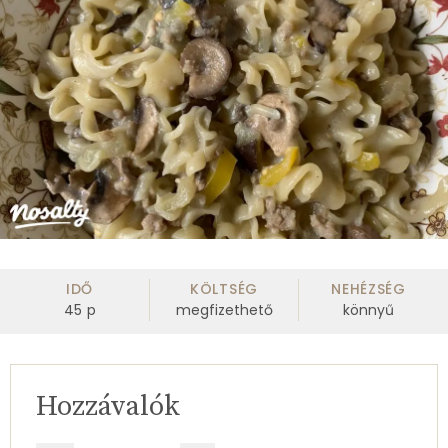
IDŐ
KÖLTSÉG
NEHÉZSÉG
45
p
megfizethető
könnyű
Hozzávalók