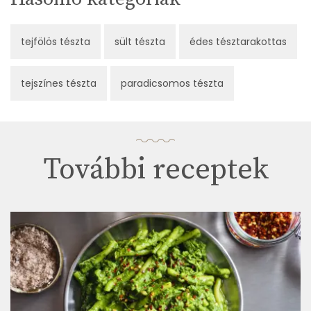
tejfölös tészta
sült tészta
édes tésztarakottas
tejszínes tészta
paradicsomos tészta
További receptek