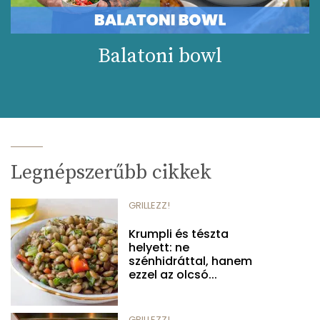
Balatoni bowl
Legnépszerűbb cikkek
GRILLEZZ!
Krumpli és tészta
helyett: ne
szénhidráttal, hanem
ezzel az olcsó...
GRILLEZZ!