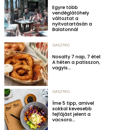
Egyre több
vendéglátóhely
változtat a
nyitvatartásán a
Balatonnál
GASZTRO
Nosalty 7 nap, 7 étel:
A héten a patisszon,
vagyis...
GASZTRO
Íme 5 tipp, amivel
sokkal kevesebb
fejfájást jelent a
vacsora...