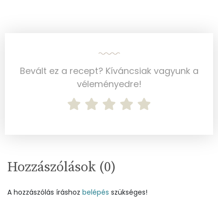
Cink
0 mg
Szelén
1 mg
Kálcium
21 mg
Bevált ez a recept? Kíváncsiak vagyunk a
Vas
0 mg
véleményedre!
Magnézium
27 mg
Foszfor
49 mg
Nátrium
37 mg
Hozzászólások (
0
)
Réz
0 mg
Mangán
0 mg
A hozzászólás íráshoz
belépés
szükséges!