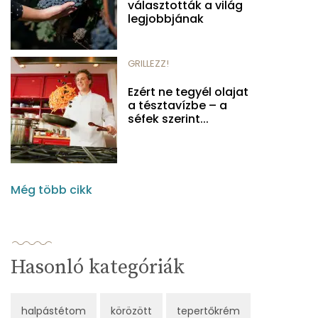
választották a világ
legjobbjának
GRILLEZZ!
Ezért ne tegyél olajat
a tésztavízbe – a
séfek szerint...
Még több cikk
Hasonló kategóriák
halpástétom
körözött
tepertőkrém