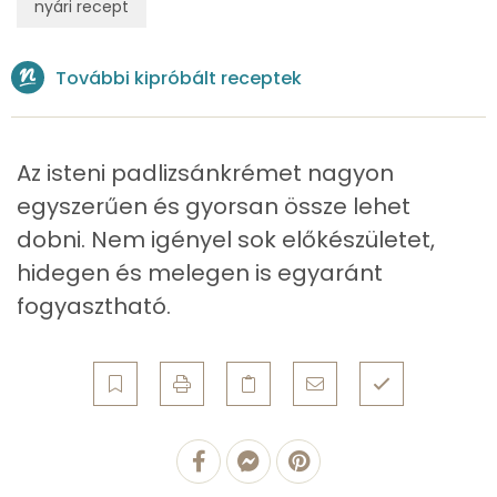
nyári recept
Összesen
2 g
További kipróbált receptek
Zsír
Összesen
7.7 g
Az isteni padlizsánkrémet nagyon
egyszerűen és gyorsan össze lehet
Telített zsírsav
1 g
dobni. Nem igényel sok előkészületet,
Egyszeresen telítetlen zsírsav:
3 g
hidegen és melegen is egyaránt
fogyasztható.
Többszörösen telítetlen zsírsav
1 g
Koleszterin
0 mg
Ásványi anyagok
Összesen
136.1 g