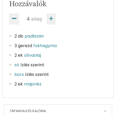
Hozzávalók
adag
2 db
padlizsán
3 gerezd
fokhagyma
2 ek
olívaolaj
só
ízlés szerint
bors
ízlés szerint
2 ek
majonéz
TÁPANYAG ÉS KALÓRIA