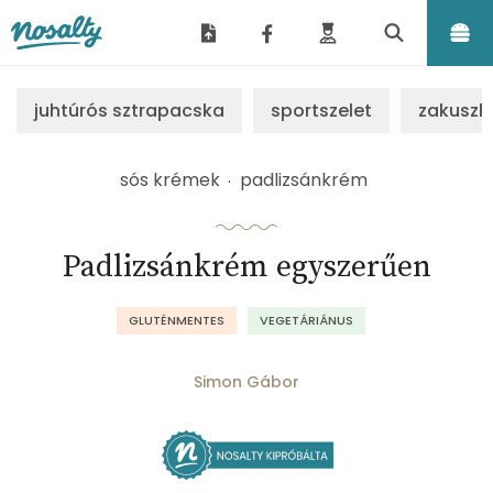
Nosalty
juhtúrós sztrapacska
sportszelet
zakuszk
sós krémek
padlizsánkrém
Padlizsánkrém egyszerűen
GLUTÉNMENTES
VEGETÁRIÁNUS
Simon Gábor