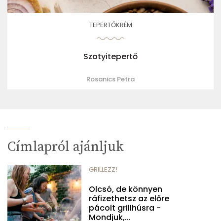
TEPERTŐKRÉM
Szotyitepertő
Rosanics Petra
Címlapról ajánljuk
GRILLEZZ!
Olcsó, de könnyen
ráfizethetsz az előre
pácolt grillhúsra -
Mondjuk,...