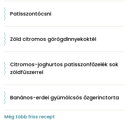
Patisszontócsni
Zöld citromos görögdinnyekoktél
Citromos-joghurtos patisszonfőzelék sok
zöldfűszerrel
Banános-erdei gyümölcsös őzgerinctorta
Még több friss recept