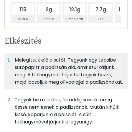
115
2g
12.1g
7.7g
176.
Kalória
Fehérje
Szénhidrát
Zsír
Víz
Egy
4
100
Elkészítés
adagban
adagban
grammban
TÁPANYAGTARTALOM
Melegítsük elő a sütőt. Tegyünk egy tepsibe
1%
6%
4%
Egy
4
100
Fehérje
Szénhidrát
Zsír
adagban
adagban
grammban
sütőpapírt a padlizsán alá, amit szurkáljunk
meg. A fokhagymát héjastul tegyük hozzá,
majd locsoljuk meg olívaolajjal a padlizsánokat.
1%
6%
4%
89%
200g
padlizsán
48 kcal
Fehérje
Szénhidrát
Zsír
Víz
TOP ásványi anyagok
2g
fokhagyma
3 kcal
Tegyük be a sütőbe, és addig süssük, amíg
össze nem esnek a padlizsánok. Miután kihűlt
Foszfor
4g
olívaolaj
35 kcal
kissé, kaparjuk ki a belsejét. A sült
fokhagymával járjunk el ugyanígy.
Nátrium
0g
só
0 kcal