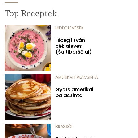
Top Receptek
HIDEG LEVESEK
Hideg litván
céklaleves
(Šaltibarščiai)
AMERIKAI PALACSINTA
Gyors amerikai
palacsinta
BRASSÓI