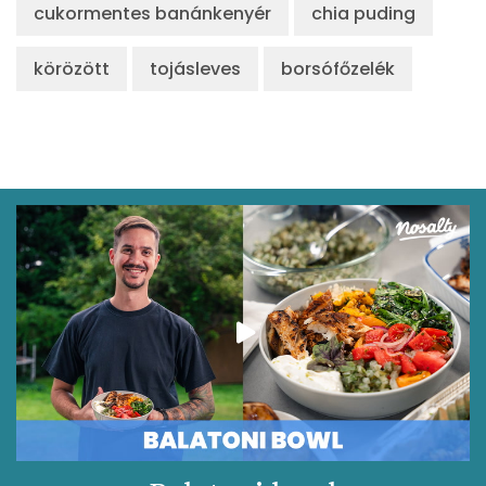
cukormentes banánkenyér
chia puding
körözött
tojásleves
borsófőzelék