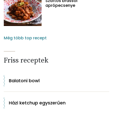
Szaftos brassói
aprópecsenye
Még több top recept
Friss receptek
Balatoni bowl
Házi ketchup egyszerűen