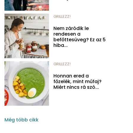
GRILLEZZ!
Nem záródik le
rendesen a
befőttesüveg? Ez az 5
hiba...
GRILLEZZ!
Honnan ered a
főzelék, mint műfaj?
Miért nincs rá szó...
Még több cikk