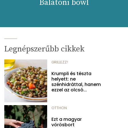
Balatoni bowl
Legnépszerűbb cikkek
GRILLEZZ!
Krumpli és tészta
helyett: ne
szénhidráttal, hanem
ezzel az olcsó...
OTTHON
Ezt a magyar
vörösbort