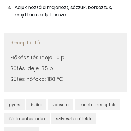
Magnézium
Adjuk hozzá a majonézt, sózzuk, borsozzuk,
0g
bors
0 kcal
majd turmixoljuk össze.
Kálcium
6g
majonéz
29 kcal
Szelén
Összesen
115 kcal
Recept infó
TOP vitaminok
Kolin:
Előkészítés ideje
:
10 p
Sütés ideje
:
35 p
C vitamin:
Sütés hőfoka
:
180 °C
Niacin - B3 vitamin:
E vitamin:
gyors
indiai
vacsora
mentes receptek
B6 vitamin:
füstmentes index
szilveszteri ételek
Fehérje