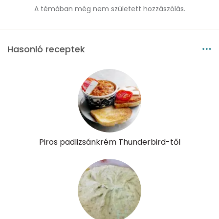
Szénhidrát
A témában még nem született hozzászólás.
Összesen
12.1 g
Hasonló receptek
Cukor
7 mg
Élelmi rost
6 mg
Víz
Összesen
176.6 g
Piros padlizsánkrém Thunderbird-től
Vitaminok
Összesen
0
A vitamin (RAE):
2 micro