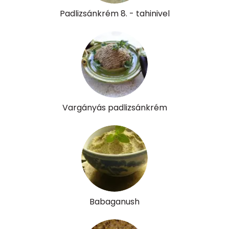
B6 vitamin:
0 mg
Padlizsánkrém 8. - tahinivel
B12 Vitamin:
0 micro
E vitamin:
1 mg
C vitamin:
5 mg
D vitamin:
0 micro
Vargányás padlizsánkrém
K vitamin:
9 micro
Tiamin - B1 vitamin:
0 mg
Riboflavin - B2 vitamin:
0 mg
Niacin - B3 vitamin:
1 mg
Babaganush
Pantoténsav - B5 vitamin:
0 mg