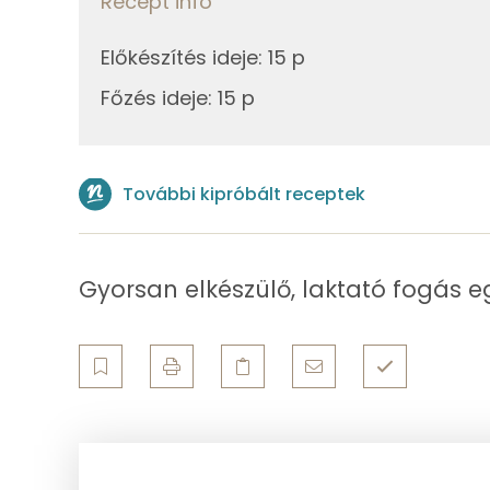
Recept infó
Zsír
125g
víz
Előkészítés ideje
:
15 p
Összesen
0g
só
Főzés ideje
:
15 p
Telített zsírsav
Összesen
Egyszeresen telítetlen zsírsav:
További kipróbált receptek
Többszörösen telítetlen zsírsav
Koleszterin
Gyorsan elkészülő, laktató fogás 
Ásványi anyagok
Összesen
Cink
Szelén