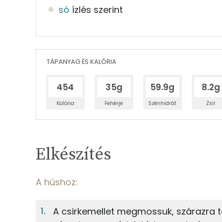
só
ízlés szerint
TÁPANYAG ÉS KALÓRIA
454
35g
59.9g
8.2g
Kalória
Fehérje
Szénhidrát
Zsír
Egy adagban
4
TÁPANYAGTARTALOM
Elkészítés
9%
Fehérje
S
Egy adagban
4
A húshoz:
A húshoz:
9%
16%
A csirkemellet megmossuk, szárazra t
Fehérje
Szénhidrát