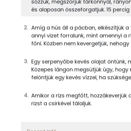
2g
olívaolaj
sózzuk, megszórjuk tárkonnyal, rányo
és alaposan összeforgatjuk. 15 percig
TOP ásványi anyagok
125g
csirkemellfilé
Foszfor
0g
só
Amíg a hús áll a pácban, elkészítjük a
annyi vizet forralunk, mint amennyi a r
Magnézium
0g
fekete bors
főni. Közben nem kevergetjük, nehogy 
Nátrium
2g
fokhagyma
Egy serpenyőbe kevés olajat öntünk, m
Szelén
1g
mustár
Közepes lángon megsütjük úgy, hogy m
felöntjük egy kevés vízzel, ha szüksége
Kálcium
0g
tárkony
Amikor a rizs megfőtt, hozzákeverjük 
A körethez:
rizst a csirkével tálaljuk.
Fehérje
63g
barnarizs
Összesen
63g
csemegekukorica