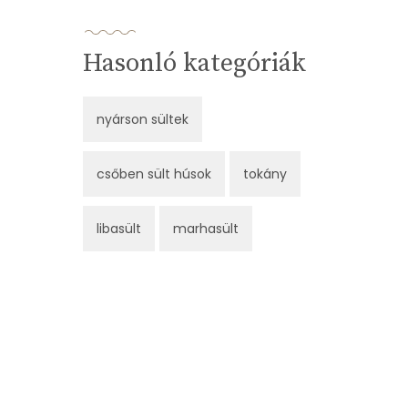
Hasonló kategóriák
nyárson sültek
csőben sült húsok
tokány
libasült
marhasült