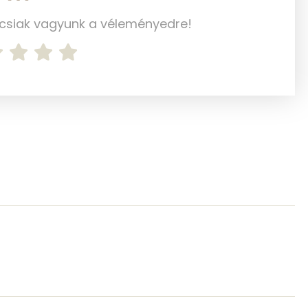
ncsiak vagyunk a véleményedre!
20 mg
2 mg
133 mg
520 mg
88 mg
0 mg
2 mg
59.9 g