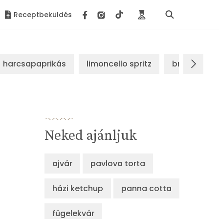
Receptbeküldés
harcsapaprikás
limoncello spritz
brassói sz
Neked ajánljuk
ajvár
pavlova torta
házi ketchup
panna cotta
fügelekvár