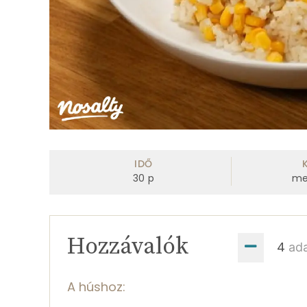
IDŐ
30
p
me
Hozzávalók
ad
A húshoz: