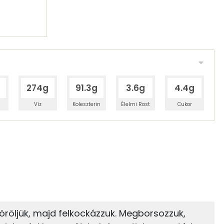
274g
91.3g
3.6g
4.4g
Víz
Koleszterin
Élelmi Rost
Cukor
 adagban
100 grammban
16%
2%
zénhidrát
Zsír
 adagban
100 grammban
2%
73%
öröljük, majd felkockázzuk. Megborsozzuk,
Zsír
Víz