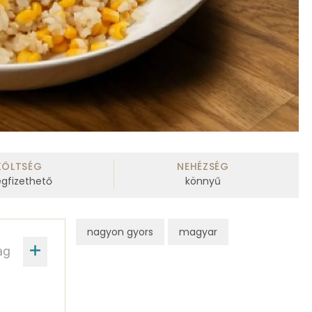
KÖLTSÉG
NEHÉZSÉG
gfizethető
könnyű
nagyon gyors
magyar
ag