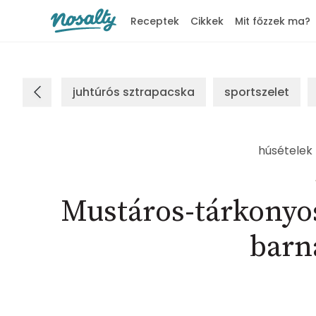
Receptek
Cikkek
Mit főzzek ma?
Nosalty
juhtúrós sztrapacska
sportszelet
húsételek
Mustáros-tárkonyos
barna