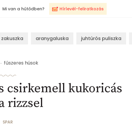
Mi van a hűtődben?
Hírlevél-feliratkozás
zakuszka
aranygaluska
juhtúrós puliszka
fűszeres húsok
 csirkemell kukoricás
 rizzsel
SPAR