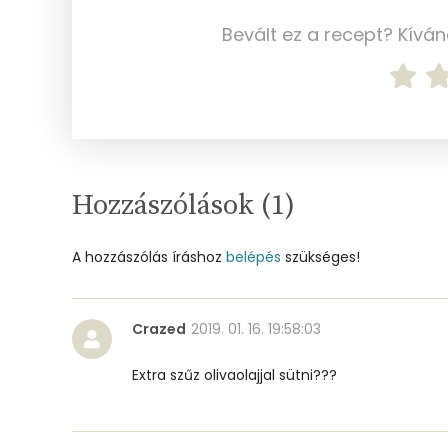
Bevált ez a recept? Kívá
Kálcium
Vas
Magnézium
Foszfor
Hozzászólások (
1
)
Nátrium
A hozzászólás íráshoz
belépés
szükséges!
Réz
Mangán
Crazed
2019. 01. 16. 19:58:03
Extra szűz olivaolajjal sütni???
Szénhidrát
Összesen