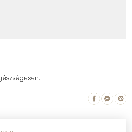
0 kcal
8.2 g
0 kcal
2 g
454 kcal
3 g
2 g
91 mg
egészségesen.
807 g
3 mg
40 mg