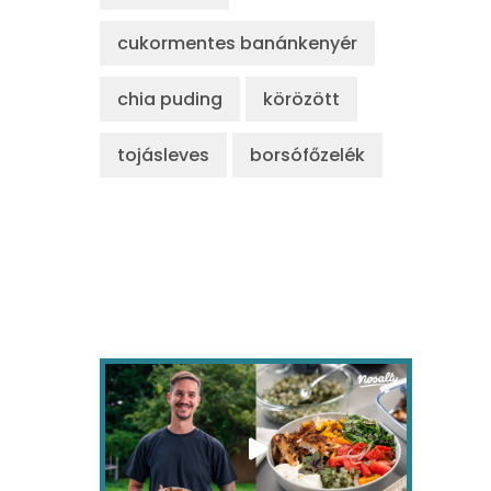
cukormentes banánkenyér
chia puding
körözött
tojásleves
borsófőzelék