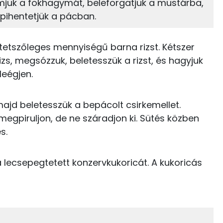
18 kcal
mjuk a fokhagymát, beleforgatjuk a mustárba,
 pihentetjük a pácban.
TOP vitaminok
150 kcal
Kolin:
0 kcal
 tetszőleges mennyiségű barna rizst. Kétszer
izs, megsózzuk, beletesszük a rizst, és hagyjuk
Niacin - B3 vitamin:
0 kcal
leégjen.
C vitamin:
2 kcal
ajd beletesszük a bepácolt csirkemellet.
E vitamin:
1 kcal
egpiruljon, de ne száradjon ki. Sütés közben
s.
B6 vitamin:
0 kcal
a lecsepegtetett konzervkukoricát. A kukoricás
229 kcal
35 g
54 kcal