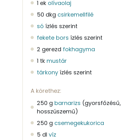
1 ek
olívaolaj
50 dkg
csirkemellfilé
só
ízlés szerint
fekete bors
ízlés szerint
2 gerezd
fokhagyma
1 tk
mustár
tárkony
ízlés szerint
A körethez:
250 g
barnarizs
(gyorsfőzésű,
hosszúszemű)
250 g
csemegekukorica
5 dl
víz