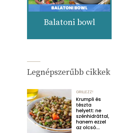
Balatoni bowl
Legnépszerűbb cikkek
GRILLEZZ!
Krumpli és
tészta
helyett: ne
szénhidráttal,
hanem ezzel
az olcsó...