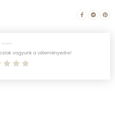
2 mg
26 mg
261 mg
124 mg
0 mg
ncsiak vagyunk a véleményedre!
0 mg
104.9 g
51 mg
5 mg