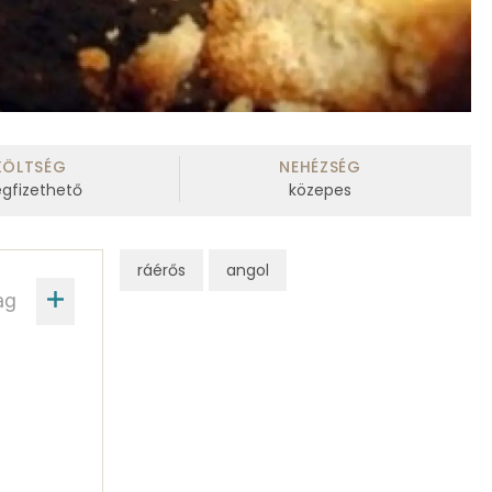
KÖLTSÉG
NEHÉZSÉG
gfizethető
közepes
ráérős
angol
ag