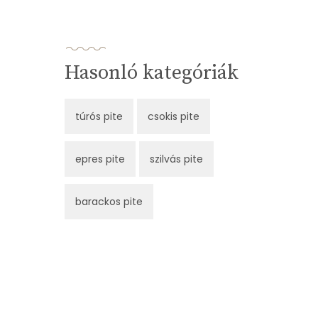
Hasonló kategóriák
túrós pite
csokis pite
epres pite
szilvás pite
barackos pite