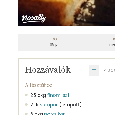
IDŐ
65
p
me
Hozzávalók
ad
A tésztához
25 dkg
finomliszt
2 tk
sütőpor
(csapott)
6 dkg
porcukor