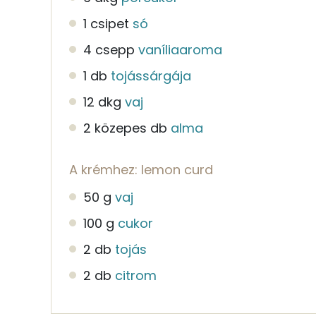
1 csipet
só
4 csepp
vaníliaaroma
1 db
tojássárgája
12 dkg
vaj
2 közepes db
alma
A krémhez: lemon curd
50 g
vaj
100 g
cukor
2 db
tojás
2 db
citrom