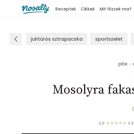
Receptek
Cikkek
Mit főzzek ma?
Nosalty
juhtúrós sztrapacska
sportszelet
pite
Mosolyra fakas
0,0
0
É