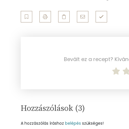
Vas
Magnézium
Foszfor
Nátrium
Réz
Bevált ez a recept? Kívá
Mangán
Szénhidrát
Összesen
Hozzászólások (
3
)
Cukor
A hozzászólás íráshoz
belépés
szükséges!
Élelmi rost