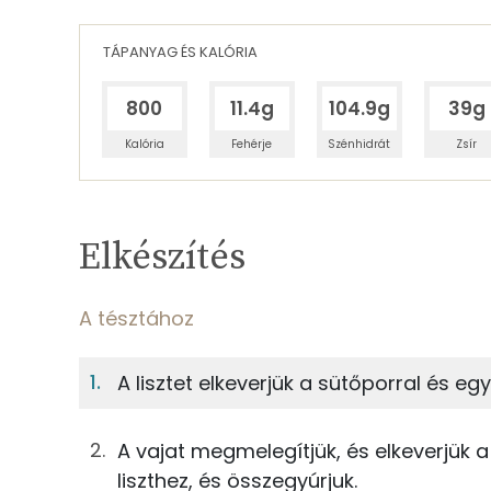
TÁPANYAG ÉS KALÓRIA
800
11.4g
104.9g
39g
Kalória
Fehérje
Szénhidrát
Zsír
Egy adagban
4
TÁPANYAGTARTALOM
Elkészítés
4%
Fehérje
S
Egy adagban
4
A tésztához
A tésztához
4%
34%
A lisztet elkeverjük a sütőporral és egy
Fehérje
Szénhidrát
63g
finomliszt
A vajat megmelegítjük, és elkeverjük 
TOP ásványi anyagok
1g
sütőpor
liszthez, és összegyúrjuk.