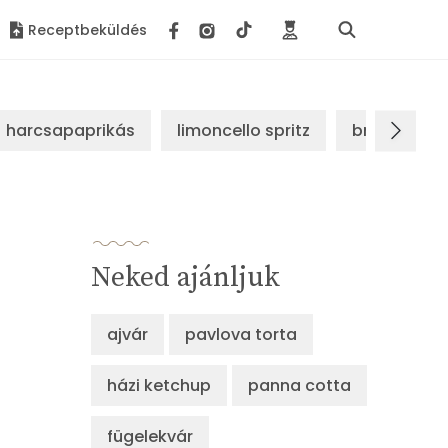
Receptbeküldés
harcsapaprikás
limoncello spritz
brassói sz
Neked ajánljuk
ajvár
pavlova torta
házi ketchup
panna cotta
fügelekvár