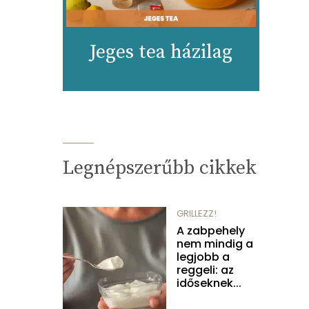
Jeges tea házilag
Legnépszerűbb cikkek
GRILLEZZ!
A zabpehely
nem mindig a
legjobb a
reggeli: az
időseknek...