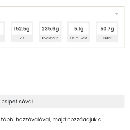
152.5g
235.6g
5.1g
50.7g
Víz
Koleszterin
Élelmi Rost
Cukor
 adagban
100 grammban
34%
13%
zénhidrát
Zsír
 adagban
100 grammban
13%
50%
 csipet sóval.
Zsír
Víz
228 kcal
a többi hozzávalóval, majd hozzáadjuk a
TOP vitaminok
1 kcal