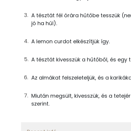
Foszfor
15g
porcukor
A tésztát fél órára hűtőbe tesszük (n
Kálcium
0g
só
jó ha hűl).
Nátrium
0g
vaníliaaroma
A lemon curdot elkészítjük így.
Szelén
5g
tojássárgája
Magnézium
30g
vaj
A tésztát kivesszük a hűtőből, és egy t
100g
alma
Az almákat felszeleteljük, és a karikák
Fehérje
A krémhez: lemon curd
Összesen
Miután megsült, kivesszük, és a tetejér
13g
vaj
szerint.
Zsír
25g
cukor
Összesen
28g
tojás