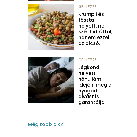
GRILLEZZ!
Krumpli és
tészta
helyett: ne
szénhidráttal,
hanem ezzel
az olcsó...
GRILLEZZ!
Légkondi
helyett
hőhullám
idején: még a
nyugodt
alvást is
garantálja
Még több cikk