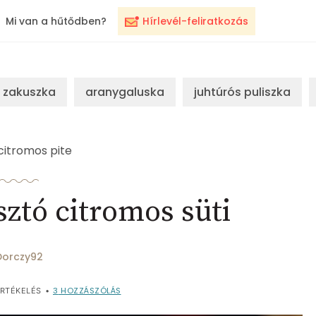
Mi van a hűtődben?
Hírlevél-feliratkozás
zakuszka
aranygaluska
juhtúrós puliszka
citromos pite
ztó citromos süti
Dorczy92
3
HOZZÁSZÓLÁS
RTÉKELÉS
•