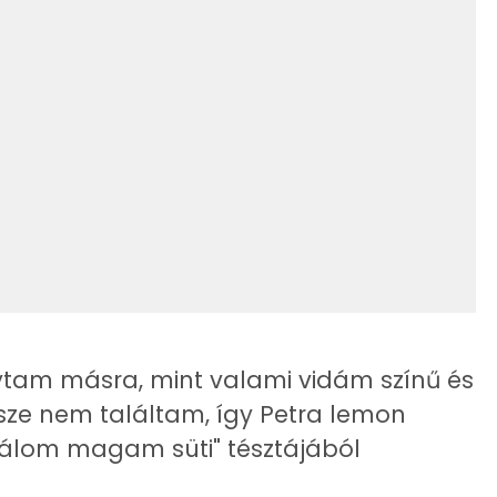
23 g
13 kcal
11 g
800 kcal
2 g
236 mg
577.9 g
1 mg
ytam másra, mint valami vidám színű és
32 mg
ersze nem találtam, így Petra lemon
abálom magam süti" tésztájából
131 mg