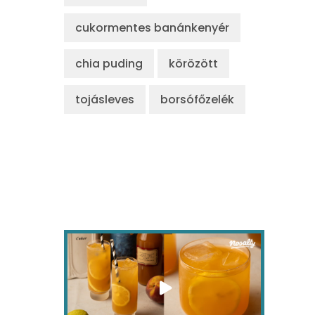
cukormentes banánkenyér
chia puding
körözött
tojásleves
borsófőzelék