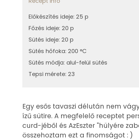
Recept infó
Telített zsírsav
85g
citrom
Előkészítés ideje
:
25 p
Egyszeresen telítetlen zsírsav:
Főzés ideje
:
20 p
Összesen
Többszörösen telítetlen zsírsav
Sütés ideje
:
20 p
Sütés hőfoka
:
200 °C
Koleszterin
Sütés módja
:
alul-felül sütés
Ásványi anyagok
Tepsi mérete
:
23
Összesen
Cink
Egy esős tavaszi délután nem vág
Szelén
ízű sütire. A megfelelő receptet p
curd-jéből és AzEszter "hülyére z
Kálcium
összehoztam ezt a finomságot : )