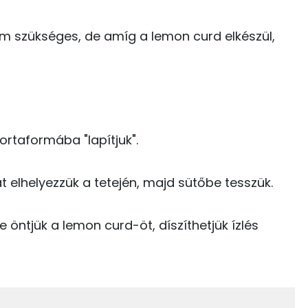
Kolin:
58 kcal
em szükséges, de amíg a lemon curd elkészül,
C vitamin:
0 kcal
E vitamin:
0 kcal
Niacin - B3 vitamin:
16 kcal
A vitamin (RAE):
215 kcal
ortaformába "lapítjuk".
47 kcal
at elhelyezzük a tetején, majd sütőbe tesszük.
11.4 g
e öntjük a lemon curd-öt, díszíthetjük ízlés
90 kcal
97 kcal
39 g
35 kcal