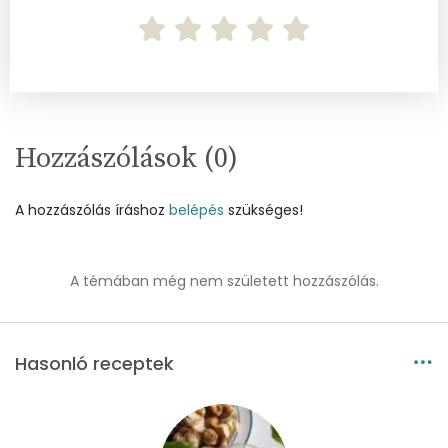
Összesen
16.4 g
Vitaminok
Összesen
0
Hozzászólások (
0
)
A vitamin (RAE):
25 micro
A hozzászólás íráshoz
belépés
szükséges!
B6 vitamin:
0 mg
B12 Vitamin:
0 micro
A témában még nem született hozzászólás.
E vitamin:
6 mg
C vitamin:
5 mg
Hasonló receptek
D vitamin:
0 micro