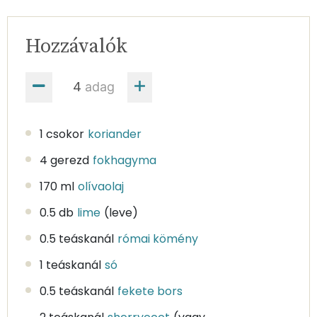
Hozzávalók
adag
1 csokor
koriander
4 gerezd
fokhagyma
170 ml
olívaolaj
0.5 db
lime
(leve)
0.5 teáskanál
római kömény
1 teáskanál
só
0.5 teáskanál
fekete bors