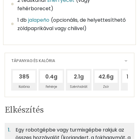
2 teáskanál
sherryecet
(vagy
fehérborecet)
1 db
jalapeño
(opcionális, de helyettesíthető
zöldpaprikával vagy chilivel)
TÁPANYAG ÉS KALÓRIA
385
0.4g
2.1g
42.6g
16.4
Kalória
Fehérje
Szénhidrát
Zsír
Víz
Egy
4
100
Elkészítés
adagban
adagban
grammban
TÁPANYAGTARTALOM
Egy robotgépbe vagy turmixgépbe rakjuk az
0%
3%
70%
Egy
4
100
Fehérje
Szénhidrát
Zsír
adagban
adagban
grammban
összes hozzávalót (koriandert, a fokhagymát, a