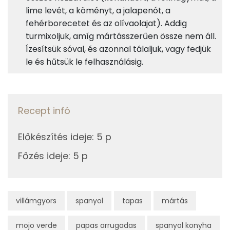
lime levét, a köményt, a jalapenót, a
fehérborecetet és az olívaolajat). Addig
0%
3%
70%
26%
8g
koriander
2 kcal
Fehérje
Szénhidrát
Zsír
Víz
turmixoljuk, amíg mártásszerűen össze nem áll.
Ízesítsük sóval, és azonnal tálaljuk, vagy fedjük
TOP ásványi anyagok
3g
fokhagyma
4 kcal
le és hűtsük le felhasználásig.
Nátrium
43g
olívaolaj
376 kcal
Kálcium
11g
lime
3 kcal
Recept infó
Foszfor
0g
római kömény
0 kcal
Előkészítés ideje
:
5 p
Magnézium
2g
só
0 kcal
Főzés ideje
:
5 p
Szelén
0g
fekete bors
0 kcal
TOP vitaminok
0g
sherryecet
0 kcal
villámgyors
spanyol
tapas
mártás
E vitamin:
0g
jalapeño
0 kcal
mojo verde
papas arrugadas
spanyol konyha