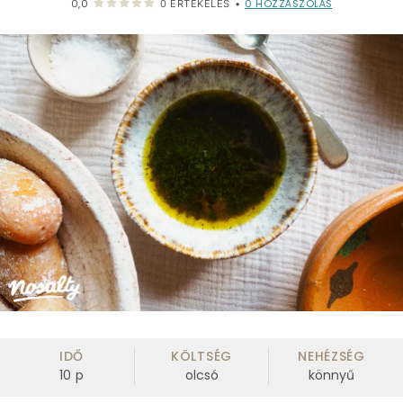
0
HOZZÁSZÓLÁS
0,0
0
ÉRTÉKELÉS
•
IDŐ
KÖLTSÉG
NEHÉZSÉG
10
p
olcsó
könnyű