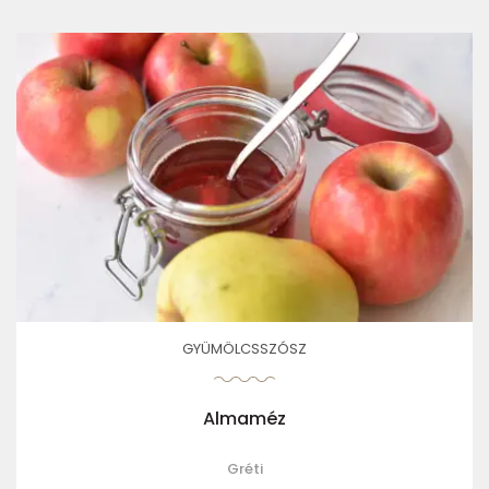
GYÜMÖLCSSZÓSZ
Almaméz
Gréti