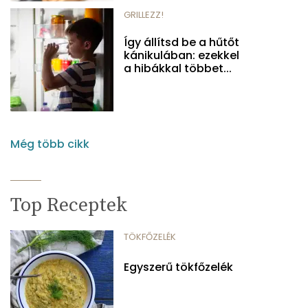
GRILLEZZ!
Így állítsd be a hűtőt
kánikulában: ezekkel
a hibákkal többet...
Még több cikk
Top Receptek
TÖKFŐZELÉK
Egyszerű tökfőzelék