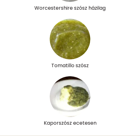
β-crypt
15 micro
Worcestershire szósz házilag
Likopin
0 micro
Lut-zea
65 micro
Összesen
385 kcal
Tomatillo szósz
Kaporszósz ecetesen