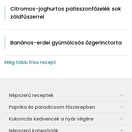
Citromos-joghurtos patisszonfőzelék sok
zöldfűszerrel
Banános-erdei gyümölcsös őzgerinctorta
Még több friss recept
Népszerű receptek
Frankfurti leves
Paprika és paradicsom főszerepben
Egyszerű muffin
Pan con Tomate
Kukoricás kedvencek a nyár végére
Aranygaluska
Paradicsom és paprika eltevése télre
Legfinomabb főtt kukorica
Népszerű kategóriák