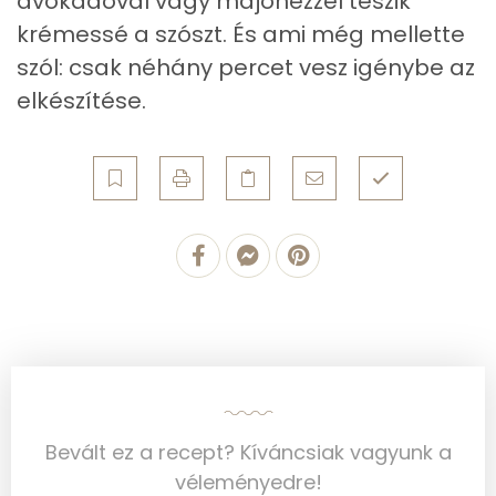
avokádóval vagy majonézzel teszik
Foszfor
9 mg
krémessé a szószt. És ami még mellette
szól: csak néhány percet vesz igénybe az
Nátrium
586 mg
elkészítése.
Réz
0 mg
Mangán
0 mg
Szénhidrát
Összesen
2.1 g
Cukor
0 mg
Élelmi rost
1 mg
Bevált ez a recept? Kíváncsiak vagyunk a
Víz
véleményedre!