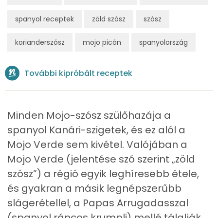
C vitamin:
spanyol receptek
zöld szósz
szósz
Összesen
385 kcal
Kolin:
korianderszósz
mojo picón
spanyolország
β-karotin
Niacin - B3 vitamin:
További kipróbált receptek
Fehérje
Minden Mojo-szósz szülőhazája a
Összesen
0.4 g
spanyol Kanári-szigetek, és ez alól a
Mojo Verde sem kivétel. Valójában a
Zsír
Mojo Verde (jelentése szó szerint „zöld
Összesen
42.6 g
szósz”) a régió egyik leghíresebb étele,
és gyakran a másik legnépszerűbb
Telített zsírsav
6 g
slágerétellel, a Papas Arrugadasszal
(spanyol ráncos krumpli) mellé tálalják.
Egyszeresen telítetlen zsírsav:
31 g