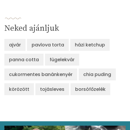
Neked ajánljuk
ajvár
pavlova torta
házi ketchup
panna cotta
fügelekvár
cukormentes banánkenyér
chia puding
körözött
tojásleves
borsófőzelék