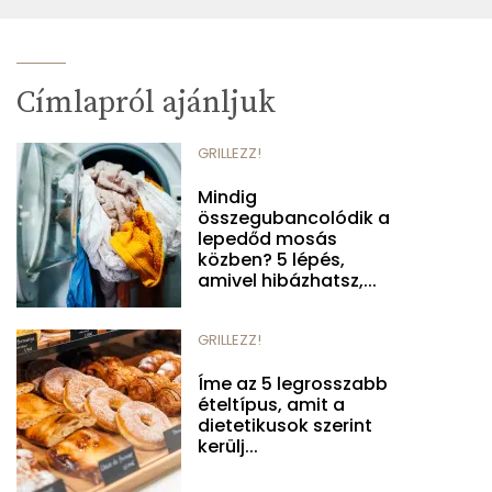
Címlapról ajánljuk
GRILLEZZ!
Mindig
összegubancolódik a
lepedőd mosás
közben? 5 lépés,
amivel hibázhatsz,...
GRILLEZZ!
Íme az 5 legrosszabb
ételtípus, amit a
dietetikusok szerint
kerülj...