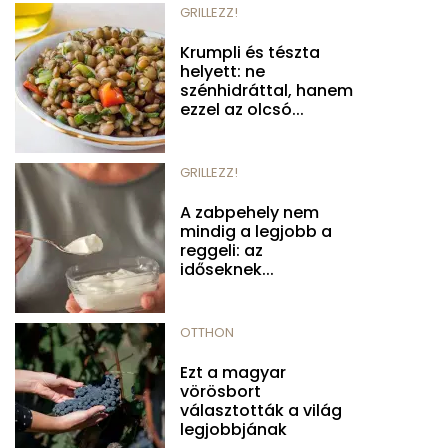
GRILLEZZ!
Krumpli és tészta
helyett: ne
szénhidráttal, hanem
ezzel az olcsó...
GRILLEZZ!
A zabpehely nem
mindig a legjobb a
reggeli: az
időseknek...
OTTHON
Ezt a magyar
vörösbort
választották a világ
legjobbjának