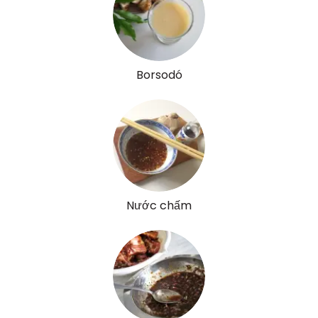
K vitamin:
49 micro
Tiamin - B1 vitamin:
0 mg
Riboflavin - B2 vitamin:
0 mg
Borsodó
Niacin - B3 vitamin:
0 mg
Pantoténsav - B5 vitamin:
0 mg
Folsav - B9-vitamin:
5 micro
Kolin:
2 mg
Nước chấm
Retinol - A vitamin:
0 micro
α-karotin
3 micro
β-karotin
298 micro