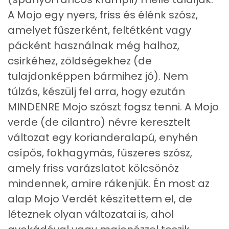
A Mojo egy nyers, friss és élénk szósz,
Többszörösen telítetlen zsírsav
4 g
amelyet fűszerként, feltétként vagy
pácként használnak még halhoz,
Koleszterin
0 mg
csirkéhez, zöldségekhez (de
tulajdonképpen bármihez jó). Nem
Ásványi anyagok
túlzás, készülj fel arra, hogy ezután
Összesen
613.6 g
MINDENRE Mojo szószt fogsz tenni. A Mojo
verde (de cilantro) névre keresztelt
Cink
0 mg
változat egy korianderalapú, enyhén
Szelén
0 mg
csípős, fokhagymás, fűszeres szósz,
amely friss varázslatot kölcsönöz
Kálcium
14 mg
mindennek, amire rákenjük. Én most az
Vas
0 mg
alap Mojo Verdét készítettem el, de
léteznek olyan változatai is, ahol
Magnézium
3 mg