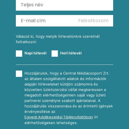
Ratatouille
Almás-kéksajtos kukoricasaláta
Köretek
Mexikói kukoricasaláta
Reggeli receptek
Feliratkozom
További receptkategóriák
Válaszd ki, hogy melyik hírlevelünkre szeretnél
felíratkozni:
Napi hírlevél
Heti hírlevél
Hozzájárulok, hogy a Central Médiacsoport Zrt.
az általam szolgáltatott adatok és információk
alapján hírleveleket küldjön számomra és
közvetlen üzletszerzési céllal megkeressen a
megadott elérhetőségeimen saját vagy üzleti
partnerei személyre szabott ajánlataival. A
hozzájárulás visszavonása és az érintetti igények
érvényesítése az
Egyedi Adatkezelési Tájékoztatóban
írt
elérhetőségeken lehetséges.