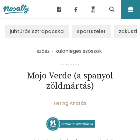
Nosalty
juhtúrós sztrapacska
sportszelet
zakuszk
szósz
különleges szószok
Mojo Verde (a spanyol
zöldmártás)
Hering András