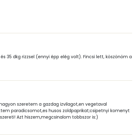
2 mg
145.9 g
s 35 dkg rizzsel (ennyi épp elég volt). Fincsi lett, köszönöm a
3 mg
12 mg
 nagyon szeretem a gazdag izvilagot,en vegetaval
150 g
ettem paradicsomot,es husos zoldpaprikat;csipetnyi komenyt
szereti! Azt hiszem,megcsinalom tobbszor is:)