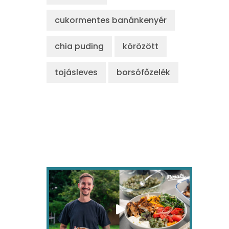
cukormentes banánkenyér
chia puding
körözött
tojásleves
borsófőzelék