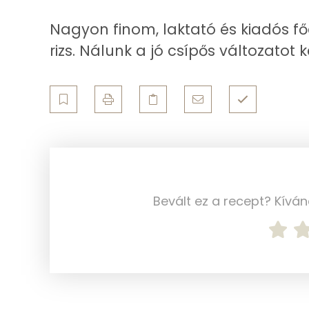
Ásványi anyagok
Nagyon finom, laktató és kiadós fő
rizs. Nálunk a jó csípős változatot 
Összesen
Cink
Szelén
Kálcium
Vas
Bevált ez a recept? Kívá
Magnézium
Foszfor
Nátrium
Réz