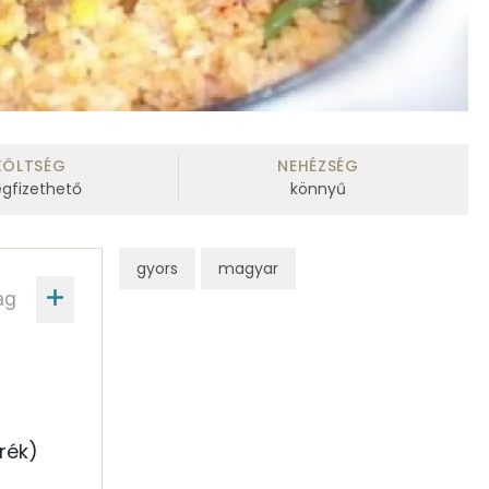
KÖLTSÉG
NEHÉZSÉG
gfizethető
könnyű
gyors
magyar
ag
rék)