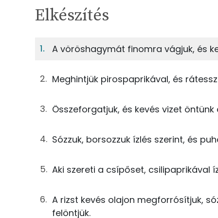
TÁPANYAGTARTALOM
Elkészítés
14%
Fehérje
S
Egy adagban
4
A vöröshagymát finomra vágjuk, és ke
14%
41%
125g
pulykafelsőcomb
Fehérje
Szénhidrát
Meghintjük pirospaprikával, és rátessz
125g
rizs
TOP ásványi anyagok
Összeforgatjuk, és kevés vizet öntünk 
75g
mexikói keverék
Foszfor
50g
vörösbab
Sózzuk, borsozzuk ízlés szerint, és puh
Magnézium
45g
vöröshagyma
Nátrium
Aki szereti a csípőset, csilipaprikával íz
1g
fűszerpaprika
Kálcium
A rizst kevés olajon megforrósítjuk, s
2g
napraforgó olaj
Szelén
felöntjük.