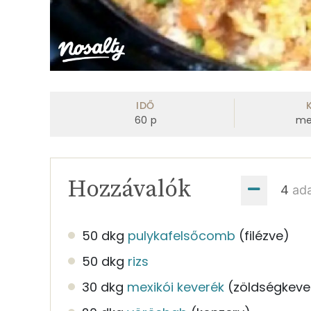
IDŐ
60
p
me
Hozzávalók
ad
50 dkg
pulykafelsőcomb
(filézve)
50 dkg
rizs
30 dkg
mexikói keverék
(zöldségkeve