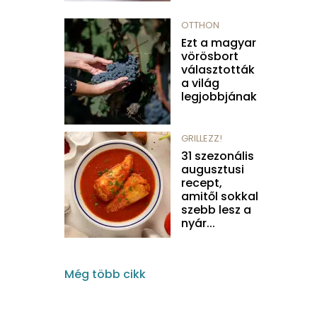
OTTHON
Ezt a magyar
vörösbort
választották
a világ
legjobbjának
GRILLEZZ!
31 szezonális
augusztusi
recept,
amitől sokkal
szebb lesz a
nyár...
Még több cikk