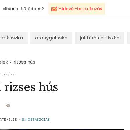
Mi van a hűtődben?
Hírlevél-feliratkozás
zakuszka
aranygaluska
juhtúrós puliszka
elek
rizses hús
 rizses hús
NS
6
HOZZÁSZÓLÁS
RTÉKELÉS
•