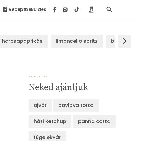
Receptbeküldés
harcsapaprikás
limoncello spritz
brassói sz
Neked ajánljuk
ajvár
pavlova torta
házi ketchup
panna cotta
fügelekvár