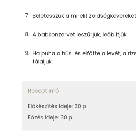
0g
só
Beletesszük a mirelit zöldségkeveréket
0g
bors
Fehérje
A babkonzervet leszűrjük, leöblítjük.
Összesen
Összesen
Ha puha a hús, és elfőtte a levét, a ri
Zsír
tálaljuk.
Összesen
Telített zsírsav
Recept infó
Egyszeresen telítetlen zsírsav:
Előkészítés ideje
:
30 p
Többszörösen telítetlen zsírsav
Főzés ideje
:
30 p
Koleszterin