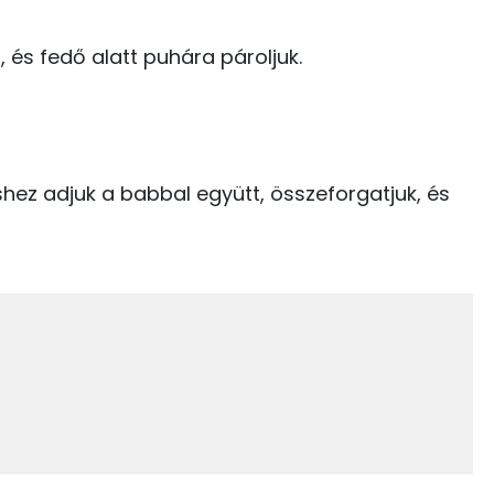
0 kcal
, és fedő alatt puhára pároljuk.
0 kcal
48.9 g
903 kcal
zshez adjuk a babbal együtt, összeforgatjuk, és
11.7 g
3 g
4 g
4 g
89 mg