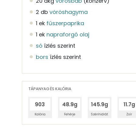
20 dkg
vörösbab
(konzerv)
2 db
vöröshagyma
1 ek
fűszerpaprika
1 ek
napraforgó olaj
só
ízlés szerint
bors
ízlés szerint
TÁPANYAG ÉS KALÓRIA
903
48.9g
145.9g
11.7g
Kalória
Fehérje
Szénhidrát
Zsír
Egy adagban
4