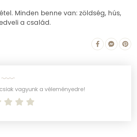
étel. Minden benne van: zöldség, hús,
kedveli a család.
942.5 g
7 mg
54 mg
78 mg
11 mg
ncsiak vagyunk a véleményedre!
130 mg
558 mg
102 mg
1 mg