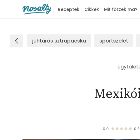
Receptek
Cikkek
Mit főzzek ma?
Nosalty
juhtúrós sztrapacska
sportszelet
egytálét
Mexikói
0,0
0
É