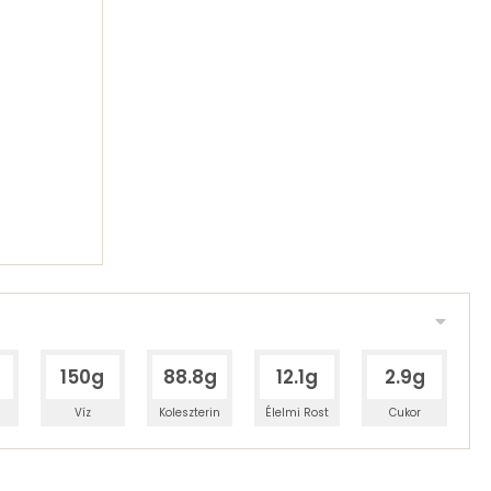
150g
88.8g
12.1g
2.9g
Víz
Koleszterin
Élelmi Rost
Cukor
 adagban
100 grammban