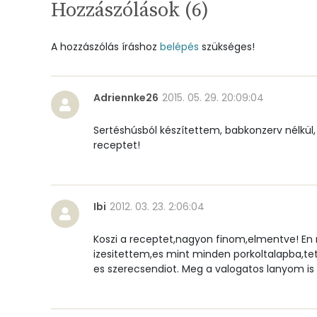
Hozzászólások (
6
)
Mangán
A hozzászólás íráshoz
belépés
szükséges!
Szénhidrát
Adriennke26
2015. 05. 29. 20:09:04
Összesen
Sertéshúsból készítettem, babkonzerv nélkül, é
Cukor
receptet!
Élelmi rost
Ibi
2012. 03. 23. 2:06:04
Víz
Koszi a receptet,nagyon finom,elmentve! En
Összesen
izesitettem,es mint minden porkoltalapba,t
es szerecsendiot. Meg a valogatos lanyom is 
Vitaminok