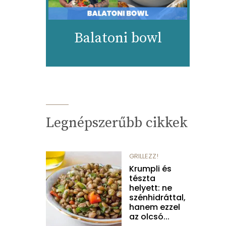
Balatoni bowl
Legnépszerűbb cikkek
GRILLEZZ!
Krumpli és
tészta
helyett: ne
szénhidráttal,
hanem ezzel
az olcsó...