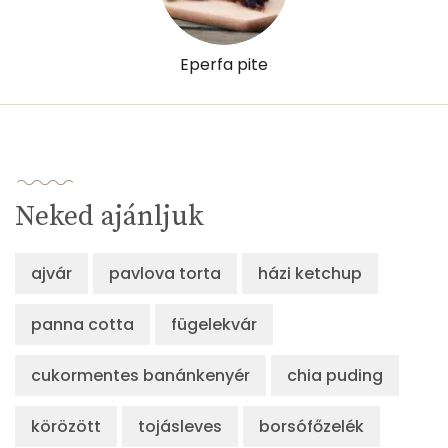
Retinol - A vitamin:
230 micro
Eperfa pite
α-karotin
2 micro
β-karotin
1370 micro
β-crypt
3 micro
Likopin
0 micro
Neked ajánljuk
Lut-zea
273 micro
ajvár
pavlova torta
házi ketchup
Összesen
1223 kcal
panna cotta
fügelekvár
cukormentes banánkenyér
chia puding
körözött
tojásleves
borsófőzelék