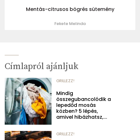
Mentás-citrusos bögrés sütemény
Fekete Melinda
Címlapról ajánljuk
GRILLEZZ!
Mindig
összegubancolódik a
lepedőd mosás
közben? 5 lépés,
amivel hibázhatsz,...
GRILLEZZ!