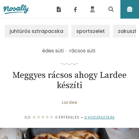
Nosalty
juhtúrós sztrapacska
sportszelet
zakuszk
édes süti
rácsos süti
Meggyes rácsos ahogy Lardee
készíti
Lardee
0
HOZZÁSZÓLÁS
0,0
0
ÉRTÉKELÉS
•