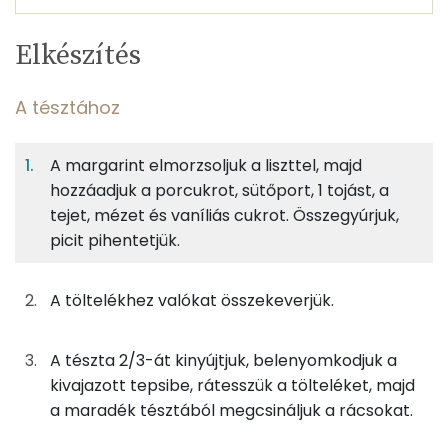
Egy
4
100
Elkészítés
adagban
adagban
grammban
TÁPANYAGTARTALOM
A tésztához
5%
51%
6%
Egy
4
100
Fehérje
Szénhidrát
Zsír
adagban
adagban
grammban
A margarint elmorzsoljuk a liszttel, majd
hozzáadjuk a porcukrot, sütőport, 1 tojást, a
A tésztához
5%
51%
6%
38%
tejet, mézet és vaníliás cukrot. Összegyúrjuk,
Fehérje
Szénhidrát
Zsír
Víz
125g
finomliszt
455 kcal
picit pihentetjük.
TOP ásványi anyagok
25g
margarin
179 kcal
Foszfor
A töltelékhez valókat összekeverjük.
50g
porcukor
194 kcal
Nátrium
A tészta 2/3-át kinyújtjuk, belenyomkodjuk a
13g
tej
7 kcal
Kálcium
kivajazott tepsibe, rátesszük a tölteléket, majd
a maradék tésztából megcsináljuk a rácsokat.
3g
sütőpor
2 kcal
Magnézium