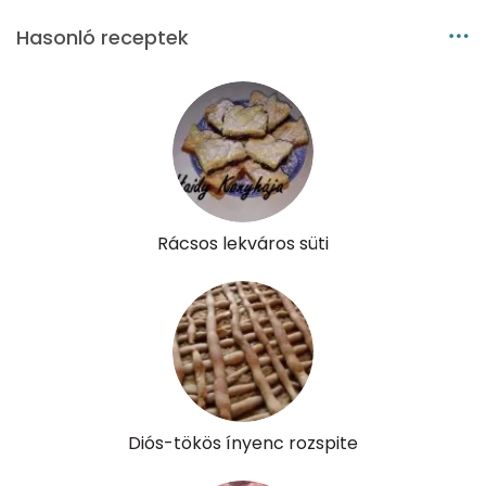
Cukor
111 mg
Hasonló receptek
Élelmi rost
7 mg
Víz
Összesen
170.5 g
Rácsos lekváros süti
Vitaminok
Összesen
0
A vitamin (RAE):
344 micro
B6 vitamin:
0 mg
Diós-tökös ínyenc rozspite
B12 Vitamin:
0 micro