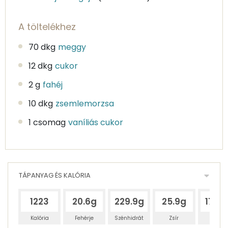
A töltelékhez
70 dkg
meggy
12 dkg
cukor
2 g
fahéj
10 dkg
zsemlemorzsa
1 csomag
vaníliás cukor
TÁPANYAG ÉS KALÓRIA
1223
20.6g
229.9g
25.9g
170.
Kalória
Fehérje
Szénhidrát
Zsír
Víz