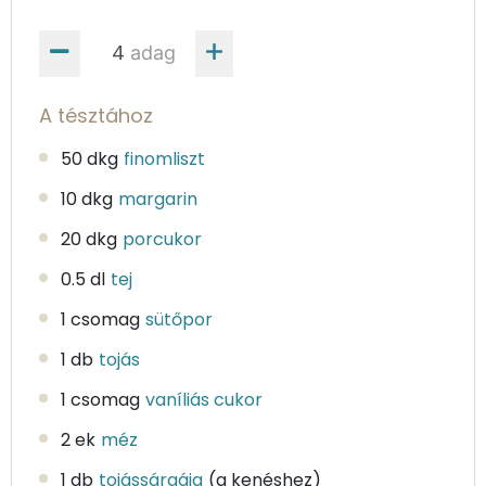
adag
A tésztához
50 dkg
finomliszt
10 dkg
margarin
20 dkg
porcukor
0.5 dl
tej
1 csomag
sütőpor
1 db
tojás
1 csomag
vaníliás cukor
2 ek
méz
1 db
tojássárgája
(a kenéshez)