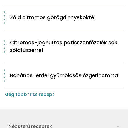
Zöld citromos görögdinnyekoktél
Citromos-joghurtos patisszonfőzelék sok
zöldfűszerrel
Banános-erdei gyümölcsös őzgerinctorta
Még több friss recept
Népszerű receptek