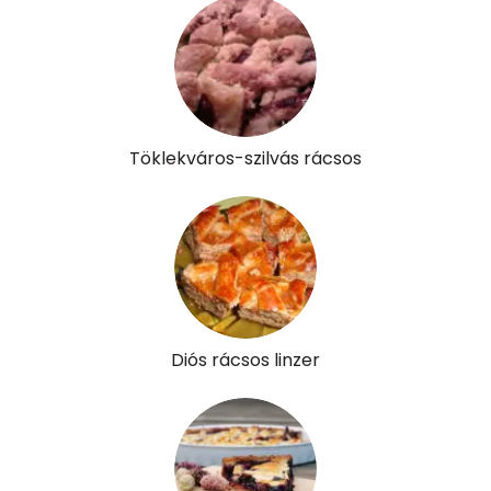
E vitamin:
3 mg
C vitamin:
16 mg
D vitamin:
21 micro
Töklekváros-szilvás rácsos
K vitamin:
29 micro
Tiamin - B1 vitamin:
0 mg
Riboflavin - B2 vitamin:
0 mg
Niacin - B3 vitamin:
4 mg
Diós rácsos linzer
Pantoténsav - B5 vitamin:
0 mg
Folsav - B9-vitamin:
85 micro
Kolin:
106 mg