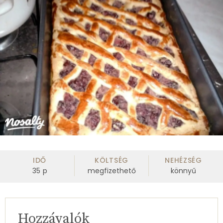
IDŐ
KÖLTSÉG
NEHÉZSÉG
35
p
megfizethető
könnyű
Hozzávalók