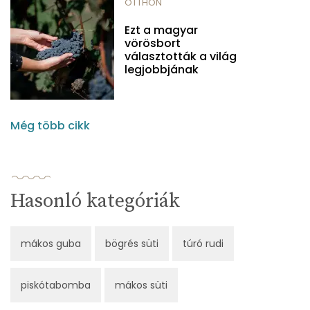
OTTHON
Ezt a magyar
vörösbort
választották a világ
legjobbjának
Még több cikk
Hasonló kategóriák
mákos guba
bögrés süti
túró rudi
piskótabomba
mákos süti