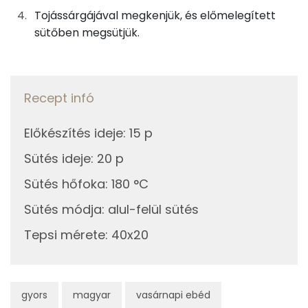
14g
tojás
17 kcal
Tojássárgájával megkenjük, és előmelegített
Szelén
sütőben megsütjük.
3g
vaníliás cukor
10 kcal
TOP vitaminok
Kolin:
13g
méz
38 kcal
Recept infó
C vitamin:
5g
tojássárgája
16 kcal
Előkészítés ideje
:
15 p
Niacin - B3 vitamin:
A töltelékhez
Sütés ideje
:
20 p
E vitamin:
175g
meggy
79 kcal
Sütés hőfoka
:
180 °C
β-karotin
Sütés módja
:
alul-felül sütés
30g
cukor
116 kcal
Tepsi mérete
:
40x20
Fehérje
1g
fahéj
1 kcal
Összesen
20.6 g
25g
zsemlemorzsa
99 kcal
gyors
magyar
vasárnapi ebéd