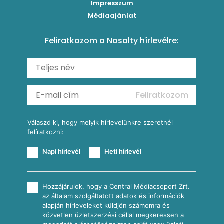
Impresszum
Roston csirkemell
Sült paprikás alfredo
Kukoricás tortilla
Torták
Médiaajánlat
Amerikai palacsinta
Paprikás-juhtúrós hajtovány
Csirkés-kukoricás pite
Tésztareceptek
Feliratkozom a Nosalty hírlevélre:
Carbonara
Shakshuka
Mexikói húsleves kukorica salsával
Saláták
Ratatouille
Almás-kéksajtos kukoricasaláta
Köretek
Mexikói kukoricasaláta
Reggeli receptek
Feliratkozom
További receptkategóriák
Válaszd ki, hogy melyik hírlevelünkre szeretnél
felíratkozni:
Napi hírlevél
Heti hírlevél
Hozzájárulok, hogy a Central Médiacsoport Zrt.
az általam szolgáltatott adatok és információk
alapján hírleveleket küldjön számomra és
közvetlen üzletszerzési céllal megkeressen a