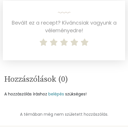
Kálcium
345 mg
Bevált ez a recept? Kíváncsiak vagyunk a
Vas
4 mg
véleményedre!
Magnézium
57 mg
Foszfor
543 mg
Nátrium
455 mg
Réz
0 mg
Hozzászólások (
0
)
Mangán
1 mg
A hozzászólás íráshoz
belépés
szükséges!
Szénhidrát
A témában még nem született hozzászólás.
Összesen
229.9 g