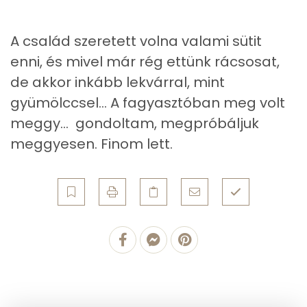
3g
vaníliás cukor
10 kcal
Zsír
Összesen
25.9 g
A család szeretett volna valami sütit
Összesen
1223 kcal
enni, és mivel már rég ettünk rácsosat,
Telített zsírsav
5 g
de akkor inkább lekvárral, mint
Egyszeresen telítetlen zsírsav:
11 g
gyümölccsel... A fagyasztóban meg volt
meggy... gondoltam, megpróbáljuk
Többszörösen telítetlen zsírsav
8 g
meggyesen. Finom lett.
Koleszterin
99 mg
Ásványi anyagok
Összesen
1463.1 g
Cink
2 mg
Szelén
56 mg