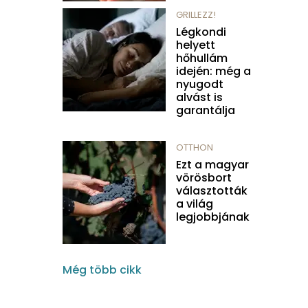
GRILLEZZ!
Légkondi
helyett
hőhullám
idején: még a
nyugodt
alvást is
garantálja
OTTHON
Ezt a magyar
vörösbort
választották
a világ
legjobbjának
Még több cikk