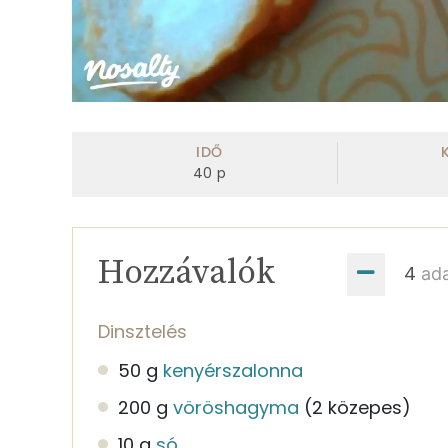
IDŐ
40
p
Hozzávalók
ad
Dinsztelés
50 g
kenyérszalonna
200 g
vöröshagyma
(2 közepes)
10 g
só