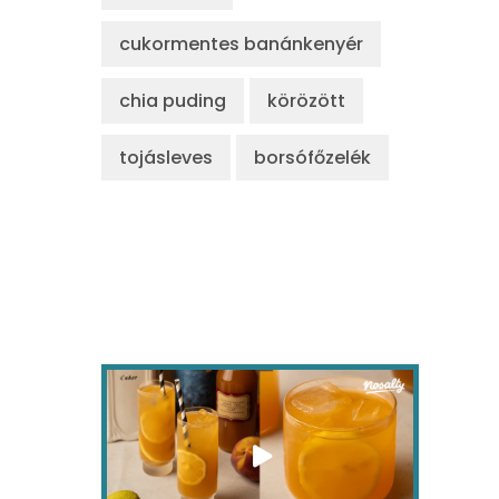
cukormentes banánkenyér
chia puding
körözött
tojásleves
borsófőzelék