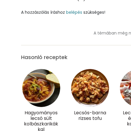
Foszfor
A hozzászólás íráshoz
belépés
szükséges!
Nátrium
A témában még ne
Réz
Mangán
Hasonló receptek
Szénhidrát
Összesen
Cukor
Élelmi rost
Hagyományos
Lecsós-barna
Lec
lecsó sült
rizses tofu
é
kolbászkarikák
k
Víz
kal