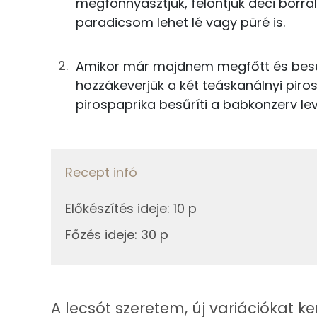
megfonnyasztjuk, felöntjük deci borral,
Magnézium
paradicsom lehet lé vagy püré is.
Főzés
Kálcium
Amikor már majdnem megfőtt és besűr
100g
lecsópaprika
Vas
hozzákeverjük a két teáskanálnyi piro
25g
paradicsom
pirospaprika besűríti a babkonzerv lev
8g
cseresznyepaprika
Fehérje
100g
vörösbab
Recept infó
Összesen
3g
fűszerpaprika
Előkészítés ideje
:
10 p
Zsír
25g
vörösbor
Főzés ideje
:
30 p
Összesen
Összesen
Telített zsírsav
A lecsót szeretem, új variációkat 