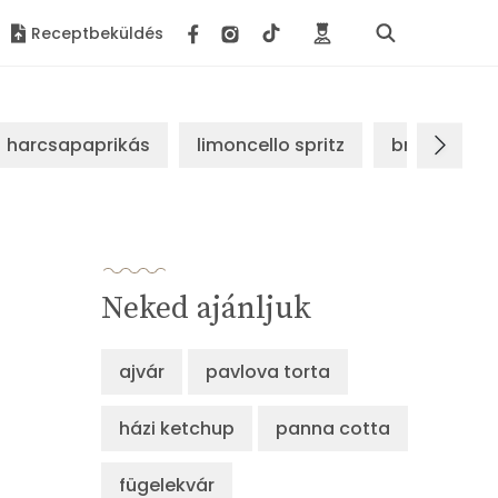
Receptbeküldés
harcsapaprikás
limoncello spritz
brassói sz
Neked ajánljuk
ajvár
pavlova torta
házi ketchup
panna cotta
fügelekvár