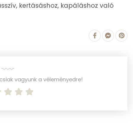
0 g
asszív, kertásáshoz, kapáláshoz való
1 g
0 mg
1751.5 g
3 mg
ncsiak vagyunk a véleményedre!
4 mg
116 mg
8 mg
164 mg