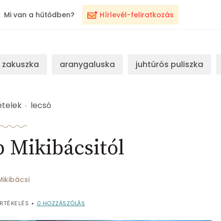
Mi van a hűtődben?
Hírlevél-feliratkozás
zakuszka
aranygaluska
juhtúrós puliszka
ételek
lecsó
 Mikibácsitól
Mikibácsi
0
HOZZÁSZÓLÁS
RTÉKELÉS
•