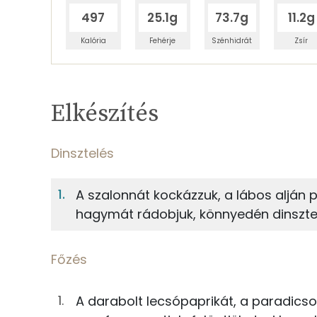
497
25.1g
73.7g
11.2g
Kalória
Fehérje
Szénhidrát
Zsír
Egy adagban
4
TÁPANYAGTARTALOM
Elkészítés
8%
Fehérje
S
Egy adagban
4
Dinsztelés
Dinsztelés
8%
24%
A szalonnát kockázzuk, a lábos alján pi
Fehérje
Szénhidrát
13g
kenyérszalonna
hagymát rádobjuk, könnyedén dinsztelj
TOP ásványi anyagok
50g
vöröshagyma
Főzés
Nátrium
3g
só
A darabolt lecsópaprikát, a paradicso
Foszfor
0g
fekete bors