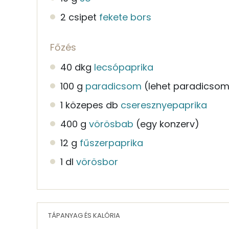
2 csipet
fekete bors
Főzés
40 dkg
lecsópaprika
100 g
paradicsom
(lehet paradicsoml
1 közepes db
cseresznyepaprika
400 g
vörösbab
(egy konzerv)
12 g
fűszerpaprika
1 dl
vörösbor
TÁPANYAG ÉS KALÓRIA