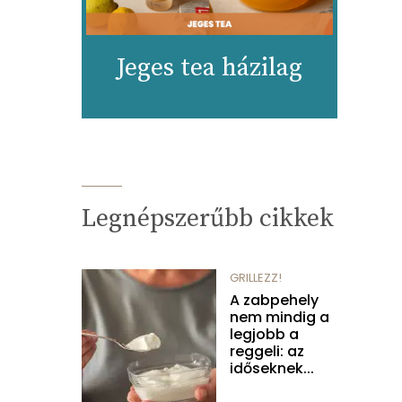
Jeges tea házilag
Legnépszerűbb cikkek
GRILLEZZ!
A zabpehely
nem mindig a
legjobb a
reggeli: az
időseknek...