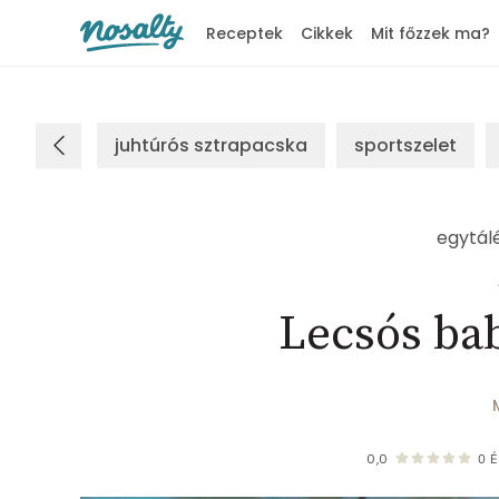
Receptek
Cikkek
Mit főzzek ma?
Nosalty
juhtúrós sztrapacska
sportszelet
egytál
Lecsós bab
0,0
0
É