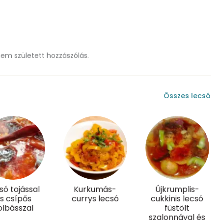
462 mg
992 mg
m született hozzászólás.
1 mg
1 mg
Összes lecsó
73.7 g
8 mg
19 mg
só tojással
Kurkumás-
Újkrumplis-
s csípős
currys lecsó
cukkinis lecsó
olbásszal
füstölt
szalonnával és