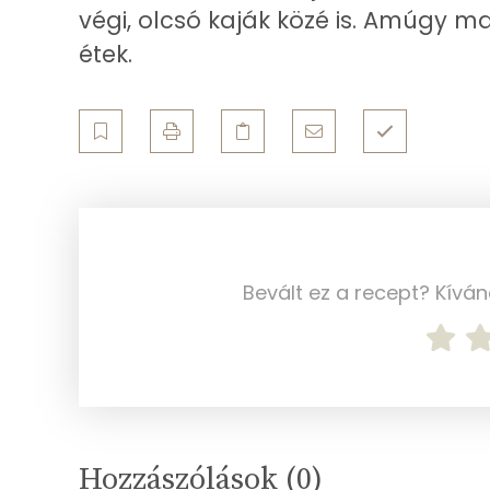
Egyszeresen telítetlen zsírsav:
végi, olcsó kaják közé is. Amúgy m
étek.
Többszörösen telítetlen zsírsav
Koleszterin
Ásványi anyagok
Összesen
Cink
Bevált ez a recept? Kívá
Szelén
Kálcium
Vas
Magnézium
Hozzászólások (
0
)