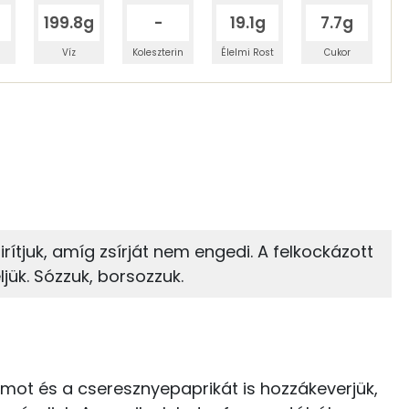
199.8g
-
19.1g
7.7g
Víz
Koleszterin
Élelmi Rost
Cukor
 adagban
100 grammban
24%
4%
zénhidrát
Zsír
 adagban
100 grammban
4%
65%
rítjuk, amíg zsírját nem engedi. A felkockázott
Zsír
Víz
87 kcal
ük. Sózzuk, borsozzuk.
TOP vitaminok
18 kcal
C vitamin:
0 kcal
mot és a cseresznyepaprikát is hozzákeverjük,
Kolin:
0 kcal