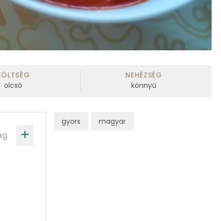
KÖLTSÉG
NEHÉZSÉG
olcsó
könnyű
gyors
magyar
ag