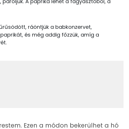
 pároljuk. A paprika lehet a fagyasztóból, a
Niacin - B3 vitamin:
E vitamin:
űsödött, ráöntjük a babkonzervet,
20 kcal
β-karotin
spaprikát, és még addig főzzük, amíg a
5 kcal
ét.
1 kcal
337 kcal
25.1 g
8 kcal
21 kcal
11.2 g
497 kcal
4 g
kerestem. Ezen a módon bekerülhet a hó