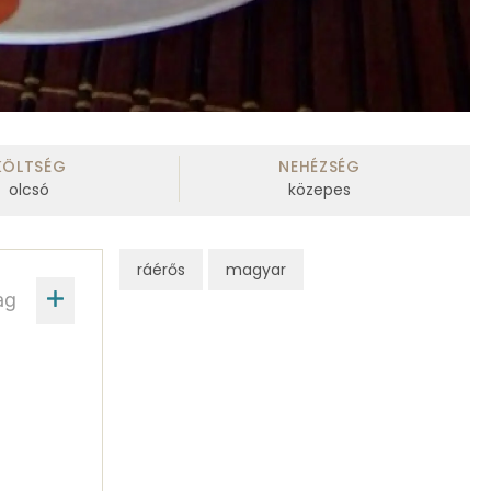
KÖLTSÉG
NEHÉZSÉG
olcsó
közepes
ráérős
magyar
ag