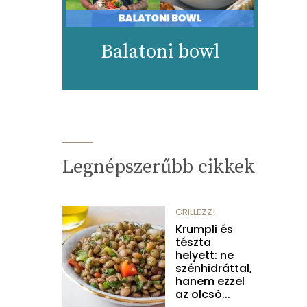
Balatoni bowl
Legnépszerűbb cikkek
GRILLEZZ!
Krumpli és
tészta
helyett: ne
szénhidráttal,
hanem ezzel
az olcsó...