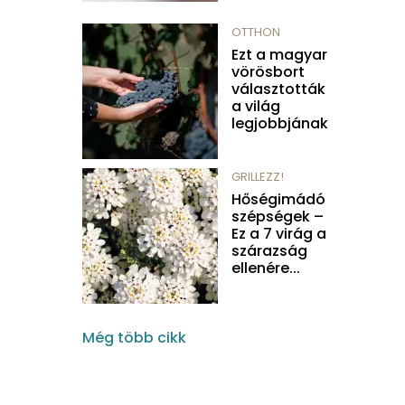
OTTHON
Ezt a magyar
vörösbort
választották
a világ
legjobbjának
GRILLEZZ!
Hőségimádó
szépségek –
Ez a 7 virág a
szárazság
ellenére...
Még több cikk