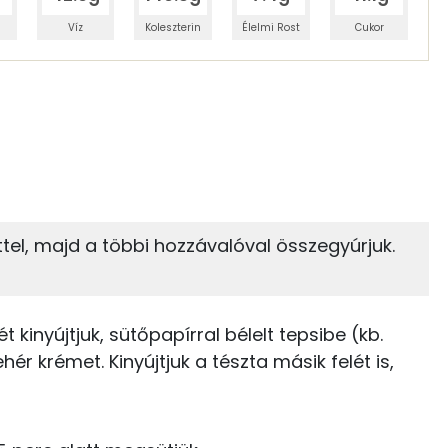
Víz
Koleszterin
Élelmi Rost
Cukor
 adagban
100 grammban
39%
32%
zénhidrát
Zsír
 adagban
100 grammban
32%
22%
zttel, majd a többi hozzávalóval összegyúrjuk.
Zsír
Víz
109 kcal
TOP vitaminok
5 kcal
ét kinyújtjuk, sütőpapírral bélelt tepsibe (kb.
Kolin:
46 kcal
ehér krémet. Kinyújtjuk a tészta másik felét is,
E vitamin:
1 kcal
Niacin - B3 vitamin: