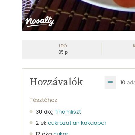
IDŐ
85
p
Hozzávalók
ad
Tésztához
30 dkg
finomliszt
2 ek
cukrozatlan kakaópor
12 dkg
cukor