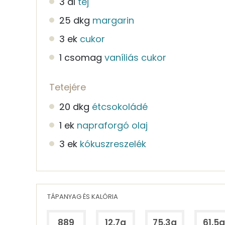
3 dl
tej
25 dkg
margarin
3 ek
cukor
1 csomag
vaníliás cukor
Tetejére
20 dkg
étcsokoládé
1 ek
napraforgó olaj
3 ek
kókuszreszelék
TÁPANYAG ÉS KALÓRIA
889
12.7g
75.3g
61.5g