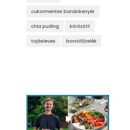
cukormentes banánkenyér
chia puding
körözött
tojásleves
borsófőzelék