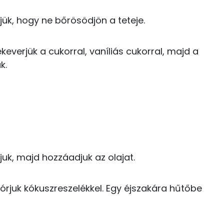
11 g
jük, hogy ne bőrösödjön a teteje.
179 kcal
150 mg
12 kcal
keverjük a cukorral, vaníliás cukorral, majd a
k.
4 kcal
790 g
2 mg
109 kcal
30 mg
7 kcal
170 mg
juk, majd hozzáadjuk az olajat.
12 kcal
4 mg
órjuk kókuszreszelékkel. Egy éjszakára hűtőbe
76 mg
889 kcal
328 mg