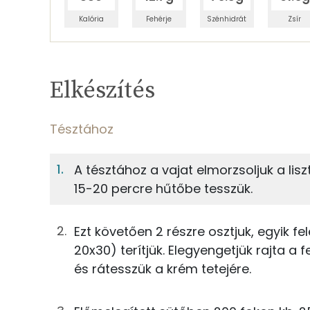
Kalória
Fehérje
Szénhidrát
Zsír
Egy adagban
10
TÁPANYAGTARTALOM
Elkészítés
7%
Fehérje
S
Egy adagban
10
Tésztához
Tésztához
7%
39%
A tésztához a vajat elmorzsoljuk a lis
Fehérje
Szénhidrát
30g
finomliszt
15-20 percre hűtőbe tesszük.
TOP ásványi anyagok
2g
cukrozatlan kakaópor
Ezt követően 2 részre osztjuk, egyik fel
Foszfor
12g
cukor
20x30) terítjük. Elegyengetjük rajta a f
és rátesszük a krém tetejére.
Nátrium
1g
sütőpor
Kálcium