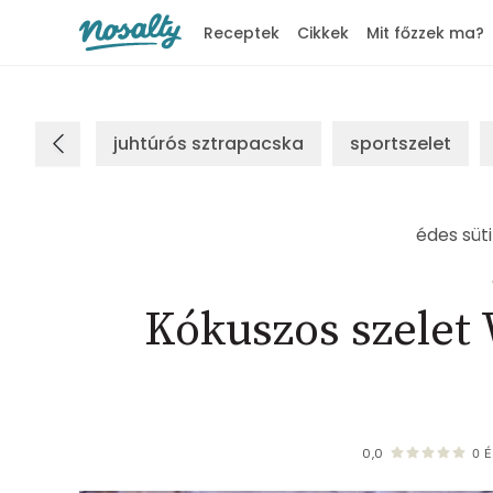
Receptek
Cikkek
Mit főzzek ma?
Nosalty
juhtúrós sztrapacska
sportszelet
édes süti
Kókuszos szelet
0,0
0
É