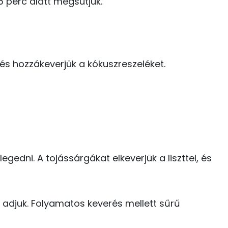
5 perc alatt megsütjük.
108 kcal
C vitamin:
7 kcal
A vitamin (RAE):
, és hozzákeverjük a kókuszreszeléket.
12 kcal
46 kcal
12.7 g
165 kcal
gedni. A tojássárgákat elkeverjük a liszttel, és
61.5 g
39 kcal
27 g
z adjuk. Folyamatos keverés mellett sűrű
11 kcal
20 g
17 kcal