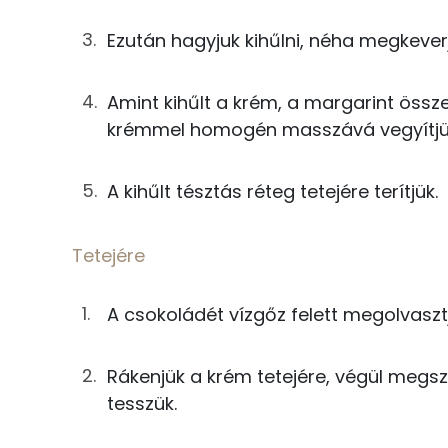
Többszörösen telítetlen zsírsav
Ezután hagyjuk kihűlni, néha megkever
25g
margarin
Koleszterin
3g
cukor
Amint kihűlt a krém, a margarint össze
Ásványi anyagok
krémmel homogén masszává vegyítjü
1g
vaníliás cukor
Összesen
A kihűlt tésztás réteg tetejére terítjük.
Tetejére
Cink
20g
étcsokoládé
Tetejére
Szelén
1g
napraforgó olaj
Kálcium
A csokoládét vízgőz felett megolvaszt
2g
kókuszreszelék
Vas
Rákenjük a krém tetejére, végül megsz
Magnézium
Összesen
tesszük.
Foszfor