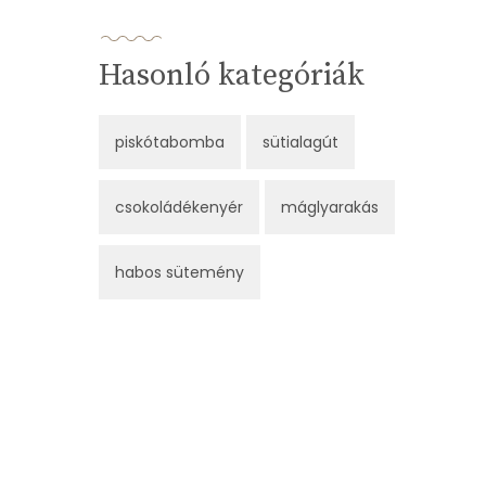
Hasonló kategóriák
piskótabomba
sütialagút
csokoládékenyér
máglyarakás
habos sütemény