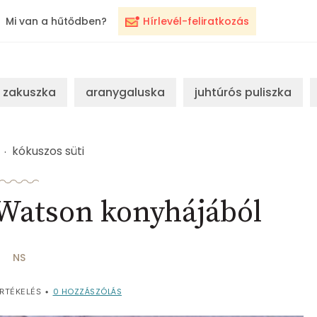
Mi van a hűtődben?
Hírlevél-feliratkozás
zakuszka
aranygaluska
juhtúrós puliszka
kókuszos süti
 Watson konyhájából
NS
0
HOZZÁSZÓLÁS
RTÉKELÉS
•