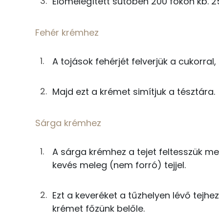
Előmelegített sütőben 200 fokon kb. 2
15g
margarin
Magnézium
6g
tojás
Fehér krémhez
Szelén
Fehér krémhez
A tojások fehérjét felverjük a cukorral
24g
tojásfehérje
Fehérje
Majd ezt a krémet simítjuk a tésztára.
12g
cukor
Összesen
25g
kókuszreszelék
Sárga krémhez
Zsír
A sárga krémhez a tejet feltesszük mele
Sárga krémhez
Összesen
kevés meleg (nem forró) tejjel.
12g
tojássárgája
Telített zsírsav
Ezt a keveréket a tűzhelyen lévő tejhe
3g
finomliszt
Egyszeresen telítetlen zsírsav:
krémet főzünk belőle.
30g
tej