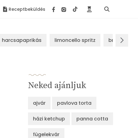
Receptbeküldés
harcsapaprikás
limoncello spritz
brassói sz
Neked ajánljuk
ajvár
pavlova torta
házi ketchup
panna cotta
fügelekvár