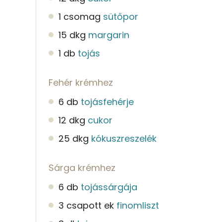
1 csomag
sütőpor
15 dkg
margarin
1 db
tojás
Fehér krémhez
6 db
tojásfehérje
12 dkg
cukor
25 dkg
kókuszreszelék
Sárga krémhez
6 db
tojássárgája
3 csapott ek
finomliszt