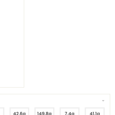
42.6g
149.8g
7.4g
41.1g