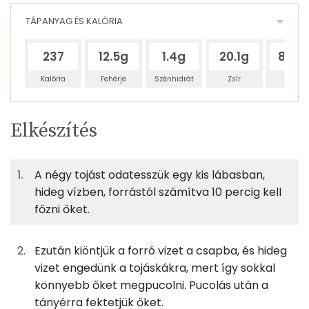
TÁPANYAG ÉS KALÓRIA
237
12.5g
1.4g
20.1g
82.2
Kalória
Fehérje
Szénhidrát
Zsír
Víz
Egy
2
100
Elkészítés
adagban
adagban
grammban
TÁPANYAGTARTALOM
A négy tojást odatesszük egy kis lábasban,
11%
1%
17%
Egy
2
100
Fehérje
Szénhidrát
Zsír
adagban
adagban
grammban
hideg vízben, forrástól számítva 10 percig kell
főzni őket.
11%
1%
17%
71%
110g
tojás
138 kcal
Fehérje
Szénhidrát
Zsír
Víz
Ezután kiöntjük a forró vizet a csapba, és hideg
TOP ásványi anyagok
6g
majonéz
29 kcal
vizet engedünk a tojáskákra, mert így sokkal
könnyebb őket megpucolni. Pucolás után a
Foszfor
10g
tejföl
20 kcal
tányérra fektetjük őket.