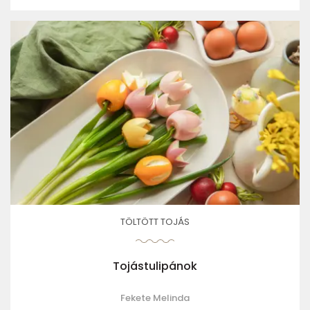
TÖLTÖTT TOJÁS
Tojástulipánok
Fekete Melinda