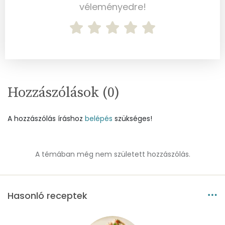
véleményedre!
Szénhidrát
Összesen
1.4 g
Cukor
1 mg
Hozzászólások (
0
)
Élelmi rost
0 mg
A hozzászólás íráshoz
belépés
szükséges!
Víz
Összesen
82.2 g
A témában még nem született hozzászólás.
Vitaminok
Hasonló receptek
Összesen
0