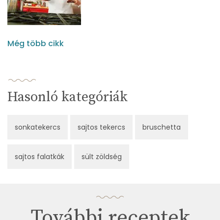
Még több cikk
Hasonló kategóriák
sonkatekercs
sajtos tekercs
bruschetta
sajtos falatkák
sült zöldség
További receptek