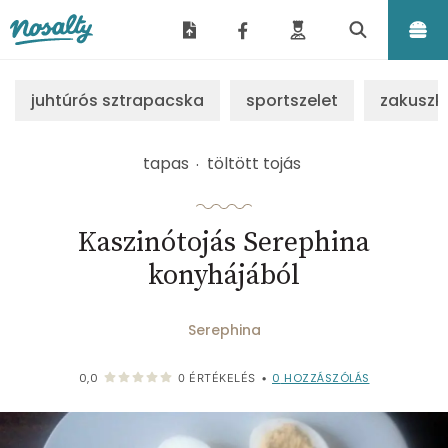
Nosalty
juhtúrós sztrapacska
sportszelet
zakuszk
tapas
töltött tojás
Kaszinótojás Serephina
konyhájából
Serephina
0
HOZZÁSZÓLÁS
0,0
0
ÉRTÉKELÉS
•