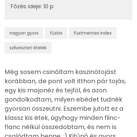
Főzés ideje
:
10 p
Fehérje
Összesen
12.5 g
nagyon gyors
fúziós
füstmentes index
Zsír
szilveszteri ételek
Összesen
20.1 g
Még sosem csináltam kaszinótojást
Telített zsírsav
8 g
korábban, de pont volt itthon pár tojás,
Egyszeresen telítetlen zsírsav:
6 g
egy kis majonéz és tejföl, és azon
gondolkodtam, milyen ebédet tudnék
Többszörösen telítetlen zsírsav
2 g
gyorsan összeütni. Eszembe jutott ez a
Koleszterin
381 mg
klassz kis étek, úgyhogy minden flinc-
flanc nélkül összedobtam, és nem is
Ásványi anyagok
csalódtam benne. :) Kitűnő és gyors