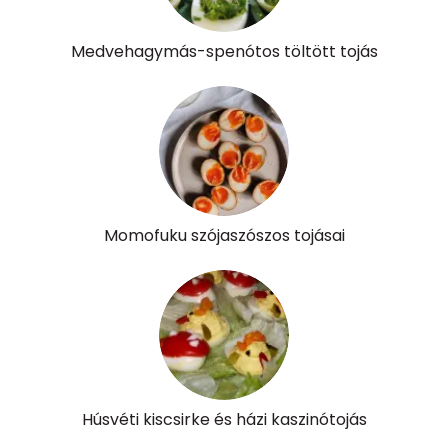
Pantoténsav - B5 vitamin:
0 mg
Medvehagymás-spenótos töltött tojás
Folsav - B9-vitamin:
46 micro
Kolin:
288 mg
Retinol - A vitamin:
214 micro
α-karotin
0 micro
Momofuku szójaszószos tojásai
β-karotin
14 micro
β-crypt
9 micro
Likopin
0 micro
Lut-zea
487 micro
Húsvéti kiscsirke és házi kaszinótojás