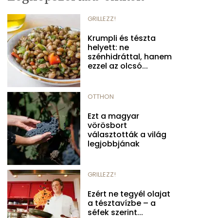
GRILLEZZ!
Krumpli és tészta
helyett: ne
szénhidráttal, hanem
ezzel az olcsó...
OTTHON
Ezt a magyar
vörösbort
választották a világ
legjobbjának
GRILLEZZ!
Ezért ne tegyél olajat
a tésztavízbe – a
séfek szerint...