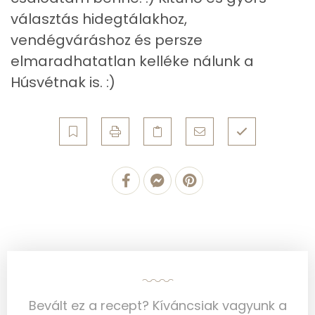
választás hidegtálakhoz,
Összesen
487.3 g
vendégváráshoz és persze
Cink
1 mg
elmaradhatatlan kelléke nálunk a
Húsvétnak is. :)
Szelén
30 mg
Kálcium
66 mg
Vas
2 mg
Magnézium
13 mg
Foszfor
201 mg
Nátrium
174 mg
Réz
0 mg
Bevált ez a recept? Kíváncsiak vagyunk a
Mangán
0 mg