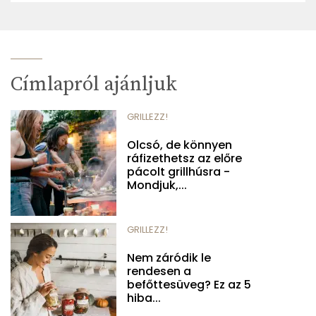
Címlapról ajánljuk
GRILLEZZ!
Olcsó, de könnyen
ráfizethetsz az előre
pácolt grillhúsra -
Mondjuk,...
GRILLEZZ!
Nem záródik le
rendesen a
befőttesüveg? Ez az 5
hiba...