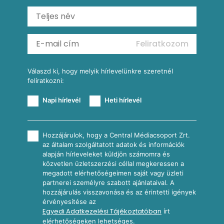
Ratatouille
Almás-kéksajtos kukoricasaláta
Köretek
Mexikói kukoricasaláta
Reggeli receptek
Feliratkozom
További receptkategóriák
Válaszd ki, hogy melyik hírlevelünkre szeretnél
felíratkozni:
Napi hírlevél
Heti hírlevél
Hozzájárulok, hogy a Central Médiacsoport Zrt.
az általam szolgáltatott adatok és információk
alapján hírleveleket küldjön számomra és
közvetlen üzletszerzési céllal megkeressen a
megadott elérhetőségeimen saját vagy üzleti
partnerei személyre szabott ajánlataival. A
hozzájárulás visszavonása és az érintetti igények
érvényesítése az
Egyedi Adatkezelési Tájékoztatóban
írt
elérhetőségeken lehetséges.