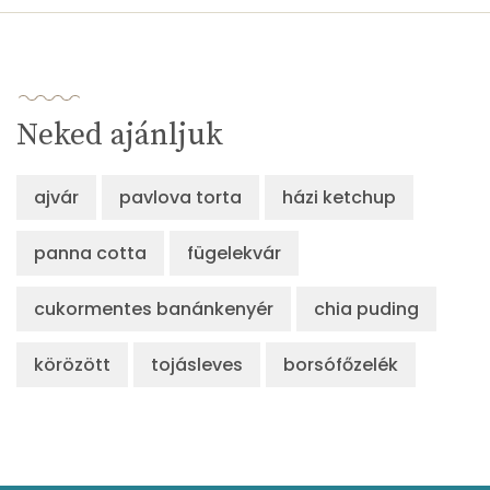
Összesen
237 kcal
Neked ajánljuk
ajvár
pavlova torta
házi ketchup
panna cotta
fügelekvár
cukormentes banánkenyér
chia puding
körözött
tojásleves
borsófőzelék