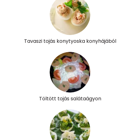
A vitamin (RAE):
215 micro
B6 vitamin:
0 mg
B12 Vitamin:
1 micro
Tavaszi tojás konytyoska konyhájából
E vitamin:
1 mg
C vitamin:
0 mg
D vitamin:
79 micro
K vitamin:
1 micro
Töltött tojás salátaágyon
Tiamin - B1 vitamin:
0 mg
Riboflavin - B2 vitamin:
0 mg
Niacin - B3 vitamin:
0 mg