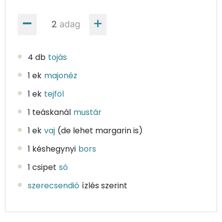
adag
4 db
tojás
1 ek
majonéz
1 ek
tejföl
1 teáskanál
mustár
1 ek
vaj
(de lehet margarin is)
1 késhegynyi
bors
1 csipet
só
szerecsendió
ízlés szerint