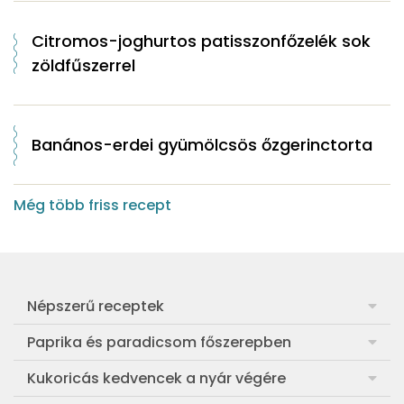
Citromos-joghurtos patisszonfőzelék sok
zöldfűszerrel
Banános-erdei gyümölcsös őzgerinctorta
Még több friss recept
Népszerű receptek
Frankfurti leves
Paprika és paradicsom főszerepben
Egyszerű muffin
Pan con Tomate
Kukoricás kedvencek a nyár végére
Aranygaluska