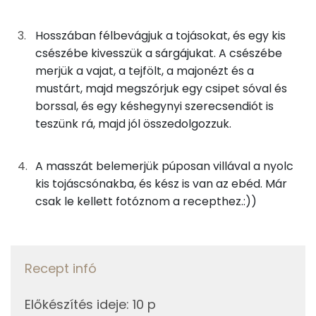
Nátrium
0g
mustár
0 kcal
Hosszában félbevágjuk a tojásokat, és egy kis
Kálcium
csészébe kivesszük a sárgájukat. A csészébe
7g
vaj
50 kcal
merjük a vajat, a tejfölt, a majonézt és a
Szelén
0g
bors
0 kcal
mustárt, majd megszórjuk egy csipet sóval és
borssal, és egy késhegynyi szerecsendiót is
Magnézium
0g
só
0 kcal
teszünk rá, majd jól összedolgozzuk.
TOP vitaminok
0g
szerecsendió
0 kcal
A masszát belemerjük púposan villával a nyolc
Kolin:
kis tojáscsónakba, és kész is van az ebéd. Már
Összesen
237 kcal
csak le kellett fotóznom a recepthez.:))
E vitamin:
Lut-zea
Riboflavin - B2 vitamin:
Recept infó
A vitamin (RAE):
Előkészítés ideje
:
10 p