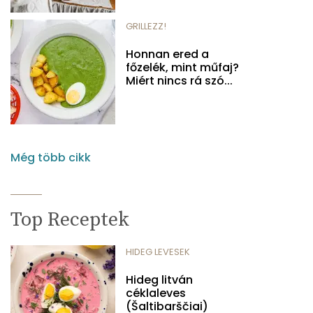
GRILLEZZ!
Honnan ered a
főzelék, mint műfaj?
Miért nincs rá szó...
Még több cikk
Top Receptek
HIDEG LEVESEK
Hideg litván
céklaleves
(Šaltibarščiai)