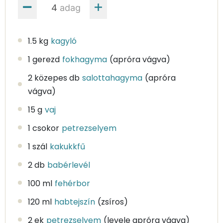
adag
1.5 kg
kagyló
1 gerezd
fokhagyma
(apróra vágva)
2 közepes db
salottahagyma
(apróra
vágva)
15 g
vaj
1 csokor
petrezselyem
1 szál
kakukkfű
2 db
babérlevél
100 ml
fehérbor
120 ml
habtejszín
(zsíros)
2 ek
petrezselyem
(levele apróra vágva)