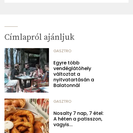
Címlapról ajánljuk
GASZTRO
Egyre több
vendéglátóhely
változtat a
nyitvatartásán a
Balatonnál
GASZTRO
Nosalty 7 nap, 7 étel:
A héten a patisszon,
vagyis...