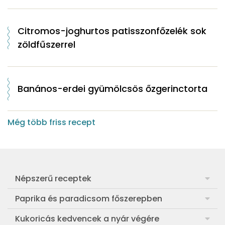
Citromos-joghurtos patisszonfőzelék sok
zöldfűszerrel
Banános-erdei gyümölcsös őzgerinctorta
Még több friss recept
Népszerű receptek
Frankfurti leves
Paprika és paradicsom főszerepben
Egyszerű muffin
Pan con Tomate
Kukoricás kedvencek a nyár végére