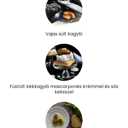
Összesen
0
A vitamin (RAE):
273 micro
Vajas sült kagyló
B6 vitamin:
0 mg
B12 Vitamin:
27 micro
E vitamin:
2 mg
C vitamin:
38 mg
Füstölt kékkagyló mascarponés krémmel és sós
D vitamin:
7 micro
keksszel
K vitamin:
211 micro
Tiamin - B1 vitamin:
0 mg
Riboflavin - B2 vitamin:
1 mg