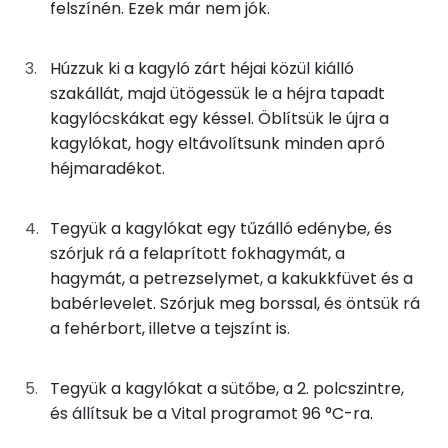
TOP ásványi anyagok
1g
fokhagyma
1 kcal
felszínén. Ezek már nem jók.
Nátrium
14g
salottahagyma
9 kcal
Húzzuk ki a kagyló zárt héjai közül kiálló
Foszfor
szakállát, majd ütögessük le a héjra tapadt
4g
vaj
27 kcal
kagylócskákat egy késsel. Öblítsük le újra a
Kálcium
kagylókat, hogy eltávolítsunk minden apró
11g
petrezselyem
4 kcal
héjmaradékot.
Szelén
1g
kakukkfű
1 kcal
Magnézium
Tegyük a kagylókat egy tűzálló edénybe, és
0g
babérlevél
0 kcal
szórjuk rá a felaprított fokhagymát, a
TOP vitaminok
hagymát, a petrezselymet, a kakukkfüvet és a
25g
fehérbor
21 kcal
babérlevelet. Szórjuk meg borssal, és öntsük rá
Kolin:
a fehérbort, illetve a tejszínt is.
30g
habtejszín
88 kcal
C vitamin:
2g
petrezselyem
1 kcal
Tegyük a kagylókat a sütőbe, a 2. polcszintre,
Niacin - B3 vitamin:
és állítsuk be a Vital programot 96 °C-ra.
Összesen
346 kcal
E vitamin: