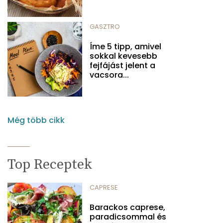
GASZTRO
Íme 5 tipp, amivel
sokkal kevesebb
fejfájást jelent a
vacsora...
Még több cikk
Top Receptek
CAPRESE
Barackos caprese,
paradicsommal és