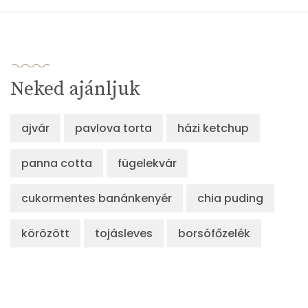
Lut-zea
710 micro
Összesen
346 kcal
Neked ajánljuk
ajvár
pavlova torta
házi ketchup
panna cotta
fügelekvár
cukormentes banánkenyér
chia puding
körözött
tojásleves
borsófőzelék