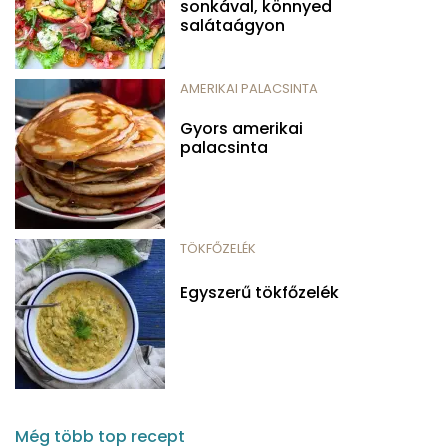
sonkával, könnyed
salátaágyon
AMERIKAI PALACSINTA
Gyors amerikai
palacsinta
TÖKFŐZELÉK
Egyszerű tökfőzelék
Még több top recept