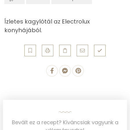
Ásványi anyagok
Ízletes kagylótál az Electrolux
Összesen
1471.8 g
konyhájából.
Cink
4 mg
Szelén
101 mg
Kálcium
109 mg
Vas
10 mg
Magnézium
92 mg
Foszfor
484 mg
Bevált ez a recept? Kíváncsiak vagyunk a
Nátrium
664 mg