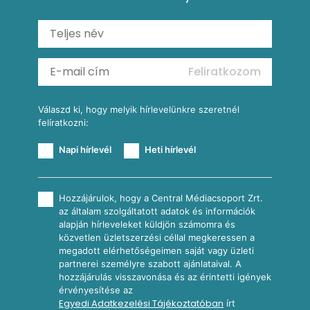
Shakshuka
Mexikói húsleves kukorica salsával
Saláták
Ratatouille
Almás-kéksajtos kukoricasaláta
Köretek
Mexikói kukoricasaláta
Reggeli receptek
Feliratkozom
További receptkategóriák
Válaszd ki, hogy melyik hírlevelünkre szeretnél
felíratkozni:
Napi hírlevél
Heti hírlevél
Hozzájárulok, hogy a Central Médiacsoport Zrt.
az általam szolgáltatott adatok és információk
alapján hírleveleket küldjön számomra és
közvetlen üzletszerzési céllal megkeressen a
megadott elérhetőségeimen saját vagy üzleti
partnerei személyre szabott ajánlataival. A
hozzájárulás visszavonása és az érintetti igények
érvényesítése az
Egyedi Adatkezelési Tájékoztatóban
írt