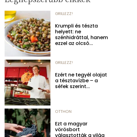
GRILLEZZ!
Krumpli és tészta
helyett: ne
szénhidráttal, hanem
ezzel az olcsó...
GRILLEZZ!
Ezért ne tegyél olajat
a tésztavízbe – a
séfek szerint...
OTTHON
Ezt a magyar
vörösbort
választották a világ