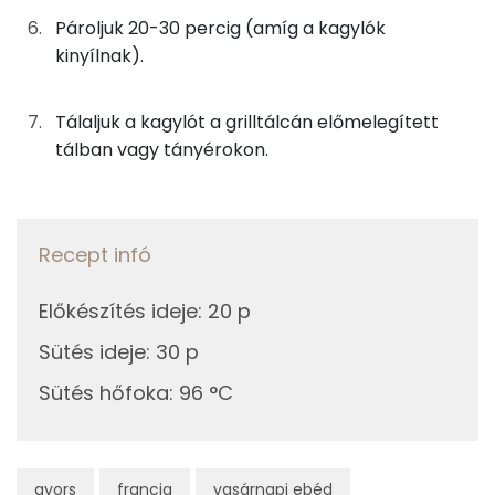
Pároljuk 20-30 percig (amíg a kagylók
Lut-zea
kinyílnak).
Fehérje
Tálaljuk a kagylót a grilltálcán előmelegített
tálban vagy tányérokon.
Összesen
28.3 g
Zsír
Recept infó
Összesen
17.5 g
Előkészítés ideje
:
20 p
Telített zsírsav
9 g
Sütés ideje
:
30 p
Egyszeresen telítetlen zsírsav:
5 g
Sütés hőfoka
:
96 °C
Többszörösen telítetlen zsírsav
2 g
Koleszterin
104 mg
gyors
francia
vasárnapi ebéd