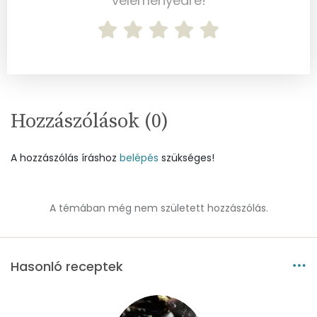
véleményedre!
Réz
0 mg
Mangán
8 mg
Szénhidrát
Hozzászólások (
0
)
Összesen
13.2 g
Cukor
2 mg
A hozzászólás íráshoz
belépés
szükséges!
Élelmi rost
1 mg
A témában még nem született hozzászólás.
Víz
Összesen
244.9 g
Hasonló receptek
Vitaminok