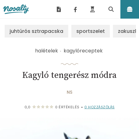
Nosalty
juhtúrós sztrapacska
sportszelet
zakuszk
halételek
kagylóreceptek
Kagyló tengerész módra
NS
0
HOZZÁSZÓLÁS
0,0
0
ÉRTÉKELÉS
•