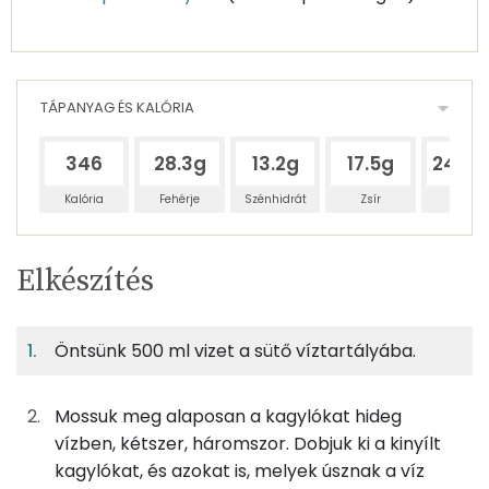
TÁPANYAG ÉS KALÓRIA
346
28.3g
13.2g
17.5g
244.9
Kalória
Fehérje
Szénhidrát
Zsír
Víz
Egy
4
100
Elkészítés
adagban
adagban
grammban
TÁPANYAGTARTALOM
Öntsünk 500 ml vizet a sütő víztartályába.
9%
4%
6%
Egy
4
100
Fehérje
Szénhidrát
Zsír
adagban
adagban
grammban
Mossuk meg alaposan a kagylókat hideg
9%
4%
6%
81%
vízben, kétszer, háromszor. Dobjuk ki a kinyílt
375g
kagyló
194 kcal
Fehérje
Szénhidrát
Zsír
Víz
kagylókat, és azokat is, melyek úsznak a víz