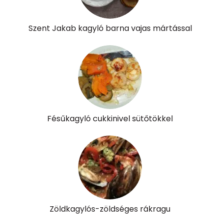
Niacin - B3 vitamin:
4 mg
Szent Jakab kagyló barna vajas mártással
Pantoténsav - B5 vitamin:
0 mg
Folsav - B9-vitamin:
120 micro
Kolin:
156 mg
Retinol - A vitamin:
215 micro
Fésűkagyló cukkinivel sütőtökkel
α-karotin
0 micro
β-karotin
690 micro
β-crypt
0 micro
Likopin
0 micro
Zöldkagylós-zöldséges rákragu