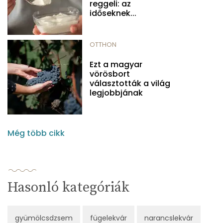
reggeli: az
időseknek...
OTTHON
Ezt a magyar
vörösbort
választották a világ
legjobbjának
Még több cikk
Hasonló kategóriák
gyümölcsdzsem
fügelekvár
narancslekvár