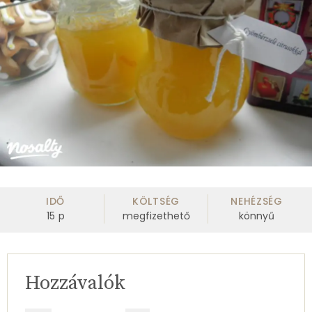
IDŐ
KÖLTSÉG
NEHÉZSÉG
15
p
megfizethető
könnyű
Hozzávalók