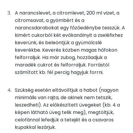
Nátrium
5g
zselatinfix
7 kcal
A narancslevet, a citromlevet, 200 ml vizet, a
Szelén
citromsavat, a gyömbért és a
Összesen
488 kcal
narancsdarabokat egy főzőedénybe tesszük. A
TOP vitaminok
kimért cukorból két evőkanálnyit a zseléfixhez
C vitamin:
keverünk, és beleöntjük a gyümölcslé
keverékbe. Keverés közben magas hőfokon
Kolin:
felforraljuk. Ha már zubog, hozzáadjuk a
maradék cukrot és felforraljuk. Forrástól
Niacin - B3 vitamin:
számított kb. fél percig hagyjuk forrni.
E vitamin:
Szükség esetén eltávolítjuk a habot (nagyon
Lut-zea
minimális van rajta, de akinek nem tetszik,
leszedheti). Az előkészített üvegeket (kb. 4 a
Fehérje
képen látható üveg telik meg), megtöltjük,
celofánnal lefedjük a tetejét és a csavaros
Összesen
4.8 g
kupakkal lezárjuk.