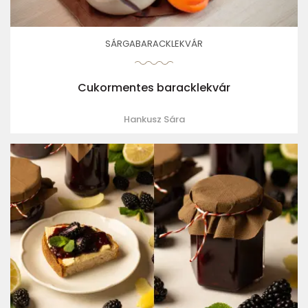
SÁRGABARACKLEKVÁR
Cukormentes baracklekvár
Hankusz Sára