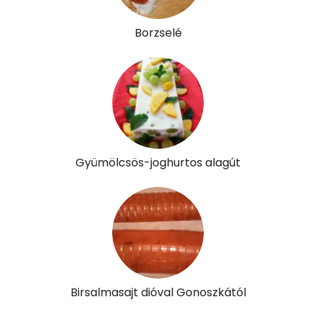
Kolin:
27 mg
Borzselé
Retinol - A vitamin:
0 micro
α-karotin
27 micro
β-karotin
170 micro
β-crypt
289 micro
Gyümölcsös-joghurtos alagút
Likopin
0 micro
Lut-zea
313 micro
Összesen
488 kcal
Birsalmasajt dióval Gonoszkától