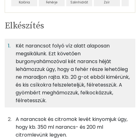
Kalória
Fehérje
Szénhidrát
Zsír
Víz
Egy
4
100
Elkészítés
adagban
adagban
grammban
TÁPANYAGTARTALOM
Két narancsot folyó víz alatt alaposan
1%
31%
0%
Egy
4
100
Fehérje
Szénhidrát
Zsír
adagban
adagban
grammban
megsikálunk. Ezt követően
burgonyahámozóval két narancs héját
lehámozzuk úgy, hogy a fehér része lehetőleg
1%
31%
0%
68%
325g
narancs
112 kcal
Fehérje
Szénhidrát
Zsír
Víz
ne maradjon rajta. Kb. 20 g-ot ebből kimérünk,
és kis csíkokra felszeleteljük, félretesszük. A
TOP ásványi anyagok
128g
citrom
20 kcal
gyömbért meghámozzuk, felkockázzuk,
Kálcium
félretesszük.
13g
gyömbér
10 kcal
Foszfor
1g
citromsav
0 kcal
A narancsok és citromok levét kinyomjuk úgy,
hogy kb. 350 ml narancs- és 200 ml
Magnézium
88g
cukor
339 kcal
citromlevünk legyen.