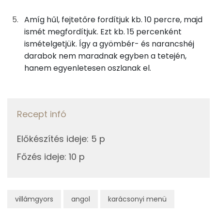
Zsír
Amíg hűl, fejtetőre fordítjuk kb. 10 percre, majd
ismét megfordítjuk. Ezt kb. 15 percenként
Összesen
0.6 g
ismételgetjük. Így a gyömbér- és narancshéj
darabok nem maradnak egyben a tetején,
Telített zsírsav
0 g
hanem egyenletesen oszlanak el.
Egyszeresen telítetlen zsírsav:
0 g
Többszörösen telítetlen zsírsav
0 g
Recept infó
Koleszterin
0 mg
Előkészítés ideje
:
5 p
Főzés ideje
:
10 p
Ásványi anyagok
Összesen
205.3 g
villámgyors
angol
karácsonyi menü
Cink
0 mg