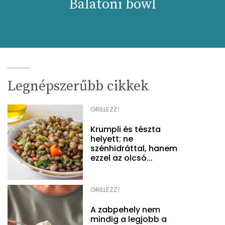
Balatoni bowl
Legnépszerűbb cikkek
GRILLEZZ!
Krumpli és tészta
helyett: ne
szénhidráttal, hanem
ezzel az olcsó...
GRILLEZZ!
A zabpehely nem
mindig a legjobb a