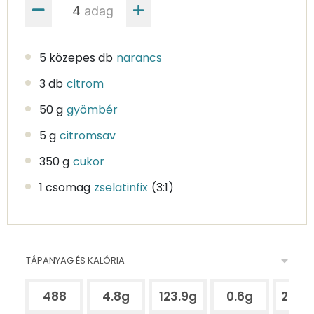
adag
5 közepes db
narancs
3 db
citrom
50 g
gyömbér
5 g
citromsav
350 g
cukor
1 csomag
zselatinfix
(3:1)
TÁPANYAG ÉS KALÓRIA
488
4.8g
123.9g
0.6g
275.