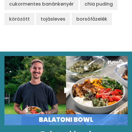
cukormentes banánkenyér
chia puding
körözött
tojásleves
borsófőzelék