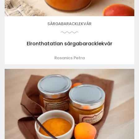
SÁRGABARACKLEKVÁR
Elronthatatlan sárgabaracklekvár
Rosanics Petra