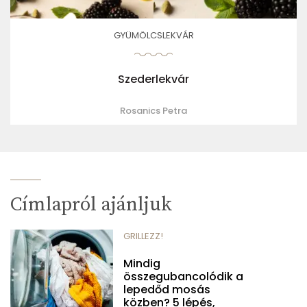
GYÜMÖLCSLEKVÁR
Szederlekvár
Rosanics Petra
Címlapról ajánljuk
GRILLEZZ!
Mindig
összegubancolódik a
lepedőd mosás
közben? 5 lépés,