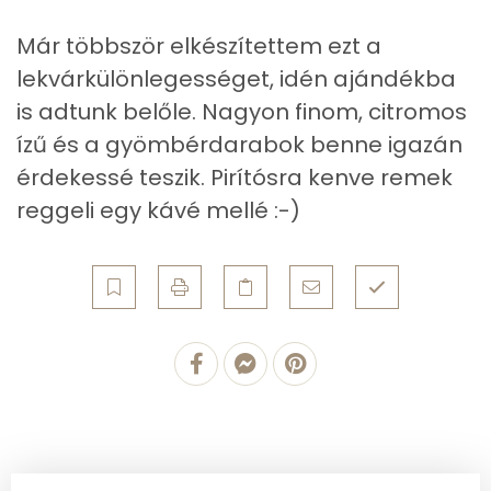
Szelén
2 mg
Már többször elkészítettem ezt a
Kálcium
115 mg
lekvárkülönlegességet, idén ajándékba
is adtunk belőle. Nagyon finom, citromos
Vas
1 mg
ízű és a gyömbérdarabok benne igazán
Magnézium
35 mg
érdekessé teszik. Pirítósra kenve remek
reggeli egy kávé mellé :-)
Foszfor
48 mg
Nátrium
4 mg
Réz
0 mg
Mangán
0 mg
Szénhidrát
Összesen
123.9 g