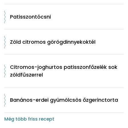
Patisszontócsni
Zöld citromos görögdinnyekoktél
Citromos-joghurtos patisszonfőzelék sok
zöldfűszerrel
Banános-erdei gyümölcsös őzgerinctorta
Még több friss recept