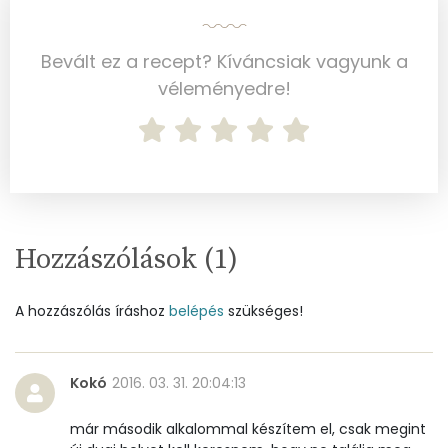
Cukor
111 mg
Bevált ez a recept? Kíváncsiak vagyunk a
véleményedre!
Élelmi rost
8 mg
Víz
Összesen
275.8 g
Hozzászólások (
1
)
Vitaminok
Összesen
0
A hozzászólás íráshoz
belépés
szükséges!
A vitamin (RAE):
27 micro
Kokó
2016. 03. 31. 20:04:13
B6 vitamin:
0 mg
már második alkalommal készítem el, csak megint
B12 Vitamin:
0 micro