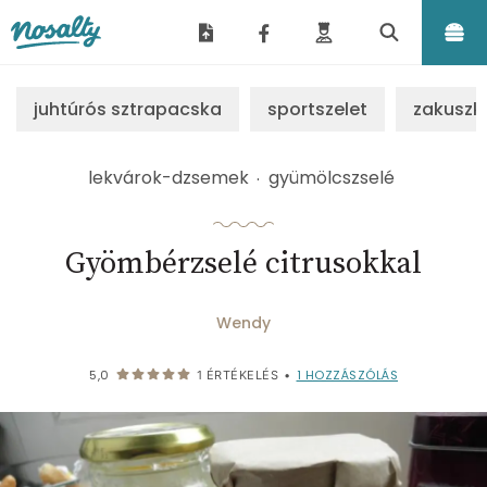
Nosalty
juhtúrós sztrapacska
sportszelet
zakuszk
lekvárok-dzsemek
gyümölcszselé
Gyömbérzselé citrusokkal
Wendy
1
HOZZÁSZÓLÁS
5,0
1
ÉRTÉKELÉS
•