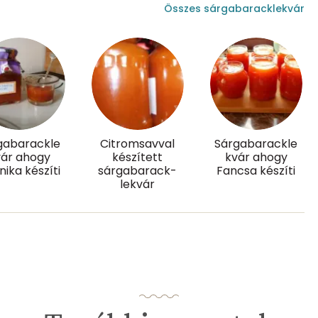
Összes sárgabaracklekvár
6 mg
268 g
gabarackle
Citromsavval
Sárgabarackle
vár ahogy
készített
kvár ahogy
ika készíti
sárgabarack-
Fancsa készíti
0
lekvár
298 micro
0 mg
0 micro
3 mg