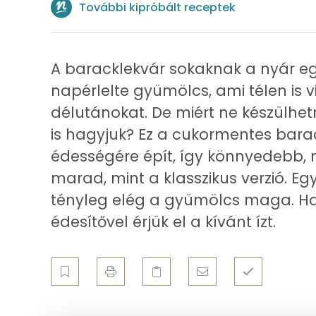
További kipróbált receptek
Összesen
Telített zsírsav
A baracklekvár sokaknak a nyár eg
Egyszeresen telítetlen zsírsav:
napérlelte gyümölcs, ami télen is 
délutánokat. De miért ne készülhet
Többszörösen telítetlen zsírsav
is hagyjuk? Ez a cukormentes bara
Koleszterin
édességére épít, így könnyedebb, 
marad, mint a klasszikus verzió. Eg
Ásványi anyagok
tényleg elég a gyümölcs maga. Ha
édesítővel érjük el a kívánt ízt.
Összesen
Cink
Szelén