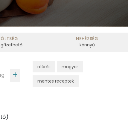
KÖLTSÉG
NEHÉZSÉG
gfizethető
könnyű
ráérős
magyar
ag
mentes receptek
tő)