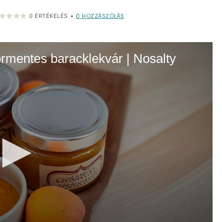
0
HOZZÁSZÓLÁS
0
ÉRTÉKELÉS
•
ntes baracklekvár | Nosalty