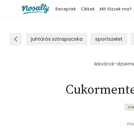
Receptek
Cikkek
Mit főzzek ma?
Nosalty
juhtúrós sztrapacska
sportszelet
lekvárok-dzsem
Cukormente
CU
Ha