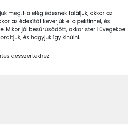
TOP vitaminok
0 kcal
ljuk meg. Ha elég édesnek találjuk, akkor az
C vitamin:
11 kcal
kkor az édesítőt keverjük el a pektinnel, és
Kolin:
. Mikor jól besűrűsödött, akkor steril üvegekbe
fordítjuk, és hagyjuk így kihűlni.
160 kcal
β-karotin
E vitamin:
ntes desszertekhez.
Niacin - B3 vitamin:
4.4 g