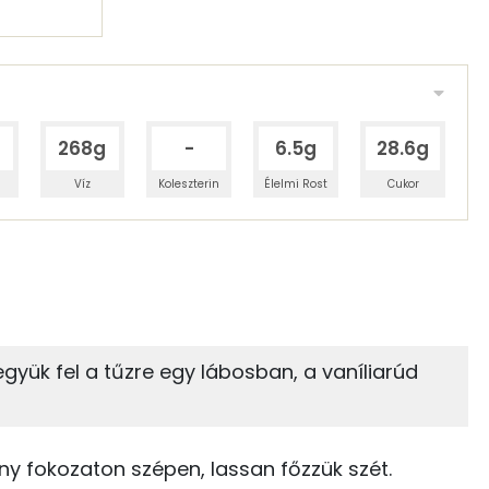
268g
-
6.5g
28.6g
Víz
Koleszterin
Élelmi Rost
Cukor
 adagban
100 grammban
12%
0%
zénhidrát
Zsír
 adagban
100 grammban
együk fel a tűzre egy lábosban, a vaníliarúd
0%
86%
149 kcal
Zsír
Víz
0 kcal
y fokozaton szépen, lassan főzzük szét.