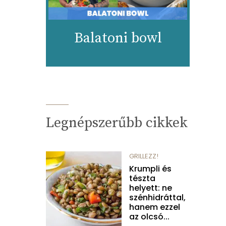
Balatoni bowl
Legnépszerűbb cikkek
GRILLEZZ!
Krumpli és
tészta
helyett: ne
szénhidráttal,
hanem ezzel
az olcsó...