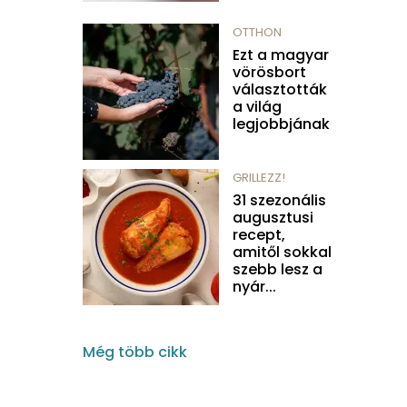
OTTHON
Ezt a magyar
vörösbort
választották
a világ
legjobbjának
GRILLEZZ!
31 szezonális
augusztusi
recept,
amitől sokkal
szebb lesz a
nyár...
Még több cikk