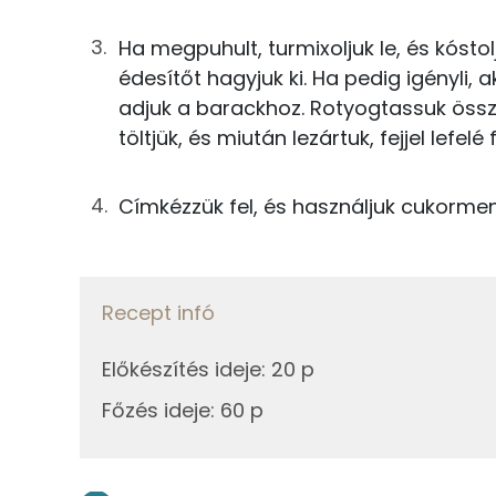
TOP ásványi anyagok
27g
édesítőszer
Ha megpuhult, turmixoljuk le, és kósto
Foszfor
3g
pektin
édesítőt hagyjuk ki. Ha pedig igényli, a
Kálcium
adjuk a barackhoz. Rotyogtassuk össze
töltjük, és miután lezártuk, fejjel lefelé 
Összesen
Magnézium
Nátrium
Címkézzük fel, és használjuk cukorme
Vas
Recept infó
Fehérje
Előkészítés ideje
:
20 p
Összesen
Főzés ideje
:
60 p
Zsír