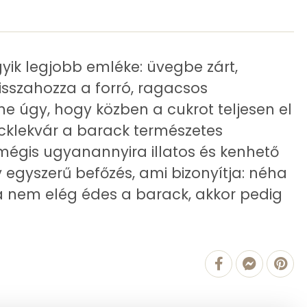
1.2 g
0 g
yik legjobb emléke: üvegbe zárt,
1 g
visszahozza a forró, ragacsos
ne úgy, hogy közben a cukrot teljesen el
0 g
cklekvár a barack természetes
0 mg
mégis ugyanannyira illatos és kenhető
y egyszerű befőzés, ami bizonyítja: néha
 nem elég édes a barack, akkor pedig
155.4 g
1 mg
0 mg