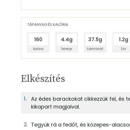
TÁPANYAG ÉS KALÓRIA
160
4.4g
37.5g
1.2g
Kalória
Fehérje
Szénhidrát
Zsír
Egy adagban
3
TÁPANYAGTARTALOM
Elkészítés
1%
Fehérje
S
Egy adagban
3
Az édes barackokat cikkezzük fel, és t
kikapart magjaival.
1%
12%
333g
sárgabarack
Fehérje
Szénhidrát
0g
vanília
Tegyük rá a fedőt, és közepes-alacson