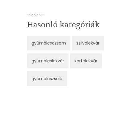
Hasonló kategóriák
gyümölcsdzsem
szilvalekvár
gyümölcslekvár
körtelekvár
gyümölcszselé