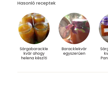
Hasonló receptek
Élelmi rost
Víz
Összesen
Vitaminok
Sárgabarackle
Baracklekvár
Sár
kvár ahogy
egyszerűen
k
helena készíti
Pann
Összesen
A vitamin (RAE):
B6 vitamin:
B12 Vitamin:
E vitamin: