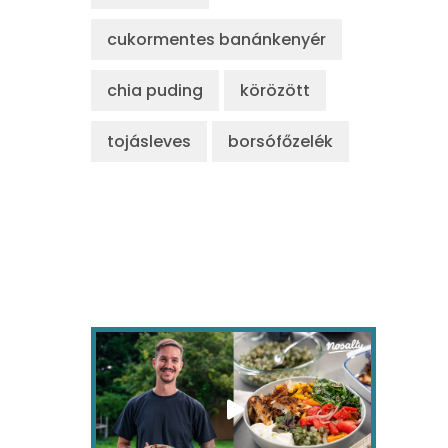
cukormentes banánkenyér
chia puding
körözött
tojásleves
borsófőzelék