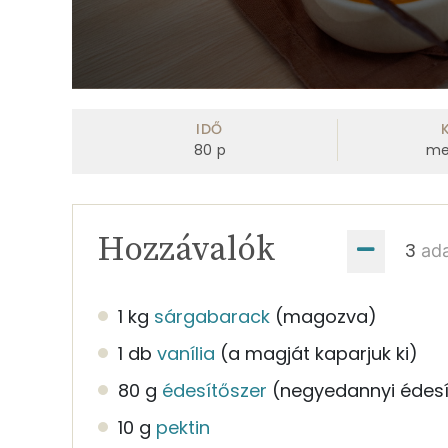
0
seconds
of
IDŐ
59
80
p
me
seconds
Volume
0%
Hozzávalók
ad
1 kg
sárgabarack
(magozva)
1 db
vanília
(a magját kaparjuk ki)
80 g
édesítőszer
(negyedannyi édesí
10 g
pektin