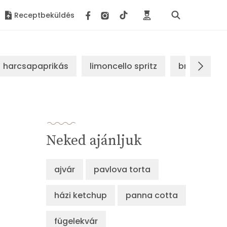
Receptbeküldés
harcsapaprikás
limoncello spritz
brassói sz
Neked ajánljuk
ajvár
pavlova torta
házi ketchup
panna cotta
fügelekvár