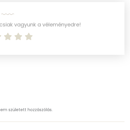
41 mg
1 mg
ncsiak vagyunk a véleményedre!
31 mg
71 mg
10 mg
0 mg
0 mg
m született hozzászólás.
37.5 g
29 mg