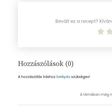
Kálcium
Vas
Bevált ez a recept? Kívá
Magnézium
Foszfor
Nátrium
Réz
Hozzászólások (
0
)
Mangán
A hozzászólás íráshoz
belépés
szükséges!
Szénhidrát
A témában még ne
Összesen
Cukor