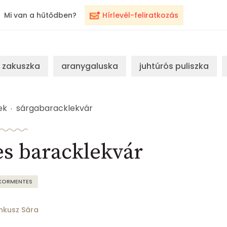
Mi van a hűtődben?
Hírlevél-feliratkozás
zakuszka
aranygaluska
juhtúrós puliszka
ek
sárgabaracklekvár
s baracklekvár
KORMENTES
nkusz Sára