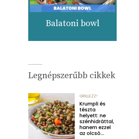
Balatoni bowl
Legnépszerűbb cikkek
GRILLEZZ!
Krumpli és
tészta
helyett: ne
szénhidráttal,
hanem ezzel
az olcsó...