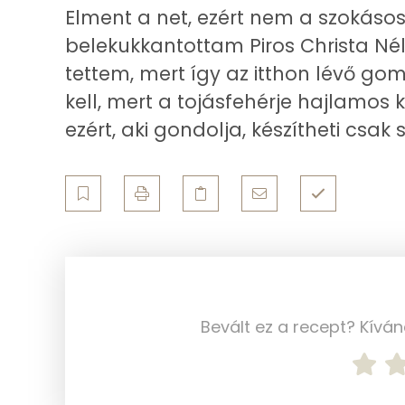
Koleszterin
Elment a net, ezért nem a szokás
belekukkantottam Piros Christa Nél
Ásványi anyagok
tettem, mert így az itthon lévő gomb
Összesen
kell, mert a tojásfehérje hajlamos 
ezért, aki gondolja, készítheti csak 
Cink
Szelén
Kálcium
Vas
Magnézium
Bevált ez a recept? Kívá
Foszfor
Nátrium