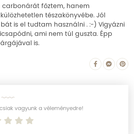
247 mg
os carbonárát főztem, hanem
külözhetetlen tészakönyvébe. Jól
át is el tudtam használni . :-) Vigyázni
2145.7 g
kicsapódni, ami nem túl guszta. Épp
sárgájával is.
4 mg
115 mg
427 mg
6 mg
98 mg
ncsiak vagyunk a véleményedre!
657 mg
838 mg