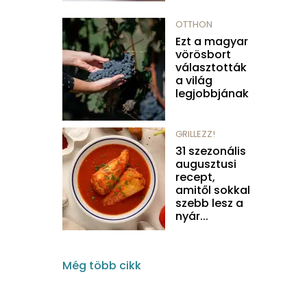
OTTHON
Ezt a magyar
vörösbort
választották
a világ
legjobbjának
GRILLEZZ!
31 szezonális
augusztusi
recept,
amitől sokkal
szebb lesz a
nyár...
Még több cikk