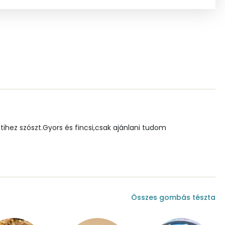
0 mg
1 mg
99.4 g
6 mg
ihez szószt.Gyors és fincsi,csak ajánlani tudom
5 mg
154.4 g
Összes gombás tészta