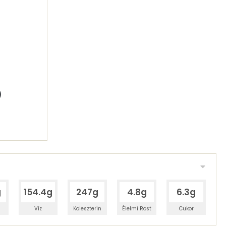
)
g
154.4g
247g
4.8g
6.3g
Víz
Koleszterin
Élelmi Rost
Cukor