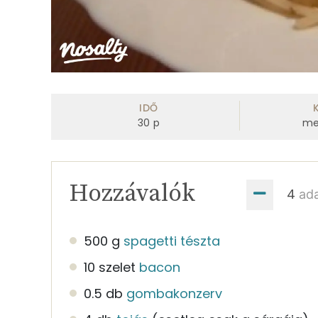
IDŐ
30
p
me
Hozzávalók
ad
500 g
spagetti tészta
10 szelet
bacon
0.5 db
gombakonzerv