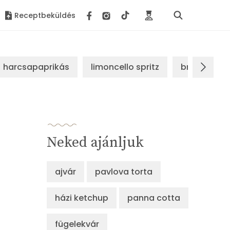
Receptbeküldés
harcsapaprikás
limoncello spritz
brassói sz
Neked ajánljuk
ajvár
pavlova torta
házi ketchup
panna cotta
fügelekvár