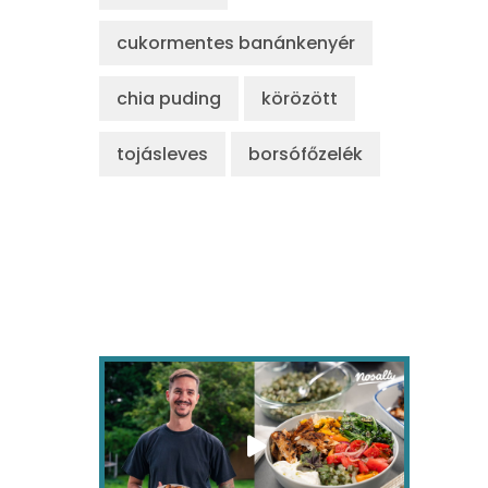
cukormentes banánkenyér
chia puding
körözött
tojásleves
borsófőzelék