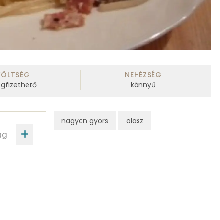
KÖLTSÉG
NEHÉZSÉG
gfizethető
könnyű
nagyon gyors
olasz
ag