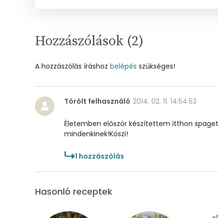
Réz
Mangán
Hozzászólások (
2
)
A hozzászólás íráshoz
Szénhidrát
belépés
szükséges!
Összesen
Törölt felhasználó
2014. 02. 11. 14:54:53
Cukor
Életemben először készítettem itthon spagett
Élelmi rost
mindenkinek!Köszi!
1
hozzászólás
Víz
Összesen
Hasonló receptek
Vitaminok