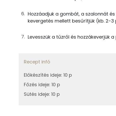
0g
só
Magnézium
0g
bors
Hozzáadjuk a gombát, a szalonnát és a
kevergetés mellett besűrítjük (kb. 2-3 
0g
oregánó
Fehérje
3g
fokhagyma
Levesszük a tűzről és hozzákeverjük a
Összesen
Összesen
Zsír
Recept infó
Összesen
Előkészítés ideje
:
10 p
Telített zsírsav
Főzés ideje
:
10 p
Egyszeresen telítetlen zsírsav:
Sütés ideje
:
10 p
Többszörösen telítetlen zsírsav