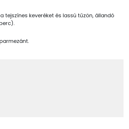
0 kcal
E vitamin:
0 kcal
 tejszínes keveréket és lassú tűzön, állandó
perc).
0 kcal
4 kcal
 parmezánt.
40.4 g
893 kcal
35.9 g
15 g
13 g
5 g