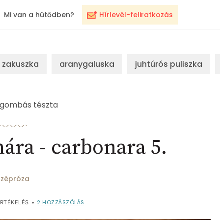
Mi van a hűtődben?
Hírlevél-feliratkozás
zakuszka
aranygaluska
juhtúrós puliszka
gombás tészta
ra - carbonara 5.
szépróza
2
HOZZÁSZÓLÁS
RTÉKELÉS
•