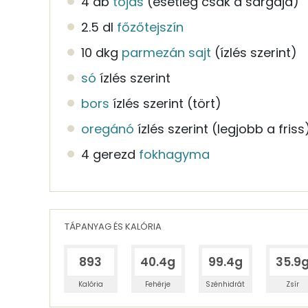
4 db
tojás
(esetleg csak a sárgája)
2.5 dl
főzőtejszín
10 dkg
parmezán sajt
(ízlés szerint)
só
ízlés szerint
bors
ízlés szerint
(tört)
oregánó
ízlés szerint
(legjobb a friss
4 gerezd
fokhagyma
TÁPANYAG ÉS KALÓRIA
893
40.4g
99.4g
35.9
Kalória
Fehérje
Szénhidrát
Zsír