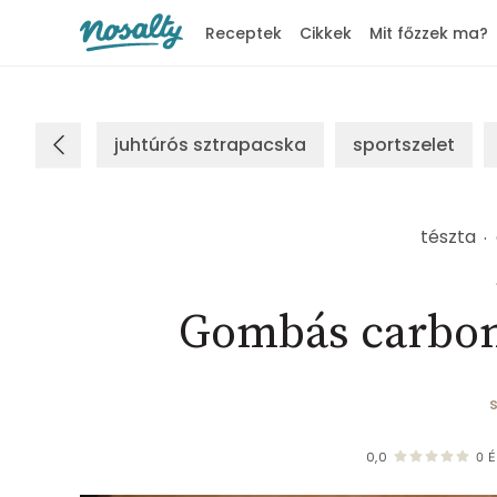
Receptek
Cikkek
Mit főzzek ma?
Nosalty
juhtúrós sztrapacska
sportszelet
tészta
Gombás carboná
0,0
0
É