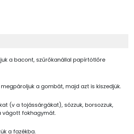
 adagban
100 grammban
30%
11%
zénhidrát
Zsír
 adagban
100 grammban
11%
47%
464 kcal
Zsír
Víz
juk a bacont, szűrőkanállal papírtötlőre
167 kcal
TOP vitaminok
9 kcal
megpároljuk a gombát, majd azt is kiszedjük.
Kolin:
69 kcal
Niacin - B3 vitamin:
okat (v a tojássárgákat), sózzuk, borsozzuk,
82 kcal
a vágott fokhagymát.
C vitamin:
98 kcal
Tiamin - B1 vitamin:
zük a fazékba.