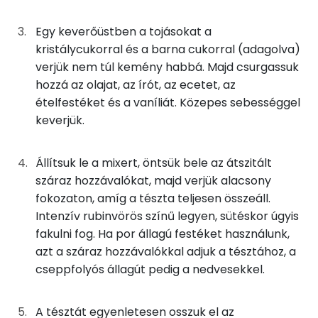
0g
sütőpor
0 kcal
Nátrium
Egy keverőüstben a tojásokat a
25g
cukor
97 kcal
Kálcium
kristálycukorral és a barna cukorral (adagolva)
verjük nem túl kemény habbá. Majd csurgassuk
13g
nádcukor
48 kcal
Magnézium
hozzá az olajat, az írót, az ecetet, az
ételfestéket és a vaníliát. Közepes sebességgel
8g
napraforgó olaj
66 kcal
Szelén
keverjük.
8g
író
3 kcal
TOP vitaminok
Állítsuk le a mixert, öntsük bele az átszitált
Kolin:
0g
ecet
0 kcal
száraz hozzávalókat, majd verjük alacsony
fokozaton, amíg a tészta teljesen összeáll.
E vitamin:
0g
ételfesték
0 kcal
Intenzív rubinvörös színű legyen, sütéskor úgyis
fakulni fog. Ha por állagú festéket használunk,
Niacin - B3 vitamin:
25g
porcukor
97 kcal
azt a száraz hozzávalókkal adjuk a tésztához, a
Riboflavin - B2 vitamin:
cseppfolyós állagút pedig a nedvesekkel.
1g
vaníliaaroma
0 kcal
Lut-zea
55g
tojás
69 kcal
A tésztát egyenletesen osszuk el az