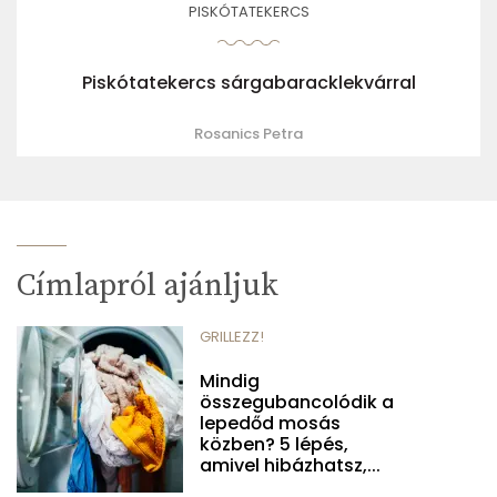
PISKÓTATEKERCS
Piskótatekercs sárgabaracklekvárral
Rosanics Petra
Címlapról ajánljuk
GRILLEZZ!
Mindig
összegubancolódik a
lepedőd mosás
közben? 5 lépés,
amivel hibázhatsz,...