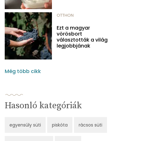
OTTHON
Ezt a magyar
vörösbort
választották a világ
legjobbjának
Még több cikk
Hasonló kategóriák
egyensúly süti
piskóta
rácsos süti