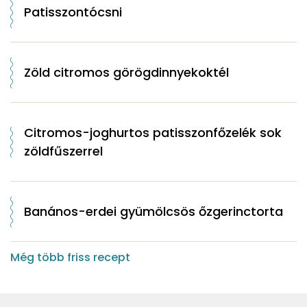
Patisszontócsni
Zöld citromos görögdinnyekoktél
Citromos-joghurtos patisszonfőzelék sok
zöldfűszerrel
Banános-erdei gyümölcsös őzgerinctorta
Még több friss recept