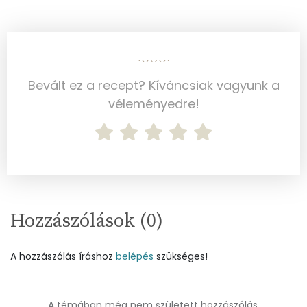
Összesen
838 kcal
Bevált ez a recept? Kíváncsiak vagyunk a
véleményedre!
Hozzászólások (
0
)
A hozzászólás íráshoz
belépés
szükséges!
A témában még nem született hozzászólás.