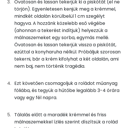
Óvatosan és lassan tekerjük ki a piskótát (el ne
törjön). Egyenletesen kenjük meg a krémmel,
mindkét oldalán körülbelül 1 cm szegélyt
Szénhidrát
hagyva. A hozzánk közelebb eső végébe
Összesen
105.6 g
(ahonnan a tekerést indítjuk) helyezzük a
málnaszemeket egy sorba, egymás mellé.
Cukor
80 mg
Óvatosan és lassan tekerjük vissza a piskótát,
ezúttal a konyharuha nélkül. Próbáljuk szorosan
Élelmi rost
2 mg
tekerni, bár a krém kifolyhat a két oldalán, ami
nem baj, nem történik tragédia.
Víz
Ezt követően csomagoljuk a roládot műanyag
Összesen
53.6 g
fóliába, és tegyük a hűtőbe legalább 3-4 órára
vagy egy fél napra.
Vitaminok
Tálalás előtt a maradék krémmel és friss
Összesen
0
málnaszemekkel ízlés szerint díszítsük a rolád