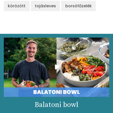
körözött
tojásleves
borsófőzelék
Balatoni bowl