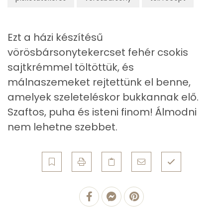
Pantoténsav - B5 vitamin:
0 mg
Folsav - B9-vitamin:
34 micro
Ezt a házi készítésű
vörösbársonytekercset fehér csokis
Kolin:
154 mg
sajtkrémmel töltöttük, és
Retinol - A vitamin:
181 micro
málnaszemeket rejtettünk el benne,
amelyek szeleteléskor bukkannak elő.
α-karotin
0 micro
Szaftos, puha és isteni finom! Álmodni
β-karotin
24 micro
nem lehetne szebbet.
β-crypt
4 micro
Likopin
0 micro
Lut-zea
250 micro