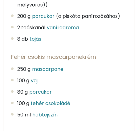
mélyvörös))
200 g
porcukor
(a piskóta panírozásához)
2 teáskanál
vaníliaaroma
8 db
tojás
Fehér csokis mascarponekrém
250 g
mascarpone
100 g
vaj
80 g
porcukor
100 g
fehér csokoládé
50 ml
habtejszín