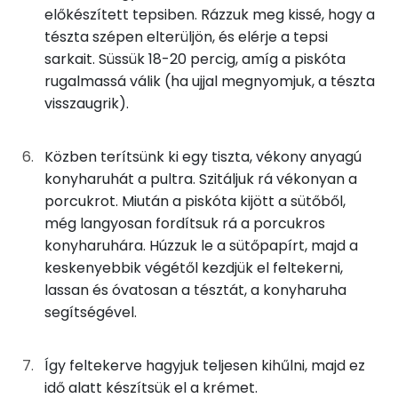
előkészített tepsiben. Rázzuk meg kissé, hogy a
Fehérje
tészta szépen elterüljön, és elérje a tepsi
Fehér csokis mascarponekrém
sarkait. Süssük 18-20 percig, amíg a piskóta
Összesen
13.3 g
31g
mascarpone
126 kcal
rugalmassá válik (ha ujjal megnyomjuk, a tészta
visszaugrik).
13g
vaj
90 kcal
Zsír
Közben terítsünk ki egy tiszta, vékony anyagú
10g
porcukor
39 kcal
Összesen
41.9 g
konyharuhát a pultra. Szitáljuk rá vékonyan a
13g
fehér csokoládé
67 kcal
porcukrot. Miután a piskóta kijött a sütőből,
Telített zsírsav
14 g
még langyosan fordítsuk rá a porcukros
6g
habtejszín
18 kcal
konyharuhára. Húzzuk le a sütőpapírt, majd a
Egyszeresen telítetlen zsírsav:
10 g
keskenyebbik végétől kezdjük el feltekerni,
Többszörösen telítetlen zsírsav
4 g
lassan és óvatosan a tésztát, a konyharuha
Összesen
838 kcal
segítségével.
Koleszterin
217 mg
Így feltekerve hagyjuk teljesen kihűlni, majd ez
Ásványi anyagok
idő alatt készítsük el a krémet.