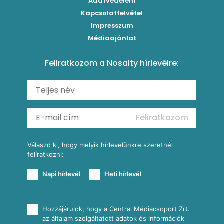
Adatvédelem
Brassói
Szaftos paprikás csirke
Kapcsolatfelvétel
Kukoricás-újhagymás lepény
Levesek
Impresszum
Roston csirkemell
Sült paprikás alfredo
Kukoricás tortilla
Torták
Médiaajánlat
Amerikai palacsinta
Paprikás-juhtúrós hajtovány
Csirkés-kukoricás pite
Tésztareceptek
Feliratkozom a Nosalty hírlevélre:
Carbonara
Shakshuka
Mexikói húsleves kukorica salsával
Saláták
Ratatouille
Almás-kéksajtos kukoricasaláta
Köretek
Mexikói kukoricasaláta
Reggeli receptek
Feliratkozom
További receptkategóriák
Válaszd ki, hogy melyik hírlevelünkre szeretnél
felíratkozni:
Napi hírlevél
Heti hírlevél
Hozzájárulok, hogy a Central Médiacsoport Zrt.
az általam szolgáltatott adatok és információk