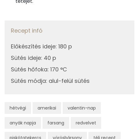
tetejét.
A vitamin (RAE):
183 micro
B6 vitamin:
0 mg
Recept infó
B12 Vitamin:
1 micro
E vitamin:
4 mg
Előkészítés ideje
:
180 p
Sütés ideje
:
40 p
C vitamin:
0 mg
Sütés hőfoka
:
170 °C
D vitamin:
41 micro
Sütés módja
:
alul-felül sütés
K vitamin:
3 micro
Tiamin - B1 vitamin:
0 mg
hétvégi
amerikai
valentin-nap
Riboflavin - B2 vitamin:
0 mg
anyák napja
farsang
redvelvet
Niacin - B3 vitamin:
1 mg
piskótatekercs
vörösbársony
téli recept