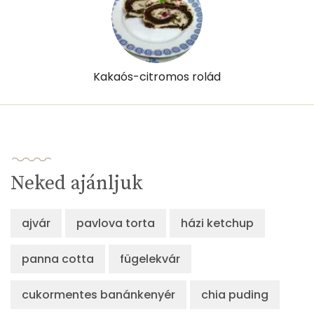
Kakaós-citromos rolád
Neked ajánljuk
ajvár
pavlova torta
házi ketchup
panna cotta
fügelekvár
cukormentes banánkenyér
chia puding