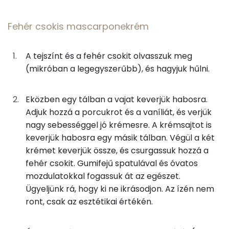
Összesen
446 g
Fehér csokis mascarponekrém
Cink
1 mg
A tejszínt és a fehér csokit olvasszuk meg
Szelén
27 mg
(mikróban a legegyszerűbb), és hagyjuk hűlni.
Kálcium
88 mg
Eközben egy tálban a vajat keverjük habosra.
Vas
2 mg
Adjuk hozzá a porcukrot és a vaníliát, és verjük
nagy sebességgel jó krémesre. A krémsajtot is
Magnézium
35 mg
keverjük habosra egy másik tálban. Végül a két
krémet keverjük össze, és csurgassuk hozzá a
Foszfor
192 mg
fehér csokit. Gumifejű spatulával és óvatos
mozdulatokkal fogassuk át az egészet.
Nátrium
100 mg
Ügyeljünk rá, hogy ki ne ikrásodjon. Az ízén nem
ront, csak az esztétikai értékén.
Réz
0 mg
Mangán
0 mg