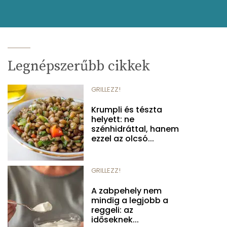
Legnépszerűbb cikkek
GRILLEZZ!
Krumpli és tészta
helyett: ne
szénhidráttal, hanem
ezzel az olcsó...
GRILLEZZ!
A zabpehely nem
mindig a legjobb a
reggeli: az
időseknek...