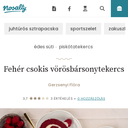
Nosalty
juhtúrós sztrapacska
sportszelet
zakuszk
édes süti
piskótatekercs
Fehér csokis vörösbársonytekercs
Gerzsenyi Flóra
0
HOZZÁSZÓLÁS
3,7
3
ÉRTÉKELÉS
•