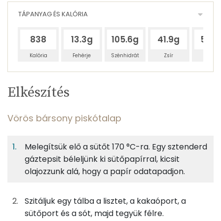
TÁPANYAG ÉS KALÓRIA
838
13.3g
105.6g
41.9g
53.6
Kalória
Fehérje
Szénhidrát
Zsír
Víz
Egy
8
100
Elkészítés
adagban
adagban
grammban
TÁPANYAGTARTALOM
Vörös bársony piskótalap
6%
49%
20%
Egy
8
100
Fehérje
Szénhidrát
Zsír
adagban
adagban
grammban
Melegítsük elő a sütőt 170 °C-ra. Egy sztenderd
gáztepsit béleljünk ki sütőpapírral, kicsit
Vörös bársony piskótalap
6%
49%
20%
25%
olajozzunk alá, hogy a papír odatapadjon.
Fehérje
Szénhidrát
Zsír
Víz
30g
finomliszt
109 kcal
TOP ásványi anyagok
Szitáljuk egy tálba a lisztet, a kakaóport, a
4g
cukrozatlan kakaópor
9 kcal
Foszfor
sütőport és a sót, majd tegyük félre.