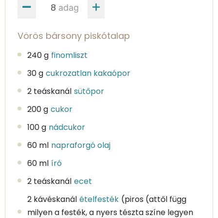
adag
Vörös bársony piskótalap
240 g
finomliszt
30 g
cukrozatlan kakaópor
2 teáskanál
sütőpor
200 g
cukor
100 g
nádcukor
60 ml
napraforgó olaj
60 ml
író
2 teáskanál
ecet
2 kávéskanál
ételfesték
(piros (attől függ
milyen a festék, a nyers tészta színe legyen