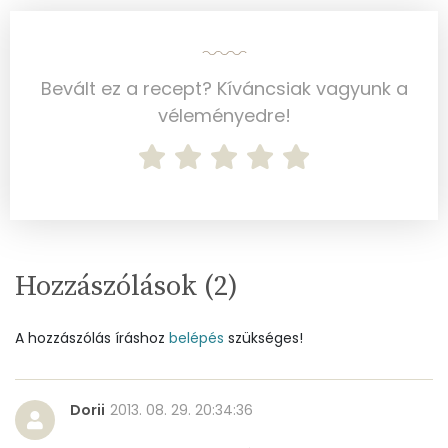
Cink
1 mg
Bevált ez a recept? Kíváncsiak vagyunk a
Szelén
7 mg
véleményedre!
Kálcium
385 mg
Vas
0 mg
Magnézium
56 mg
Foszfor
315 mg
Hozzászólások (
2
)
Nátrium
169 mg
A hozzászólás íráshoz
belépés
szükséges!
Réz
0 mg
Dorii
Mangán
2013. 08. 29. 20:34:36
0 mg