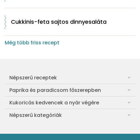
Cukkinis-feta sajtos dinnyesaláta
Még több friss recept
Népszerű receptek
Frankfurti leves
Paprika és paradicsom főszerepben
Egyszerű muffin
Pan con Tomate
Kukoricás kedvencek a nyár végére
Aranygaluska
Paradicsom és paprika eltevése télre
Legfinomabb főtt kukorica
Népszerű kategóriák
Egyszerű paradicsomleves
Mézes-mascarponés sült paradicsom
Ropogós kukoricás fritters
Ebéd receptek
Egyszerű krumplifőzelék
Paradicsomos húsgombóc
Bang bang kukorica
Aprósütemények