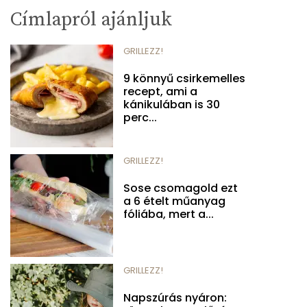
Címlapról ajánljuk
GRILLEZZ!
9 könnyű csirkemelles
recept, ami a
kánikulában is 30
perc...
GRILLEZZ!
Sose csomagold ezt
a 6 ételt műanyag
fóliába, mert a...
GRILLEZZ!
Napszúrás nyáron: