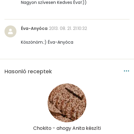
Nagyon szívesen Kedves Éva!:))
Szénhidrát
Összesen
156.4 g
Éva-Anyóca
2013. 08. 21. 21:10:32
Cukor
101 mg
Köszönöm.:) Éva-Anyóca
Élelmi rost
0 mg
Víz
Hasonló receptek
Összesen
57.5 g
Vitaminok
Összesen
0
A vitamin (RAE):
922 micro
Chokito - ahogy Anita készíti