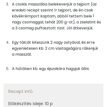
A csokis masszába belekeverjük a tejport (az
Nátrium
eredeti recept szerint ír tejport, de én csak
40g
víz
0 kcal
kávékrémport kaptam, abból tettem bele 1
Magnézium
4g
zselatin
13 kcal
nagy csomaggal, tehát 200 g-ot), a zselatint és
a 3 csomag puffasztott rizst. Jól átkeverjük.
Szelén
40g
tejpor
198 kcal
TOP vitaminok
Egy tálcát kiteszünk 2 nagy ostyával, és erre
7g
ostyalap
26 kcal
egyenletesen kb. 2 cm vastagságúra rákenjük
Kolin:
a masszát.
Összesen
1514 kcal
E vitamin:
A hűtőben kb. egy éjszakára hagyjuk állni.
C vitamin:
Niacin - B3 vitamin:
Recept infó
A vitamin (RAE):
Előkészítés ideje
:
10 p