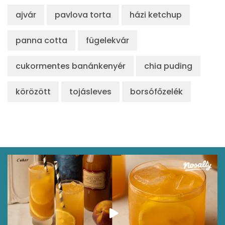
ajvár
pavlova torta
házi ketchup
panna cotta
fügelekvár
cukormentes banánkenyér
chia puding
körözött
tojásleves
borsófőzelék