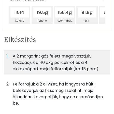
1514
19.5g
156.4g
91.8g
57.5
Kalória
Fehérje
Szénhidrát
Zsír
Víz
Egy
5
100
Elkészítés
adagban
adagban
grammban
TÁPANYAGTARTALOM
A 2 margarint gőz felett megolvasztjuk,
6%
48%
28%
Egy
5
100
Fehérje
Szénhidrát
Zsír
adagban
adagban
grammban
hozzáadjuk a 40 dkg porcukrot és a 4
ekkakaóport majd felforraljuk (kb. 15 perc)
6%
48%
28%
18%
72g
puffasztott rizs
220 kcal
Fehérje
Szénhidrát
Zsír
Víz
Felforraljuk a 2 dl vizet, ha langyosra hűlt,
TOP ásványi anyagok
100g
margarin
717 kcal
belekeverjük az 1 csomag zselatint, majd
állandóan kevergetjük, hogy ne csomósodjon
Kálcium
80g
porcukor
310 kcal
be.
Foszfor
8g
instant kakaópor
30 kcal