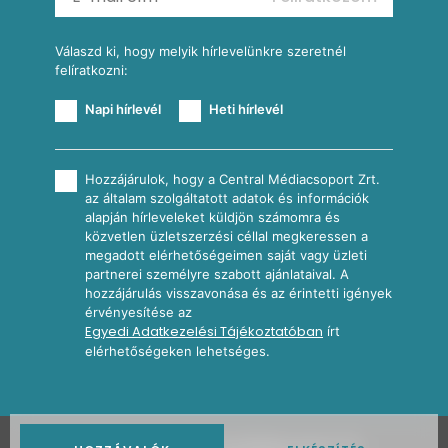
További receptkategóriák
Válaszd ki, hogy melyik hírlevelünkre szeretnél
felíratkozni:
Napi hírlevél
Heti hírlevél
Hozzájárulok, hogy a Central Médiacsoport Zrt.
az általam szolgáltatott adatok és információk
alapján hírleveleket küldjön számomra és
közvetlen üzletszerzési céllal megkeressen a
megadott elérhetőségeimen saját vagy üzleti
partnerei személyre szabott ajánlataival. A
hozzájárulás visszavonása és az érintetti igények
érvényesítése az
Egyedi Adatkezelési Tájékoztatóban
írt
elérhetőségeken lehetséges.
2026
Nosalty · Central Médiacsoport Zrt.