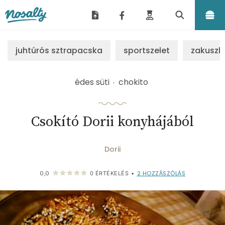
Nosalty
juhtúrós sztrapacska
sportszelet
zakuszk
édes süti
chokito
Csokító Dorii konyhájából
Dorii
2
HOZZÁSZÓLÁS
0,0
0
ÉRTÉKELÉS
•