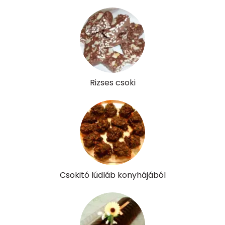
B6 vitamin:
0 mg
B12 Vitamin:
1 micro
E vitamin:
10 mg
C vitamin:
10 mg
Rizses csoki
D vitamin:
8 micro
K vitamin:
94 micro
Tiamin - B1 vitamin:
0 mg
Riboflavin - B2 vitamin:
1 mg
Csokitó lúdláb konyhájából
Niacin - B3 vitamin:
2 mg
Pantoténsav - B5 vitamin:
0 mg