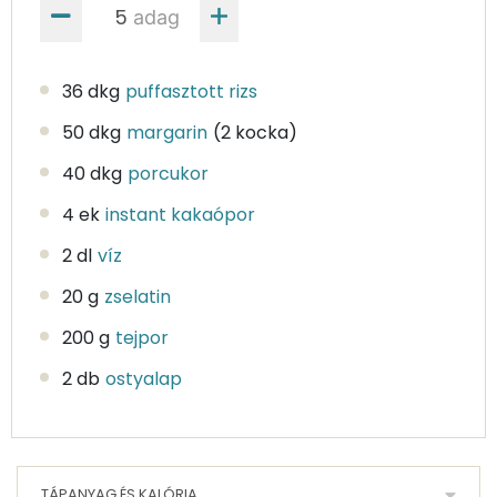
adag
36 dkg
puffasztott rizs
50 dkg
margarin
(2 kocka)
40 dkg
porcukor
4 ek
instant kakaópor
2 dl
víz
20 g
zselatin
200 g
tejpor
2 db
ostyalap
TÁPANYAG ÉS KALÓRIA