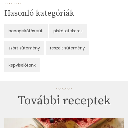
Hasonló kategóriák
babapiskótás süti
piskótatekercs
szórt sütemény
reszelt sütemény
képviselőfánk
További receptek