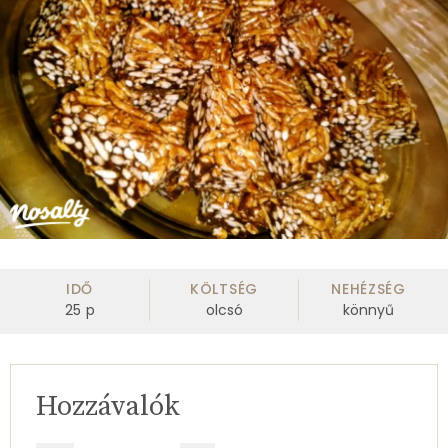
IDŐ
KÖLTSÉG
NEHÉZSÉG
25
p
olcsó
könnyű
Hozzávalók