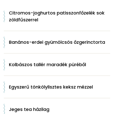
Citromos-joghurtos patisszonfőzelék sok
zöldfűszerrel
Banános-erdei gyümölcsös őzgerinctorta
Kolbászos tallér maradék püréből
Egyszerű tönkölylisztes keksz mézzel
Jeges tea házilag