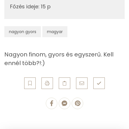
Fehérje
Főzés ideje
:
15 p
Összesen
19.5 g
Zsír
nagyon gyors
magyar
Összesen
91.8 g
Nagyon finom, gyors és egyszerű. Kell
Telített zsírsav
22 g
ennél több?!:)
Egyszeresen telítetlen zsírsav:
42 g
Többszörösen telítetlen zsírsav
25 g
Koleszterin
39 mg
Ásványi anyagok
Összesen
934.4 g