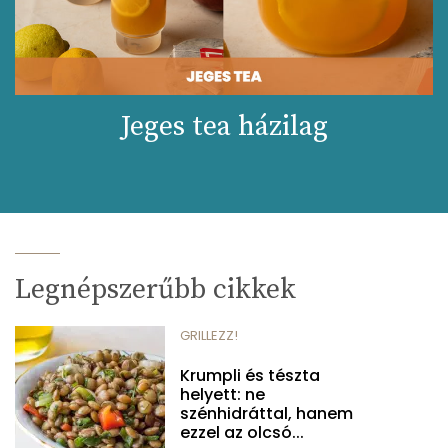
Jeges tea házilag
Legnépszerűbb cikkek
GRILLEZZ!
Krumpli és tészta
helyett: ne
szénhidráttal, hanem
ezzel az olcsó...